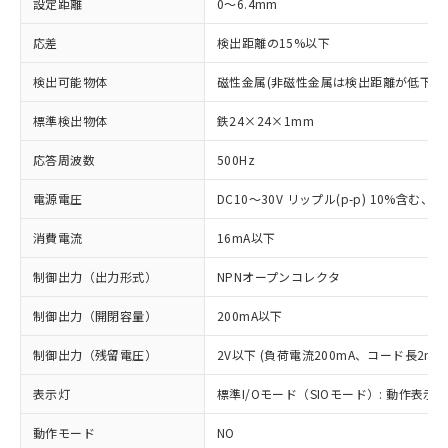
設定距離
0～6.4mm
応差
検出距離の15%以下
検出可能物体
磁性金属(非磁性金属は検出距離が低下し
標準検出物体
鉄24×24×1mm
応答周波数
500Hz
電源電圧
DC10～30V リップル(p-p) 10%含む、Cla
消費電流
16mA以下
制御出力（出力形式）
NPNオープンコレクタ
制御出力（開閉容量）
200mA以下
制御出力（残留電圧）
2V以下 (負荷電流200mA、コード長2m時
表示灯
標準I/Oモード（SIOモード）: 動作表示灯
動作モード
NO