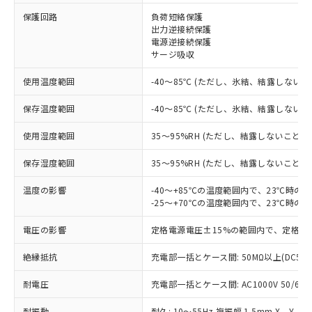
保護回路
負荷短絡保護
出力逆接続保護
※1 対応状況
電源逆接続保護
サージ吸収
対応済み：EU RoHS指令（10物質）の
非含有に対応した製品が提供可能な商品で
使用温度範囲
-40～85℃ (ただし、氷結、結露しないこ
す。
対応予定：EU RoHS指令（10物質）の非含
保存温度範囲
-40～85℃ (ただし、氷結、結露しないこ
ご利用条件
有に対応した製品に切り替える予定のある
商品です。
使用湿度範囲
35～95%RH (ただし、結露しないこと)
対応予定なし：EU RoHS指令（10物質）の
以下の条件をお読みいただき、同意のうえ
保存湿度範囲
35～95%RH (ただし、結露しないこと)
非含有に非対応の商品で、対応品を出す予
ご利用ください。
定はありません。
温度の影響
-40～+85℃の温度範囲内で、23℃時の
調査・確認中：EU RoHS指令（10物質）の
本サービスは、当社制御機器事業取扱
-25～+70℃の温度範囲内で、23℃時の
※1 中国RoHS○×表
非含有の対応状況を調査中または確認中の
商品の当社在庫状況および標準価格
商品です。
電圧の影響
(税抜)を提供させていただくもので
定格電源電圧±15%の範囲内で、定格電
「○」：最大均質材料含有率が中国RoHSの
非該当品：ライセンス料など無形物で、有
す。
基準値以下であることを示します。
害物質有無と関係のない商品です。
絶縁抵抗
充電部一括とケース間: 50MΩ以上(DC50
当社制御機器事業取扱商品の中には、
「×」：最大均質材料含有率が中国RoHSの
仕入先様の事情により、非含有部品として
本サービスの対象外となる商品もある
基準値を超えていることを示します。
いたものが、含有品と判明した場合などや
耐電圧
当社は、これら貴社製品のうち、外国
充電部一括とケース間: AC1000V 50/60Hz
ことをご了承ください。
「－」：未確認です。当社販売部門へお問
むを得ず変更することがあります。
為替および外国貿易法に定める商品
在庫状況および標準価格照会結果は、
い合わせください。
耐振動
耐久: 10～55Hz 複振幅 1.5mm X、Y、Z