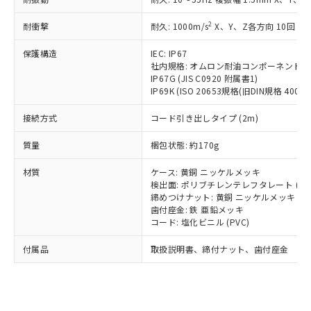
（以下｢規制貨物等」という）を輸出
記載している更新日時点での社内デー
*EU RoHS指令（10物質）：
または国外への提供する場合は、日本
記
タに基づき作成されるものであり、閲
説明
鉛(Pb) 1000ppm以下、 水銀(Hg) 1000ppm以下、 カド
2
耐衝撃
耐久: 1000m/s
X、Y、Z各方向 10回
*中国RoHS10物質の基準値 (GB/T26572)：
国政府の輸出許可(または役務取引許
号
覧された時点での実際の在庫および標
ミウム(Cd) 100ppm以下、
Pb(鉛) :1000ppm、 Hg(水銀) : 1000ppm、 Cd(カドミウ
可)を取得するなどの必要な手続きを
六価クロム(Cr(Ⅵ)) 1000ppm以下、ポリ臭化ビフェニル
ム) : 100ppm、
準価格とは異なる場合があることをご
保護構造
IEC: IP67
類(PBB) 1000ppm以下、ポリ臭化ジフェニルエーテル類
Cr(Ⅵ)(六価クロム) : 1000ppm、 PBBs(ポリ臭化ビフェ
とります。
了承ください。
社内規格: オムロン耐油コンポーネント評
(PBDE) 1000ppm以下、フタル酸ビス(2-エチルヘキシ
○
一定数以上の在庫あり
ニル類) : 1000ppm、 PBDEs(ポリ臭化ジフェニルエーテ
当社は規制貨物を破棄する場合は、完
ル) (DEHP)(別名：DOP) 1000ppm以下、フタル酸ブチ
正式な納期状況および標準価格はお客
IP67G (JIS C0920 附属書1)
ル類) : 1000ppm、
ルベンジル（BBP） 1000ppm以下、フタル酸ジブチル
全に破砕するなど、違法に輸出されな
DBP(フタル酸ジブチル) : 1000ppm、 DIBP(フタル酸ジ
IP69K (ISO 20653規格(旧DIN規格 40050 
様のお取引先、またはお客様担当のオ
（DBP） 1000ppm以下、フタル酸ジイソブチル
イソブチル) : 1000ppm、 BBP(フタル酸ブチルベンジ
△
一定数には満たないが在庫あり
いよう必要な手段を講じます。
ムロン制御機器販売店・当社販売員に
(DIBP) 1000ppm以下
ル) : 1000ppm、
接続方式
当社は貴社製品を、核兵器、ミサイ
コード引き出しタイプ (2m)
但し、RoHS指令で産業用監視および制御機器に対する
DEHP(フタル酸ビス(2-エチルヘキシル)) : 1000ppm
ご相談ください。
適用除外項目は除く。
ル、化学兵器、生物兵器またはその他
－
在庫なし(最新の在庫状況につ
オムロン制御機器販売店や当社販売拠
フタル酸エステル類の４物質については閾値を超える意
質量
梱包状態: 約170g
武器並びにこれらの製造装置等に一切
いては、お客様のお取引先、ま
図的な使用がないことを確認しています。
点は「
販売ネットワーク
」をご確認
※2 環境保護使用期限
使用いたしません。
たはお客様担当のオムロン制御
ください。
材質
ケース: 黄銅 ニッケルメッキ
当社は、貴社製品を第三者に販売する
機器販売店・当社販売員にご確
在庫状況および標準価格結果を当社の
検出面: ポリブチレンテレフタレート (PB
※2 対応予定月
「ｅ」：有害物質（10物質）のすべてが基
場合は、上記1、2および3の内容を当
認ください)
事前の承諾なく第三者に漏洩または開
締めつけナット: 黄銅 ニッケルメッキ
準値以下であることを示します。
該第三者に通知します。また当社は、
示しないようお願いします。
歯付座金: 鉄 亜鉛メッキ
部品在庫の切り替え状況などにより、予定
「10」：通常の使用状況下において有害物
販売先および販売に係わる関係者が違
コード: 塩化ビニル (PVC)
マイパーツ機能（部品リスト作成サー
空
受注生産機種、また在庫状況の
月が前後することがあります。
質が外部に漏えいし、環境に深刻な影響を
法に輸出するおそれがある場合は、取
ビス）をご利用いただくには、I-Web
白
情報を公開していない機種
及ぼさない年数を意味します。
付属品
り引きをいたしません。
取扱説明書、締付ナット、歯付座金
メンバーズにご登録されている必要が
「－」：未確認です。当社販売部門へお問
あります。
い合わせください。
お客様が当ウェブサイト上で当社にご
※3 非含有証明書ダウンロード
登録された部品リストについて、当社