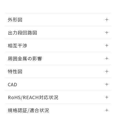
および当社の共同利用者が、当社の製
下記の非含有証明書をダウンロードするこ
品・サービスに関するお客様との取
とができます。
合意する
キャンセル
引・商談に必要な範囲で利用すること
をご了承ください。
外形図
EU RoHS指令（10物質）の非含有証明書
※当社の共同利用者とは、
"個人情報
51物質の非含有証明書（当社基準）
の共同利用に関して"
の「1.共同利
情報更新：2025/09/04
※本証明書は発行日時点で非含有を証明す
出力段回路図
用者の範囲」に記載されている法人を
るもので、過去に遡って非含有を証明する
指します。
外形図
情報更新：2025/09/04
ものではありません。
相互干渉
また、RoHS指令のフタル酸エステル類４
物質の対応では、対応完了までの期間は出
出力段回路図
情報更新：2025/09/04
周囲金属の影響
荷製品に未対応品が混在することから備考
欄に対応日を記載しておりました。
相互干渉
情報更新：2025/09/04
既に当社にて対応品への在庫切替を完了
特性図
していることから、特段のことがない限
周囲金属の影響
り、2022年1月12日より割愛しておりま
情報更新：2025/09/04
CAD
す。
検出物体の大きさと材質による影響
ログイン/会員登録いただくと、CADデータをダウンロー
RoHS/REACH対応状況
ドすることができます。
情報更新：2026/7/29
A: 60mm以上、B: 35mm以上
規格認証/適合状況