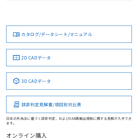
ログイン/会員登録
EU RoHS
注意事項・凡例
UL認証
CSA認証
CEマーキング
L: 0mm以上、φd: 27mm以上、D: 0mm以上、m: 24mm以
上、n: 27mm以上
Yes
Yes
Yes
金属埋め込み
対応状況
対応予定月
※1
※2
ダウンロードデータをご利用いただく前に、以下を必ずお読
タイムチャート
みください。
カタログ/データシート/マニュアル
対応済み
ソフトウェアの使用条件
LR型式承認
DNV型式承認
BV型式承認
KR型式承
（イギリス
（ノルウェー
（フランス
（韓国
船舶規格）
船舶規格）
船舶規格）
船舶規格
中国 RoHS
注意事項・凡例
2D CADデータ
No
No
No
No
l: 3.6mm以上、φd: 27mm以上、D: 3.6mm以上、m: 24mm
以上、n: 27mm以上
中国 RoHS表
※1 ※2
検出領域
3D CADデータ
この製品の規格認証/適合状況ページへ
Pb
Hg
Cd
Cr(VI)
その他の認証はこちらのページからご検索ください
該非判定見解書/項目別対比表
X
O
O
O
日本の外為法に基づく該非判定、およびEAR再輸出規制に関する見解が入手でき
ます。
"対応済み"や非含有の記載がされた商品であっても、流通
在庫等で未対応品が混在する可能性があります。
オンライン購入