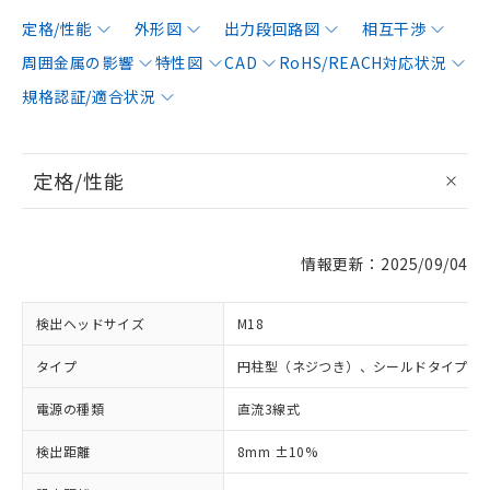
定格/性能
外形図
出力段回路図
相互干渉
周囲金属の影響
特性図
CAD
RoHS/REACH対応状況
規格認証/適合状況
定格/性能
情報更新：2025/09/04
検出ヘッドサイズ
M18
タイプ
円柱型（ネジつき）、シールドタイプ
電源の種類
直流3線式
検出距離
8mm ±10%