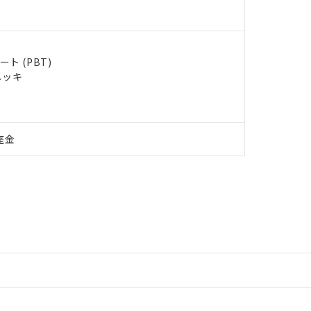
ト (PBT)
メッキ
座金
情報更新：2