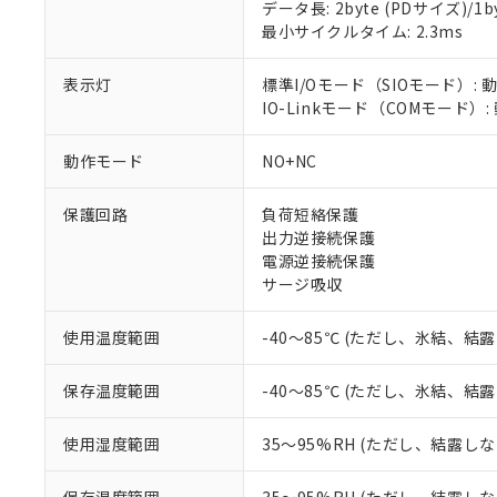
データ長: 2byte (PDサイズ)/1byt
対応済み：EU
最小サイクルタイム: 2.3ms
対応予定：EU R
対応予定なし：EU
調査・確認中：EU
表示灯
標準I/Oモード（SIOモード）: 
ご利用条件
非該当品：ライセ
IO-Linkモード（COMモード）
※1 中国RoHS
仕入先様の事情に
があります。
以下の条件をお読
動作モード
NO+NC
「○」：最大均質
「×」：最大均質
本サービスは
当社は、これ
*EU RoHS指令（10物
保護回路
負荷短絡保護
「－」：未確認で
鉛(Pb) 1000ppm以下、
くものです。
う）を輸出ま
記
説明
六価クロム(Cr(Ⅵ)) 1
出力逆接続保護
当社制御機器
などの必要な
フタル酸ビス(2-エチルヘ
号
電源逆接続保護
*中国RoHS10物質の基準値 
ル（DBP） 1000ppm
在庫状況およ
当社は規制貨
Pb(鉛) :1000ppm、 Hg
サージ吸収
但し、RoHS指令で産
のであり、閲
ます。
Cr(Ⅵ)(六価クロム) : 
フタル酸エステル類の４
○
一定数以
DBP(フタル酸ジブチル) :
い。
当社は貴社製
DEHP(フタル酸ビス(2-エ
使用温度範囲
-40～85℃ (ただし、氷結、結
正式な納期状
置等に一切使
当社販売員に
※2 対応予定月
△
一定数に
当社は、貴社
オムロン制御
また当社は、
保存温度範囲
-40～85℃ (ただし、氷結、結
※2 環境保護使
在庫状況およ
部品在庫の切り替
たしません。
－
在庫なし
す。
「ｅ」：有害物質
機器販売
使用湿度範囲
35～95%RH (ただし、結露し
マイパーツ機
「10」：通常の
ている必要が
味します。
空
受注生産