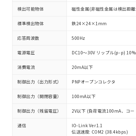
検出可能物体
磁性金属(非磁性金属は検出距離
標準検出物体
鉄24×24×1mm
応答周波数
500Hz
電源電圧
DC10～30V リップル(p-p) 10
消費電流
20mA以下
制御出力（出力形式）
PNPオープンコレクタ
制御出力（開閉容量）
100mA以下
制御出力（残留電圧）
2V以下 (負荷電流100mA、コー
通信
IO-Link Ver1.1
※1 対応状況
伝送速度: COM2 (38.4kbps)