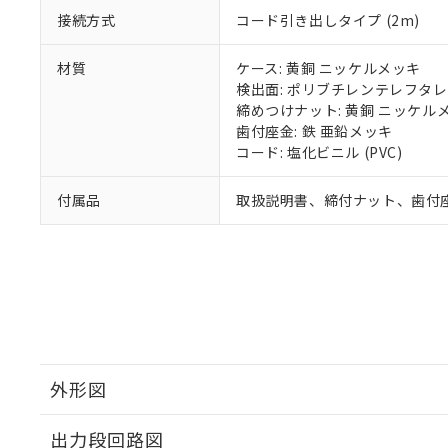
接続方式
コード引き出しタイプ (2m)
材質
ケース: 黄銅 ニッケルメッキ
検出面: ポリブチレンテレフタレー
締めつけナット: 黄銅 ニッケル
歯付座金: 鉄 亜鉛メッキ
コード: 塩化ビニル (PVC)
付属品
取扱説明書、締付ナット、歯付
外形図
出力段回路図