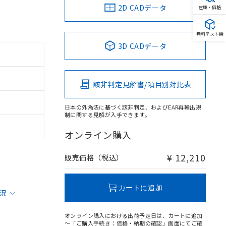
2D CADデータ
在庫・価格
無料テスト機
3D CADデータ
該非判定見解書/項目別対比表
日本の外為法に基づく該非判定、およびEAR再輸出規
制に関する見解が入手できます。
オンライン購入
¥ 12,210
販売価格（税込）
カートに追加
状況
オンライン購入における出荷予定日は、カートに追加
～「ご購入手続き：価格・納期の確認」画面にてご確