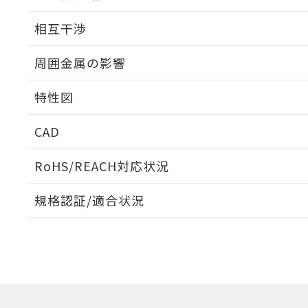
外形図
相互干渉
出力段回路図
周囲金属の影響
相互干渉
特性図
周囲金属の影響
CAD
検出物体の大きさと材質による影響
ログイン/会員登録いただくと、CADデータをダウンロ
RoHS/REACH対応状況
規格認証/適合状況
EU RoHS
注意事項・凡例
A: 60mm以上、B: 35mm以上
UL認証
CSA認証
CEマーキング
L: 0mm以上、φd: 27mm以上、D: 0mm以上、m: 24mm以
ダウンロードデータをご利用いただく前に、以下を必ずお読
Yes
Yes
Yes
対応状況
対応予定月
※1
※2
金属埋め込み
ソフトウェアの使用条件
対応済み