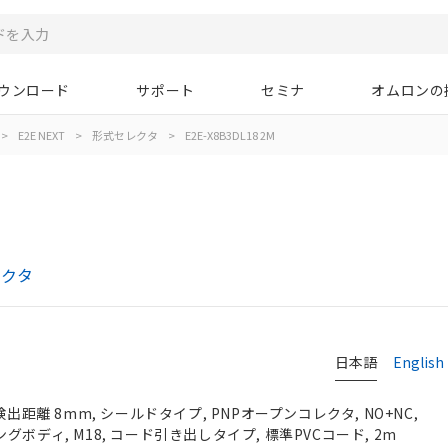
ウンロード
サポート
セミナ
オムロンの
>
E2E NEXT
>
形式セレクタ
>
E2E-X8B3DL18 2M
レクタ
日本語
English
検出距離 8mm, シールドタイプ, PNPオープンコレクタ, NO+NC,
 ロングボディ, M18, コード引き出しタイプ, 標準PVCコード, 2m