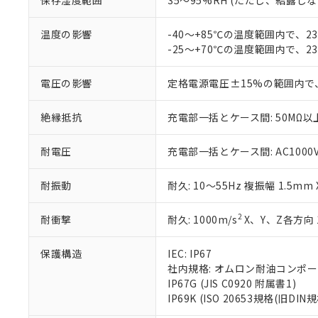
保存湿度範囲
35～95%RH (ただし、結露し
お客様が当ウ
※3 非含有証明
「－」：未確認で
白
が、当社の製
さい。
温度の影響
-40～+85℃の温度範囲内で、
下記の非含有証明
※当社の共同
-25～+70℃の温度範囲内で、
いる法人を指
EU RoHS指令（
51物質の非含有証
電圧の影響
定格電源電圧±15%の範囲内で
※本証明書は発行
また、RoHS指
絶縁抵抗
充電部一括とケース間: 50MΩ以上
混在することから
既に当社にて対応
耐電圧
充電部一括とケース間: AC1000V 5
り割愛しておりま
耐振動
耐久: 10～55Hz 複振幅 1.5mm
2
耐衝撃
耐久: 1000m/s
X、Y、Z各方向 
保護構造
IEC: IP67
社内規格: オムロン耐油コンポ
IP67G (JIS C0920 附属書1)
IP69K (ISO 20653規格(旧DIN規