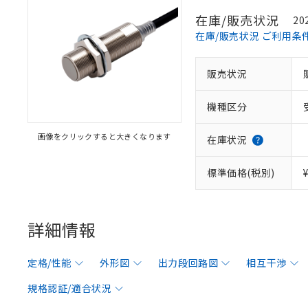
在庫/販売状況
20
在庫/販売状況 ご利用条
販売状況
機種区分
画像をクリックすると大きくなります
在庫状況
標準価格(税別)
詳細情報
定格/性能
外形図
出力段回路図
相互干渉
規格認証/適合状況