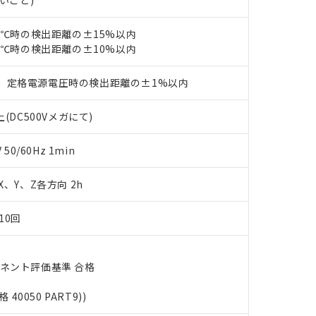
ないこと)
ェブサイト上で当社にご登録された部品リストについて、当社およ
書ダウンロード
す。当社販売部門へお問い合わせください。
品・サービスに関するお客様との取引・商談に必要な範囲で利用す
合意する
キャンセル
23℃時の検出距離の±15%以内
書をダウンロードすることができます。
利用者とは、
"個人情報の共同利用に関して"
の「1.共同利用者の
23℃時の検出距離の±10%以内
します。
10物質）の非含有証明書
明書（当社基準）
、定格電源電圧時の検出距離の±1%以内
日時点で非含有を証明するもので、過去に遡って非含有を証明するも
令のフタル酸エステル類４物質の対応では、対応完了までの期間は出
(DC500Vメガにて)
備考欄に対応日を記載しておりました。
品への在庫切替を完了していることから、特段のことがない限り、20
0/60Hz 1min
す。
 X、Y、Z各方向 2h
10回
ーネント評価基準 合格
格 40050 PART9))