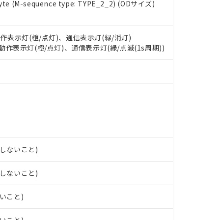
e (M-sequence type: TYPE_2_2) (ODサイズ)
 RoHS指令（10物質）の非含有に対応した製品が提供可能な商品です
oHS指令（10物質）の非含有に対応した製品に切り替える予定のある
 RoHS指令（10物質）の非含有に非対応の商品で、対応品を出す予
 RoHS指令（10物質）の非含有の対応状況を調査中または確認中の
動作表示灯(橙/点灯)、通信表示灯(緑/消灯)
ンス料など無形物で、有害物質有無と関係のない商品です。
: 動作表示灯(橙/点灯)、通信表示灯(緑/点滅(1s周期))
○×表
より、非含有部品としていたものが、含有品と判明した場合などやむ
みいただき、同意のうえご利用ください。
材料含有率が中国RoHSの基準値以下であることを示します。
材料含有率が中国RoHSの基準値を超えていることを示します。
、当社制御機器事業取扱商品の当社在庫状況および標準価格(税抜)
ら貴社製品のうち、外国為替および外国貿易法に定める商品（以下｢
質）：
す。当社販売部門へお問い合わせください。
 水銀(Hg) 1000ppm以下、 カドミウム(Cd) 100ppm以下、
たは国外への提供する場合は、日本国政府の輸出許可(または役務取
000ppm以下、ポリ臭化ビフェニル類(PBB) 1000ppm以下、ポリ臭化ジフェニルエーテル類(P
事業取扱商品の中には、本サービスの対象外となる商品もあること
手続きをとります。
キシル) (DEHP)(別名：DOP) 1000ppm以下、フタル酸ブチルベンジル（BBP） 100
(GB/T26572)：
以下、フタル酸ジイソブチル (DIBP) 1000ppm以下
び標準価格照会結果は、記載している更新日時点での社内データに
物を破棄する場合は、完全に破砕するなど、違法に輸出されないよ
(水銀) : 1000ppm、 Cd(カドミウム) : 100ppm、
業用監視および制御機器に対する適用除外項目は除く。
覧された時点での実際の在庫および標準価格とは異なる場合がある
1000ppm、 PBBs(ポリ臭化ビフェニル類) : 1000ppm、 PBDEs(ポリ臭化ジフェニルエーテル類
物質については閾値を超える意図的な使用がないことを確認しています。
上の在庫あり
 1000ppm、 DIBP(フタル酸ジイソブチル) : 1000ppm、 BBP(フタル酸ブチルベンジル) :
品を、核兵器、ミサイル、化学兵器、生物兵器またはその他武器並
チルヘキシル)) : 1000ppm
露しないこと)
況および標準価格はお客様のお取引先、またはお客様担当のオムロ
用いたしません。
ご相談ください。
は満たないが在庫あり
製品を第三者に販売する場合は、上記1、2および3の内容を当該第
機器販売店や当社販売拠点は「
販売ネットワーク
」をご確認くだ
販売先および販売に係わる関係者が違法に輸出するおそれがある場
露しないこと)
用期限
び標準価格結果を当社の事前の承諾なく第三者に漏洩または開示し
え状況などにより、予定月が前後することがあります。
(最新の在庫状況については、お客様のお取引先、またはお客様担当
（10物質）のすべてが基準値以下であることを示します。
店・当社販売員にご確認ください)
ないこと)
能（部品リスト作成サービス）をご利用いただくには、I-Webメン
使用状況下において有害物質が外部に漏えいし、環境に深刻な影響を
あります。
機種、また在庫状況の情報を公開していない機種