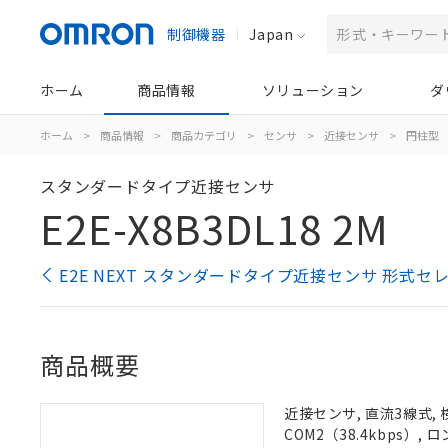
制御機器
Japan
ホーム
商品情報
ソリューション
ダ
ホーム
>
商品情報
>
商品カテゴリ
>
センサ
>
近接センサ
>
円柱型
スタンダードタイプ近接センサ
E2E-X8B3DL18 2M
E2E NEXT スタンダードタイプ近接センサ 形式セ
商品概要
近接センサ, 直流3線式, 
COM2（38.4kbps）,