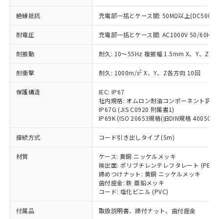
ことをご了承ください。
「－」：未確認です。当社販売部門へお問
むを得ず変更することがあります。
為替および外国貿易法に定める商品
在庫状況および標準価格照会結果は、
い合わせください。
絶縁抵抗
充電部一括とケース間: 50MΩ以上(DC500V
（以下｢規制貨物等」という）を輸出
記載している更新日時点での社内デー
*EU RoHS指令（10物質）：
または国外への提供する場合は、日本
記
タに基づき作成されるものであり、閲
説明
耐電圧
充電部一括とケース間: AC1000V 50/60Hz 1
鉛(Pb) 1000ppm以下、 水銀(Hg) 1000ppm以下、 カド
*中国RoHS10物質の基準値 (GB/T26572)：
国政府の輸出許可(または役務取引許
号
覧された時点での実際の在庫および標
ミウム(Cd) 100ppm以下、
Pb(鉛) :1000ppm、 Hg(水銀) : 1000ppm、 Cd(カドミウ
可)を取得するなどの必要な手続きを
六価クロム(Cr(Ⅵ)) 1000ppm以下、ポリ臭化ビフェニル
ム) : 100ppm、
準価格とは異なる場合があることをご
耐振動
耐久: 10～55Hz 複振幅 1.5mm X、Y、Z各
類(PBB) 1000ppm以下、ポリ臭化ジフェニルエーテル類
Cr(Ⅵ)(六価クロム) : 1000ppm、 PBBs(ポリ臭化ビフェ
とります。
了承ください。
(PBDE) 1000ppm以下、フタル酸ビス(2-エチルヘキシ
○
一定数以上の在庫あり
ニル類) : 1000ppm、 PBDEs(ポリ臭化ジフェニルエーテ
当社は規制貨物を破棄する場合は、完
ル) (DEHP)(別名：DOP) 1000ppm以下、フタル酸ブチ
2
耐衝撃
正式な納期状況および標準価格はお客
耐久: 1000m/s
X、Y、Z各方向 10回
ル類) : 1000ppm、
ルベンジル（BBP） 1000ppm以下、フタル酸ジブチル
全に破砕するなど、違法に輸出されな
DBP(フタル酸ジブチル) : 1000ppm、 DIBP(フタル酸ジ
様のお取引先、またはお客様担当のオ
（DBP） 1000ppm以下、フタル酸ジイソブチル
イソブチル) : 1000ppm、 BBP(フタル酸ブチルベンジ
△
一定数には満たないが在庫あり
いよう必要な手段を講じます。
保護構造
IEC: IP67
ムロン制御機器販売店・当社販売員に
(DIBP) 1000ppm以下
ル) : 1000ppm、
当社は貴社製品を、核兵器、ミサイ
社内規格: オムロン耐油コンポーネント評価
但し、RoHS指令で産業用監視および制御機器に対する
DEHP(フタル酸ビス(2-エチルヘキシル)) : 1000ppm
ご相談ください。
適用除外項目は除く。
IP67G (JIS C0920 附属書1)
ル、化学兵器、生物兵器またはその他
－
在庫なし(最新の在庫状況につ
オムロン制御機器販売店や当社販売拠
フタル酸エステル類の４物質については閾値を超える意
IP69K (ISO 20653規格(旧DIN規格 40050 PA
武器並びにこれらの製造装置等に一切
いては、お客様のお取引先、ま
図的な使用がないことを確認しています。
点は「
販売ネットワーク
」をご確認
※2 環境保護使用期限
使用いたしません。
たはお客様担当のオムロン制御
ください。
接続方式
コード引き出しタイプ (5m)
当社は、貴社製品を第三者に販売する
機器販売店・当社販売員にご確
在庫状況および標準価格結果を当社の
※2 対応予定月
「ｅ」：有害物質（10物質）のすべてが基
場合は、上記1、2および3の内容を当
認ください)
事前の承諾なく第三者に漏洩または開
材質
ケース: 黄銅 ニッケルメッキ
準値以下であることを示します。
該第三者に通知します。また当社は、
示しないようお願いします。
検出面: ポリブチレンテレフタレート (PBT)
部品在庫の切り替え状況などにより、予定
「10」：通常の使用状況下において有害物
販売先および販売に係わる関係者が違
締めつけナット: 黄銅 ニッケルメッキ
マイパーツ機能（部品リスト作成サー
空
受注生産機種、また在庫状況の
月が前後することがあります。
質が外部に漏えいし、環境に深刻な影響を
法に輸出するおそれがある場合は、取
歯付座金: 鉄 亜鉛メッキ
ビス）をご利用いただくには、I-Web
白
情報を公開していない機種
及ぼさない年数を意味します。
コード: 塩化ビニル (PVC)
り引きをいたしません。
メンバーズにご登録されている必要が
「－」：未確認です。当社販売部門へお問
あります。
付属品
取扱説明書、締付ナット、歯付座金
い合わせください。
お客様が当ウェブサイト上で当社にご