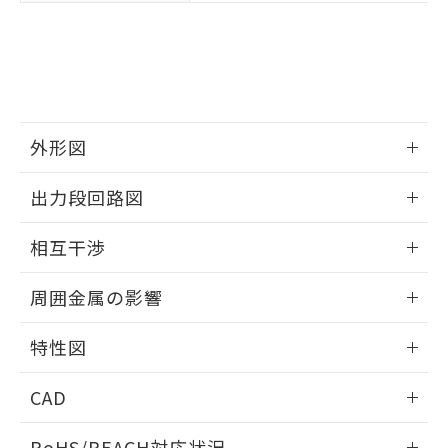
※3 非含有証明書ダウンロード
登録された部品リストについて、当社
および当社の共同利用者が、当社の製
下記の非含有証明書をダウンロードするこ
品・サービスに関するお客様との取
とができます。
合意する
キャンセル
引・商談に必要な範囲で利用すること
をご了承ください。
EU RoHS指令（10物質）の非含有証明書
※当社の共同利用者とは、
"個人情報
51物質の非含有証明書（当社基準）
の共同利用に関して"
の「1.共同利
外形図
※本証明書は発行日時点で非含有を証明す
用者の範囲」に記載されている法人を
るもので、過去に遡って非含有を証明する
情報更新：2025/09/04
指します。
出力段回路図
ものではありません。
また、RoHS指令のフタル酸エステル類４
外形図
情報更新：2025/09/04
物質の対応では、対応完了までの期間は出
相互干渉
荷製品に未対応品が混在することから備考
出力段回路図
欄に対応日を記載しておりました。
情報更新：2025/09/04
周囲金属の影響
既に当社にて対応品への在庫切替を完了
していることから、特段のことがない限
相互干渉
情報更新：2025/09/04
特性図
り、2022年1月12日より割愛しておりま
す。
周囲金属の影響
情報更新：2025/09/04
CAD
検出物体の大きさと材質による影響
ログイン/会員登録いただくと、CADデータをダウンロー
RoHS/REACH対応状況