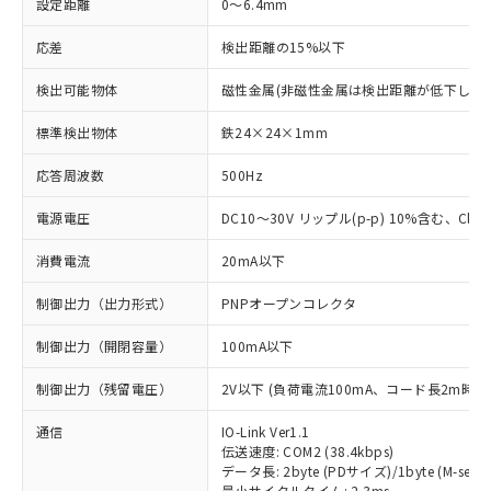
設定距離
0～6.4mm
応差
検出距離の15%以下
検出可能物体
磁性金属(非磁性金属は検出距離が低下します
標準検出物体
鉄24×24×1mm
応答周波数
500Hz
電源電圧
DC10～30V リップル(p-p) 10%含む、Class
消費電流
20mA以下
制御出力（出力形式）
PNPオープンコレクタ
制御出力（開閉容量）
100mA以下
制御出力（残留電圧）
2V以下 (負荷電流100mA、コード長2m時)
通信
IO-Link Ver1.1
伝送速度: COM2 (38.4kbps)
データ長: 2byte (PDサイズ)/1byte (M-seque
最小サイクルタイム: 2.3ms