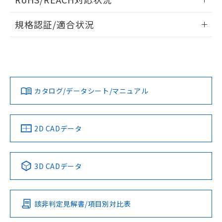
ドすることができます。
情報更新：2026/7/29
A: 60mm以上、B: 35mm以上
規格認証/適合状況
ログイン/会員登録
EU RoHS
注意事項・凡例
UL認証
CSA認証
CEマーキング
L: 0mm以上、φd: 27mm以上、D: 0mm以上、m: 24mm以
上、n: 27mm以上
Yes
Yes
Yes
金属埋め込み
対応状況
対応予定月
※1
※2
ダウンロードデータをご利用いただく前に、以下を必ずお読
みください。
カタログ/データシート/マニュアル
対応済み
ソフトウェアの使用条件
LR型式承認
DNV型式承認
BV型式承認
KR型式承
タイムチャート
（イギリス
（ノルウェー
（フランス
（韓国
船舶規格）
船舶規格）
船舶規格）
船舶規格
中国 RoHS
注意事項・凡例
2D CADデータ
No
No
No
No
l: 3.6mm以上、φd: 27mm以上、D: 3.6mm以上、m: 24mm
以上、n: 27mm以上
中国 RoHS表
※1 ※2
検出領域
3D CADデータ
この製品の規格認証/適合状況ページへ
Pb
Hg
Cd
Cr(VI)
その他の認証はこちらのページからご検索ください
該非判定見解書/項目別対比表
X
O
O
O