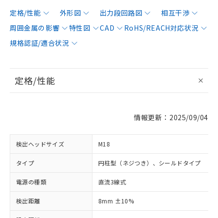
定格/性能
外形図
出力段回路図
相互干渉
周囲金属の影響
特性図
CAD
RoHS/REACH対応状況
規格認証/適合状況
定格/性能
情報更新：2025/09/04
検出ヘッドサイズ
M18
タイプ
円柱型（ネジつき）、シールドタイプ
電源の種類
直流3線式
検出距離
8mm ±10%