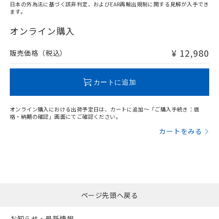
日本の外為法に基づく該非判定、およびEAR再輸出規制に関する見解が入手でき
ます。
"対応済み"や非含有の記載がされた商品であっても、流通
在庫等で未対応品が混在する可能性があります。
オンライン購入
非含有品が必要な際は、弊社営業部門もしくは販売店へお
問い合わせください。
¥ 12,980
販売価格（税込）
この製品のRoHS/REACH対応状況ページへ
カートに追加
オンライン購入における出荷予定日は、カートに追加～「ご購入手続き：価
格・納期の確認」画面にてご確認ください。
カートをみる
ページ先頭へ戻る
お知らせ・最新情報