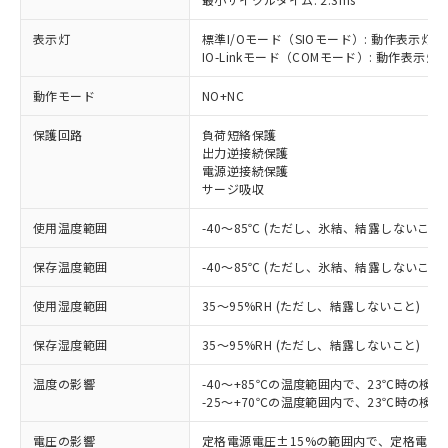
表示灯
標準I/Oモード（SIOモード）: 動作表示灯(
IO-Linkモード（COMモード）: 動作表示灯(
※1 対応状況
動作モード
NO+NC
対応済み：EU RoHS指令（10物質）の
保護回路
負荷短絡保護
非含有に対応した製品が提供可能な商品で
出力逆接続保護
す。
電源逆接続保護
対応予定：EU RoHS指令（10物質）の非含
サージ吸収
ご利用条件
有に対応した製品に切り替える予定のある
使用温度範囲
-40～85℃ (ただし、氷結、結露しないこと)
商品です。
対応予定なし：EU RoHS指令（10物質）の
以下の条件をお読みいただき、同意のうえ
保存温度範囲
-40～85℃ (ただし、氷結、結露しないこと)
非含有に非対応の商品で、対応品を出す予
ご利用ください。
定はありません。
使用湿度範囲
35～95%RH (ただし、結露しないこと)
調査・確認中：EU RoHS指令（10物質）の
本サービスは、当社制御機器事業取扱
※1 中国RoHS○×表
非含有の対応状況を調査中または確認中の
保存湿度範囲
商品の当社在庫状況および標準価格
35～95%RH (ただし、結露しないこと)
商品です。
(税抜)を提供させていただくもので
「○」：最大均質材料含有率が中国RoHSの
非該当品：ライセンス料など無形物で、有
温度の影響
-40～+85℃の温度範囲内で、23℃時の検
す。
基準値以下であることを示します。
害物質有無と関係のない商品です。
-25～+70℃の温度範囲内で、23℃時の検
当社制御機器事業取扱商品の中には、
「×」：最大均質材料含有率が中国RoHSの
仕入先様の事情により、非含有部品として
本サービスの対象外となる商品もある
基準値を超えていることを示します。
いたものが、含有品と判明した場合などや
電圧の影響
定格電源電圧±15%の範囲内で、定格電源
当社は、これら貴社製品のうち、外国