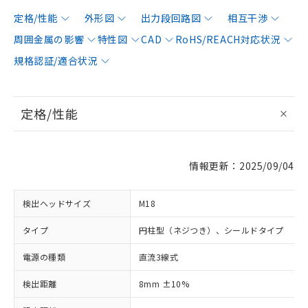
定格/性能
外形図
出力段回路図
相互干渉
周囲金属の影響
特性図
CAD
RoHS/REACH対応状況
規格認証/適合状況
定格/性能
情報更新：2025/09/04
検出ヘッドサイズ
M18
タイプ
円柱型（ネジつき）、シールドタイプ
電源の種類
直流3線式
検出距離
8mm ±10%