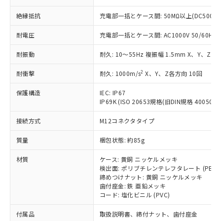
ことをご了承ください。
「－」：未確認です。当社販売部門へお問
むを得ず変更することがあります。
為替および外国貿易法に定める商品
在庫状況および標準価格照会結果は、
絶縁抵抗
充電部一括とケース間: 50MΩ以上(DC500V
い合わせください。
（以下｢規制貨物等」という）を輸出
記載している更新日時点での社内デー
*EU RoHS指令（10物質）：
または国外への提供する場合は、日本
記
タに基づき作成されるものであり、閲
説明
耐電圧
充電部一括とケース間: AC1000V 50/60Hz 1
鉛(Pb) 1000ppm以下、 水銀(Hg) 1000ppm以下、 カド
*中国RoHS10物質の基準値 (GB/T26572)：
国政府の輸出許可(または役務取引許
号
覧された時点での実際の在庫および標
ミウム(Cd) 100ppm以下、
Pb(鉛) :1000ppm、 Hg(水銀) : 1000ppm、 Cd(カドミウ
可)を取得するなどの必要な手続きを
六価クロム(Cr(Ⅵ)) 1000ppm以下、ポリ臭化ビフェニル
ム) : 100ppm、
準価格とは異なる場合があることをご
耐振動
耐久: 10～55Hz 複振幅 1.5mm X、Y、Z各
類(PBB) 1000ppm以下、ポリ臭化ジフェニルエーテル類
Cr(Ⅵ)(六価クロム) : 1000ppm、 PBBs(ポリ臭化ビフェ
とります。
了承ください。
(PBDE) 1000ppm以下、フタル酸ビス(2-エチルヘキシ
○
一定数以上の在庫あり
ニル類) : 1000ppm、 PBDEs(ポリ臭化ジフェニルエーテ
当社は規制貨物を破棄する場合は、完
2
ル) (DEHP)(別名：DOP) 1000ppm以下、フタル酸ブチ
耐衝撃
耐久: 1000m/s
X、Y、Z各方向 10回
正式な納期状況および標準価格はお客
ル類) : 1000ppm、
ルベンジル（BBP） 1000ppm以下、フタル酸ジブチル
全に破砕するなど、違法に輸出されな
DBP(フタル酸ジブチル) : 1000ppm、 DIBP(フタル酸ジ
様のお取引先、またはお客様担当のオ
（DBP） 1000ppm以下、フタル酸ジイソブチル
イソブチル) : 1000ppm、 BBP(フタル酸ブチルベンジ
△
一定数には満たないが在庫あり
いよう必要な手段を講じます。
保護構造
IEC: IP67
ムロン制御機器販売店・当社販売員に
(DIBP) 1000ppm以下
ル) : 1000ppm、
IP69K (ISO 20653規格(旧DIN規格 40050 PA
当社は貴社製品を、核兵器、ミサイ
但し、RoHS指令で産業用監視および制御機器に対する
DEHP(フタル酸ビス(2-エチルヘキシル)) : 1000ppm
ご相談ください。
適用除外項目は除く。
ル、化学兵器、生物兵器またはその他
－
在庫なし(最新の在庫状況につ
オムロン制御機器販売店や当社販売拠
フタル酸エステル類の４物質については閾値を超える意
接続方式
M12コネクタタイプ
武器並びにこれらの製造装置等に一切
いては、お客様のお取引先、ま
図的な使用がないことを確認しています。
点は「
販売ネットワーク
」をご確認
※2 環境保護使用期限
使用いたしません。
たはお客様担当のオムロン制御
ください。
質量
梱包状態: 約85g
当社は、貴社製品を第三者に販売する
機器販売店・当社販売員にご確
在庫状況および標準価格結果を当社の
※2 対応予定月
「ｅ」：有害物質（10物質）のすべてが基
場合は、上記1、2および3の内容を当
認ください)
事前の承諾なく第三者に漏洩または開
材質
ケース: 黄銅 ニッケルメッキ
準値以下であることを示します。
該第三者に通知します。また当社は、
示しないようお願いします。
検出面: ポリブチレンテレフタレート (PBT)
部品在庫の切り替え状況などにより、予定
「10」：通常の使用状況下において有害物
販売先および販売に係わる関係者が違
締めつけナット: 黄銅 ニッケルメッキ
マイパーツ機能（部品リスト作成サー
空
受注生産機種、また在庫状況の
月が前後することがあります。
質が外部に漏えいし、環境に深刻な影響を
法に輸出するおそれがある場合は、取
歯付座金: 鉄 亜鉛メッキ
ビス）をご利用いただくには、I-Web
白
情報を公開していない機種
及ぼさない年数を意味します。
コード: 塩化ビニル (PVC)
り引きをいたしません。
メンバーズにご登録されている必要が
「－」：未確認です。当社販売部門へお問
あります。
付属品
取扱説明書、締付ナット、歯付座金
い合わせください。
お客様が当ウェブサイト上で当社にご