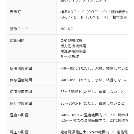
表示灯
標準I/Oモード（SIOモード）: 動作表示灯(
IO-Linkモード（COMモード）: 動作表示灯(
※1 対応状況
動作モード
NO+NC
対応済み：EU RoHS指令（10物質）の
保護回路
負荷短絡保護
非含有に対応した製品が提供可能な商品で
出力逆接続保護
す。
電源逆接続保護
サージ吸収
対応予定：EU RoHS指令（10物質）の非含
ご利用条件
有に対応した製品に切り替える予定のある
使用温度範囲
-40～85℃ (ただし、氷結、結露しないこと)
商品です。
対応予定なし：EU RoHS指令（10物質）の
保存温度範囲
-40～85℃ (ただし、氷結、結露しないこと)
以下の条件をお読みいただき、同意のうえ
非含有に非対応の商品で、対応品を出す予
ご利用ください。
定はありません。
使用湿度範囲
35～95%RH (ただし、結露しないこと)
調査・確認中：EU RoHS指令（10物質）の
本サービスは、当社制御機器事業取扱
※1 中国RoHS○×表
非含有の対応状況を調査中または確認中の
保存湿度範囲
35～95%RH (ただし、結露しないこと)
商品の当社在庫状況および標準価格
商品です。
(税抜)を提供させていただくもので
「○」：最大均質材料含有率が中国RoHSの
非該当品：ライセンス料など無形物で、有
温度の影響
-40～+85℃の温度範囲内で、23℃時の検
す。
基準値以下であることを示します。
害物質有無と関係のない商品です。
-25～+70℃の温度範囲内で、23℃時の検
当社制御機器事業取扱商品の中には、
「×」：最大均質材料含有率が中国RoHSの
仕入先様の事情により、非含有部品として
本サービスの対象外となる商品もある
基準値を超えていることを示します。
電圧の影響
定格電源電圧±15%の範囲内で、定格電源
いたものが、含有品と判明した場合などや
当社は、これら貴社製品のうち、外国