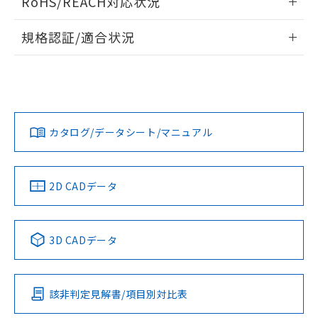
RoHS/REACH対応状況
ドすることができます。
情報更新：2026/7/29
A: 60mm以上、B: 35mm以上
規格認証/適合状況
ログイン/会員登録
EU RoHS
注意事項・凡例
UL認証
CSA認証
CEマーキング
L: 0mm以上、φd: 27mm以上、D: 0mm以上、m: 24mm以
上、n: 27mm以上
Yes
Yes
Yes
金属埋め込み
対応状況
対応予定月
※1
※2
ダウンロードデータをご利用いただく前に、以下を必ずお読
みください。
カタログ/データシート/マニュアル
対応済み
ソフトウェアの使用条件
LR型式承認
DNV型式承認
BV型式承認
KR型式承
タイムチャート
（イギリス
（ノルウェー
（フランス
（韓国
船舶規格）
船舶規格）
船舶規格）
船舶規格
中国 RoHS
注意事項・凡例
2D CADデータ
No
No
No
No
l: 3.6mm以上、φd: 27mm以上、D: 3.6mm以上、m: 24mm
以上、n: 27mm以上
中国 RoHS表
※1 ※2
検出領域
3D CADデータ
この製品の規格認証/適合状況ページへ
Pb
Hg
Cd
Cr(VI)
その他の認証はこちらのページからご検索ください
該非判定見解書/項目別対比表
X
O
O
O