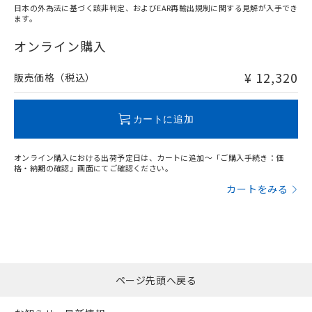
日本の外為法に基づく該非判定、およびEAR再輸出規制に関する見解が入手でき
ます。
"対応済み"や非含有の記載がされた商品であっても、流通
在庫等で未対応品が混在する可能性があります。
オンライン購入
非含有品が必要な際は、弊社営業部門もしくは販売店へお
問い合わせください。
¥ 12,320
販売価格（税込）
この製品のRoHS/REACH対応状況ページへ
カートに追加
オンライン購入における出荷予定日は、カートに追加～「ご購入手続き：価
格・納期の確認」画面にてご確認ください。
カートをみる
ページ先頭へ戻る