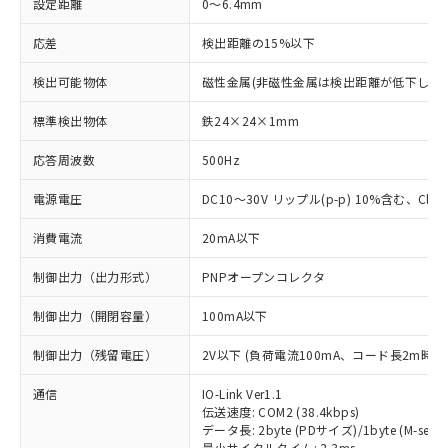
設定距離
0～6.4mm
応差
検出距離の15%以下
検出可能物体
磁性金属(非磁性金属は検出距離が低下します
標準検出物体
鉄24×24×1mm
応答周波数
500Hz
電源電圧
DC10～30V リップル(p-p) 10%含む、Class
消費電流
20mA以下
制御出力（出力形式）
PNPオープンコレクタ
制御出力（開閉容量）
100mA以下
制御出力（残留電圧）
2V以下 (負荷電流100mA、コード長2m時)
通信
IO-Link Ver1.1
伝送速度: COM2 (38.4kbps)
データ長: 2byte (PDサイズ)/1byte (M-seque
最小サイクルタイム: 2.3ms