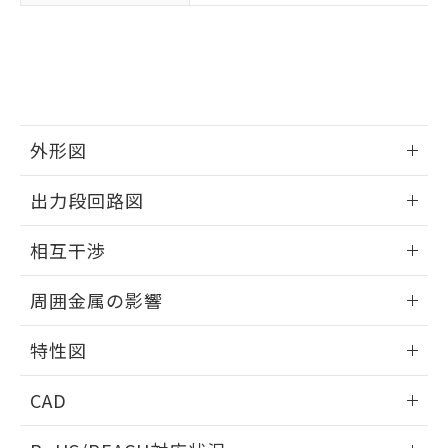
※3 非含有証明書ダウンロード
登録された部品リストについて、当社
および当社の共同利用者が、当社の製
下記の非含有証明書をダウンロードするこ
品・サービスに関するお客様との取
とができます。
合意する
キャンセル
引・商談に必要な範囲で利用すること
をご了承ください。
EU RoHS指令（10物質）の非含有証明書
※当社の共同利用者とは、
"個人情報
51物質の非含有証明書（当社基準）
の共同利用に関して"
の「1.共同利
外形図
※本証明書は発行日時点で非含有を証明す
用者の範囲」に記載されている法人を
るもので、過去に遡って非含有を証明する
情報更新：2025/09/04
指します。
出力段回路図
ものではありません。
また、RoHS指令のフタル酸エステル類４
外形図
情報更新：2025/09/04
物質の対応では、対応完了までの期間は出
相互干渉
荷製品に未対応品が混在することから備考
出力段回路図
欄に対応日を記載しておりました。
情報更新：2025/09/04
周囲金属の影響
既に当社にて対応品への在庫切替を完了
していることから、特段のことがない限
相互干渉
情報更新：2025/09/04
り、2022年1月12日より割愛しておりま
特性図
す。
周囲金属の影響
情報更新：2025/09/04
CAD
検出物体の大きさと材質による影響
ログイン/会員登録いただくと、CADデータをダウンロー