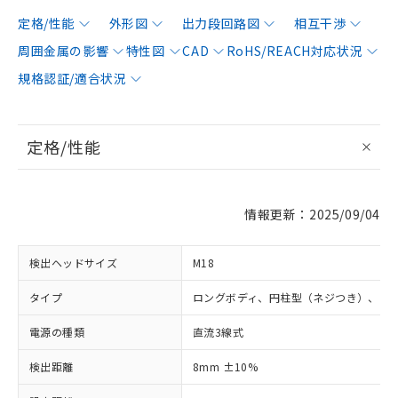
定格/性能
外形図
出力段回路図
相互干渉
周囲金属の影響
特性図
CAD
RoHS/REACH対応状況
規格認証/適合状況
定格/性能
情報更新：2025/09/04
検出ヘッドサイズ
M18
タイプ
ロングボディ、円柱型（ネジつき）、シ
電源の種類
直流3線式
検出距離
8mm ±10%