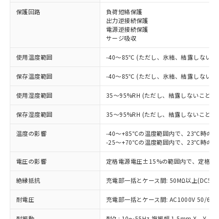
※1 対応状況
保護回路
負荷短絡保護
出力逆接続保護
対応済み：EU RoHS指令（10物質）の
電源逆接続保護
非含有に対応した製品が提供可能な商品で
サージ吸収
す。
対応予定：EU RoHS指令（10物質）の非含
使用温度範囲
-40～85℃ (ただし、氷結、結露しないこ
ご利用条件
有に対応した製品に切り替える予定のある
保存温度範囲
-40～85℃ (ただし、氷結、結露しないこ
商品です。
対応予定なし：EU RoHS指令（10物質）の
以下の条件をお読みいただき、同意のうえ
使用湿度範囲
35～95%RH (ただし、結露しないこと)
非含有に非対応の商品で、対応品を出す予
ご利用ください。
定はありません。
保存湿度範囲
35～95%RH (ただし、結露しないこと)
調査・確認中：EU RoHS指令（10物質）の
本サービスは、当社制御機器事業取扱
※1 中国RoHS○×表
非含有の対応状況を調査中または確認中の
商品の当社在庫状況および標準価格
温度の影響
-40～+85℃の温度範囲内で、23℃時の
商品です。
-25～+70℃の温度範囲内で、23℃時の
(税抜)を提供させていただくもので
「○」：最大均質材料含有率が中国RoHSの
非該当品：ライセンス料など無形物で、有
す。
基準値以下であることを示します。
害物質有無と関係のない商品です。
電圧の影響
定格電源電圧±15%の範囲内で、定格電
当社制御機器事業取扱商品の中には、
「×」：最大均質材料含有率が中国RoHSの
仕入先様の事情により、非含有部品として
本サービスの対象外となる商品もある
基準値を超えていることを示します。
いたものが、含有品と判明した場合などや
絶縁抵抗
充電部一括とケース間: 50MΩ以上(DC50
当社は、これら貴社製品のうち、外国
ことをご了承ください。
「－」：未確認です。当社販売部門へお問
むを得ず変更することがあります。
為替および外国貿易法に定める商品
在庫状況および標準価格照会結果は、
い合わせください。
耐電圧
充電部一括とケース間: AC1000V 50/60Hz
（以下｢規制貨物等」という）を輸出
記載している更新日時点での社内デー
*EU RoHS指令（10物質）：
または国外への提供する場合は、日本
記
タに基づき作成されるものであり、閲
説明
鉛(Pb) 1000ppm以下、 水銀(Hg) 1000ppm以下、 カド
耐振動
耐久: 10～55Hz 複振幅 1.5mm X、Y、Z