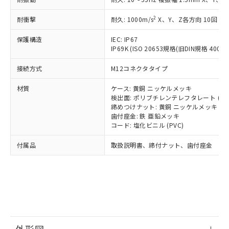
*中国RoHS10物質の基準値 (GB/T26572)：
国政府の輸出許可(または役務取引許
号
覧された時点での実際の在庫および標
ミウム(Cd) 100ppm以下、
Pb(鉛) :1000ppm、 Hg(水銀) : 1000ppm、 Cd(カドミウ
可)を取得するなどの必要な手続きを
六価クロム(Cr(Ⅵ)) 1000ppm以下、ポリ臭化ビフェニル
ム) : 100ppm、
準価格とは異なる場合があることをご
2
耐衝撃
耐久: 1000m/s
X、Y、Z各方向 10回
類(PBB) 1000ppm以下、ポリ臭化ジフェニルエーテル類
Cr(Ⅵ)(六価クロム) : 1000ppm、 PBBs(ポリ臭化ビフェ
とります。
了承ください。
(PBDE) 1000ppm以下、フタル酸ビス(2-エチルヘキシ
○
一定数以上の在庫あり
ニル類) : 1000ppm、 PBDEs(ポリ臭化ジフェニルエーテ
当社は規制貨物を破棄する場合は、完
ル) (DEHP)(別名：DOP) 1000ppm以下、フタル酸ブチ
正式な納期状況および標準価格はお客
ル類) : 1000ppm、
保護構造
IEC: IP67
ルベンジル（BBP） 1000ppm以下、フタル酸ジブチル
全に破砕するなど、違法に輸出されな
DBP(フタル酸ジブチル) : 1000ppm、 DIBP(フタル酸ジ
IP69K (ISO 20653規格(旧DIN規格 40050 
様のお取引先、またはお客様担当のオ
（DBP） 1000ppm以下、フタル酸ジイソブチル
イソブチル) : 1000ppm、 BBP(フタル酸ブチルベンジ
△
一定数には満たないが在庫あり
いよう必要な手段を講じます。
ムロン制御機器販売店・当社販売員に
(DIBP) 1000ppm以下
ル) : 1000ppm、
当社は貴社製品を、核兵器、ミサイ
但し、RoHS指令で産業用監視および制御機器に対する
接続方式
M12コネクタタイプ
DEHP(フタル酸ビス(2-エチルヘキシル)) : 1000ppm
ご相談ください。
適用除外項目は除く。
ル、化学兵器、生物兵器またはその他
－
在庫なし(最新の在庫状況につ
オムロン制御機器販売店や当社販売拠
フタル酸エステル類の４物質については閾値を超える意
材質
ケース: 黄銅 ニッケルメッキ
武器並びにこれらの製造装置等に一切
いては、お客様のお取引先、ま
図的な使用がないことを確認しています。
点は「
販売ネットワーク
」をご確認
検出面: ポリブチレンテレフタレート (PB
※2 環境保護使用期限
使用いたしません。
たはお客様担当のオムロン制御
ください。
締めつけナット: 黄銅 ニッケルメッキ
当社は、貴社製品を第三者に販売する
機器販売店・当社販売員にご確
在庫状況および標準価格結果を当社の
歯付座金: 鉄 亜鉛メッキ
※2 対応予定月
「ｅ」：有害物質（10物質）のすべてが基
場合は、上記1、2および3の内容を当
認ください)
事前の承諾なく第三者に漏洩または開
コード: 塩化ビニル (PVC)
準値以下であることを示します。
該第三者に通知します。また当社は、
示しないようお願いします。
部品在庫の切り替え状況などにより、予定
「10」：通常の使用状況下において有害物
販売先および販売に係わる関係者が違
付属品
取扱説明書、締付ナット、歯付座金
マイパーツ機能（部品リスト作成サー
空
受注生産機種、また在庫状況の
月が前後することがあります。
質が外部に漏えいし、環境に深刻な影響を
法に輸出するおそれがある場合は、取
ビス）をご利用いただくには、I-Web
白
情報を公開していない機種
及ぼさない年数を意味します。
り引きをいたしません。
メンバーズにご登録されている必要が
「－」：未確認です。当社販売部門へお問
あります。
い合わせください。
お客様が当ウェブサイト上で当社にご
※3 非含有証明書ダウンロード
登録された部品リストについて、当社
および当社の共同利用者が、当社の製
下記の非含有証明書をダウンロードするこ
品・サービスに関するお客様との取
とができます。