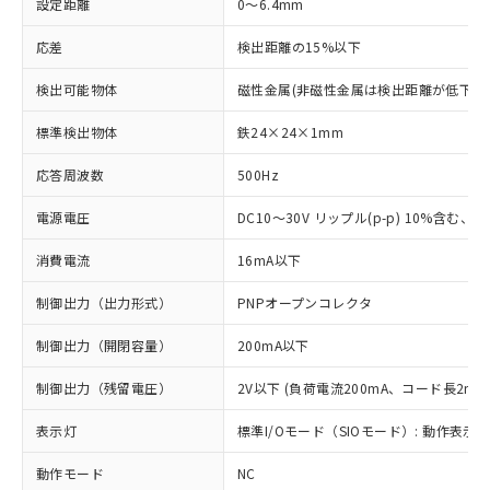
設定距離
0～6.4mm
応差
検出距離の15%以下
検出可能物体
磁性金属(非磁性金属は検出距離が低下し
標準検出物体
鉄24×24×1mm
応答周波数
500Hz
電源電圧
DC10～30V リップル(p-p) 10%含む、Cla
消費電流
16mA以下
制御出力（出力形式）
PNPオープンコレクタ
制御出力（開閉容量）
200mA以下
制御出力（残留電圧）
2V以下 (負荷電流200mA、コード長2m時
表示灯
標準I/Oモード（SIOモード）: 動作表示灯
動作モード
NC