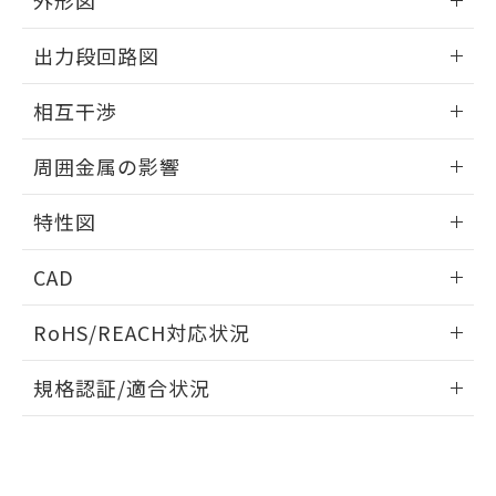
外形図
合意する
キャンセル
引・商談に必要な範囲で利用すること
をご了承ください。
情報更新：2025/09/04
EU RoHS指令（10物質）の非含有証明書
出力段回路図
※当社の共同利用者とは、
"個人情報
51物質の非含有証明書（当社基準）
の共同利用に関して"
の「1.共同利
外形図
※本証明書は発行日時点で非含有を証明す
情報更新：2025/09/04
用者の範囲」に記載されている法人を
相互干渉
るもので、過去に遡って非含有を証明する
指します。
ものではありません。
出力段回路図
情報更新：2025/09/04
また、RoHS指令のフタル酸エステル類４
周囲金属の影響
物質の対応では、対応完了までの期間は出
相互干渉
情報更新：2025/09/04
荷製品に未対応品が混在することから備考
特性図
欄に対応日を記載しておりました。
既に当社にて対応品への在庫切替を完了
周囲金属の影響
情報更新：2025/09/04
CAD
していることから、特段のことがない限
り、2022年1月12日より割愛しておりま
検出物体の大きさと材質による影響
ログイン/会員登録いただくと、CADデータをダウンロー
す。
RoHS/REACH対応状況
ドすることができます。
情報更新：2026/7/29
A: 60mm以上、B: 35mm以上
規格認証/適合状況
ログイン/会員登録
EU RoHS
注意事項・凡例
UL認証
CSA認証
CEマーキング
L: 0mm以上、φd: 27mm以上、D: 0mm以上、m: 24mm以
上、n: 27mm以上
Yes
Yes
Yes
金属埋め込み
対応状況
対応予定月
※1
※2