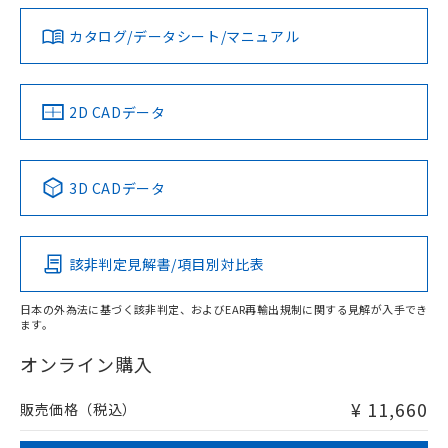
ダウンロードデータをご利用いただく前に、以下を必ずお読
みください。
カタログ/データシート/マニュアル
対応済み
ソフトウェアの使用条件
LR型式承認
DNV型式承認
BV型式承認
KR型式承
タイムチャート
（イギリス
（ノルウェー
（フランス
（韓国
船舶規格）
船舶規格）
船舶規格）
船舶規格
中国 RoHS
注意事項・凡例
2D CADデータ
No
No
No
No
l: 3.6mm以上、φd: 27mm以上、D: 3.6mm以上、m: 24mm
以上、n: 27mm以上
中国 RoHS表
※1 ※2
検出領域
3D CADデータ
この製品の規格認証/適合状況ページへ
Pb
Hg
Cd
Cr(VI)
その他の認証はこちらのページからご検索ください
該非判定見解書/項目別対比表
X
O
O
O
日本の外為法に基づく該非判定、およびEAR再輸出規制に関する見解が入手でき
ます。
"対応済み"や非含有の記載がされた商品であっても、流通
在庫等で未対応品が混在する可能性があります。
オンライン購入
非含有品が必要な際は、弊社営業部門もしくは販売店へお
問い合わせください。
¥ 11,660
販売価格（税込）