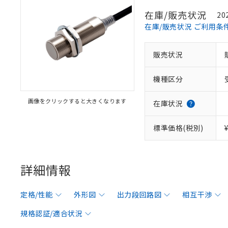
在庫/販売状況
20
在庫/販売状況 ご利用条
販売状況
機種区分
画像をクリックすると大きくなります
在庫状況
標準価格(税別)
詳細情報
定格/性能
外形図
出力段回路図
相互干渉
規格認証/適合状況