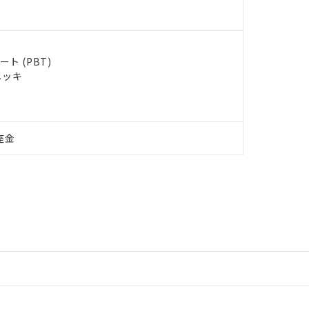
ト (PBT)
メッキ
座金
情報更新：2