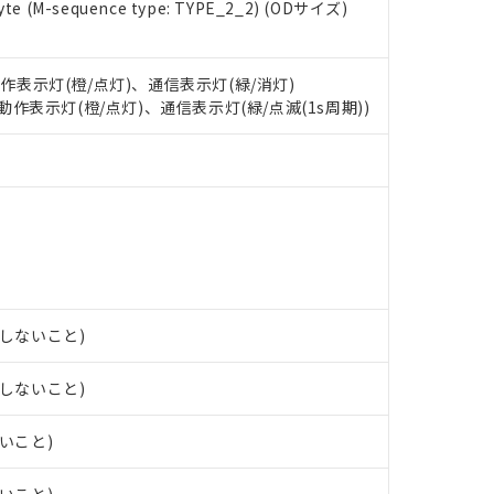
e (M-sequence type: TYPE_2_2) (ODサイズ)
 RoHS指令（10物質）の非含有に対応した製品が提供可能な商品です
oHS指令（10物質）の非含有に対応した製品に切り替える予定のある
 RoHS指令（10物質）の非含有に非対応の商品で、対応品を出す予
 RoHS指令（10物質）の非含有の対応状況を調査中または確認中の
動作表示灯(橙/点灯)、通信表示灯(緑/消灯)
ンス料など無形物で、有害物質有無と関係のない商品です。
: 動作表示灯(橙/点灯)、通信表示灯(緑/点滅(1s周期))
○×表
より、非含有部品としていたものが、含有品と判明した場合などやむ
みいただき、同意のうえご利用ください。
材料含有率が中国RoHSの基準値以下であることを示します。
材料含有率が中国RoHSの基準値を超えていることを示します。
、当社制御機器事業取扱商品の当社在庫状況および標準価格(税抜)
ら貴社製品のうち、外国為替および外国貿易法に定める商品（以下｢
質）：
す。当社販売部門へお問い合わせください。
 水銀(Hg) 1000ppm以下、 カドミウム(Cd) 100ppm以下、
たは国外への提供する場合は、日本国政府の輸出許可(または役務取
000ppm以下、ポリ臭化ビフェニル類(PBB) 1000ppm以下、ポリ臭化ジフェニルエーテル類(P
事業取扱商品の中には、本サービスの対象外となる商品もあること
手続きをとります。
キシル) (DEHP)(別名：DOP) 1000ppm以下、フタル酸ブチルベンジル（BBP） 100
(GB/T26572)：
以下、フタル酸ジイソブチル (DIBP) 1000ppm以下
び標準価格照会結果は、記載している更新日時点での社内データに
物を破棄する場合は、完全に破砕するなど、違法に輸出されないよ
(水銀) : 1000ppm、 Cd(カドミウム) : 100ppm、
業用監視および制御機器に対する適用除外項目は除く。
覧された時点での実際の在庫および標準価格とは異なる場合がある
1000ppm、 PBBs(ポリ臭化ビフェニル類) : 1000ppm、 PBDEs(ポリ臭化ジフェニルエーテル類
物質については閾値を超える意図的な使用がないことを確認しています。
上の在庫あり
 1000ppm、 DIBP(フタル酸ジイソブチル) : 1000ppm、 BBP(フタル酸ブチルベンジル) :
品を、核兵器、ミサイル、化学兵器、生物兵器またはその他武器並
チルヘキシル)) : 1000ppm
露しないこと)
況および標準価格はお客様のお取引先、またはお客様担当のオムロ
用いたしません。
ご相談ください。
は満たないが在庫あり
製品を第三者に販売する場合は、上記1、2および3の内容を当該第
機器販売店や当社販売拠点は「
販売ネットワーク
」をご確認くだ
販売先および販売に係わる関係者が違法に輸出するおそれがある場
露しないこと)
用期限
び標準価格結果を当社の事前の承諾なく第三者に漏洩または開示し
え状況などにより、予定月が前後することがあります。
(最新の在庫状況については、お客様のお取引先、またはお客様担当
（10物質）のすべてが基準値以下であることを示します。
店・当社販売員にご確認ください)
ないこと)
能（部品リスト作成サービス）をご利用いただくには、I-Webメン
使用状況下において有害物質が外部に漏えいし、環境に深刻な影響を
あります。
機種、また在庫状況の情報を公開していない機種