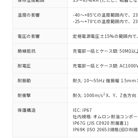
保存湿度範囲
35～95%RH (ただし、結露し
お客様が当ウ
※3 非含有証明
「－」：未確認で
白
が、当社の製
さい。
温度の影響
-40～+85℃の温度範囲内で、
下記の非含有証明
※当社の共同
-25～+70℃の温度範囲内で、
いる法人を指
EU RoHS指令（
51物質の非含有証
電圧の影響
定格電源電圧±15%の範囲内で
※本証明書は発行
また、RoHS指
絶縁抵抗
充電部一括とケース間: 50MΩ以上
混在することから
既に当社にて対応
耐電圧
充電部一括とケース間: AC1000V 5
り割愛しておりま
耐振動
耐久: 10～55Hz 複振幅 1.5mm
2
耐衝撃
耐久: 1000m/s
X、Y、Z各方向 
保護構造
IEC: IP67
社内規格: オムロン耐油コンポ
IP67G (JIS C0920 附属書1)
IP69K (ISO 20653規格(旧DIN規