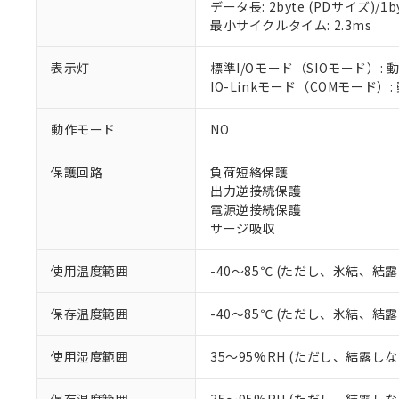
データ長: 2byte (PDサイズ)/1byt
対応済み：EU
最小サイクルタイム: 2.3ms
対応予定：EU R
対応予定なし：EU
調査・確認中：EU
表示灯
標準I/Oモード（SIOモード）: 
ご利用条件
非該当品：ライセ
IO-Linkモード（COMモード）
※1 中国RoHS
仕入先様の事情に
があります。
以下の条件をお読
動作モード
NO
「○」：最大均質
「×」：最大均質
本サービスは
当社は、これ
*EU RoHS指令（10物
保護回路
負荷短絡保護
「－」：未確認で
鉛(Pb) 1000ppm以下、
くものです。
う）を輸出ま
記
説明
六価クロム(Cr(Ⅵ)) 1
出力逆接続保護
当社制御機器
などの必要な
フタル酸ビス(2-エチルヘ
号
電源逆接続保護
*中国RoHS10物質の基準値 
ル（DBP） 1000ppm
在庫状況およ
当社は規制貨
Pb(鉛) :1000ppm、 Hg
サージ吸収
但し、RoHS指令で産
のであり、閲
ます。
Cr(Ⅵ)(六価クロム) : 
フタル酸エステル類の４
○
一定数以
DBP(フタル酸ジブチル) :
い。
当社は貴社製
DEHP(フタル酸ビス(2-エ
使用温度範囲
-40～85℃ (ただし、氷結、結
正式な納期状
置等に一切使
当社販売員に
※2 対応予定月
△
一定数に
当社は、貴社
オムロン制御
また当社は、
保存温度範囲
-40～85℃ (ただし、氷結、結
※2 環境保護使
在庫状況およ
部品在庫の切り替
たしません。
－
在庫なし
す。
「ｅ」：有害物質
機器販売
使用湿度範囲
35～95%RH (ただし、結露し
マイパーツ機
「10」：通常の
ている必要が
味します。
空
受注生産