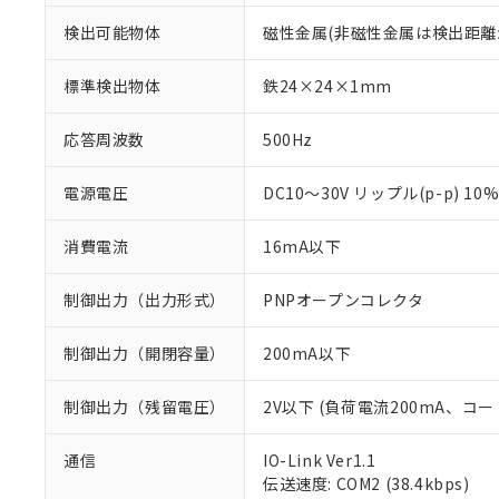
検出可能物体
磁性金属(非磁性金属は検出距離
標準検出物体
鉄24×24×1mm
応答周波数
500Hz
電源電圧
DC10～30V リップル(p-p) 10
消費電流
16mA以下
制御出力（出力形式）
PNPオープンコレクタ
制御出力（開閉容量）
200mA以下
制御出力（残留電圧）
2V以下 (負荷電流200mA、コー
通信
IO-Link Ver1.1
※1 対応状況
伝送速度: COM2 (38.4kbps)