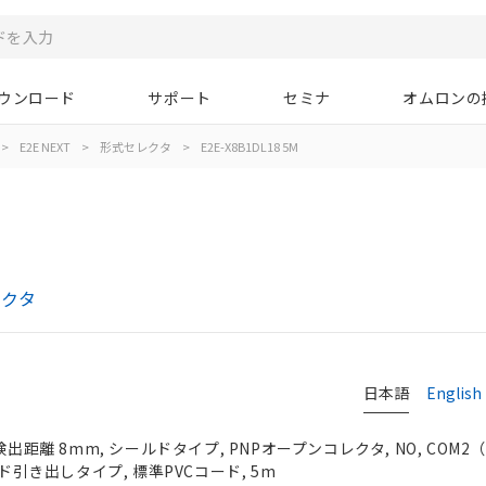
ウンロード
サポート
セミナ
オムロンの
>
E2E NEXT
>
形式セレクタ
>
E2E-X8B1DL18 5M
レクタ
日本語
English
出距離 8mm, シールドタイプ, PNPオープンコレクタ, NO, COM2（38
ード引き出しタイプ, 標準PVCコード, 5m