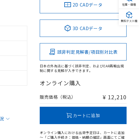
2D CADデータ
在庫・価格
無料テスト機
3D CADデータ
該非判定見解書/項目別対比表
日本の外為法に基づく該非判定、およびEAR再輸出規
制に関する見解が入手できます。
オンライン購入
¥ 12,210
販売価格（税込）
カートに追加
状況
オンライン購入における出荷予定日は、カートに追加
～「ご購入手続き：価格・納期の確認」画面にてご確