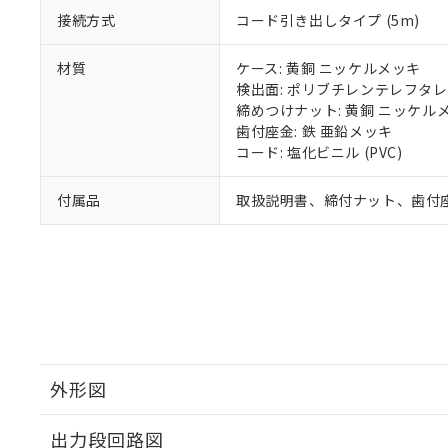
接続方式
コード引き出しタイプ (5m)
材質
ケース: 黄銅 ニッケルメッキ
検出面: ポリブチレンテレフタレー
締めつけナット: 黄銅 ニッケル
歯付座金: 鉄 亜鉛メッキ
コード: 塩化ビニル (PVC)
付属品
取扱説明書、締付ナット、歯付
外形図
出力段回路図