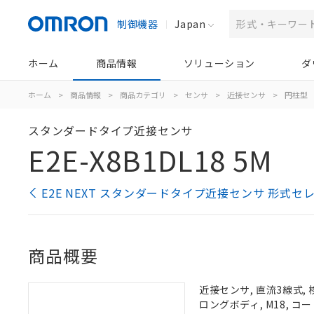
制御機器
Japan
ホーム
商品情報
ソリューション
ダ
ホーム
>
商品情報
>
商品カテゴリ
>
センサ
>
近接センサ
>
円柱型
スタンダードタイプ近接センサ
E2E-X8B1DL18 5M
E2E NEXT スタンダードタイプ近接センサ 形式セ
商品概要
近接センサ, 直流3線式, 検
ロングボディ, M18, コ