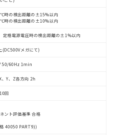
ないこと)
ェブサイト上で当社にご登録された部品リストについて、当社およ
書ダウンロード
す。当社販売部門へお問い合わせください。
品・サービスに関するお客様との取引・商談に必要な範囲で利用す
合意する
キャンセル
23℃時の検出距離の±15%以内
書をダウンロードすることができます。
利用者とは、
"個人情報の共同利用に関して"
の「1.共同利用者の
23℃時の検出距離の±10%以内
します。
10物質）の非含有証明書
明書（当社基準）
、定格電源電圧時の検出距離の±1%以内
日時点で非含有を証明するもので、過去に遡って非含有を証明するも
令のフタル酸エステル類４物質の対応では、対応完了までの期間は出
(DC500Vメガにて)
備考欄に対応日を記載しておりました。
品への在庫切替を完了していることから、特段のことがない限り、20
0/60Hz 1min
す。
 X、Y、Z各方向 2h
10回
ーネント評価基準 合格
格 40050 PART9))