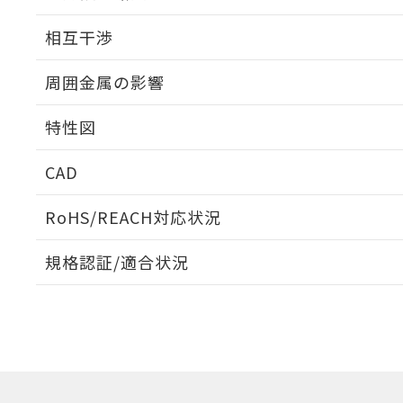
外形図
相互干渉
出力段回路図
周囲金属の影響
相互干渉
特性図
周囲金属の影響
CAD
検出物体の大きさと材質による影響
ログイン/会員登録いただくと、CADデータをダウンロ
RoHS/REACH対応状況
規格認証/適合状況
EU RoHS
注意事項・凡例
A: 60mm以上、B: 35mm以上
UL認証
CSA認証
CEマーキング
L: 0mm以上、φd: 27mm以上、D: 0mm以上、m: 24mm以
ダウンロードデータをご利用いただく前に、以下を必ずお読
Yes
Yes
Yes
対応状況
対応予定月
※1
※2
金属埋め込み
ソフトウェアの使用条件
対応済み