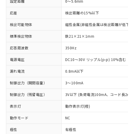
設定距離
0～5.6mm
応差
検出距離の15%以下
検出可能物体
磁性金属(非磁性金属は検出距離が低下し
標準検出物体
鉄21×21×1mm
応答周波数
350Hz
電源電圧
DC10～30V リップル(p-p) 10%含む
漏れ電流
0.8mA以下
制御出力（開閉容量）
3～100mA
制御出力（残留電圧）
3V以下 (負荷電流100mA、コード長2m時
表示灯
動作表示灯(橙)
動作モード
NC
極性
有極性