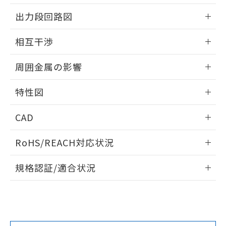
情報更新：2025/09/04
をご了承ください。
出力段回路図
EU RoHS指令（10物質）の非含有証明書
※当社の共同利用者とは、
"個人情報
51物質の非含有証明書（当社基準）
の共同利用に関して"
の「1.共同利
外形図
情報更新：2025/09/04
※本証明書は発行日時点で非含有を証明す
相互干渉
用者の範囲」に記載されている法人を
るもので、過去に遡って非含有を証明する
指します。
出力段回路図
ものではありません。
情報更新：2025/09/04
周囲金属の影響
また、RoHS指令のフタル酸エステル類４
物質の対応では、対応完了までの期間は出
相互干渉
情報更新：2025/09/04
荷製品に未対応品が混在することから備考
特性図
欄に対応日を記載しておりました。
周囲金属の影響
情報更新：2025/09/04
既に当社にて対応品への在庫切替を完了
CAD
していることから、特段のことがない限
り、2022年1月12日より割愛しておりま
検出物体の大きさと材質による影響
ログイン/会員登録いただくと、CADデータをダウンロー
RoHS/REACH対応状況
す。
ドすることができます。
情報更新：2026/7/29
A: 40mm以上、B: 30mm以上
規格認証/適合状況
ログイン/会員登録
EU RoHS
注意事項・凡例
UL認証
CSA認証
CEマーキング
L: 0mm以上、φd: 20mm以上、D: 4mm以上、m: 18mm以
上、n: 20mm以上
Yes
Yes
Yes
金属埋め込み
対応状況
対応予定月
※1
※2
ダウンロードデータをご利用いただく前に、以下を必ずお読