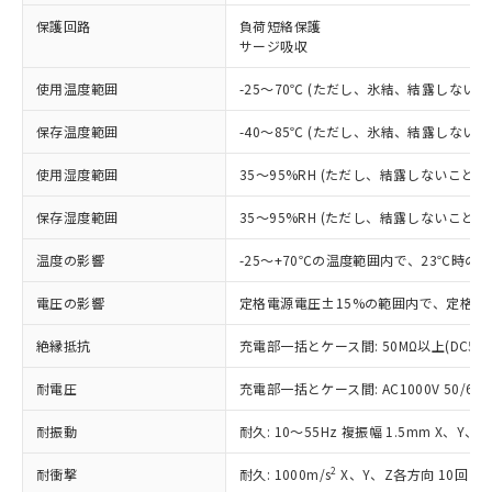
※1 対応状況
保護回路
負荷短絡保護
サージ吸収
対応済み：EU RoHS指令（10物質）の
非含有に対応した製品が提供可能な商品で
使用温度範囲
-25～70℃ (ただし、氷結、結露しないこ
す。
対応予定：EU RoHS指令（10物質）の非含
ご利用条件
保存温度範囲
-40～85℃ (ただし、氷結、結露しないこ
有に対応した製品に切り替える予定のある
商品です。
使用湿度範囲
35～95%RH (ただし、結露しないこと)
対応予定なし：EU RoHS指令（10物質）の
以下の条件をお読みいただき、同意のうえ
非含有に非対応の商品で、対応品を出す予
保存湿度範囲
35～95%RH (ただし、結露しないこと)
ご利用ください。
定はありません。
調査・確認中：EU RoHS指令（10物質）の
温度の影響
-25～+70℃の温度範囲内で、23℃時の
本サービスは、当社制御機器事業取扱
※1 中国RoHS○×表
非含有の対応状況を調査中または確認中の
商品の当社在庫状況および標準価格
商品です。
電圧の影響
定格電源電圧±15%の範囲内で、定格電
(税抜)を提供させていただくもので
「○」：最大均質材料含有率が中国RoHSの
非該当品：ライセンス料など無形物で、有
す。
基準値以下であることを示します。
絶縁抵抗
充電部一括とケース間: 50MΩ以上(DC50
害物質有無と関係のない商品です。
当社制御機器事業取扱商品の中には、
「×」：最大均質材料含有率が中国RoHSの
仕入先様の事情により、非含有部品として
本サービスの対象外となる商品もある
耐電圧
充電部一括とケース間: AC1000V 50/60Hz
基準値を超えていることを示します。
いたものが、含有品と判明した場合などや
当社は、これら貴社製品のうち、外国
ことをご了承ください。
「－」：未確認です。当社販売部門へお問
むを得ず変更することがあります。
為替および外国貿易法に定める商品
在庫状況および標準価格照会結果は、
耐振動
耐久: 10～55Hz 複振幅 1.5mm X、Y、
い合わせください。
（以下｢規制貨物等」という）を輸出
記載している更新日時点での社内デー
*EU RoHS指令（10物質）：
または国外への提供する場合は、日本
記
タに基づき作成されるものであり、閲
説明
2
耐衝撃
耐久: 1000m/s
X、Y、Z各方向 10回
鉛(Pb) 1000ppm以下、 水銀(Hg) 1000ppm以下、 カド
*中国RoHS10物質の基準値 (GB/T26572)：
国政府の輸出許可(または役務取引許