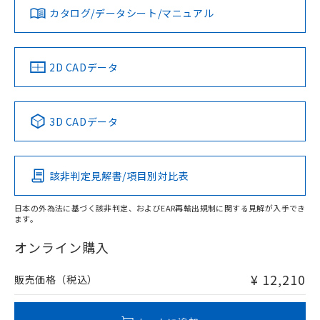
みください。
カタログ/データシート/マニュアル
対応済み
ソフトウェアの使用条件
LR型式承認
DNV型式承認
BV型式承認
KR型式承
（イギリス
（ノルウェー
（フランス
（韓国
タイムチャート
船舶規格）
船舶規格）
船舶規格）
船舶規格
中国 RoHS
注意事項・凡例
2D CADデータ
No
No
No
No
l: 4mm以上、φd: 20mm以上、D: 4mm以上、m: 18mm以
上、n: 20mm以上
中国 RoHS表
※1 ※2
3D CADデータ
検出領域
この製品の規格認証/適合状況ページへ
Pb
Hg
Cd
Cr(VI)
その他の認証はこちらのページからご検索ください
該非判定見解書/項目別対比表
X
O
O
O
日本の外為法に基づく該非判定、およびEAR再輸出規制に関する見解が入手でき
ます。
"対応済み"や非含有の記載がされた商品であっても、流通
在庫等で未対応品が混在する可能性があります。
オンライン購入
非含有品が必要な際は、弊社営業部門もしくは販売店へお
問い合わせください。
¥ 12,210
販売価格（税込）
この製品のRoHS/REACH対応状況ページへ