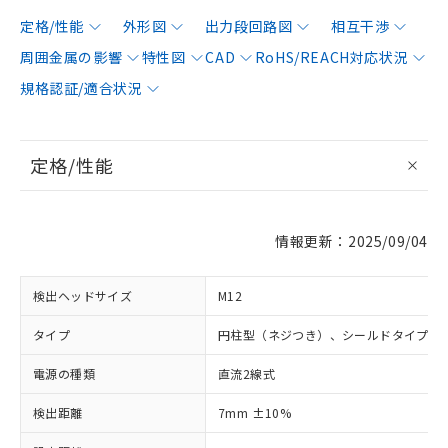
定格/性能
外形図
出力段回路図
相互干渉
周囲金属の影響
特性図
CAD
RoHS/REACH対応状況
規格認証/適合状況
定格/性能
情報更新：2025/09/04
検出ヘッドサイズ
M12
タイプ
円柱型（ネジつき）、シールドタイプ
電源の種類
直流2線式
検出距離
7mm ±10%