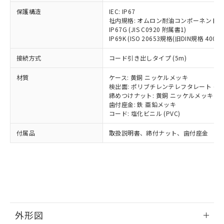
号
覧された時点での実際の在庫および標
ミウム(Cd) 100ppm以下、
Pb(鉛) :1000ppm、 Hg(水銀) : 1000ppm、 Cd(カドミウ
可)を取得するなどの必要な手続きを
六価クロム(Cr(Ⅵ)) 1000ppm以下、ポリ臭化ビフェニル
ム) : 100ppm、
保護構造
IEC: IP67
準価格とは異なる場合があることをご
類(PBB) 1000ppm以下、ポリ臭化ジフェニルエーテル類
Cr(Ⅵ)(六価クロム) : 1000ppm、 PBBs(ポリ臭化ビフェ
とります。
社内規格: オムロン耐油コンポーネント評
了承ください。
(PBDE) 1000ppm以下、フタル酸ビス(2-エチルヘキシ
○
一定数以上の在庫あり
ニル類) : 1000ppm、 PBDEs(ポリ臭化ジフェニルエーテ
IP67G (JIS C0920 附属書1)
当社は規制貨物を破棄する場合は、完
ル) (DEHP)(別名：DOP) 1000ppm以下、フタル酸ブチ
正式な納期状況および標準価格はお客
ル類) : 1000ppm、
IP69K (ISO 20653規格(旧DIN規格 40050 
ルベンジル（BBP） 1000ppm以下、フタル酸ジブチル
全に破砕するなど、違法に輸出されな
DBP(フタル酸ジブチル) : 1000ppm、 DIBP(フタル酸ジ
様のお取引先、またはお客様担当のオ
（DBP） 1000ppm以下、フタル酸ジイソブチル
イソブチル) : 1000ppm、 BBP(フタル酸ブチルベンジ
△
一定数には満たないが在庫あり
いよう必要な手段を講じます。
ムロン制御機器販売店・当社販売員に
(DIBP) 1000ppm以下
ル) : 1000ppm、
接続方式
コード引き出しタイプ (5m)
当社は貴社製品を、核兵器、ミサイ
但し、RoHS指令で産業用監視および制御機器に対する
DEHP(フタル酸ビス(2-エチルヘキシル)) : 1000ppm
ご相談ください。
適用除外項目は除く。
ル、化学兵器、生物兵器またはその他
－
在庫なし(最新の在庫状況につ
オムロン制御機器販売店や当社販売拠
フタル酸エステル類の４物質については閾値を超える意
材質
ケース: 黄銅 ニッケルメッキ
武器並びにこれらの製造装置等に一切
いては、お客様のお取引先、ま
図的な使用がないことを確認しています。
点は「
販売ネットワーク
」をご確認
検出面: ポリブチレンテレフタレート (PB
※2 環境保護使用期限
使用いたしません。
たはお客様担当のオムロン制御
締めつけナット: 黄銅 ニッケルメッキ
ください。
当社は、貴社製品を第三者に販売する
歯付座金: 鉄 亜鉛メッキ
機器販売店・当社販売員にご確
在庫状況および標準価格結果を当社の
※2 対応予定月
「ｅ」：有害物質（10物質）のすべてが基
コード: 塩化ビニル (PVC)
場合は、上記1、2および3の内容を当
認ください)
事前の承諾なく第三者に漏洩または開
準値以下であることを示します。
該第三者に通知します。また当社は、
示しないようお願いします。
付属品
取扱説明書、締付ナット、歯付座金
部品在庫の切り替え状況などにより、予定
「10」：通常の使用状況下において有害物
販売先および販売に係わる関係者が違
マイパーツ機能（部品リスト作成サー
空
受注生産機種、また在庫状況の
月が前後することがあります。
質が外部に漏えいし、環境に深刻な影響を
法に輸出するおそれがある場合は、取
ビス）をご利用いただくには、I-Web
白
情報を公開していない機種
及ぼさない年数を意味します。
り引きをいたしません。
メンバーズにご登録されている必要が
「－」：未確認です。当社販売部門へお問
あります。
い合わせください。
お客様が当ウェブサイト上で当社にご
※3 非含有証明書ダウンロード
登録された部品リストについて、当社
および当社の共同利用者が、当社の製
下記の非含有証明書をダウンロードするこ
品・サービスに関するお客様との取
外形図
とができます。
合意する
キャンセル
引・商談に必要な範囲で利用すること