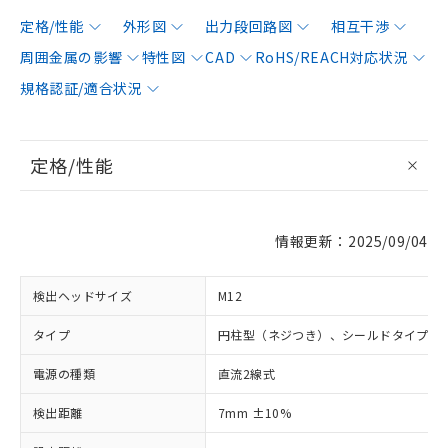
定格/性能
外形図
出力段回路図
相互干渉
周囲金属の影響
特性図
CAD
RoHS/REACH対応状況
規格認証/適合状況
定格/性能
情報更新：2025/09/04
検出ヘッドサイズ
M12
タイプ
円柱型（ネジつき）、シールドタイプ
電源の種類
直流2線式
検出距離
7mm ±10%