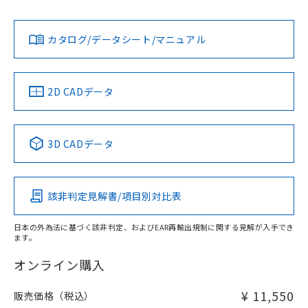
Yes
Yes
Yes
金属埋め込み
対応状況
対応予定月
※1
※2
ダウンロードデータをご利用いただく前に、以下を必ずお読
みください。
カタログ/データシート/マニュアル
対応済み
ソフトウェアの使用条件
LR型式承認
DNV型式承認
BV型式承認
KR型式承
（イギリス
（ノルウェー
（フランス
（韓国
タイムチャート
船舶規格）
船舶規格）
船舶規格）
船舶規格
中国 RoHS
注意事項・凡例
2D CADデータ
No
No
No
No
l: 4mm以上、φd: 20mm以上、D: 4mm以上、m: 18mm以
上、n: 20mm以上
中国 RoHS表
※1 ※2
3D CADデータ
検出領域
この製品の規格認証/適合状況ページへ
Pb
Hg
Cd
Cr(VI)
その他の認証はこちらのページからご検索ください
該非判定見解書/項目別対比表
X
O
O
O
日本の外為法に基づく該非判定、およびEAR再輸出規制に関する見解が入手でき
ます。
"対応済み"や非含有の記載がされた商品であっても、流通
在庫等で未対応品が混在する可能性があります。
オンライン購入
非含有品が必要な際は、弊社営業部門もしくは販売店へお
問い合わせください。
¥ 11,550
販売価格（税込）