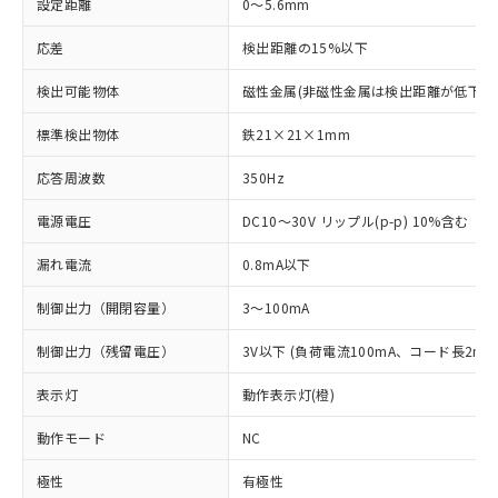
設定距離
0～5.6mm
応差
検出距離の15%以下
検出可能物体
磁性金属(非磁性金属は検出距離が低下し
標準検出物体
鉄21×21×1mm
応答周波数
350Hz
電源電圧
DC10～30V リップル(p-p) 10%含む
漏れ電流
0.8mA以下
制御出力（開閉容量）
3～100mA
制御出力（残留電圧）
3V以下 (負荷電流100mA、コード長2m時
表示灯
動作表示灯(橙)
動作モード
NC
極性
有極性