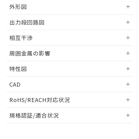
とができます。
合意する
キャンセル
引・商談に必要な範囲で利用すること
外形図
をご了承ください。
EU RoHS指令（10物質）の非含有証明書
情報更新：2025/09/04
※当社の共同利用者とは、
"個人情報
出力段回路図
51物質の非含有証明書（当社基準）
の共同利用に関して"
の「1.共同利
※本証明書は発行日時点で非含有を証明す
用者の範囲」に記載されている法人を
外形図
情報更新：2025/09/04
るもので、過去に遡って非含有を証明する
相互干渉
指します。
ものではありません。
出力段回路図
また、RoHS指令のフタル酸エステル類４
情報更新：2025/09/04
周囲金属の影響
物質の対応では、対応完了までの期間は出
荷製品に未対応品が混在することから備考
相互干渉
情報更新：2025/09/04
特性図
欄に対応日を記載しておりました。
既に当社にて対応品への在庫切替を完了
周囲金属の影響
情報更新：2025/09/04
していることから、特段のことがない限
CAD
り、2022年1月12日より割愛しておりま
検出物体の大きさと材質による影響
す。
ログイン/会員登録いただくと、CADデータをダウンロー
RoHS/REACH対応状況
ドすることができます。
情報更新：2026/7/29
A: 40mm以上、B: 30mm以上
規格認証/適合状況
ログイン/会員登録
EU RoHS
注意事項・凡例
UL認証
CSA認証
CEマーキング
L: 0mm以上、φd: 20mm以上、D: 4mm以上、m: 18mm以
上、n: 20mm以上