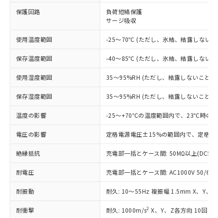
※1 対応状況
保護回路
負荷短絡保護
サージ吸収
対応済み：EU RoHS指令（10物質）の
使用温度範囲
-25～70℃ (ただし、氷結、結露しないこ
非含有に対応した製品が提供可能な商品で
す。
保存温度範囲
-40～85℃ (ただし、氷結、結露しないこ
対応予定：EU RoHS指令（10物質）の非含
ご利用条件
有に対応した製品に切り替える予定のある
使用湿度範囲
35～95%RH (ただし、結露しないこと)
商品です。
対応予定なし：EU RoHS指令（10物質）の
保存湿度範囲
35～95%RH (ただし、結露しないこと)
以下の条件をお読みいただき、同意のうえ
非含有に非対応の商品で、対応品を出す予
ご利用ください。
定はありません。
温度の影響
-25～+70℃の温度範囲内で、23℃時の
調査・確認中：EU RoHS指令（10物質）の
本サービスは、当社制御機器事業取扱
※1 中国RoHS○×表
非含有の対応状況を調査中または確認中の
電圧の影響
定格電源電圧±15%の範囲内で、定格電
商品の当社在庫状況および標準価格
商品です。
(税抜)を提供させていただくもので
「○」：最大均質材料含有率が中国RoHSの
非該当品：ライセンス料など無形物で、有
絶縁抵抗
充電部一括とケース間: 50MΩ以上(DC50
す。
基準値以下であることを示します。
害物質有無と関係のない商品です。
当社制御機器事業取扱商品の中には、
「×」：最大均質材料含有率が中国RoHSの
耐電圧
充電部一括とケース間: AC1000V 50/60Hz
仕入先様の事情により、非含有部品として
本サービスの対象外となる商品もある
基準値を超えていることを示します。
いたものが、含有品と判明した場合などや
当社は、これら貴社製品のうち、外国
ことをご了承ください。
耐振動
耐久: 10～55Hz 複振幅 1.5mm X、Y、
「－」：未確認です。当社販売部門へお問
むを得ず変更することがあります。
為替および外国貿易法に定める商品
在庫状況および標準価格照会結果は、
い合わせください。
（以下｢規制貨物等」という）を輸出
記載している更新日時点での社内デー
2
耐衝撃
耐久: 1000m/s
X、Y、Z各方向 10回
*EU RoHS指令（10物質）：
または国外への提供する場合は、日本