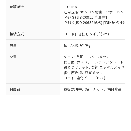
記
タに基づき作成されるものであり、閲
説明
鉛(Pb) 1000ppm以下、 水銀(Hg) 1000ppm以下、 カド
*中国RoHS10物質の基準値 (GB/T26572)：
国政府の輸出許可(または役務取引許
保護構造
号
覧された時点での実際の在庫および標
IEC: IP67
ミウム(Cd) 100ppm以下、
Pb(鉛) :1000ppm、 Hg(水銀) : 1000ppm、 Cd(カドミウ
可)を取得するなどの必要な手続きを
六価クロム(Cr(Ⅵ)) 1000ppm以下、ポリ臭化ビフェニル
社内規格: オムロン耐油コンポーネント評
ム) : 100ppm、
準価格とは異なる場合があることをご
類(PBB) 1000ppm以下、ポリ臭化ジフェニルエーテル類
Cr(Ⅵ)(六価クロム) : 1000ppm、 PBBs(ポリ臭化ビフェ
とります。
IP67G (JIS C0920 附属書1)
了承ください。
(PBDE) 1000ppm以下、フタル酸ビス(2-エチルヘキシ
○
一定数以上の在庫あり
ニル類) : 1000ppm、 PBDEs(ポリ臭化ジフェニルエーテ
IP69K (ISO 20653規格(旧DIN規格 40050 
当社は規制貨物を破棄する場合は、完
ル) (DEHP)(別名：DOP) 1000ppm以下、フタル酸ブチ
正式な納期状況および標準価格はお客
ル類) : 1000ppm、
ルベンジル（BBP） 1000ppm以下、フタル酸ジブチル
全に破砕するなど、違法に輸出されな
DBP(フタル酸ジブチル) : 1000ppm、 DIBP(フタル酸ジ
様のお取引先、またはお客様担当のオ
（DBP） 1000ppm以下、フタル酸ジイソブチル
接続方式
コード引き出しタイプ (2m)
イソブチル) : 1000ppm、 BBP(フタル酸ブチルベンジ
△
一定数には満たないが在庫あり
いよう必要な手段を講じます。
ムロン制御機器販売店・当社販売員に
(DIBP) 1000ppm以下
ル) : 1000ppm、
当社は貴社製品を、核兵器、ミサイ
但し、RoHS指令で産業用監視および制御機器に対する
DEHP(フタル酸ビス(2-エチルヘキシル)) : 1000ppm
ご相談ください。
質量
梱包状態: 約70g
適用除外項目は除く。
ル、化学兵器、生物兵器またはその他
－
在庫なし(最新の在庫状況につ
オムロン制御機器販売店や当社販売拠
フタル酸エステル類の４物質については閾値を超える意
武器並びにこれらの製造装置等に一切
いては、お客様のお取引先、ま
図的な使用がないことを確認しています。
点は「
販売ネットワーク
」をご確認
材質
ケース: 黄銅 ニッケルメッキ
※2 環境保護使用期限
使用いたしません。
たはお客様担当のオムロン制御
ください。
検出面: ポリブチレンテレフタレート (PB
当社は、貴社製品を第三者に販売する
機器販売店・当社販売員にご確
締めつけナット: 黄銅 ニッケルメッキ
在庫状況および標準価格結果を当社の
※2 対応予定月
「ｅ」：有害物質（10物質）のすべてが基
場合は、上記1、2および3の内容を当
歯付座金: 鉄 亜鉛メッキ
認ください)
事前の承諾なく第三者に漏洩または開
準値以下であることを示します。
コード: 塩化ビニル (PVC)
該第三者に通知します。また当社は、
示しないようお願いします。
部品在庫の切り替え状況などにより、予定
「10」：通常の使用状況下において有害物
販売先および販売に係わる関係者が違
マイパーツ機能（部品リスト作成サー
空
受注生産機種、また在庫状況の
付属品
取扱説明書、締付ナット、歯付座金
月が前後することがあります。
質が外部に漏えいし、環境に深刻な影響を
法に輸出するおそれがある場合は、取
ビス）をご利用いただくには、I-Web
白
情報を公開していない機種
及ぼさない年数を意味します。
り引きをいたしません。
メンバーズにご登録されている必要が
「－」：未確認です。当社販売部門へお問
あります。
い合わせください。
お客様が当ウェブサイト上で当社にご
※3 非含有証明書ダウンロード
登録された部品リストについて、当社
および当社の共同利用者が、当社の製
下記の非含有証明書をダウンロードするこ
品・サービスに関するお客様との取