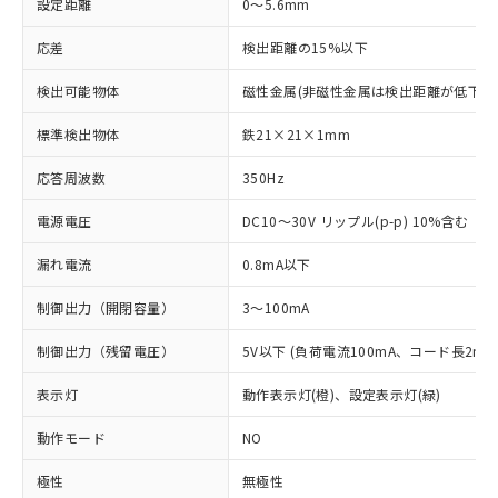
設定距離
0～5.6mm
応差
検出距離の15%以下
検出可能物体
磁性金属(非磁性金属は検出距離が低下し
標準検出物体
鉄21×21×1mm
応答周波数
350Hz
電源電圧
DC10～30V リップル(p-p) 10%含む
漏れ電流
0.8mA以下
制御出力（開閉容量）
3～100mA
制御出力（残留電圧）
5V以下 (負荷電流100mA、コード長2m時
表示灯
動作表示灯(橙)、設定表示灯(緑)
動作モード
NO
極性
無極性