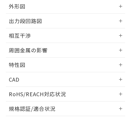
とができます。
合意する
キャンセル
引・商談に必要な範囲で利用すること
外形図
をご了承ください。
EU RoHS指令（10物質）の非含有証明書
情報更新：2025/09/04
※当社の共同利用者とは、
"個人情報
出力段回路図
51物質の非含有証明書（当社基準）
の共同利用に関して"
の「1.共同利
※本証明書は発行日時点で非含有を証明す
用者の範囲」に記載されている法人を
外形図
情報更新：2025/09/04
るもので、過去に遡って非含有を証明する
相互干渉
指します。
ものではありません。
出力段回路図
また、RoHS指令のフタル酸エステル類４
情報更新：2025/09/04
周囲金属の影響
物質の対応では、対応完了までの期間は出
荷製品に未対応品が混在することから備考
相互干渉
情報更新：2025/09/04
特性図
欄に対応日を記載しておりました。
既に当社にて対応品への在庫切替を完了
周囲金属の影響
情報更新：2025/09/04
していることから、特段のことがない限
CAD
り、2022年1月12日より割愛しておりま
検出物体の大きさと材質による影響
す。
ログイン/会員登録いただくと、CADデータをダウンロー
RoHS/REACH対応状況
ドすることができます。
情報更新：2026/7/29
A: 40mm以上、B: 30mm以上
規格認証/適合状況
ログイン/会員登録
EU RoHS
注意事項・凡例
UL認証
CSA認証
CEマーキング
L: 0mm以上、φd: 20mm以上、D: 4mm以上、m: 18mm以
上、n: 20mm以上