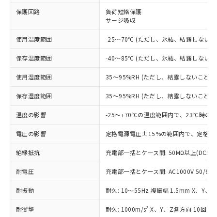
※1 対応状況
保護回路
負荷短絡保護
サージ吸収
対応済み：EU RoHS指令（10物質）の
使用温度範囲
-25～70℃ (ただし、氷結、結露しないこ
非含有に対応した製品が提供可能な商品で
す。
保存温度範囲
-40～85℃ (ただし、氷結、結露しないこ
対応予定：EU RoHS指令（10物質）の非含
ご利用条件
有に対応した製品に切り替える予定のある
使用湿度範囲
35～95%RH (ただし、結露しないこと)
商品です。
対応予定なし：EU RoHS指令（10物質）の
保存湿度範囲
35～95%RH (ただし、結露しないこと)
以下の条件をお読みいただき、同意のうえ
非含有に非対応の商品で、対応品を出す予
ご利用ください。
定はありません。
温度の影響
-25～+70℃の温度範囲内で、23℃時の
調査・確認中：EU RoHS指令（10物質）の
本サービスは、当社制御機器事業取扱
※1 中国RoHS○×表
非含有の対応状況を調査中または確認中の
電圧の影響
定格電源電圧±15%の範囲内で、定格電
商品の当社在庫状況および標準価格
商品です。
(税抜)を提供させていただくもので
「○」：最大均質材料含有率が中国RoHSの
非該当品：ライセンス料など無形物で、有
絶縁抵抗
充電部一括とケース間: 50MΩ以上(DC50
す。
基準値以下であることを示します。
害物質有無と関係のない商品です。
当社制御機器事業取扱商品の中には、
「×」：最大均質材料含有率が中国RoHSの
耐電圧
充電部一括とケース間: AC1000V 50/60Hz
仕入先様の事情により、非含有部品として
本サービスの対象外となる商品もある
基準値を超えていることを示します。
いたものが、含有品と判明した場合などや
当社は、これら貴社製品のうち、外国
ことをご了承ください。
耐振動
耐久: 10～55Hz 複振幅 1.5mm X、Y、
「－」：未確認です。当社販売部門へお問
むを得ず変更することがあります。
為替および外国貿易法に定める商品
在庫状況および標準価格照会結果は、
い合わせください。
（以下｢規制貨物等」という）を輸出
記載している更新日時点での社内デー
2
耐衝撃
耐久: 1000m/s
X、Y、Z各方向 10回
*EU RoHS指令（10物質）：
または国外への提供する場合は、日本