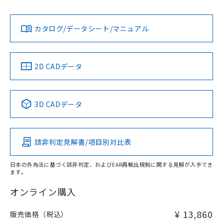
Yes
Yes
Yes
金属埋め込み
対応状況
対応予定月
※1
※2
ダウンロードデータをご利用いただく前に、以下を必ずお読
タイムチャート
みください。
カタログ/データシート/マニュアル
対応済み
ソフトウェアの使用条件
LR型式承認
DNV型式承認
BV型式承認
KR型式承
（イギリス
（ノルウェー
（フランス
（韓国
船舶規格）
船舶規格）
船舶規格）
船舶規格
中国 RoHS
注意事項・凡例
2D CADデータ
No
No
No
No
l: 4mm以上、φd: 20mm以上、D: 4mm以上、m: 18mm以
上、n: 20mm以上
中国 RoHS表
※1 ※2
3D CADデータ
検出領域
この製品の規格認証/適合状況ページへ
Pb
Hg
Cd
Cr(VI)
その他の認証はこちらのページからご検索ください
該非判定見解書/項目別対比表
X
O
O
O
日本の外為法に基づく該非判定、およびEAR再輸出規制に関する見解が入手でき
ます。
"対応済み"や非含有の記載がされた商品であっても、流通
在庫等で未対応品が混在する可能性があります。
オンライン購入
非含有品が必要な際は、弊社営業部門もしくは販売店へお
問い合わせください。
¥ 13,860
販売価格（税込）