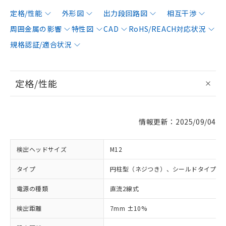
定格/性能
外形図
出力段回路図
相互干渉
周囲金属の影響
特性図
CAD
RoHS/REACH対応状況
規格認証/適合状況
定格/性能
情報更新：2025/09/04
検出ヘッドサイズ
M12
タイプ
円柱型（ネジつき）、シールドタイプ
電源の種類
直流2線式
検出距離
7mm ±10%