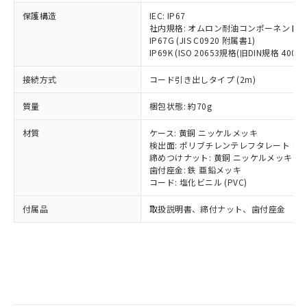
記
タに基づき作成されるものであり、閲
説明
鉛(Pb) 1000ppm以下、 水銀(Hg) 1000ppm以下、 カド
*中国RoHS10物質の基準値 (GB/T26572)：
国政府の輸出許可(または役務取引許
保護構造
号
覧された時点での実際の在庫および標
IEC: IP67
ミウム(Cd) 100ppm以下、
Pb(鉛) :1000ppm、 Hg(水銀) : 1000ppm、 Cd(カドミウ
可)を取得するなどの必要な手続きを
六価クロム(Cr(Ⅵ)) 1000ppm以下、ポリ臭化ビフェニル
社内規格: オムロン耐油コンポーネント評
ム) : 100ppm、
準価格とは異なる場合があることをご
類(PBB) 1000ppm以下、ポリ臭化ジフェニルエーテル類
Cr(Ⅵ)(六価クロム) : 1000ppm、 PBBs(ポリ臭化ビフェ
とります。
IP67G (JIS C0920 附属書1)
了承ください。
(PBDE) 1000ppm以下、フタル酸ビス(2-エチルヘキシ
○
一定数以上の在庫あり
ニル類) : 1000ppm、 PBDEs(ポリ臭化ジフェニルエーテ
IP69K (ISO 20653規格(旧DIN規格 40050 
当社は規制貨物を破棄する場合は、完
ル) (DEHP)(別名：DOP) 1000ppm以下、フタル酸ブチ
正式な納期状況および標準価格はお客
ル類) : 1000ppm、
ルベンジル（BBP） 1000ppm以下、フタル酸ジブチル
全に破砕するなど、違法に輸出されな
DBP(フタル酸ジブチル) : 1000ppm、 DIBP(フタル酸ジ
様のお取引先、またはお客様担当のオ
（DBP） 1000ppm以下、フタル酸ジイソブチル
接続方式
コード引き出しタイプ (2m)
イソブチル) : 1000ppm、 BBP(フタル酸ブチルベンジ
△
一定数には満たないが在庫あり
いよう必要な手段を講じます。
ムロン制御機器販売店・当社販売員に
(DIBP) 1000ppm以下
ル) : 1000ppm、
当社は貴社製品を、核兵器、ミサイ
但し、RoHS指令で産業用監視および制御機器に対する
DEHP(フタル酸ビス(2-エチルヘキシル)) : 1000ppm
ご相談ください。
質量
梱包状態: 約70g
適用除外項目は除く。
ル、化学兵器、生物兵器またはその他
－
在庫なし(最新の在庫状況につ
オムロン制御機器販売店や当社販売拠
フタル酸エステル類の４物質については閾値を超える意
武器並びにこれらの製造装置等に一切
いては、お客様のお取引先、ま
図的な使用がないことを確認しています。
点は「
販売ネットワーク
」をご確認
材質
ケース: 黄銅 ニッケルメッキ
※2 環境保護使用期限
使用いたしません。
たはお客様担当のオムロン制御
ください。
検出面: ポリブチレンテレフタレート (PB
当社は、貴社製品を第三者に販売する
機器販売店・当社販売員にご確
締めつけナット: 黄銅 ニッケルメッキ
在庫状況および標準価格結果を当社の
※2 対応予定月
「ｅ」：有害物質（10物質）のすべてが基
場合は、上記1、2および3の内容を当
歯付座金: 鉄 亜鉛メッキ
認ください)
事前の承諾なく第三者に漏洩または開
準値以下であることを示します。
コード: 塩化ビニル (PVC)
該第三者に通知します。また当社は、
示しないようお願いします。
部品在庫の切り替え状況などにより、予定
「10」：通常の使用状況下において有害物
販売先および販売に係わる関係者が違
マイパーツ機能（部品リスト作成サー
空
受注生産機種、また在庫状況の
付属品
取扱説明書、締付ナット、歯付座金
月が前後することがあります。
質が外部に漏えいし、環境に深刻な影響を
法に輸出するおそれがある場合は、取
ビス）をご利用いただくには、I-Web
白
情報を公開していない機種
及ぼさない年数を意味します。
り引きをいたしません。
メンバーズにご登録されている必要が
「－」：未確認です。当社販売部門へお問
あります。
い合わせください。
お客様が当ウェブサイト上で当社にご
※3 非含有証明書ダウンロード
登録された部品リストについて、当社
および当社の共同利用者が、当社の製
下記の非含有証明書をダウンロードするこ
品・サービスに関するお客様との取