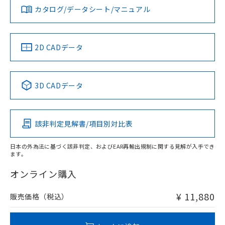
みください。
カタログ/データシート/マニュアル
対応済み
ソフトウェアの使用条件
LR型式承認
DNV型式承認
BV型式承認
KR型式承
（イギリス
（ノルウェー
（フランス
（韓国
船舶規格）
船舶規格）
船舶規格）
船舶規格
中国 RoHS
注意事項・凡例
2D CADデータ
No
No
No
No
l: 13mm以上、φd: 30mm以上、D: 13mm以上、m: 18mm
以上、n: 30mm以上
中国 RoHS表
※1 ※2
3D CADデータ
検出領域
この製品の規格認証/適合状況ページへ
Pb
Hg
Cd
Cr(VI)
その他の認証はこちらのページからご検索ください
該非判定見解書/項目別対比表
X
O
O
O
日本の外為法に基づく該非判定、およびEAR再輸出規制に関する見解が入手でき
ます。
"対応済み"や非含有の記載がされた商品であっても、流通
在庫等で未対応品が混在する可能性があります。
オンライン購入
非含有品が必要な際は、弊社営業部門もしくは販売店へお
問い合わせください。
¥ 11,880
販売価格（税込）
この製品のRoHS/REACH対応状況ページへ