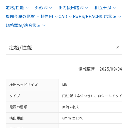
定格/性能
外形図
出力段回路図
相互干渉
周囲金属の影響
特性図
CAD
RoHS/REACH対応状況
規格認証/適合状況
定格/性能
情報更新：2025/09/04
検出ヘッドサイズ
M8
タイプ
円柱型（ネジつき）、非シールドタイプ
電源の種類
直流2線式
検出距離
6mm ±10%