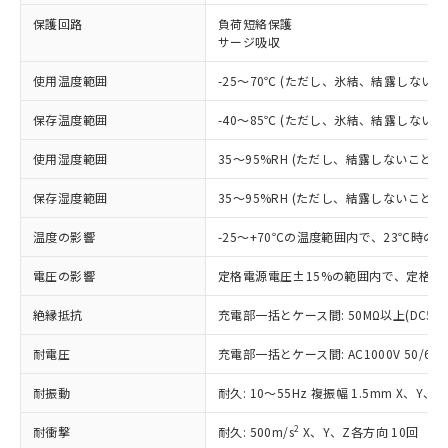
※1 対応状況
保護回路
負荷短絡保護
サージ吸収
対応済み：EU RoHS指令（10物質）の
非含有に対応した製品が提供可能な商品で
使用温度範囲
-25～70℃ (ただし、氷結、結露しないこ
す。
対応予定：EU RoHS指令（10物質）の非含
ご利用条件
保存温度範囲
-40～85℃ (ただし、氷結、結露しないこ
有に対応した製品に切り替える予定のある
商品です。
使用湿度範囲
35～95%RH (ただし、結露しないこと)
対応予定なし：EU RoHS指令（10物質）の
以下の条件をお読みいただき、同意のうえ
非含有に非対応の商品で、対応品を出す予
保存湿度範囲
35～95%RH (ただし、結露しないこと)
ご利用ください。
定はありません。
調査・確認中：EU RoHS指令（10物質）の
温度の影響
-25～+70℃の温度範囲内で、23℃時の
本サービスは、当社制御機器事業取扱
※1 中国RoHS○×表
非含有の対応状況を調査中または確認中の
商品の当社在庫状況および標準価格
商品です。
電圧の影響
定格電源電圧±15%の範囲内で、定格電
(税抜)を提供させていただくもので
「○」：最大均質材料含有率が中国RoHSの
非該当品：ライセンス料など無形物で、有
す。
基準値以下であることを示します。
絶縁抵抗
充電部一括とケース間: 50MΩ以上(DC50
害物質有無と関係のない商品です。
当社制御機器事業取扱商品の中には、
「×」：最大均質材料含有率が中国RoHSの
仕入先様の事情により、非含有部品として
本サービスの対象外となる商品もある
耐電圧
充電部一括とケース間: AC1000V 50/60Hz
基準値を超えていることを示します。
いたものが、含有品と判明した場合などや
当社は、これら貴社製品のうち、外国
ことをご了承ください。
「－」：未確認です。当社販売部門へお問
むを得ず変更することがあります。
為替および外国貿易法に定める商品
在庫状況および標準価格照会結果は、
耐振動
耐久: 10～55Hz 複振幅 1.5mm X、Y、
い合わせください。
（以下｢規制貨物等」という）を輸出
記載している更新日時点での社内デー
*EU RoHS指令（10物質）：
または国外への提供する場合は、日本
記
タに基づき作成されるものであり、閲
説明
2
耐衝撃
耐久: 500m/s
X、Y、Z各方向 10回
鉛(Pb) 1000ppm以下、 水銀(Hg) 1000ppm以下、 カド
*中国RoHS10物質の基準値 (GB/T26572)：
国政府の輸出許可(または役務取引許