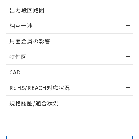
情報更新：2025/09/04
をご了承ください。
出力段回路図
EU RoHS指令（10物質）の非含有証明書
※当社の共同利用者とは、
"個人情報
51物質の非含有証明書（当社基準）
の共同利用に関して"
の「1.共同利
外形図
情報更新：2025/09/04
※本証明書は発行日時点で非含有を証明す
相互干渉
用者の範囲」に記載されている法人を
るもので、過去に遡って非含有を証明する
指します。
出力段回路図
ものではありません。
情報更新：2025/09/04
周囲金属の影響
また、RoHS指令のフタル酸エステル類４
物質の対応では、対応完了までの期間は出
相互干渉
情報更新：2025/09/04
荷製品に未対応品が混在することから備考
特性図
欄に対応日を記載しておりました。
周囲金属の影響
情報更新：2025/09/04
既に当社にて対応品への在庫切替を完了
CAD
していることから、特段のことがない限
り、2022年1月12日より割愛しておりま
検出物体の大きさと材質による影響
ログイン/会員登録いただくと、CADデータをダウンロー
RoHS/REACH対応状況
す。
ドすることができます。
情報更新：2026/7/29
A: 80mm以上、B: 60mm以上
規格認証/適合状況
ログイン/会員登録
EU RoHS
注意事項・凡例
UL認証
CSA認証
CEマーキング
L: 10mm以上、φd: 30mm以上、D: 13mm以上、m: 18mm
以上、n: 30mm以上
Yes
Yes
Yes
金属埋め込み
対応状況
対応予定月
※1
※2
タイムチャート
ダウンロードデータをご利用いただく前に、以下を必ずお読