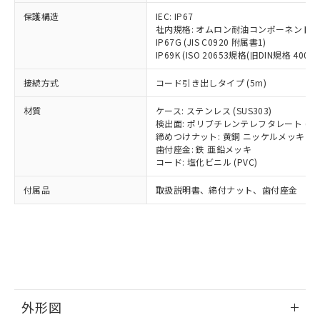
号
覧された時点での実際の在庫および標
ミウム(Cd) 100ppm以下、
Pb(鉛) :1000ppm、 Hg(水銀) : 1000ppm、 Cd(カドミウ
可)を取得するなどの必要な手続きを
六価クロム(Cr(Ⅵ)) 1000ppm以下、ポリ臭化ビフェニル
ム) : 100ppm、
保護構造
IEC: IP67
準価格とは異なる場合があることをご
類(PBB) 1000ppm以下、ポリ臭化ジフェニルエーテル類
Cr(Ⅵ)(六価クロム) : 1000ppm、 PBBs(ポリ臭化ビフェ
とります。
社内規格: オムロン耐油コンポーネント評
了承ください。
(PBDE) 1000ppm以下、フタル酸ビス(2-エチルヘキシ
○
一定数以上の在庫あり
ニル類) : 1000ppm、 PBDEs(ポリ臭化ジフェニルエーテ
IP67G (JIS C0920 附属書1)
当社は規制貨物を破棄する場合は、完
ル) (DEHP)(別名：DOP) 1000ppm以下、フタル酸ブチ
正式な納期状況および標準価格はお客
ル類) : 1000ppm、
IP69K (ISO 20653規格(旧DIN規格 40050 
ルベンジル（BBP） 1000ppm以下、フタル酸ジブチル
全に破砕するなど、違法に輸出されな
DBP(フタル酸ジブチル) : 1000ppm、 DIBP(フタル酸ジ
様のお取引先、またはお客様担当のオ
（DBP） 1000ppm以下、フタル酸ジイソブチル
イソブチル) : 1000ppm、 BBP(フタル酸ブチルベンジ
△
一定数には満たないが在庫あり
いよう必要な手段を講じます。
ムロン制御機器販売店・当社販売員に
(DIBP) 1000ppm以下
ル) : 1000ppm、
接続方式
コード引き出しタイプ (5m)
当社は貴社製品を、核兵器、ミサイ
但し、RoHS指令で産業用監視および制御機器に対する
DEHP(フタル酸ビス(2-エチルヘキシル)) : 1000ppm
ご相談ください。
適用除外項目は除く。
ル、化学兵器、生物兵器またはその他
－
在庫なし(最新の在庫状況につ
オムロン制御機器販売店や当社販売拠
フタル酸エステル類の４物質については閾値を超える意
材質
ケース: ステンレス (SUS303)
武器並びにこれらの製造装置等に一切
いては、お客様のお取引先、ま
図的な使用がないことを確認しています。
点は「
販売ネットワーク
」をご確認
検出面: ポリブチレンテレフタレート (PB
※2 環境保護使用期限
使用いたしません。
たはお客様担当のオムロン制御
締めつけナット: 黄銅 ニッケルメッキ
ください。
当社は、貴社製品を第三者に販売する
歯付座金: 鉄 亜鉛メッキ
機器販売店・当社販売員にご確
在庫状況および標準価格結果を当社の
※2 対応予定月
「ｅ」：有害物質（10物質）のすべてが基
コード: 塩化ビニル (PVC)
場合は、上記1、2および3の内容を当
認ください)
事前の承諾なく第三者に漏洩または開
準値以下であることを示します。
該第三者に通知します。また当社は、
示しないようお願いします。
付属品
取扱説明書、締付ナット、歯付座金
部品在庫の切り替え状況などにより、予定
「10」：通常の使用状況下において有害物
販売先および販売に係わる関係者が違
マイパーツ機能（部品リスト作成サー
空
受注生産機種、また在庫状況の
月が前後することがあります。
質が外部に漏えいし、環境に深刻な影響を
法に輸出するおそれがある場合は、取
ビス）をご利用いただくには、I-Web
白
情報を公開していない機種
及ぼさない年数を意味します。
り引きをいたしません。
メンバーズにご登録されている必要が
「－」：未確認です。当社販売部門へお問
あります。
い合わせください。
お客様が当ウェブサイト上で当社にご
※3 非含有証明書ダウンロード
登録された部品リストについて、当社
および当社の共同利用者が、当社の製
下記の非含有証明書をダウンロードするこ
品・サービスに関するお客様との取
外形図
とができます。
合意する
キャンセル
引・商談に必要な範囲で利用すること