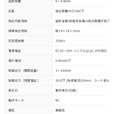
設定距離
0～4.8mm
応差
検出距離の15%以下
検出可能物体
磁性金属(非磁性金属は検出距離が低下し
標準検出物体
鉄18×18×1mm
応答周波数
250Hz
電源電圧
DC10～30V リップル(p-p) 10%含む
漏れ電流
0.8mA以下
制御出力（開閉容量）
3～100mA
制御出力（残留電圧）
5V以下 (負荷電流100mA、コード長2m時
表示灯
動作表示灯(橙)
動作モード
NC
極性
無極性