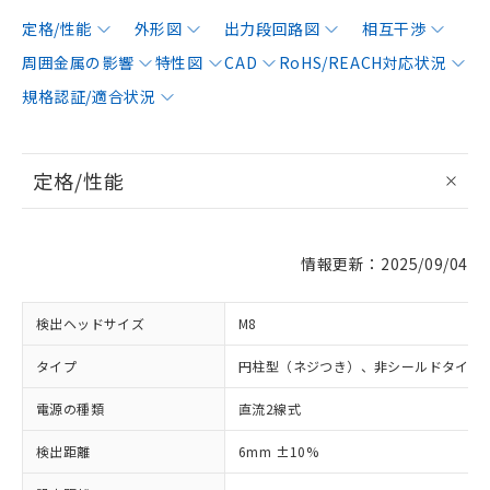
定格/性能
外形図
出力段回路図
相互干渉
周囲金属の影響
特性図
CAD
RoHS/REACH対応状況
規格認証/適合状況
定格/性能
情報更新：2025/09/04
検出ヘッドサイズ
M8
タイプ
円柱型（ネジつき）、非シールドタイプ
電源の種類
直流2線式
検出距離
6mm ±10%