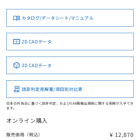
Yes
Yes
Yes
金属埋め込み
対応状況
対応予定月
※1
※2
タイムチャート
ダウンロードデータをご利用いただく前に、以下を必ずお読
みください。
カタログ/データシート/マニュアル
対応済み
ソフトウェアの使用条件
LR型式承認
DNV型式承認
BV型式承認
KR型式承
（イギリス
（ノルウェー
（フランス
（韓国
船舶規格）
船舶規格）
船舶規格）
船舶規格
中国 RoHS
注意事項・凡例
2D CADデータ
No
No
No
No
l: 13mm以上、φd: 30mm以上、D: 13mm以上、m: 18mm
以上、n: 30mm以上
中国 RoHS表
※1 ※2
3D CADデータ
検出領域
この製品の規格認証/適合状況ページへ
Pb
Hg
Cd
Cr(VI)
その他の認証はこちらのページからご検索ください
該非判定見解書/項目別対比表
X
O
O
O
日本の外為法に基づく該非判定、およびEAR再輸出規制に関する見解が入手でき
ます。
"対応済み"や非含有の記載がされた商品であっても、流通
在庫等で未対応品が混在する可能性があります。
オンライン購入
非含有品が必要な際は、弊社営業部門もしくは販売店へお
問い合わせください。
¥ 12,870
販売価格（税込）