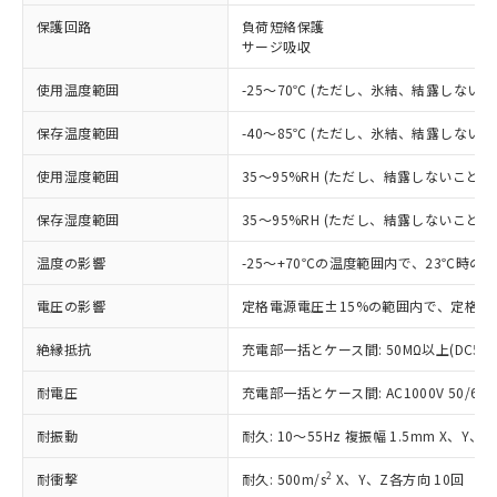
※1 対応状況
保護回路
負荷短絡保護
サージ吸収
対応済み：EU RoHS指令（10物質）の
使用温度範囲
-25～70℃ (ただし、氷結、結露しないこ
非含有に対応した製品が提供可能な商品で
す。
保存温度範囲
-40～85℃ (ただし、氷結、結露しないこ
対応予定：EU RoHS指令（10物質）の非含
ご利用条件
有に対応した製品に切り替える予定のある
使用湿度範囲
35～95%RH (ただし、結露しないこと)
商品です。
対応予定なし：EU RoHS指令（10物質）の
保存湿度範囲
35～95%RH (ただし、結露しないこと)
以下の条件をお読みいただき、同意のうえ
非含有に非対応の商品で、対応品を出す予
ご利用ください。
定はありません。
温度の影響
-25～+70℃の温度範囲内で、23℃時の
調査・確認中：EU RoHS指令（10物質）の
本サービスは、当社制御機器事業取扱
※1 中国RoHS○×表
非含有の対応状況を調査中または確認中の
電圧の影響
定格電源電圧±15%の範囲内で、定格電
商品の当社在庫状況および標準価格
商品です。
(税抜)を提供させていただくもので
「○」：最大均質材料含有率が中国RoHSの
非該当品：ライセンス料など無形物で、有
絶縁抵抗
充電部一括とケース間: 50MΩ以上(DC50
す。
基準値以下であることを示します。
害物質有無と関係のない商品です。
当社制御機器事業取扱商品の中には、
「×」：最大均質材料含有率が中国RoHSの
耐電圧
充電部一括とケース間: AC1000V 50/60Hz
仕入先様の事情により、非含有部品として
本サービスの対象外となる商品もある
基準値を超えていることを示します。
いたものが、含有品と判明した場合などや
当社は、これら貴社製品のうち、外国
ことをご了承ください。
耐振動
耐久: 10～55Hz 複振幅 1.5mm X、Y、
「－」：未確認です。当社販売部門へお問
むを得ず変更することがあります。
為替および外国貿易法に定める商品
在庫状況および標準価格照会結果は、
い合わせください。
（以下｢規制貨物等」という）を輸出
記載している更新日時点での社内デー
2
耐衝撃
耐久: 500m/s
X、Y、Z各方向 10回
*EU RoHS指令（10物質）：
または国外への提供する場合は、日本