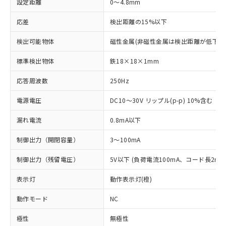
設定距離
0～4.8mm
応差
検出距離の15%以下
検出可能物体
磁性金属(非磁性金属は検出距離が低下し
標準検出物体
鉄18×18×1mm
応答周波数
250Hz
電源電圧
DC10～30V リップル(p-p) 10%含む
漏れ電流
0.8mA以下
制御出力（開閉容量）
3～100mA
制御出力（残留電圧）
5V以下 (負荷電流100mA、コード長2m時
表示灯
動作表示灯(橙)
動作モード
NC
極性
無極性