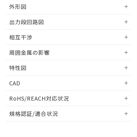
とができます。
合意する
キャンセル
引・商談に必要な範囲で利用すること
外形図
をご了承ください。
EU RoHS指令（10物質）の非含有証明書
情報更新：2025/09/04
※当社の共同利用者とは、
"個人情報
出力段回路図
51物質の非含有証明書（当社基準）
の共同利用に関して"
の「1.共同利
※本証明書は発行日時点で非含有を証明す
用者の範囲」に記載されている法人を
外形図
情報更新：2025/09/04
るもので、過去に遡って非含有を証明する
相互干渉
指します。
ものではありません。
出力段回路図
また、RoHS指令のフタル酸エステル類４
情報更新：2025/09/04
周囲金属の影響
物質の対応では、対応完了までの期間は出
荷製品に未対応品が混在することから備考
相互干渉
情報更新：2025/09/04
特性図
欄に対応日を記載しておりました。
既に当社にて対応品への在庫切替を完了
周囲金属の影響
情報更新：2025/09/04
していることから、特段のことがない限
CAD
り、2022年1月12日より割愛しておりま
検出物体の大きさと材質による影響
す。
ログイン/会員登録いただくと、CADデータをダウンロー
RoHS/REACH対応状況
ドすることができます。
情報更新：2026/7/29
A: 80mm以上、B: 60mm以上
規格認証/適合状況
ログイン/会員登録
EU RoHS
注意事項・凡例
UL認証
CSA認証
CEマーキング
L: 10mm以上、φd: 30mm以上、D: 13mm以上、m: 18mm
以上、n: 30mm以上