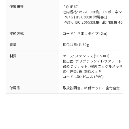
記
タに基づき作成されるものであり、閲
説明
鉛(Pb) 1000ppm以下、 水銀(Hg) 1000ppm以下、 カド
*中国RoHS10物質の基準値 (GB/T26572)：
国政府の輸出許可(または役務取引許
保護構造
号
覧された時点での実際の在庫および標
IEC: IP67
ミウム(Cd) 100ppm以下、
Pb(鉛) :1000ppm、 Hg(水銀) : 1000ppm、 Cd(カドミウ
可)を取得するなどの必要な手続きを
六価クロム(Cr(Ⅵ)) 1000ppm以下、ポリ臭化ビフェニル
社内規格: オムロン耐油コンポーネント評
ム) : 100ppm、
準価格とは異なる場合があることをご
類(PBB) 1000ppm以下、ポリ臭化ジフェニルエーテル類
Cr(Ⅵ)(六価クロム) : 1000ppm、 PBBs(ポリ臭化ビフェ
とります。
IP67G (JIS C0920 附属書1)
了承ください。
(PBDE) 1000ppm以下、フタル酸ビス(2-エチルヘキシ
○
一定数以上の在庫あり
ニル類) : 1000ppm、 PBDEs(ポリ臭化ジフェニルエーテ
IP69K (ISO 20653規格(旧DIN規格 40050 
当社は規制貨物を破棄する場合は、完
ル) (DEHP)(別名：DOP) 1000ppm以下、フタル酸ブチ
正式な納期状況および標準価格はお客
ル類) : 1000ppm、
ルベンジル（BBP） 1000ppm以下、フタル酸ジブチル
全に破砕するなど、違法に輸出されな
DBP(フタル酸ジブチル) : 1000ppm、 DIBP(フタル酸ジ
様のお取引先、またはお客様担当のオ
（DBP） 1000ppm以下、フタル酸ジイソブチル
接続方式
コード引き出しタイプ (2m)
イソブチル) : 1000ppm、 BBP(フタル酸ブチルベンジ
△
一定数には満たないが在庫あり
いよう必要な手段を講じます。
ムロン制御機器販売店・当社販売員に
(DIBP) 1000ppm以下
ル) : 1000ppm、
当社は貴社製品を、核兵器、ミサイ
但し、RoHS指令で産業用監視および制御機器に対する
DEHP(フタル酸ビス(2-エチルヘキシル)) : 1000ppm
ご相談ください。
質量
梱包状態: 約60g
適用除外項目は除く。
ル、化学兵器、生物兵器またはその他
－
在庫なし(最新の在庫状況につ
オムロン制御機器販売店や当社販売拠
フタル酸エステル類の４物質については閾値を超える意
武器並びにこれらの製造装置等に一切
いては、お客様のお取引先、ま
図的な使用がないことを確認しています。
点は「
販売ネットワーク
」をご確認
材質
ケース: ステンレス (SUS303)
※2 環境保護使用期限
使用いたしません。
たはお客様担当のオムロン制御
ください。
検出面: ポリブチレンテレフタレート (PB
当社は、貴社製品を第三者に販売する
機器販売店・当社販売員にご確
締めつけナット: 黄銅 ニッケルメッキ
在庫状況および標準価格結果を当社の
※2 対応予定月
「ｅ」：有害物質（10物質）のすべてが基
場合は、上記1、2および3の内容を当
歯付座金: 鉄 亜鉛メッキ
認ください)
事前の承諾なく第三者に漏洩または開
準値以下であることを示します。
コード: 塩化ビニル (PVC)
該第三者に通知します。また当社は、
示しないようお願いします。
部品在庫の切り替え状況などにより、予定
「10」：通常の使用状況下において有害物
販売先および販売に係わる関係者が違
マイパーツ機能（部品リスト作成サー
空
受注生産機種、また在庫状況の
付属品
取扱説明書、締付ナット、歯付座金
月が前後することがあります。
質が外部に漏えいし、環境に深刻な影響を
法に輸出するおそれがある場合は、取
ビス）をご利用いただくには、I-Web
白
情報を公開していない機種
及ぼさない年数を意味します。
り引きをいたしません。
メンバーズにご登録されている必要が
「－」：未確認です。当社販売部門へお問
あります。
い合わせください。
お客様が当ウェブサイト上で当社にご
※3 非含有証明書ダウンロード
登録された部品リストについて、当社
および当社の共同利用者が、当社の製
下記の非含有証明書をダウンロードするこ
品・サービスに関するお客様との取