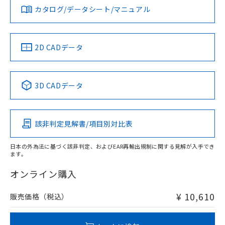
みください。
カタログ/データシート/マニュアル
対応済み
ソフトウェアの使用条件
LR型式承認
DNV型式承認
BV型式承認
KR型式承
（イギリス
（ノルウェー
（フランス
（韓国
船舶規格）
船舶規格）
船舶規格）
船舶規格
中国 RoHS
注意事項・凡例
2D CADデータ
No
No
No
No
l: 13mm以上、φd: 30mm以上、D: 13mm以上、m: 18mm
以上、n: 30mm以上
中国 RoHS表
※1 ※2
検出領域
3D CADデータ
この製品の規格認証/適合状況ページへ
Pb
Hg
Cd
Cr(VI)
その他の認証はこちらのページからご検索ください
該非判定見解書/項目別対比表
X
O
O
O
日本の外為法に基づく該非判定、およびEAR再輸出規制に関する見解が入手でき
ます。
"対応済み"や非含有の記載がされた商品であっても、流通
在庫等で未対応品が混在する可能性があります。
オンライン購入
非含有品が必要な際は、弊社営業部門もしくは販売店へお
問い合わせください。
¥ 10,610
販売価格（税込）
この製品のRoHS/REACH対応状況ページへ