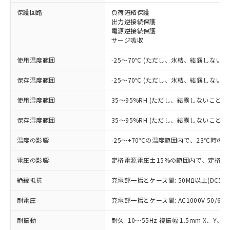
※1 対応状況
保護回路
負荷短絡保護
出力逆接続保護
対応済み：EU RoHS指令（10物質）の
電源逆接続保護
非含有に対応した製品が提供可能な商品で
サージ吸収
す。
対応予定：EU RoHS指令（10物質）の非含
使用温度範囲
-25～70℃ (ただし、氷結、結露しないこ
ご利用条件
有に対応した製品に切り替える予定のある
商品です。
保存温度範囲
-25～70℃ (ただし、氷結、結露しないこ
対応予定なし：EU RoHS指令（10物質）の
以下の条件をお読みいただき、同意のうえ
非含有に非対応の商品で、対応品を出す予
使用湿度範囲
35～95%RH (ただし、結露しないこと)
ご利用ください。
定はありません。
調査・確認中：EU RoHS指令（10物質）の
保存湿度範囲
35～95%RH (ただし、結露しないこと)
本サービスは、当社制御機器事業取扱
※1 中国RoHS○×表
非含有の対応状況を調査中または確認中の
商品の当社在庫状況および標準価格
温度の影響
-25～+70℃の温度範囲内で、23℃時の
商品です。
(税抜)を提供させていただくもので
「○」：最大均質材料含有率が中国RoHSの
非該当品：ライセンス料など無形物で、有
す。
電圧の影響
定格電源電圧±15%の範囲内で、定格電
基準値以下であることを示します。
害物質有無と関係のない商品です。
当社制御機器事業取扱商品の中には、
「×」：最大均質材料含有率が中国RoHSの
仕入先様の事情により、非含有部品として
本サービスの対象外となる商品もある
絶縁抵抗
充電部一括とケース間: 50MΩ以上(DC50
基準値を超えていることを示します。
いたものが、含有品と判明した場合などや
当社は、これら貴社製品のうち、外国
ことをご了承ください。
「－」：未確認です。当社販売部門へお問
むを得ず変更することがあります。
為替および外国貿易法に定める商品
在庫状況および標準価格照会結果は、
耐電圧
充電部一括とケース間: AC1000V 50/60Hz
い合わせください。
（以下｢規制貨物等」という）を輸出
記載している更新日時点での社内デー
*EU RoHS指令（10物質）：
または国外への提供する場合は、日本
耐振動
耐久: 10～55Hz 複振幅 1.5mm X、Y、Z
記
タに基づき作成されるものであり、閲
説明
鉛(Pb) 1000ppm以下、 水銀(Hg) 1000ppm以下、 カド
*中国RoHS10物質の基準値 (GB/T26572)：
国政府の輸出許可(または役務取引許