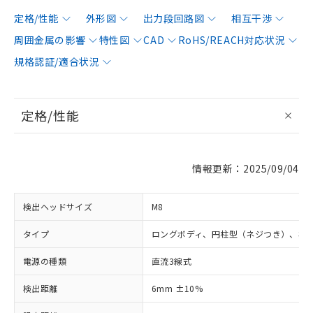
定格/性能
外形図
出力段回路図
相互干渉
周囲金属の影響
特性図
CAD
RoHS/REACH対応状況
規格認証/適合状況
定格/性能
情報更新：2025/09/04
検出ヘッドサイズ
M8
タイプ
ロングボディ、円柱型（ネジつき）、非
電源の種類
直流3線式
検出距離
6mm ±10%