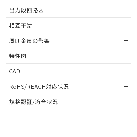
情報更新：2025/09/04
をご了承ください。
出力段回路図
EU RoHS指令（10物質）の非含有証明書
※当社の共同利用者とは、
"個人情報
51物質の非含有証明書（当社基準）
の共同利用に関して"
の「1.共同利
外形図
情報更新：2025/09/04
※本証明書は発行日時点で非含有を証明す
相互干渉
用者の範囲」に記載されている法人を
るもので、過去に遡って非含有を証明する
指します。
出力段回路図
ものではありません。
情報更新：2025/09/04
周囲金属の影響
また、RoHS指令のフタル酸エステル類４
物質の対応では、対応完了までの期間は出
相互干渉
情報更新：2025/09/04
荷製品に未対応品が混在することから備考
特性図
欄に対応日を記載しておりました。
周囲金属の影響
情報更新：2025/09/04
既に当社にて対応品への在庫切替を完了
CAD
していることから、特段のことがない限
り、2022年1月12日より割愛しておりま
検出物体の大きさと材質による影響
ログイン/会員登録いただくと、CADデータをダウンロー
RoHS/REACH対応状況
す。
ドすることができます。
情報更新：2026/7/29
A: 80mm以上、B: 60mm以上
規格認証/適合状況
ログイン/会員登録
EU RoHS
注意事項・凡例
UL認証
CSA認証
CEマーキング
L: 10mm以上、φd: 30mm以上、D: 10mm以上、m: 18mm
以上、n: 30mm以上
No
No
Yes
金属埋め込み
対応状況
対応予定月
※1
※2
ダウンロードデータをご利用いただく前に、以下を必ずお読
タイムチャート