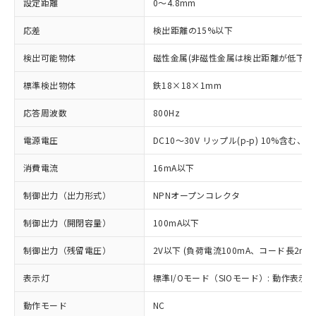
設定距離
0～4.8mm
応差
検出距離の15%以下
検出可能物体
磁性金属(非磁性金属は検出距離が低下し
標準検出物体
鉄18×18×1mm
応答周波数
800Hz
電源電圧
DC10～30V リップル(p-p) 10%含む、Cla
消費電流
16mA以下
制御出力（出力形式）
NPNオープンコレクタ
制御出力（開閉容量）
100mA以下
制御出力（残留電圧）
2V以下 (負荷電流100mA、コード長2m時
表示灯
標準I/Oモード（SIOモード）: 動作表示灯
動作モード
NC