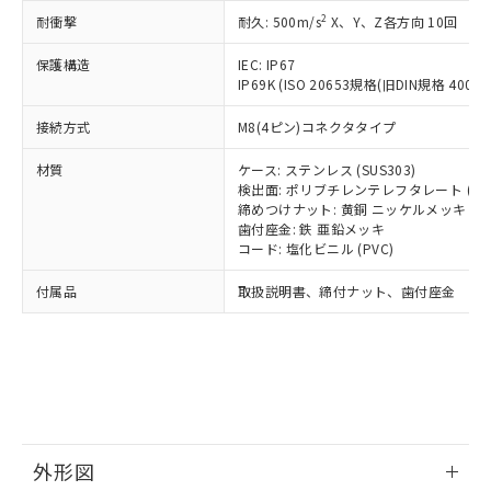
号
覧された時点での実際の在庫および標
ミウム(Cd) 100ppm以下、
Pb(鉛) :1000ppm、 Hg(水銀) : 1000ppm、 Cd(カドミウ
可)を取得するなどの必要な手続きを
2
六価クロム(Cr(Ⅵ)) 1000ppm以下、ポリ臭化ビフェニル
耐衝撃
耐久: 500m/s
X、Y、Z各方向 10回
ム) : 100ppm、
準価格とは異なる場合があることをご
類(PBB) 1000ppm以下、ポリ臭化ジフェニルエーテル類
Cr(Ⅵ)(六価クロム) : 1000ppm、 PBBs(ポリ臭化ビフェ
とります。
了承ください。
(PBDE) 1000ppm以下、フタル酸ビス(2-エチルヘキシ
○
一定数以上の在庫あり
ニル類) : 1000ppm、 PBDEs(ポリ臭化ジフェニルエーテ
保護構造
IEC: IP67
当社は規制貨物を破棄する場合は、完
ル) (DEHP)(別名：DOP) 1000ppm以下、フタル酸ブチ
正式な納期状況および標準価格はお客
ル類) : 1000ppm、
IP69K (ISO 20653規格(旧DIN規格 40050 
ルベンジル（BBP） 1000ppm以下、フタル酸ジブチル
全に破砕するなど、違法に輸出されな
DBP(フタル酸ジブチル) : 1000ppm、 DIBP(フタル酸ジ
様のお取引先、またはお客様担当のオ
（DBP） 1000ppm以下、フタル酸ジイソブチル
イソブチル) : 1000ppm、 BBP(フタル酸ブチルベンジ
△
一定数には満たないが在庫あり
いよう必要な手段を講じます。
ムロン制御機器販売店・当社販売員に
(DIBP) 1000ppm以下
ル) : 1000ppm、
接続方式
M8(4ピン)コネクタタイプ
当社は貴社製品を、核兵器、ミサイ
但し、RoHS指令で産業用監視および制御機器に対する
DEHP(フタル酸ビス(2-エチルヘキシル)) : 1000ppm
ご相談ください。
適用除外項目は除く。
ル、化学兵器、生物兵器またはその他
－
在庫なし(最新の在庫状況につ
オムロン制御機器販売店や当社販売拠
フタル酸エステル類の４物質については閾値を超える意
材質
ケース: ステンレス (SUS303)
武器並びにこれらの製造装置等に一切
いては、お客様のお取引先、ま
図的な使用がないことを確認しています。
点は「
販売ネットワーク
」をご確認
検出面: ポリブチレンテレフタレート (PB
※2 環境保護使用期限
使用いたしません。
たはお客様担当のオムロン制御
締めつけナット: 黄銅 ニッケルメッキ
ください。
当社は、貴社製品を第三者に販売する
歯付座金: 鉄 亜鉛メッキ
機器販売店・当社販売員にご確
在庫状況および標準価格結果を当社の
※2 対応予定月
「ｅ」：有害物質（10物質）のすべてが基
コード: 塩化ビニル (PVC)
場合は、上記1、2および3の内容を当
認ください)
事前の承諾なく第三者に漏洩または開
準値以下であることを示します。
該第三者に通知します。また当社は、
示しないようお願いします。
付属品
取扱説明書、締付ナット、歯付座金
部品在庫の切り替え状況などにより、予定
「10」：通常の使用状況下において有害物
販売先および販売に係わる関係者が違
マイパーツ機能（部品リスト作成サー
空
受注生産機種、また在庫状況の
月が前後することがあります。
質が外部に漏えいし、環境に深刻な影響を
法に輸出するおそれがある場合は、取
ビス）をご利用いただくには、I-Web
白
情報を公開していない機種
及ぼさない年数を意味します。
り引きをいたしません。
メンバーズにご登録されている必要が
「－」：未確認です。当社販売部門へお問
あります。
い合わせください。
お客様が当ウェブサイト上で当社にご
※3 非含有証明書ダウンロード
登録された部品リストについて、当社
および当社の共同利用者が、当社の製
下記の非含有証明書をダウンロードするこ
品・サービスに関するお客様との取
外形図
とができます。
合意する
キャンセル
引・商談に必要な範囲で利用すること