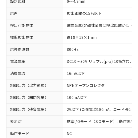
設定距離
0～4.8mm
応差
検出距離の15%以下
検出可能物体
磁性金属(非磁性金属は検出距離が低下し
標準検出物体
鉄18×18×1mm
応答周波数
800Hz
電源電圧
DC10～30V リップル(p-p) 10%含む、Cla
消費電流
16mA以下
制御出力（出力形式）
NPNオープンコレクタ
制御出力（開閉容量）
100mA以下
制御出力（残留電圧）
2V以下 (負荷電流100mA、コード長2m時
表示灯
標準I/Oモード（SIOモード）: 動作表示灯
動作モード
NC