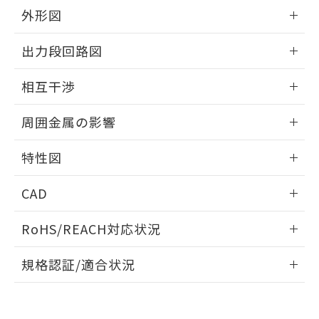
とができます。
合意する
キャンセル
引・商談に必要な範囲で利用すること
外形図
をご了承ください。
EU RoHS指令（10物質）の非含有証明書
情報更新：2025/09/04
※当社の共同利用者とは、
"個人情報
出力段回路図
51物質の非含有証明書（当社基準）
の共同利用に関して"
の「1.共同利
※本証明書は発行日時点で非含有を証明す
用者の範囲」に記載されている法人を
外形図
情報更新：2025/09/04
るもので、過去に遡って非含有を証明する
相互干渉
指します。
ものではありません。
出力段回路図
また、RoHS指令のフタル酸エステル類４
情報更新：2025/09/04
周囲金属の影響
物質の対応では、対応完了までの期間は出
荷製品に未対応品が混在することから備考
相互干渉
情報更新：2025/09/04
特性図
欄に対応日を記載しておりました。
既に当社にて対応品への在庫切替を完了
周囲金属の影響
情報更新：2025/09/04
していることから、特段のことがない限
CAD
り、2022年1月12日より割愛しておりま
検出物体の大きさと材質による影響
す。
ログイン/会員登録いただくと、CADデータをダウンロー
RoHS/REACH対応状況
ドすることができます。
情報更新：2026/7/29
A: 80mm以上、B: 60mm以上
規格認証/適合状況
ログイン/会員登録
EU RoHS
注意事項・凡例
UL認証
CSA認証
CEマーキング
L: 10mm以上、φd: 30mm以上、D: 10mm以上、m: 18mm
以上、n: 30mm以上