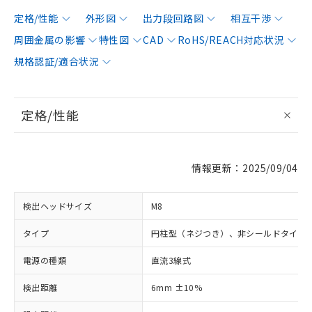
定格/性能
外形図
出力段回路図
相互干渉
周囲金属の影響
特性図
CAD
RoHS/REACH対応状況
規格認証/適合状況
定格/性能
情報更新：2025/09/04
検出ヘッドサイズ
M8
タイプ
円柱型（ネジつき）、非シールドタイプ
電源の種類
直流3線式
検出距離
6mm ±10%