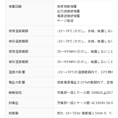
※1 対応状況
保護回路
負荷短絡保護
出力逆接続保護
電源逆接続保護
対応済み：EU RoHS指令（10物質）の
サージ吸収
非含有に対応した製品が提供可能な商品で
す。
使用温度範囲
-25～70℃ (ただし、氷結、結露しないこ
対応予定：EU RoHS指令（10物質）の非含
ご利用条件
有に対応した製品に切り替える予定のある
保存温度範囲
-25～70℃ (ただし、氷結、結露しないこ
商品です。
対応予定なし：EU RoHS指令（10物質）の
使用湿度範囲
35～95%RH (ただし、結露しないこと)
以下の条件をお読みいただき、同意のうえ
非含有に非対応の商品で、対応品を出す予
ご利用ください。
定はありません。
保存湿度範囲
35～95%RH (ただし、結露しないこと)
調査・確認中：EU RoHS指令（10物質）の
本サービスは、当社制御機器事業取扱
※1 中国RoHS○×表
非含有の対応状況を調査中または確認中の
温度の影響
-25～+70℃の温度範囲内で、23℃時の
商品の当社在庫状況および標準価格
商品です。
(税抜)を提供させていただくもので
「○」：最大均質材料含有率が中国RoHSの
電圧の影響
定格電源電圧±15%の範囲内で、定格電
非該当品：ライセンス料など無形物で、有
す。
基準値以下であることを示します。
害物質有無と関係のない商品です。
当社制御機器事業取扱商品の中には、
絶縁抵抗
充電部一括とケース間: 50MΩ以上(DC50
「×」：最大均質材料含有率が中国RoHSの
仕入先様の事情により、非含有部品として
本サービスの対象外となる商品もある
基準値を超えていることを示します。
いたものが、含有品と判明した場合などや
当社は、これら貴社製品のうち、外国
ことをご了承ください。
耐電圧
充電部一括とケース間: AC1000V 50/60Hz
「－」：未確認です。当社販売部門へお問
むを得ず変更することがあります。
為替および外国貿易法に定める商品
在庫状況および標準価格照会結果は、
い合わせください。
（以下｢規制貨物等」という）を輸出
耐振動
記載している更新日時点での社内デー
耐久: 10～55Hz 複振幅 1.5mm X、Y、Z
*EU RoHS指令（10物質）：
または国外への提供する場合は、日本