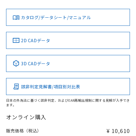
Yes
Yes
Yes
金属埋め込み
対応状況
対応予定月
※1
※2
ダウンロードデータをご利用いただく前に、以下を必ずお読
タイムチャート
みください。
カタログ/データシート/マニュアル
対応済み
ソフトウェアの使用条件
LR型式承認
DNV型式承認
BV型式承認
KR型式承
（イギリス
（ノルウェー
（フランス
（韓国
船舶規格）
船舶規格）
船舶規格）
船舶規格
中国 RoHS
注意事項・凡例
2D CADデータ
No
No
No
No
l: 13mm以上、φd: 30mm以上、D: 13mm以上、m: 18mm
以上、n: 30mm以上
中国 RoHS表
※1 ※2
検出領域
3D CADデータ
この製品の規格認証/適合状況ページへ
Pb
Hg
Cd
Cr(VI)
その他の認証はこちらのページからご検索ください
該非判定見解書/項目別対比表
X
O
O
O
日本の外為法に基づく該非判定、およびEAR再輸出規制に関する見解が入手でき
ます。
"対応済み"や非含有の記載がされた商品であっても、流通
在庫等で未対応品が混在する可能性があります。
オンライン購入
非含有品が必要な際は、弊社営業部門もしくは販売店へお
問い合わせください。
¥ 10,610
販売価格（税込）