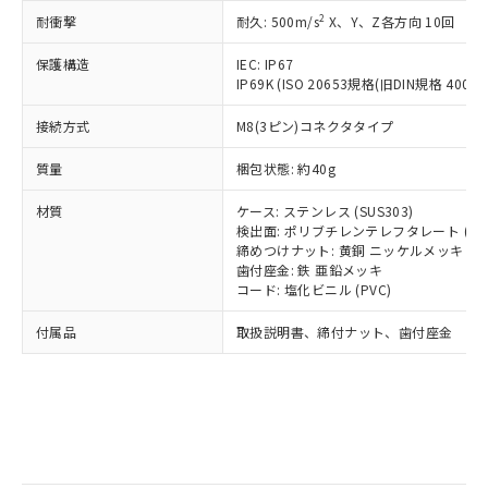
記
タに基づき作成されるものであり、閲
説明
鉛(Pb) 1000ppm以下、 水銀(Hg) 1000ppm以下、 カド
*中国RoHS10物質の基準値 (GB/T26572)：
国政府の輸出許可(または役務取引許
2
耐衝撃
耐久: 500m/s
X、Y、Z各方向 10回
号
覧された時点での実際の在庫および標
ミウム(Cd) 100ppm以下、
Pb(鉛) :1000ppm、 Hg(水銀) : 1000ppm、 Cd(カドミウ
可)を取得するなどの必要な手続きを
六価クロム(Cr(Ⅵ)) 1000ppm以下、ポリ臭化ビフェニル
ム) : 100ppm、
準価格とは異なる場合があることをご
類(PBB) 1000ppm以下、ポリ臭化ジフェニルエーテル類
Cr(Ⅵ)(六価クロム) : 1000ppm、 PBBs(ポリ臭化ビフェ
保護構造
とります。
IEC: IP67
了承ください。
(PBDE) 1000ppm以下、フタル酸ビス(2-エチルヘキシ
○
一定数以上の在庫あり
ニル類) : 1000ppm、 PBDEs(ポリ臭化ジフェニルエーテ
IP69K (ISO 20653規格(旧DIN規格 40050 
当社は規制貨物を破棄する場合は、完
ル) (DEHP)(別名：DOP) 1000ppm以下、フタル酸ブチ
正式な納期状況および標準価格はお客
ル類) : 1000ppm、
ルベンジル（BBP） 1000ppm以下、フタル酸ジブチル
全に破砕するなど、違法に輸出されな
DBP(フタル酸ジブチル) : 1000ppm、 DIBP(フタル酸ジ
様のお取引先、またはお客様担当のオ
（DBP） 1000ppm以下、フタル酸ジイソブチル
接続方式
M8(3ピン)コネクタタイプ
イソブチル) : 1000ppm、 BBP(フタル酸ブチルベンジ
△
一定数には満たないが在庫あり
いよう必要な手段を講じます。
ムロン制御機器販売店・当社販売員に
(DIBP) 1000ppm以下
ル) : 1000ppm、
当社は貴社製品を、核兵器、ミサイ
但し、RoHS指令で産業用監視および制御機器に対する
DEHP(フタル酸ビス(2-エチルヘキシル)) : 1000ppm
ご相談ください。
質量
梱包状態: 約40g
適用除外項目は除く。
ル、化学兵器、生物兵器またはその他
－
在庫なし(最新の在庫状況につ
オムロン制御機器販売店や当社販売拠
フタル酸エステル類の４物質については閾値を超える意
武器並びにこれらの製造装置等に一切
いては、お客様のお取引先、ま
図的な使用がないことを確認しています。
点は「
販売ネットワーク
」をご確認
材質
ケース: ステンレス (SUS303)
※2 環境保護使用期限
使用いたしません。
たはお客様担当のオムロン制御
ください。
検出面: ポリブチレンテレフタレート (PB
当社は、貴社製品を第三者に販売する
機器販売店・当社販売員にご確
締めつけナット: 黄銅 ニッケルメッキ
在庫状況および標準価格結果を当社の
※2 対応予定月
「ｅ」：有害物質（10物質）のすべてが基
場合は、上記1、2および3の内容を当
歯付座金: 鉄 亜鉛メッキ
認ください)
事前の承諾なく第三者に漏洩または開
準値以下であることを示します。
コード: 塩化ビニル (PVC)
該第三者に通知します。また当社は、
示しないようお願いします。
部品在庫の切り替え状況などにより、予定
「10」：通常の使用状況下において有害物
販売先および販売に係わる関係者が違
マイパーツ機能（部品リスト作成サー
空
受注生産機種、また在庫状況の
付属品
取扱説明書、締付ナット、歯付座金
月が前後することがあります。
質が外部に漏えいし、環境に深刻な影響を
法に輸出するおそれがある場合は、取
ビス）をご利用いただくには、I-Web
白
情報を公開していない機種
及ぼさない年数を意味します。
り引きをいたしません。
メンバーズにご登録されている必要が
「－」：未確認です。当社販売部門へお問
あります。
い合わせください。
お客様が当ウェブサイト上で当社にご
※3 非含有証明書ダウンロード
登録された部品リストについて、当社
および当社の共同利用者が、当社の製
下記の非含有証明書をダウンロードするこ
品・サービスに関するお客様との取