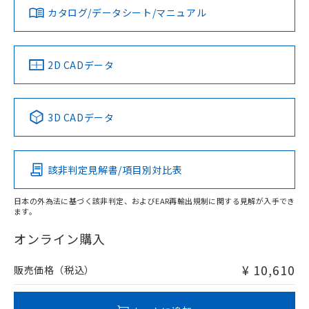
みください。
カタログ/データシート/マニュアル
対応済み
ソフトウェアの使用条件
LR型式承認
DNV型式承認
BV型式承認
KR型式承
タイムチャート
（イギリス
（ノルウェー
（フランス
（韓国
船舶規格）
船舶規格）
船舶規格）
船舶規格
中国 RoHS
注意事項・凡例
2D CADデータ
No
No
No
No
l: 13mm以上、φd: 30mm以上、D: 13mm以上、m: 18mm
以上、n: 30mm以上
中国 RoHS表
※1 ※2
検出領域
3D CADデータ
この製品の規格認証/適合状況ページへ
Pb
Hg
Cd
Cr(VI)
その他の認証はこちらのページからご検索ください
該非判定見解書/項目別対比表
X
O
O
O
日本の外為法に基づく該非判定、およびEAR再輸出規制に関する見解が入手でき
ます。
"対応済み"や非含有の記載がされた商品であっても、流通
在庫等で未対応品が混在する可能性があります。
オンライン購入
非含有品が必要な際は、弊社営業部門もしくは販売店へお
問い合わせください。
¥ 10,610
販売価格（税込）
この製品のRoHS/REACH対応状況ページへ