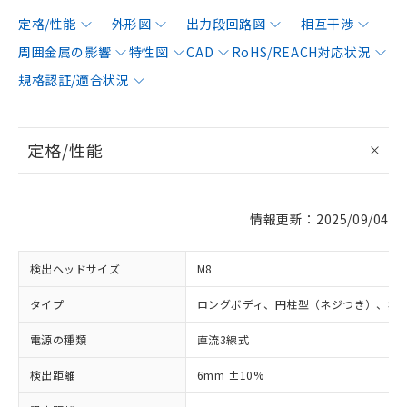
定格/性能
外形図
出力段回路図
相互干渉
周囲金属の影響
特性図
CAD
RoHS/REACH対応状況
規格認証/適合状況
定格/性能
情報更新：2025/09/04
検出ヘッドサイズ
M8
タイプ
ロングボディ、円柱型（ネジつき）、非
電源の種類
直流3線式
検出距離
6mm ±10%