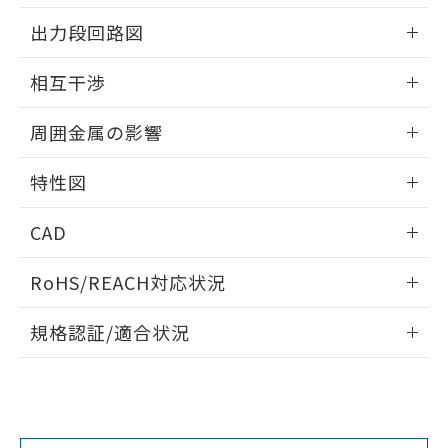
情報更新：2025/09/04
をご了承ください。
出力段回路図
EU RoHS指令（10物質）の非含有証明書
※当社の共同利用者とは、
"個人情報
51物質の非含有証明書（当社基準）
の共同利用に関して"
の「1.共同利
外形図
情報更新：2025/09/04
※本証明書は発行日時点で非含有を証明す
相互干渉
用者の範囲」に記載されている法人を
るもので、過去に遡って非含有を証明する
指します。
出力段回路図
ものではありません。
情報更新：2025/09/04
周囲金属の影響
また、RoHS指令のフタル酸エステル類４
物質の対応では、対応完了までの期間は出
相互干渉
情報更新：2025/09/04
荷製品に未対応品が混在することから備考
特性図
欄に対応日を記載しておりました。
周囲金属の影響
情報更新：2025/09/04
既に当社にて対応品への在庫切替を完了
CAD
していることから、特段のことがない限
り、2022年1月12日より割愛しておりま
検出物体の大きさと材質による影響
ログイン/会員登録いただくと、CADデータをダウンロー
RoHS/REACH対応状況
す。
ドすることができます。
情報更新：2026/7/29
A: 80mm以上、B: 60mm以上
規格認証/適合状況
ログイン/会員登録
EU RoHS
注意事項・凡例
UL認証
CSA認証
CEマーキング
L: 10mm以上、φd: 30mm以上、D: 10mm以上、m: 18mm
以上、n: 30mm以上
Yes
Yes
Yes
金属埋め込み
対応状況
対応予定月
※1
※2
ダウンロードデータをご利用いただく前に、以下を必ずお読