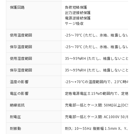
※1 対応状況
保護回路
負荷短絡保護
出力逆接続保護
対応済み：EU RoHS指令（10物質）の
電源逆接続保護
非含有に対応した製品が提供可能な商品で
サージ吸収
す。
対応予定：EU RoHS指令（10物質）の非含
使用温度範囲
-25～70℃ (ただし、氷結、結露しないこ
ご利用条件
有に対応した製品に切り替える予定のある
商品です。
保存温度範囲
-25～70℃ (ただし、氷結、結露しないこ
対応予定なし：EU RoHS指令（10物質）の
以下の条件をお読みいただき、同意のうえ
非含有に非対応の商品で、対応品を出す予
使用湿度範囲
35～95%RH (ただし、結露しないこと)
ご利用ください。
定はありません。
調査・確認中：EU RoHS指令（10物質）の
保存湿度範囲
35～95%RH (ただし、結露しないこと)
本サービスは、当社制御機器事業取扱
※1 中国RoHS○×表
非含有の対応状況を調査中または確認中の
商品の当社在庫状況および標準価格
温度の影響
-25～+70℃の温度範囲内で、23℃時の
商品です。
(税抜)を提供させていただくもので
「○」：最大均質材料含有率が中国RoHSの
非該当品：ライセンス料など無形物で、有
す。
電圧の影響
定格電源電圧±15%の範囲内で、定格電
基準値以下であることを示します。
害物質有無と関係のない商品です。
当社制御機器事業取扱商品の中には、
「×」：最大均質材料含有率が中国RoHSの
仕入先様の事情により、非含有部品として
本サービスの対象外となる商品もある
絶縁抵抗
充電部一括とケース間: 50MΩ以上(DC50
基準値を超えていることを示します。
いたものが、含有品と判明した場合などや
当社は、これら貴社製品のうち、外国
ことをご了承ください。
「－」：未確認です。当社販売部門へお問
むを得ず変更することがあります。
為替および外国貿易法に定める商品
在庫状況および標準価格照会結果は、
耐電圧
充電部一括とケース間: AC1000V 50/60Hz
い合わせください。
（以下｢規制貨物等」という）を輸出
記載している更新日時点での社内デー
*EU RoHS指令（10物質）：
または国外への提供する場合は、日本
耐振動
耐久: 10～55Hz 複振幅 1.5mm X、Y、Z
記
タに基づき作成されるものであり、閲
説明
鉛(Pb) 1000ppm以下、 水銀(Hg) 1000ppm以下、 カド
*中国RoHS10物質の基準値 (GB/T26572)：
国政府の輸出許可(または役務取引許