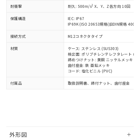
号
覧された時点での実際の在庫および標
ミウム(Cd) 100ppm以下、
Pb(鉛) :1000ppm、 Hg(水銀) : 1000ppm、 Cd(カドミウ
可)を取得するなどの必要な手続きを
2
六価クロム(Cr(Ⅵ)) 1000ppm以下、ポリ臭化ビフェニル
耐衝撃
耐久: 500m/s
X、Y、Z各方向 10回
ム) : 100ppm、
準価格とは異なる場合があることをご
類(PBB) 1000ppm以下、ポリ臭化ジフェニルエーテル類
Cr(Ⅵ)(六価クロム) : 1000ppm、 PBBs(ポリ臭化ビフェ
とります。
了承ください。
(PBDE) 1000ppm以下、フタル酸ビス(2-エチルヘキシ
○
一定数以上の在庫あり
ニル類) : 1000ppm、 PBDEs(ポリ臭化ジフェニルエーテ
保護構造
IEC: IP67
当社は規制貨物を破棄する場合は、完
ル) (DEHP)(別名：DOP) 1000ppm以下、フタル酸ブチ
正式な納期状況および標準価格はお客
ル類) : 1000ppm、
IP69K (ISO 20653規格(旧DIN規格 40050 
ルベンジル（BBP） 1000ppm以下、フタル酸ジブチル
全に破砕するなど、違法に輸出されな
DBP(フタル酸ジブチル) : 1000ppm、 DIBP(フタル酸ジ
様のお取引先、またはお客様担当のオ
（DBP） 1000ppm以下、フタル酸ジイソブチル
イソブチル) : 1000ppm、 BBP(フタル酸ブチルベンジ
△
一定数には満たないが在庫あり
いよう必要な手段を講じます。
ムロン制御機器販売店・当社販売員に
(DIBP) 1000ppm以下
ル) : 1000ppm、
接続方式
M12コネクタタイプ
当社は貴社製品を、核兵器、ミサイ
但し、RoHS指令で産業用監視および制御機器に対する
DEHP(フタル酸ビス(2-エチルヘキシル)) : 1000ppm
ご相談ください。
適用除外項目は除く。
ル、化学兵器、生物兵器またはその他
－
在庫なし(最新の在庫状況につ
オムロン制御機器販売店や当社販売拠
フタル酸エステル類の４物質については閾値を超える意
材質
ケース: ステンレス (SUS303)
武器並びにこれらの製造装置等に一切
いては、お客様のお取引先、ま
図的な使用がないことを確認しています。
点は「
販売ネットワーク
」をご確認
検出面: ポリブチレンテレフタレート (PB
※2 環境保護使用期限
使用いたしません。
たはお客様担当のオムロン制御
締めつけナット: 黄銅 ニッケルメッキ
ください。
当社は、貴社製品を第三者に販売する
歯付座金: 鉄 亜鉛メッキ
機器販売店・当社販売員にご確
在庫状況および標準価格結果を当社の
※2 対応予定月
「ｅ」：有害物質（10物質）のすべてが基
コード: 塩化ビニル (PVC)
場合は、上記1、2および3の内容を当
認ください)
事前の承諾なく第三者に漏洩または開
準値以下であることを示します。
該第三者に通知します。また当社は、
示しないようお願いします。
付属品
取扱説明書、締付ナット、歯付座金
部品在庫の切り替え状況などにより、予定
「10」：通常の使用状況下において有害物
販売先および販売に係わる関係者が違
マイパーツ機能（部品リスト作成サー
空
受注生産機種、また在庫状況の
月が前後することがあります。
質が外部に漏えいし、環境に深刻な影響を
法に輸出するおそれがある場合は、取
ビス）をご利用いただくには、I-Web
白
情報を公開していない機種
及ぼさない年数を意味します。
り引きをいたしません。
メンバーズにご登録されている必要が
「－」：未確認です。当社販売部門へお問
あります。
い合わせください。
お客様が当ウェブサイト上で当社にご
※3 非含有証明書ダウンロード
登録された部品リストについて、当社
および当社の共同利用者が、当社の製
下記の非含有証明書をダウンロードするこ
品・サービスに関するお客様との取
外形図
とができます。
合意する
キャンセル
引・商談に必要な範囲で利用すること