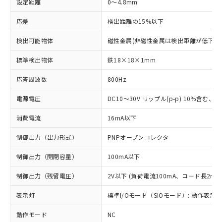
設定距離
0～4.8mm
応差
検出距離の15%以下
検出可能物体
磁性金属(非磁性金属は検出距離が低下し
標準検出物体
鉄18×18×1mm
応答周波数
800Hz
電源電圧
DC10～30V リップル(p-p) 10%含む、Cla
消費電流
16mA以下
制御出力（出力形式）
PNPオープンコレクタ
制御出力（開閉容量）
100mA以下
制御出力（残留電圧）
2V以下 (負荷電流100mA、コード長2m時
表示灯
標準I/Oモード（SIOモード）: 動作表示灯
動作モード
NC