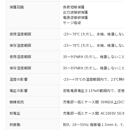
保護回路
負荷短絡保護
※1 対応状況
出力逆接続保護
電源逆接続保護
サージ吸収
対応済み：EU RoHS指令（10物質）の
非含有に対応した製品が提供可能な商品で
使用温度範囲
-25～70℃ (ただし、氷結、結露しないこ
す。
対応予定：EU RoHS指令（10物質）の非含
保存温度範囲
-25～70℃ (ただし、氷結、結露しないこ
ご利用条件
有に対応した製品に切り替える予定のある
商品です。
使用湿度範囲
35～95%RH (ただし、結露しないこと)
対応予定なし：EU RoHS指令（10物質）の
以下の条件をお読みいただき、同意のうえ
非含有に非対応の商品で、対応品を出す予
保存湿度範囲
35～95%RH (ただし、結露しないこと)
ご利用ください。
定はありません。
調査・確認中：EU RoHS指令（10物質）の
温度の影響
-25～+70℃の温度範囲内で、23℃時の
本サービスは、当社制御機器事業取扱
※1 中国RoHS○×表
非含有の対応状況を調査中または確認中の
商品の当社在庫状況および標準価格
商品です。
電圧の影響
定格電源電圧±15%の範囲内で、定格電
(税抜)を提供させていただくもので
「○」：最大均質材料含有率が中国RoHSの
非該当品：ライセンス料など無形物で、有
す。
基準値以下であることを示します。
絶縁抵抗
充電部一括とケース間: 50MΩ以上(DC50
害物質有無と関係のない商品です。
当社制御機器事業取扱商品の中には、
「×」：最大均質材料含有率が中国RoHSの
仕入先様の事情により、非含有部品として
本サービスの対象外となる商品もある
耐電圧
充電部一括とケース間: AC1000V 50/60Hz
基準値を超えていることを示します。
いたものが、含有品と判明した場合などや
当社は、これら貴社製品のうち、外国
ことをご了承ください。
「－」：未確認です。当社販売部門へお問
むを得ず変更することがあります。
為替および外国貿易法に定める商品
在庫状況および標準価格照会結果は、
耐振動
耐久: 10～55Hz 複振幅 1.5mm X、Y、Z
い合わせください。
（以下｢規制貨物等」という）を輸出