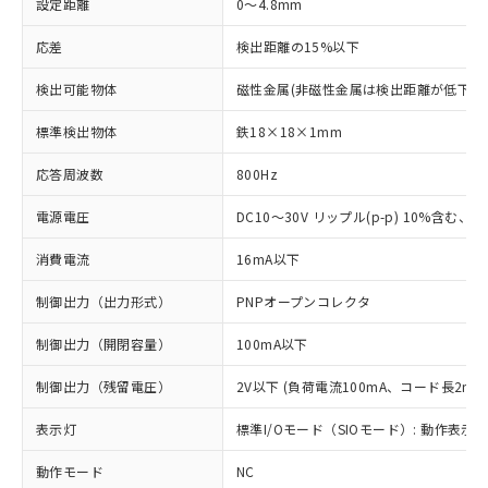
設定距離
0～4.8mm
応差
検出距離の15%以下
検出可能物体
磁性金属(非磁性金属は検出距離が低下し
標準検出物体
鉄18×18×1mm
応答周波数
800Hz
電源電圧
DC10～30V リップル(p-p) 10%含む、Cla
消費電流
16mA以下
制御出力（出力形式）
PNPオープンコレクタ
制御出力（開閉容量）
100mA以下
制御出力（残留電圧）
2V以下 (負荷電流100mA、コード長2m時
表示灯
標準I/Oモード（SIOモード）: 動作表示灯
動作モード
NC