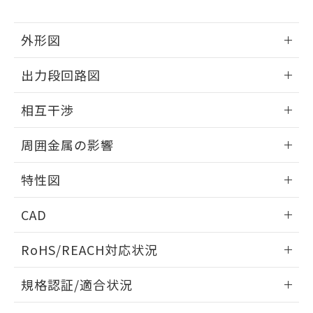
下記の非含有証明書をダウンロードするこ
品・サービスに関するお客様との取
とができます。
合意する
キャンセル
引・商談に必要な範囲で利用すること
外形図
をご了承ください。
EU RoHS指令（10物質）の非含有証明書
※当社の共同利用者とは、
"個人情報
51物質の非含有証明書（当社基準）
情報更新：2025/09/04
の共同利用に関して"
の「1.共同利
出力段回路図
※本証明書は発行日時点で非含有を証明す
用者の範囲」に記載されている法人を
るもので、過去に遡って非含有を証明する
外形図
指します。
情報更新：2025/09/04
ものではありません。
相互干渉
また、RoHS指令のフタル酸エステル類４
出力段回路図
情報更新：2025/09/04
物質の対応では、対応完了までの期間は出
周囲金属の影響
荷製品に未対応品が混在することから備考
欄に対応日を記載しておりました。
相互干渉
情報更新：2025/09/04
特性図
既に当社にて対応品への在庫切替を完了
していることから、特段のことがない限
周囲金属の影響
情報更新：2025/09/04
り、2022年1月12日より割愛しておりま
CAD
す。
検出物体の大きさと材質による影響
ログイン/会員登録いただくと、CADデータをダウンロー
RoHS/REACH対応状況
ドすることができます。
情報更新：2026/7/29
A: 80mm以上、B: 60mm以上
規格認証/適合状況
ログイン/会員登録
EU RoHS
注意事項・凡例