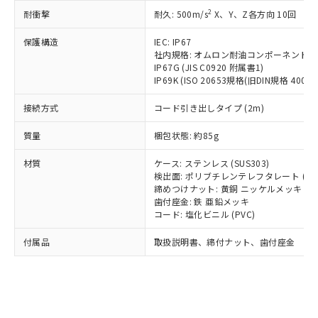
記載している更新日時点での社内デー
*EU RoHS指令（10物質）：
または国外への提供する場合は、日本
2
耐衝撃
記
タに基づき作成されるものであり、閲
説明
耐久: 500m/s
X、Y、Z各方向 10回
鉛(Pb) 1000ppm以下、 水銀(Hg) 1000ppm以下、 カド
*中国RoHS10物質の基準値 (GB/T26572)：
国政府の輸出許可(または役務取引許
号
覧された時点での実際の在庫および標
ミウム(Cd) 100ppm以下、
Pb(鉛) :1000ppm、 Hg(水銀) : 1000ppm、 Cd(カドミウ
可)を取得するなどの必要な手続きを
六価クロム(Cr(Ⅵ)) 1000ppm以下、ポリ臭化ビフェニル
保護構造
IEC: IP67
ム) : 100ppm、
準価格とは異なる場合があることをご
類(PBB) 1000ppm以下、ポリ臭化ジフェニルエーテル類
Cr(Ⅵ)(六価クロム) : 1000ppm、 PBBs(ポリ臭化ビフェ
とります。
社内規格: オムロン耐油コンポーネント評
了承ください。
(PBDE) 1000ppm以下、フタル酸ビス(2-エチルヘキシ
○
一定数以上の在庫あり
ニル類) : 1000ppm、 PBDEs(ポリ臭化ジフェニルエーテ
IP67G (JIS C0920 附属書1)
当社は規制貨物を破棄する場合は、完
ル) (DEHP)(別名：DOP) 1000ppm以下、フタル酸ブチ
正式な納期状況および標準価格はお客
ル類) : 1000ppm、
IP69K (ISO 20653規格(旧DIN規格 40050 
ルベンジル（BBP） 1000ppm以下、フタル酸ジブチル
全に破砕するなど、違法に輸出されな
DBP(フタル酸ジブチル) : 1000ppm、 DIBP(フタル酸ジ
様のお取引先、またはお客様担当のオ
（DBP） 1000ppm以下、フタル酸ジイソブチル
イソブチル) : 1000ppm、 BBP(フタル酸ブチルベンジ
△
一定数には満たないが在庫あり
いよう必要な手段を講じます。
ムロン制御機器販売店・当社販売員に
(DIBP) 1000ppm以下
ル) : 1000ppm、
接続方式
コード引き出しタイプ (2m)
当社は貴社製品を、核兵器、ミサイ
但し、RoHS指令で産業用監視および制御機器に対する
DEHP(フタル酸ビス(2-エチルヘキシル)) : 1000ppm
ご相談ください。
適用除外項目は除く。
ル、化学兵器、生物兵器またはその他
－
在庫なし(最新の在庫状況につ
オムロン制御機器販売店や当社販売拠
質量
梱包状態: 約85g
フタル酸エステル類の４物質については閾値を超える意
武器並びにこれらの製造装置等に一切
いては、お客様のお取引先、ま
図的な使用がないことを確認しています。
点は「
販売ネットワーク
」をご確認
※2 環境保護使用期限
使用いたしません。
たはお客様担当のオムロン制御
材質
ください。
ケース: ステンレス (SUS303)
当社は、貴社製品を第三者に販売する
機器販売店・当社販売員にご確
検出面: ポリブチレンテレフタレート (PB
在庫状況および標準価格結果を当社の
※2 対応予定月
「ｅ」：有害物質（10物質）のすべてが基
場合は、上記1、2および3の内容を当
締めつけナット: 黄銅 ニッケルメッキ
認ください)
事前の承諾なく第三者に漏洩または開
準値以下であることを示します。
歯付座金: 鉄 亜鉛メッキ
該第三者に通知します。また当社は、
示しないようお願いします。
コード: 塩化ビニル (PVC)
部品在庫の切り替え状況などにより、予定
「10」：通常の使用状況下において有害物
販売先および販売に係わる関係者が違
マイパーツ機能（部品リスト作成サー
空
受注生産機種、また在庫状況の
月が前後することがあります。
質が外部に漏えいし、環境に深刻な影響を
法に輸出するおそれがある場合は、取
ビス）をご利用いただくには、I-Web
白
情報を公開していない機種
付属品
取扱説明書、締付ナット、歯付座金
及ぼさない年数を意味します。
り引きをいたしません。
メンバーズにご登録されている必要が
「－」：未確認です。当社販売部門へお問
あります。
い合わせください。
お客様が当ウェブサイト上で当社にご
※3 非含有証明書ダウンロード
登録された部品リストについて、当社
および当社の共同利用者が、当社の製