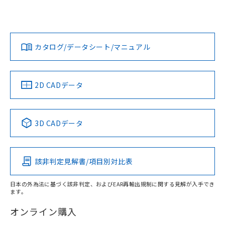
UL認証
CSA認証
CEマーキング
L: 10mm以上、φd: 30mm以上、D: 10mm以上、m: 18mm
以上、n: 30mm以上
Yes
Yes
Yes
金属埋め込み
対応状況
対応予定月
※1
※2
ダウンロードデータをご利用いただく前に、以下を必ずお読
みください。
カタログ/データシート/マニュアル
対応済み
ソフトウェアの使用条件
LR型式承認
DNV型式承認
BV型式承認
KR型式承
タイムチャート
（イギリス
（ノルウェー
（フランス
（韓国
船舶規格）
船舶規格）
船舶規格）
船舶規格
中国 RoHS
注意事項・凡例
2D CADデータ
No
No
No
No
l: 13mm以上、φd: 30mm以上、D: 13mm以上、m: 18mm
以上、n: 30mm以上
中国 RoHS表
※1 ※2
検出領域
3D CADデータ
この製品の規格認証/適合状況ページへ
Pb
Hg
Cd
Cr(VI)
その他の認証はこちらのページからご検索ください
該非判定見解書/項目別対比表
X
O
O
O
日本の外為法に基づく該非判定、およびEAR再輸出規制に関する見解が入手でき
ます。
"対応済み"や非含有の記載がされた商品であっても、流通
在庫等で未対応品が混在する可能性があります。
オンライン購入
非含有品が必要な際は、弊社営業部門もしくは販売店へお