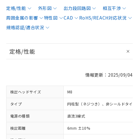
定格/性能
外形図
出力段回路図
相互干渉
周囲金属の影響
特性図
CAD
RoHS/REACH対応状況
規格認証/適合状況
定格/性能
情報更新：2025/09/04
検出ヘッドサイズ
M8
タイプ
円柱型（ネジつき）、非シールドタイプ
電源の種類
直流3線式
検出距離
6mm ±10%