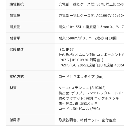
「－」：未確認です。当社販売部門へお問
むを得ず変更することがあります。
為替および外国貿易法に定める商品
絶縁抵抗
在庫状況および標準価格照会結果は、
充電部一括とケース間: 50MΩ以上(DC500V
い合わせください。
（以下｢規制貨物等」という）を輸出
記載している更新日時点での社内デー
*EU RoHS指令（10物質）：
または国外への提供する場合は、日本
耐電圧
充電部一括とケース間: AC1000V 50/60Hz 1
記
タに基づき作成されるものであり、閲
説明
鉛(Pb) 1000ppm以下、 水銀(Hg) 1000ppm以下、 カド
*中国RoHS10物質の基準値 (GB/T26572)：
国政府の輸出許可(または役務取引許
号
覧された時点での実際の在庫および標
ミウム(Cd) 100ppm以下、
Pb(鉛) :1000ppm、 Hg(水銀) : 1000ppm、 Cd(カドミウ
耐振動
可)を取得するなどの必要な手続きを
耐久: 10～55Hz 複振幅 1.5mm X、Y、Z各
六価クロム(Cr(Ⅵ)) 1000ppm以下、ポリ臭化ビフェニル
ム) : 100ppm、
準価格とは異なる場合があることをご
類(PBB) 1000ppm以下、ポリ臭化ジフェニルエーテル類
Cr(Ⅵ)(六価クロム) : 1000ppm、 PBBs(ポリ臭化ビフェ
とります。
了承ください。
(PBDE) 1000ppm以下、フタル酸ビス(2-エチルヘキシ
○
一定数以上の在庫あり
ニル類) : 1000ppm、 PBDEs(ポリ臭化ジフェニルエーテ
2
耐衝撃
耐久: 500m/s
X、Y、Z各方向 10回
当社は規制貨物を破棄する場合は、完
ル) (DEHP)(別名：DOP) 1000ppm以下、フタル酸ブチ
正式な納期状況および標準価格はお客
ル類) : 1000ppm、
ルベンジル（BBP） 1000ppm以下、フタル酸ジブチル
全に破砕するなど、違法に輸出されな
DBP(フタル酸ジブチル) : 1000ppm、 DIBP(フタル酸ジ
様のお取引先、またはお客様担当のオ
（DBP） 1000ppm以下、フタル酸ジイソブチル
保護構造
IEC: IP67
イソブチル) : 1000ppm、 BBP(フタル酸ブチルベンジ
△
一定数には満たないが在庫あり
いよう必要な手段を講じます。
ムロン制御機器販売店・当社販売員に
(DIBP) 1000ppm以下
ル) : 1000ppm、
社内規格: オムロン耐油コンポーネント評価
当社は貴社製品を、核兵器、ミサイ
但し、RoHS指令で産業用監視および制御機器に対する
DEHP(フタル酸ビス(2-エチルヘキシル)) : 1000ppm
ご相談ください。
IP67G (JIS C0920 附属書1)
適用除外項目は除く。
ル、化学兵器、生物兵器またはその他
－
在庫なし(最新の在庫状況につ
オムロン制御機器販売店や当社販売拠
IP69K (ISO 20653規格(旧DIN規格 40050 PA
フタル酸エステル類の４物質については閾値を超える意
武器並びにこれらの製造装置等に一切
いては、お客様のお取引先、ま
図的な使用がないことを確認しています。
点は「
販売ネットワーク
」をご確認
※2 環境保護使用期限
使用いたしません。
接続方式
たはお客様担当のオムロン制御
コード引き出しタイプ (5m)
ください。
当社は、貴社製品を第三者に販売する
機器販売店・当社販売員にご確
在庫状況および標準価格結果を当社の
※2 対応予定月
「ｅ」：有害物質（10物質）のすべてが基
材質
場合は、上記1、2および3の内容を当
ケース: ステンレス (SUS303)
認ください)
事前の承諾なく第三者に漏洩または開
準値以下であることを示します。
検出面: ポリブチレンテレフタレート (PBT)
該第三者に通知します。また当社は、
示しないようお願いします。
締めつけナット: 黄銅 ニッケルメッキ
部品在庫の切り替え状況などにより、予定
「10」：通常の使用状況下において有害物
販売先および販売に係わる関係者が違
マイパーツ機能（部品リスト作成サー
空
受注生産機種、また在庫状況の
歯付座金: 鉄 亜鉛メッキ
月が前後することがあります。
質が外部に漏えいし、環境に深刻な影響を
法に輸出するおそれがある場合は、取
ビス）をご利用いただくには、I-Web
白
情報を公開していない機種
コード: 塩化ビニル (PVC)
及ぼさない年数を意味します。
り引きをいたしません。
メンバーズにご登録されている必要が
「－」：未確認です。当社販売部門へお問
付属品
あります。
取扱説明書、締付ナット、歯付座金
い合わせください。
お客様が当ウェブサイト上で当社にご