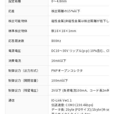
設定距離
0～4.8mm
応差
検出距離の15%以下
検出可能物体
磁性金属(非磁性金属は検出距離が低下します
標準検出物体
鉄18×18×1mm
応答周波数
800Hz
電源電圧
DC10～30V リップル(p-p) 10%含む、Class
消費電流
16mA以下
制御出力（出力形式）
PNPオープンコレクタ
制御出力（開閉容量）
100mA以下
制御出力（残留電圧）
2V以下 (負荷電流100mA、コード長2m時)
通信
IO-Link Ver1.1
伝送速度: COM3 (230.4kbps)
データ長: 2byte (PDサイズ)/1byte (M-seque
最小サイクルタイム: 0.4ms