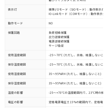
表示灯
標準I/Oモード（SIOモード）: 動作表示灯(
IO-Linkモード（COMモード）: 動作表示灯(
※1 対応状況
動作モード
NO
対応済み：EU RoHS指令（10物質）の
保護回路
負荷短絡保護
非含有に対応した製品が提供可能な商品で
出力逆接続保護
す。
電源逆接続保護
対応予定：EU RoHS指令（10物質）の非含
サージ吸収
ご利用条件
有に対応した製品に切り替える予定のある
商品です。
使用温度範囲
-25～70℃ (ただし、氷結、結露しないこと)
対応予定なし：EU RoHS指令（10物質）の
以下の条件をお読みいただき、同意のうえ
非含有に非対応の商品で、対応品を出す予
保存温度範囲
-25～70℃ (ただし、氷結、結露しないこと)
ご利用ください。
定はありません。
調査・確認中：EU RoHS指令（10物質）の
使用湿度範囲
35～95%RH (ただし、結露しないこと)
本サービスは、当社制御機器事業取扱
※1 中国RoHS○×表
非含有の対応状況を調査中または確認中の
商品の当社在庫状況および標準価格
保存湿度範囲
35～95%RH (ただし、結露しないこと)
商品です。
(税抜)を提供させていただくもので
「○」：最大均質材料含有率が中国RoHSの
非該当品：ライセンス料など無形物で、有
す。
温度の影響
-25～+70℃の温度範囲内で、23℃時の検
基準値以下であることを示します。
害物質有無と関係のない商品です。
当社制御機器事業取扱商品の中には、
「×」：最大均質材料含有率が中国RoHSの
仕入先様の事情により、非含有部品として
本サービスの対象外となる商品もある
電圧の影響
定格電源電圧±15%の範囲内で、定格電源
基準値を超えていることを示します。
いたものが、含有品と判明した場合などや
当社は、これら貴社製品のうち、外国
ことをご了承ください。