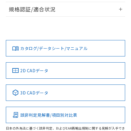
情報更新：2026/7/29
A: 80mm以上、B: 60mm以上
規格認証/適合状況
ログイン/会員登録
EU RoHS
注意事項・凡例
UL認証
CSA認証
CEマーキング
L: 10mm以上、φd: 30mm以上、D: 10mm以上、m: 18mm
以上、n: 30mm以上
Yes
Yes
Yes
金属埋め込み
対応状況
対応予定月
※1
※2
ダウンロードデータをご利用いただく前に、以下を必ずお読
みください。
カタログ/データシート/マニュアル
対応済み
ソフトウェアの使用条件
LR型式承認
DNV型式承認
BV型式承認
KR型式承
タイムチャート
（イギリス
（ノルウェー
（フランス
（韓国
船舶規格）
船舶規格）
船舶規格）
船舶規格
中国 RoHS
注意事項・凡例
2D CADデータ
No
No
No
No
l: 13mm以上、φd: 30mm以上、D: 13mm以上、m: 18mm
以上、n: 30mm以上
中国 RoHS表
※1 ※2
検出領域
3D CADデータ
この製品の規格認証/適合状況ページへ
Pb
Hg
Cd
Cr(VI)
その他の認証はこちらのページからご検索ください
該非判定見解書/項目別対比表
X
O
O
O
日本の外為法に基づく該非判定、およびEAR再輸出規制に関する見解が入手でき