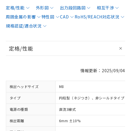
定格/性能
外形図
出力段回路図
相互干渉
周囲金属の影響
特性図
CAD
RoHS/REACH対応状況
規格認証/適合状況
定格/性能
情報更新：2025/09/04
検出ヘッドサイズ
M8
タイプ
円柱型（ネジつき）、非シールドタイプ
電源の種類
直流3線式
検出距離
6mm ±10%