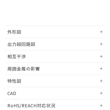
※3 非含有証明書ダウンロード
登録された部品リストについて、当社
および当社の共同利用者が、当社の製
下記の非含有証明書をダウンロードするこ
品・サービスに関するお客様との取
とができます。
合意する
キャンセル
引・商談に必要な範囲で利用すること
をご了承ください。
EU RoHS指令（10物質）の非含有証明書
※当社の共同利用者とは、
"個人情報
外形図
51物質の非含有証明書（当社基準）
の共同利用に関して"
の「1.共同利
※本証明書は発行日時点で非含有を証明す
用者の範囲」に記載されている法人を
情報更新：2025/09/04
るもので、過去に遡って非含有を証明する
出力段回路図
指します。
ものではありません。
外形図
また、RoHS指令のフタル酸エステル類４
情報更新：2025/09/04
相互干渉
物質の対応では、対応完了までの期間は出
荷製品に未対応品が混在することから備考
出力段回路図
情報更新：2025/09/04
欄に対応日を記載しておりました。
周囲金属の影響
既に当社にて対応品への在庫切替を完了
相互干渉
していることから、特段のことがない限
情報更新：2025/09/04
特性図
り、2022年1月12日より割愛しておりま
す。
周囲金属の影響
情報更新：2025/09/04
CAD
検出物体の大きさと材質による影響
ログイン/会員登録いただくと、CADデータをダウンロー
RoHS/REACH対応状況
ドすることができます。