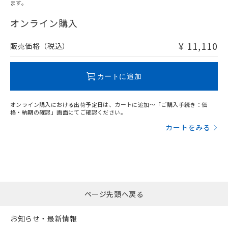
ます。
"対応済み"や非含有の記載がされた商品であっても、流通
在庫等で未対応品が混在する可能性があります。
オンライン購入
非含有品が必要な際は、弊社営業部門もしくは販売店へお
問い合わせください。
¥ 11,110
販売価格（税込）
この製品のRoHS/REACH対応状況ページへ
カートに追加
オンライン購入における出荷予定日は、カートに追加～「ご購入手続き：価
格・納期の確認」画面にてご確認ください。
カートをみる
ページ先頭へ戻る
お知らせ・最新情報