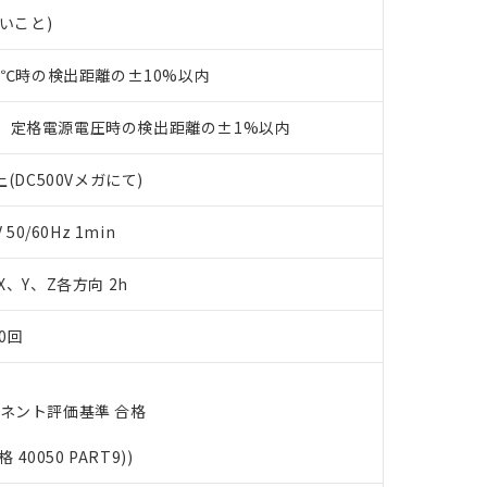
あります。
ないこと)
機種、また在庫状況の情報を公開していない機種
ェブサイト上で当社にご登録された部品リストについて、当社およ
書ダウンロード
す。当社販売部門へお問い合わせください。
品・サービスに関するお客様との取引・商談に必要な範囲で利用す
合意する
キャンセル
23℃時の検出距離の±10%以内
書をダウンロードすることができます。
利用者とは、
"個人情報の共同利用に関して"
の「1.共同利用者の
します。
10物質）の非含有証明書
、定格電源電圧時の検出距離の±1%以内
明書（当社基準）
日時点で非含有を証明するもので、過去に遡って非含有を証明するも
(DC500Vメガにて)
令のフタル酸エステル類４物質の対応では、対応完了までの期間は出
備考欄に対応日を記載しておりました。
0/60Hz 1min
品への在庫切替を完了していることから、特段のことがない限り、20
す。
 X、Y、Z各方向 2h
0回
ーネント評価基準 合格
格 40050 PART9))