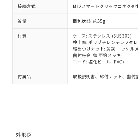
接続方式
M12スマートクリックコネクタ中継
質量
梱包状態: 約55g
材質
ケース: ステンレス (SUS303)
検出面: ポリブチレンテレフタレー
締めつけナット: 黄銅 ニッケル
歯付座金: 鉄 亜鉛メッキ
コード: 塩化ビニル (PVC)
付属品
取扱説明書、締付ナット、歯付
外形図