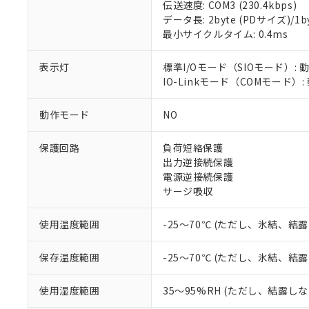
伝送速度: COM3 (230.4kbps)
データ長: 2byte (PDサイズ)/1byt
対応済み：EU
最小サイクルタイム: 0.4ms
対応予定：EU R
対応予定なし：EU
表示灯
標準I/Oモード（SIOモード）: 
調査・確認中：EU
ご利用条件
IO-Linkモード（COMモード）
非該当品：ライセ
※1 中国RoHS
仕入先様の事情に
があります。
動作モード
NO
以下の条件をお読
「○」：最大均質
「×」：最大均質
本サービスは
当社は、これ
*EU RoHS指令（10物
保護回路
負荷短絡保護
「－」：未確認で
鉛(Pb) 1000ppm以下、
くものです。
う）を輸出ま
出力逆接続保護
記
説明
六価クロム(Cr(Ⅵ)) 1
当社制御機器
などの必要な
フタル酸ビス(2-エチルヘ
電源逆接続保護
号
*中国RoHS10物質の基準値 
ル（DBP） 1000ppm
在庫状況およ
当社は規制貨
Pb(鉛) :1000ppm、 Hg
サージ吸収
但し、RoHS指令で産
のであり、閲
ます。
Cr(Ⅵ)(六価クロム) : 
フタル酸エステル類の４
○
一定数以
DBP(フタル酸ジブチル) :
い。
当社は貴社製
DEHP(フタル酸ビス(2-エ
使用温度範囲
-25～70℃ (ただし、氷結、結
正式な納期状
置等に一切使
当社販売員に
※2 対応予定月
△
一定数に
当社は、貴社
オムロン制御
保存温度範囲
-25～70℃ (ただし、氷結、結
また当社は、
※2 環境保護使
在庫状況およ
部品在庫の切り替
たしません。
－
在庫なし
す。
「ｅ」：有害物質
使用湿度範囲
35～95%RH (ただし、結露し
機器販売
マイパーツ機
「10」：通常の