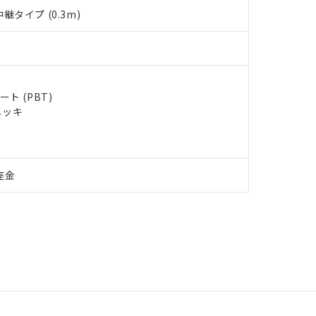
タイプ (0.3m)
ト (PBT)
メッキ
座金