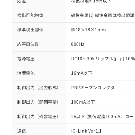
応差
検出距離の15%以下
検出可能物体
磁性金属(非磁性金属は検出距離
標準検出物体
鉄18×18×1mm
応答周波数
800Hz
電源電圧
DC10～30V リップル(p-p) 10
消費電流
16mA以下
制御出力（出力形式）
PNPオープンコレクタ
制御出力（開閉容量）
100mA以下
制御出力（残留電圧）
2V以下 (負荷電流100mA、コー
通信
IO-Link Ver1.1
※1 対応状況