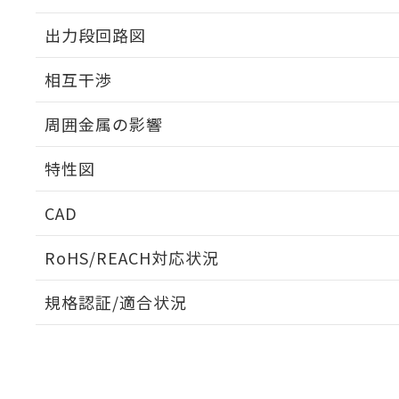
出力段回路図
外形図
相互干渉
出力段回路図
周囲金属の影響
相互干渉
特性図
周囲金属の影響
CAD
検出物体の大きさと材質による影響
ログイン/会員登録いただくと、CADデータをダウンロ
RoHS/REACH対応状況
規格認証/適合状況
EU RoHS
注意事項・凡例
A: 80mm以上、B: 60mm以上
UL認証
CSA認証
CEマーキング
L: 10mm以上、φd: 30mm以上、D: 10mm以上、m: 18mm
ダウンロードデータをご利用いただく前に、以下を必ずお読
Yes
Yes
Yes
対応状況
対応予定月
※1
※2