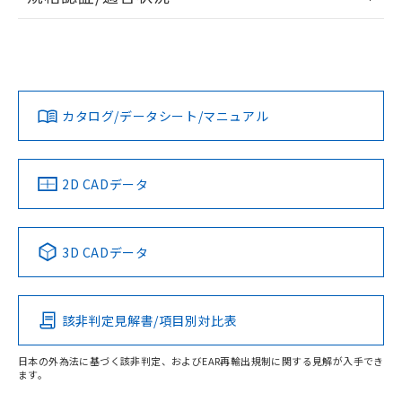
ログイン/会員登録
EU RoHS
注意事項・凡例
UL認証
CSA認証
CEマーキング
L: 10mm以上、φd: 30mm以上、D: 10mm以上、m: 18mm
以上、n: 30mm以上
Yes
Yes
Yes
金属埋め込み
対応状況
対応予定月
※1
※2
ダウンロードデータをご利用いただく前に、以下を必ずお読
みください。
カタログ/データシート/マニュアル
対応済み
ソフトウェアの使用条件
LR型式承認
DNV型式承認
BV型式承認
KR型式承
タイムチャート
（イギリス
（ノルウェー
（フランス
（韓国
船舶規格）
船舶規格）
船舶規格）
船舶規格
中国 RoHS
注意事項・凡例
2D CADデータ
No
No
No
No
l: 13mm以上、φd: 30mm以上、D: 13mm以上、m: 18mm
以上、n: 30mm以上
中国 RoHS表
※1 ※2
検出領域
3D CADデータ
この製品の規格認証/適合状況ページへ
Pb
Hg
Cd
Cr(VI)
その他の認証はこちらのページからご検索ください
該非判定見解書/項目別対比表
X
O
O
O
日本の外為法に基づく該非判定、およびEAR再輸出規制に関する見解が入手でき
ます。
"対応済み"や非含有の記載がされた商品であっても、流通