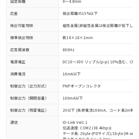
設定距離
0～4.8mm
応差
検出距離の15%以下
検出可能物体
磁性金属(非磁性金属は検出距離が低下します
標準検出物体
鉄18×18×1mm
応答周波数
800Hz
電源電圧
DC10～30V リップル(p-p) 10%含む、Class
消費電流
16mA以下
制御出力（出力形式）
PNPオープンコレクタ
制御出力（開閉容量）
100mA以下
制御出力（残留電圧）
2V以下 (負荷電流100mA、コード長2m時)
通信
IO-Link Ver1.1
伝送速度: COM2 (38.4kbps)
データ長: 2byte (PDサイズ)/1byte (M-seque
最小サイクルタイム: 2.3ms