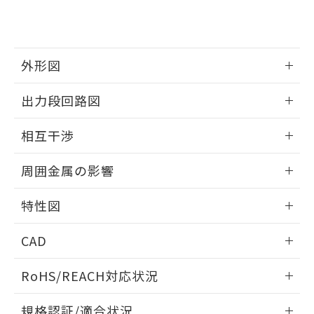
および当社の共同利用者が、当社の製
下記の非含有証明書をダウンロードするこ
品・サービスに関するお客様との取
とができます。
合意する
キャンセル
引・商談に必要な範囲で利用すること
をご了承ください。
EU RoHS指令（10物質）の非含有証明書
外形図
※当社の共同利用者とは、
"個人情報
51物質の非含有証明書（当社基準）
の共同利用に関して"
の「1.共同利
※本証明書は発行日時点で非含有を証明す
情報更新：2025/09/04
用者の範囲」に記載されている法人を
出力段回路図
るもので、過去に遡って非含有を証明する
指します。
ものではありません。
外形図
情報更新：2025/09/04
相互干渉
また、RoHS指令のフタル酸エステル類４
物質の対応では、対応完了までの期間は出
出力段回路図
情報更新：2025/09/04
荷製品に未対応品が混在することから備考
周囲金属の影響
欄に対応日を記載しておりました。
相互干渉
既に当社にて対応品への在庫切替を完了
情報更新：2025/09/04
特性図
していることから、特段のことがない限
り、2022年1月12日より割愛しておりま
周囲金属の影響
情報更新：2025/09/04
す。
CAD
検出物体の大きさと材質による影響
ログイン/会員登録いただくと、CADデータをダウンロー
RoHS/REACH対応状況
ドすることができます。
情報更新：2026/7/29
A: 80mm以上、B: 60mm以上
規格認証/適合状況