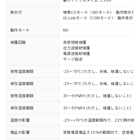
表示灯
標準I/Oモード（SIOモード）: 動作表示灯(
※1 対応状況
IO-Linkモード（COMモード）: 動作表示灯(
動作モード
NO
対応済み：EU RoHS指令（10物質）の
非含有に対応した製品が提供可能な商品で
保護回路
負荷短絡保護
す。
出力逆接続保護
対応予定：EU RoHS指令（10物質）の非含
電源逆接続保護
ご利用条件
有に対応した製品に切り替える予定のある
サージ吸収
商品です。
対応予定なし：EU RoHS指令（10物質）の
使用温度範囲
-25～70℃ (ただし、氷結、結露しないこと)
以下の条件をお読みいただき、同意のうえ
非含有に非対応の商品で、対応品を出す予
ご利用ください。
定はありません。
保存温度範囲
-25～70℃ (ただし、氷結、結露しないこと)
調査・確認中：EU RoHS指令（10物質）の
本サービスは、当社制御機器事業取扱
※1 中国RoHS○×表
使用湿度範囲
35～95%RH (ただし、結露しないこと)
非含有の対応状況を調査中または確認中の
商品の当社在庫状況および標準価格
商品です。
(税抜)を提供させていただくもので
保存湿度範囲
35～95%RH (ただし、結露しないこと)
「○」：最大均質材料含有率が中国RoHSの
非該当品：ライセンス料など無形物で、有
す。
基準値以下であることを示します。
害物質有無と関係のない商品です。
当社制御機器事業取扱商品の中には、
温度の影響
-25～+70℃の温度範囲内で、23℃時の検
「×」：最大均質材料含有率が中国RoHSの
仕入先様の事情により、非含有部品として
本サービスの対象外となる商品もある
基準値を超えていることを示します。
いたものが、含有品と判明した場合などや
当社は、これら貴社製品のうち、外国
電圧の影響
ことをご了承ください。
定格電源電圧±15%の範囲内で、定格電源
「－」：未確認です。当社販売部門へお問
むを得ず変更することがあります。
為替および外国貿易法に定める商品
在庫状況および標準価格照会結果は、