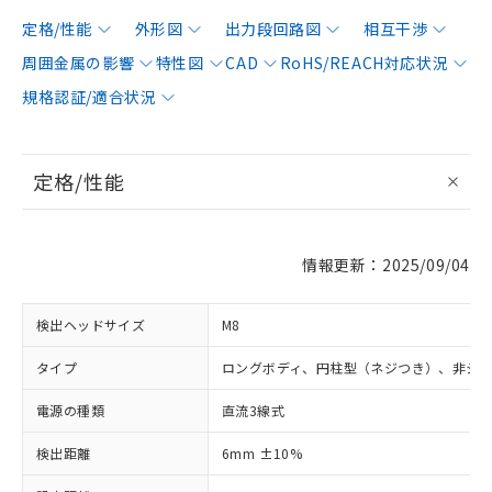
定格/性能
外形図
出力段回路図
相互干渉
周囲金属の影響
特性図
CAD
RoHS/REACH対応状況
規格認証/適合状況
定格/性能
情報更新：2025/09/04
検出ヘッドサイズ
M8
タイプ
ロングボディ、円柱型（ネジつき）、非シ
電源の種類
直流3線式
検出距離
6mm ±10%