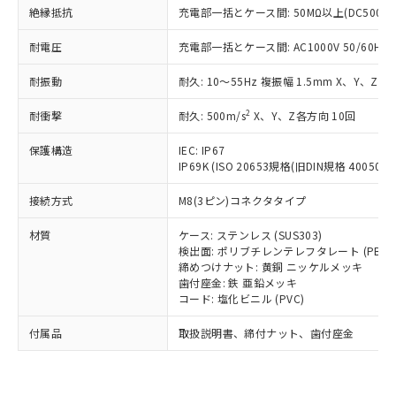
い合わせください。
（以下｢規制貨物等」という）を輸出
絶縁抵抗
充電部一括とケース間: 50MΩ以上(DC500V
記載している更新日時点での社内デー
*EU RoHS指令（10物質）：
または国外への提供する場合は、日本
記
タに基づき作成されるものであり、閲
説明
鉛(Pb) 1000ppm以下、 水銀(Hg) 1000ppm以下、 カド
*中国RoHS10物質の基準値 (GB/T26572)：
耐電圧
国政府の輸出許可(または役務取引許
充電部一括とケース間: AC1000V 50/60Hz 1
号
覧された時点での実際の在庫および標
ミウム(Cd) 100ppm以下、
Pb(鉛) :1000ppm、 Hg(水銀) : 1000ppm、 Cd(カドミウ
可)を取得するなどの必要な手続きを
六価クロム(Cr(Ⅵ)) 1000ppm以下、ポリ臭化ビフェニル
ム) : 100ppm、
準価格とは異なる場合があることをご
類(PBB) 1000ppm以下、ポリ臭化ジフェニルエーテル類
耐振動
耐久: 10～55Hz 複振幅 1.5mm X、Y、Z各
Cr(Ⅵ)(六価クロム) : 1000ppm、 PBBs(ポリ臭化ビフェ
とります。
了承ください。
(PBDE) 1000ppm以下、フタル酸ビス(2-エチルヘキシ
○
一定数以上の在庫あり
ニル類) : 1000ppm、 PBDEs(ポリ臭化ジフェニルエーテ
当社は規制貨物を破棄する場合は、完
ル) (DEHP)(別名：DOP) 1000ppm以下、フタル酸ブチ
正式な納期状況および標準価格はお客
ル類) : 1000ppm、
2
耐衝撃
耐久: 500m/s
X、Y、Z各方向 10回
ルベンジル（BBP） 1000ppm以下、フタル酸ジブチル
全に破砕するなど、違法に輸出されな
DBP(フタル酸ジブチル) : 1000ppm、 DIBP(フタル酸ジ
様のお取引先、またはお客様担当のオ
（DBP） 1000ppm以下、フタル酸ジイソブチル
イソブチル) : 1000ppm、 BBP(フタル酸ブチルベンジ
△
一定数には満たないが在庫あり
いよう必要な手段を講じます。
ムロン制御機器販売店・当社販売員に
(DIBP) 1000ppm以下
ル) : 1000ppm、
保護構造
IEC: IP67
当社は貴社製品を、核兵器、ミサイ
但し、RoHS指令で産業用監視および制御機器に対する
DEHP(フタル酸ビス(2-エチルヘキシル)) : 1000ppm
ご相談ください。
IP69K (ISO 20653規格(旧DIN規格 40050 PA
適用除外項目は除く。
ル、化学兵器、生物兵器またはその他
－
在庫なし(最新の在庫状況につ
オムロン制御機器販売店や当社販売拠
フタル酸エステル類の４物質については閾値を超える意
武器並びにこれらの製造装置等に一切
いては、お客様のお取引先、ま
図的な使用がないことを確認しています。
接続方式
点は「
販売ネットワーク
M8(3ピン)コネクタタイプ
」をご確認
※2 環境保護使用期限
使用いたしません。
たはお客様担当のオムロン制御
ください。
当社は、貴社製品を第三者に販売する
材質
機器販売店・当社販売員にご確
ケース: ステンレス (SUS303)
在庫状況および標準価格結果を当社の
※2 対応予定月
「ｅ」：有害物質（10物質）のすべてが基
場合は、上記1、2および3の内容を当
検出面: ポリブチレンテレフタレート (PBT)
認ください)
事前の承諾なく第三者に漏洩または開
準値以下であることを示します。
締めつけナット: 黄銅 ニッケルメッキ
該第三者に通知します。また当社は、
示しないようお願いします。
歯付座金: 鉄 亜鉛メッキ
部品在庫の切り替え状況などにより、予定
「10」：通常の使用状況下において有害物
販売先および販売に係わる関係者が違
マイパーツ機能（部品リスト作成サー
空
受注生産機種、また在庫状況の
コード: 塩化ビニル (PVC)
月が前後することがあります。
質が外部に漏えいし、環境に深刻な影響を
法に輸出するおそれがある場合は、取
ビス）をご利用いただくには、I-Web
白
情報を公開していない機種
及ぼさない年数を意味します。
り引きをいたしません。
メンバーズにご登録されている必要が
付属品
取扱説明書、締付ナット、歯付座金
「－」：未確認です。当社販売部門へお問
あります。
い合わせください。
お客様が当ウェブサイト上で当社にご
※3 非含有証明書ダウンロード
登録された部品リストについて、当社