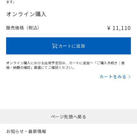
ます。
"対応済み"や非含有の記載がされた商品であっても、流通
在庫等で未対応品が混在する可能性があります。
オンライン購入
非含有品が必要な際は、弊社営業部門もしくは販売店へお
問い合わせください。
¥ 11,110
販売価格（税込）
この製品のRoHS/REACH対応状況ページへ
カートに追加
オンライン購入における出荷予定日は、カートに追加～「ご購入手続き：価
格・納期の確認」画面にてご確認ください。
カートをみる
ページ先頭へ戻る
お知らせ・最新情報