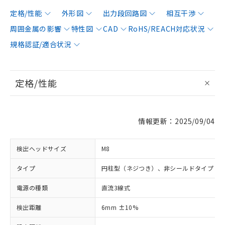
定格/性能
外形図
出力段回路図
相互干渉
周囲金属の影響
特性図
CAD
RoHS/REACH対応状況
規格認証/適合状況
定格/性能
情報更新：2025/09/04
検出ヘッドサイズ
M8
タイプ
円柱型（ネジつき）、非シールドタイプ
電源の種類
直流3線式
検出距離
6mm ±10%