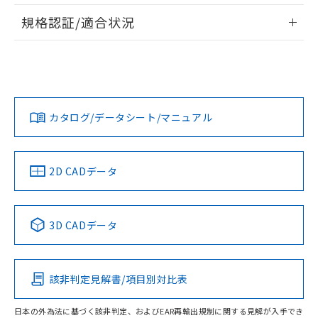
情報更新：2026/7/29
A: 80mm以上、B: 60mm以上
規格認証/適合状況
ログイン/会員登録
EU RoHS
注意事項・凡例
UL認証
CSA認証
CEマーキング
L: 10mm以上、φd: 30mm以上、D: 10mm以上、m: 18mm
以上、n: 30mm以上
Yes
Yes
Yes
金属埋め込み
対応状況
対応予定月
※1
※2
ダウンロードデータをご利用いただく前に、以下を必ずお読
みください。
カタログ/データシート/マニュアル
対応済み
ソフトウェアの使用条件
LR型式承認
DNV型式承認
BV型式承認
KR型式承
タイムチャート
（イギリス
（ノルウェー
（フランス
（韓国
船舶規格）
船舶規格）
船舶規格）
船舶規格
中国 RoHS
注意事項・凡例
2D CADデータ
No
No
No
No
l: 13mm以上、φd: 30mm以上、D: 13mm以上、m: 18mm
以上、n: 30mm以上
中国 RoHS表
※1 ※2
検出領域
3D CADデータ
この製品の規格認証/適合状況ページへ
Pb
Hg
Cd
Cr(VI)
その他の認証はこちらのページからご検索ください
該非判定見解書/項目別対比表
X
O
O
O
日本の外為法に基づく該非判定、およびEAR再輸出規制に関する見解が入手でき