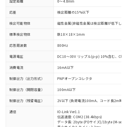
設定距離
0～4.8mm
応差
検出距離の15%以下
検出可能物体
磁性金属(非磁性金属は検出距離が低下します
標準検出物体
鉄18×18×1mm
応答周波数
800Hz
電源電圧
DC10～30V リップル(p-p) 10%含む、Class
消費電流
16mA以下
制御出力（出力形式）
PNPオープンコレクタ
制御出力（開閉容量）
100mA以下
制御出力（残留電圧）
2V以下 (負荷電流100mA、コード長2m時)
通信
IO-Link Ver1.1
伝送速度: COM2 (38.4kbps)
データ長: 2byte (PDサイズ)/1byte (M-seque
最小サイクルタイム: 2.3ms