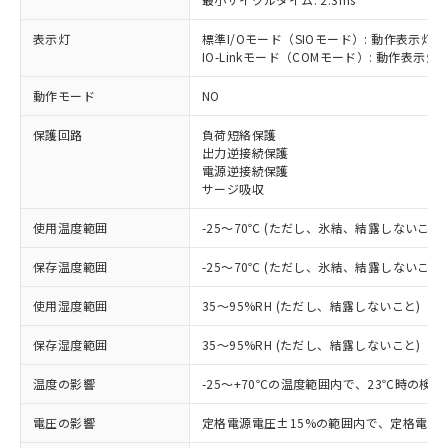
表示灯
標準I/Oモード（SIOモード）: 動作表示灯(
IO-Linkモード（COMモード）: 動作表示灯(
※1 対応状況
動作モード
NO
対応済み：EU RoHS指令（10物質）の
保護回路
負荷短絡保護
非含有に対応した製品が提供可能な商品で
出力逆接続保護
す。
電源逆接続保護
対応予定：EU RoHS指令（10物質）の非含
サージ吸収
ご利用条件
有に対応した製品に切り替える予定のある
商品です。
使用温度範囲
-25～70℃ (ただし、氷結、結露しないこと)
対応予定なし：EU RoHS指令（10物質）の
以下の条件をお読みいただき、同意のうえ
非含有に非対応の商品で、対応品を出す予
保存温度範囲
-25～70℃ (ただし、氷結、結露しないこと)
ご利用ください。
定はありません。
調査・確認中：EU RoHS指令（10物質）の
使用湿度範囲
35～95%RH (ただし、結露しないこと)
本サービスは、当社制御機器事業取扱
※1 中国RoHS○×表
非含有の対応状況を調査中または確認中の
商品の当社在庫状況および標準価格
保存湿度範囲
35～95%RH (ただし、結露しないこと)
商品です。
(税抜)を提供させていただくもので
「○」：最大均質材料含有率が中国RoHSの
非該当品：ライセンス料など無形物で、有
す。
温度の影響
-25～+70℃の温度範囲内で、23℃時の検
基準値以下であることを示します。
害物質有無と関係のない商品です。
当社制御機器事業取扱商品の中には、
「×」：最大均質材料含有率が中国RoHSの
仕入先様の事情により、非含有部品として
本サービスの対象外となる商品もある
電圧の影響
定格電源電圧±15%の範囲内で、定格電源
基準値を超えていることを示します。
いたものが、含有品と判明した場合などや
当社は、これら貴社製品のうち、外国
ことをご了承ください。