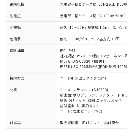
「－」：未確認です。当社販売部門へお問
むを得ず変更することがあります。
為替および外国貿易法に定める商品
絶縁抵抗
在庫状況および標準価格照会結果は、
充電部一括とケース間: 50MΩ以上(DC500V
い合わせください。
（以下｢規制貨物等」という）を輸出
記載している更新日時点での社内デー
*EU RoHS指令（10物質）：
または国外への提供する場合は、日本
耐電圧
充電部一括とケース間: AC1000V 50/60Hz 1
記
タに基づき作成されるものであり、閲
説明
鉛(Pb) 1000ppm以下、 水銀(Hg) 1000ppm以下、 カド
*中国RoHS10物質の基準値 (GB/T26572)：
国政府の輸出許可(または役務取引許
号
覧された時点での実際の在庫および標
ミウム(Cd) 100ppm以下、
Pb(鉛) :1000ppm、 Hg(水銀) : 1000ppm、 Cd(カドミウ
耐振動
可)を取得するなどの必要な手続きを
耐久: 10～55Hz 複振幅 1.5mm X、Y、Z各
六価クロム(Cr(Ⅵ)) 1000ppm以下、ポリ臭化ビフェニル
ム) : 100ppm、
準価格とは異なる場合があることをご
類(PBB) 1000ppm以下、ポリ臭化ジフェニルエーテル類
Cr(Ⅵ)(六価クロム) : 1000ppm、 PBBs(ポリ臭化ビフェ
とります。
了承ください。
(PBDE) 1000ppm以下、フタル酸ビス(2-エチルヘキシ
○
一定数以上の在庫あり
ニル類) : 1000ppm、 PBDEs(ポリ臭化ジフェニルエーテ
2
耐衝撃
耐久: 500m/s
X、Y、Z各方向 10回
当社は規制貨物を破棄する場合は、完
ル) (DEHP)(別名：DOP) 1000ppm以下、フタル酸ブチ
正式な納期状況および標準価格はお客
ル類) : 1000ppm、
ルベンジル（BBP） 1000ppm以下、フタル酸ジブチル
全に破砕するなど、違法に輸出されな
DBP(フタル酸ジブチル) : 1000ppm、 DIBP(フタル酸ジ
様のお取引先、またはお客様担当のオ
（DBP） 1000ppm以下、フタル酸ジイソブチル
保護構造
IEC: IP67
イソブチル) : 1000ppm、 BBP(フタル酸ブチルベンジ
△
一定数には満たないが在庫あり
いよう必要な手段を講じます。
ムロン制御機器販売店・当社販売員に
(DIBP) 1000ppm以下
ル) : 1000ppm、
社内規格: オムロン耐油コンポーネント評価
当社は貴社製品を、核兵器、ミサイ
但し、RoHS指令で産業用監視および制御機器に対する
DEHP(フタル酸ビス(2-エチルヘキシル)) : 1000ppm
ご相談ください。
IP67G (JIS C0920 附属書1)
適用除外項目は除く。
ル、化学兵器、生物兵器またはその他
－
在庫なし(最新の在庫状況につ
オムロン制御機器販売店や当社販売拠
IP69K (ISO 20653規格(旧DIN規格 40050 PA
フタル酸エステル類の４物質については閾値を超える意
武器並びにこれらの製造装置等に一切
いては、お客様のお取引先、ま
図的な使用がないことを確認しています。
点は「
販売ネットワーク
」をご確認
※2 環境保護使用期限
使用いたしません。
接続方式
たはお客様担当のオムロン制御
コード引き出しタイプ (5m)
ください。
当社は、貴社製品を第三者に販売する
機器販売店・当社販売員にご確
在庫状況および標準価格結果を当社の
※2 対応予定月
「ｅ」：有害物質（10物質）のすべてが基
材質
場合は、上記1、2および3の内容を当
ケース: ステンレス (SUS303)
認ください)
事前の承諾なく第三者に漏洩または開
準値以下であることを示します。
検出面: ポリブチレンテレフタレート (PBT)
該第三者に通知します。また当社は、
示しないようお願いします。
締めつけナット: 黄銅 ニッケルメッキ
部品在庫の切り替え状況などにより、予定
「10」：通常の使用状況下において有害物
販売先および販売に係わる関係者が違
マイパーツ機能（部品リスト作成サー
空
受注生産機種、また在庫状況の
歯付座金: 鉄 亜鉛メッキ
月が前後することがあります。
質が外部に漏えいし、環境に深刻な影響を
法に輸出するおそれがある場合は、取
ビス）をご利用いただくには、I-Web
白
情報を公開していない機種
コード: 塩化ビニル (PVC)
及ぼさない年数を意味します。
り引きをいたしません。
メンバーズにご登録されている必要が
「－」：未確認です。当社販売部門へお問
付属品
あります。
取扱説明書、締付ナット、歯付座金
い合わせください。
お客様が当ウェブサイト上で当社にご