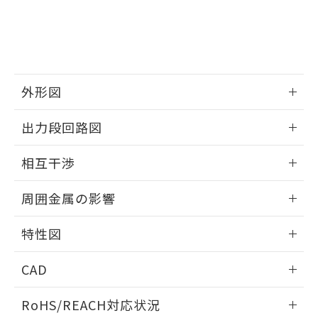
※3 非含有証明書ダウンロード
登録された部品リストについて、当社
および当社の共同利用者が、当社の製
下記の非含有証明書をダウンロードするこ
品・サービスに関するお客様との取
とができます。
合意する
キャンセル
引・商談に必要な範囲で利用すること
をご了承ください。
EU RoHS指令（10物質）の非含有証明書
※当社の共同利用者とは、
"個人情報
外形図
51物質の非含有証明書（当社基準）
の共同利用に関して"
の「1.共同利
※本証明書は発行日時点で非含有を証明す
用者の範囲」に記載されている法人を
情報更新：2025/09/04
るもので、過去に遡って非含有を証明する
出力段回路図
指します。
ものではありません。
外形図
また、RoHS指令のフタル酸エステル類４
情報更新：2025/09/04
相互干渉
物質の対応では、対応完了までの期間は出
荷製品に未対応品が混在することから備考
出力段回路図
情報更新：2025/09/04
欄に対応日を記載しておりました。
周囲金属の影響
既に当社にて対応品への在庫切替を完了
相互干渉
していることから、特段のことがない限
情報更新：2025/09/04
特性図
り、2022年1月12日より割愛しておりま
す。
周囲金属の影響
情報更新：2025/09/04
CAD
検出物体の大きさと材質による影響
ログイン/会員登録いただくと、CADデータをダウンロー
RoHS/REACH対応状況
ドすることができます。