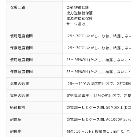
※1 対応状況
保護回路
負荷短絡保護
出力逆接続保護
対応済み：EU RoHS指令（10物質）の
電源逆接続保護
非含有に対応した製品が提供可能な商品で
サージ吸収
す。
対応予定：EU RoHS指令（10物質）の非含
使用温度範囲
-25～70℃ (ただし、氷結、結露しないこ
ご利用条件
有に対応した製品に切り替える予定のある
商品です。
保存温度範囲
-25～70℃ (ただし、氷結、結露しないこ
対応予定なし：EU RoHS指令（10物質）の
以下の条件をお読みいただき、同意のうえ
非含有に非対応の商品で、対応品を出す予
使用湿度範囲
35～95%RH (ただし、結露しないこと)
ご利用ください。
定はありません。
調査・確認中：EU RoHS指令（10物質）の
保存湿度範囲
35～95%RH (ただし、結露しないこと)
本サービスは、当社制御機器事業取扱
※1 中国RoHS○×表
非含有の対応状況を調査中または確認中の
商品の当社在庫状況および標準価格
温度の影響
-25～+70℃の温度範囲内で、23℃時の
商品です。
(税抜)を提供させていただくもので
「○」：最大均質材料含有率が中国RoHSの
非該当品：ライセンス料など無形物で、有
す。
電圧の影響
定格電源電圧±15%の範囲内で、定格電
基準値以下であることを示します。
害物質有無と関係のない商品です。
当社制御機器事業取扱商品の中には、
「×」：最大均質材料含有率が中国RoHSの
仕入先様の事情により、非含有部品として
本サービスの対象外となる商品もある
絶縁抵抗
充電部一括とケース間: 50MΩ以上(DC50
基準値を超えていることを示します。
いたものが、含有品と判明した場合などや
当社は、これら貴社製品のうち、外国
ことをご了承ください。
「－」：未確認です。当社販売部門へお問
むを得ず変更することがあります。
為替および外国貿易法に定める商品
在庫状況および標準価格照会結果は、
耐電圧
充電部一括とケース間: AC1000V 50/60Hz
い合わせください。
（以下｢規制貨物等」という）を輸出
記載している更新日時点での社内デー
*EU RoHS指令（10物質）：
または国外への提供する場合は、日本
耐振動
耐久: 10～55Hz 複振幅 1.5mm X、Y、Z
記
タに基づき作成されるものであり、閲
説明
鉛(Pb) 1000ppm以下、 水銀(Hg) 1000ppm以下、 カド
*中国RoHS10物質の基準値 (GB/T26572)：
国政府の輸出許可(または役務取引許