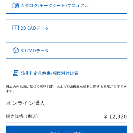
みください。
カタログ/データシート/マニュアル
対応済み
ソフトウェアの使用条件
LR型式承認
DNV型式承認
BV型式承認
KR型式承
（イギリス
（ノルウェー
（フランス
（韓国
船舶規格）
船舶規格）
船舶規格）
船舶規格
中国 RoHS
注意事項・凡例
2D CADデータ
No
No
No
No
l: 4mm以上、φd: 20mm以上、D: 4mm以上、m: 18mm以
上、n: 20mm以上
中国 RoHS表
※1 ※2
検出領域
3D CADデータ
この製品の規格認証/適合状況ページへ
Pb
Hg
Cd
Cr(VI)
その他の認証はこちらのページからご検索ください
該非判定見解書/項目別対比表
X
O
O
O
日本の外為法に基づく該非判定、およびEAR再輸出規制に関する見解が入手でき
ます。
"対応済み"や非含有の記載がされた商品であっても、流通
在庫等で未対応品が混在する可能性があります。
オンライン購入
非含有品が必要な際は、弊社営業部門もしくは販売店へお
問い合わせください。
¥ 12,320
販売価格（税込）
この製品のRoHS/REACH対応状況ページへ