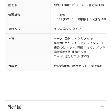
号
覧された時点での実際の在庫および標
ミウム(Cd) 100ppm以下、
Pb(鉛) :1000ppm、 Hg(水銀) : 1000ppm、 Cd(カドミウ
可)を取得するなどの必要な手続きを
2
六価クロム(Cr(Ⅵ)) 1000ppm以下、ポリ臭化ビフェニル
耐衝撃
耐久: 1000m/s
X、Y、Z各方向 10回
ム) : 100ppm、
準価格とは異なる場合があることをご
類(PBB) 1000ppm以下、ポリ臭化ジフェニルエーテル類
Cr(Ⅵ)(六価クロム) : 1000ppm、 PBBs(ポリ臭化ビフェ
とります。
了承ください。
(PBDE) 1000ppm以下、フタル酸ビス(2-エチルヘキシ
○
一定数以上の在庫あり
ニル類) : 1000ppm、 PBDEs(ポリ臭化ジフェニルエーテ
保護構造
IEC: IP67
当社は規制貨物を破棄する場合は、完
ル) (DEHP)(別名：DOP) 1000ppm以下、フタル酸ブチ
正式な納期状況および標準価格はお客
ル類) : 1000ppm、
IP69K (ISO 20653規格(旧DIN規格 40050 
ルベンジル（BBP） 1000ppm以下、フタル酸ジブチル
全に破砕するなど、違法に輸出されな
DBP(フタル酸ジブチル) : 1000ppm、 DIBP(フタル酸ジ
様のお取引先、またはお客様担当のオ
（DBP） 1000ppm以下、フタル酸ジイソブチル
イソブチル) : 1000ppm、 BBP(フタル酸ブチルベンジ
△
一定数には満たないが在庫あり
いよう必要な手段を講じます。
ムロン制御機器販売店・当社販売員に
(DIBP) 1000ppm以下
ル) : 1000ppm、
接続方式
M12コネクタタイプ
当社は貴社製品を、核兵器、ミサイ
但し、RoHS指令で産業用監視および制御機器に対する
DEHP(フタル酸ビス(2-エチルヘキシル)) : 1000ppm
ご相談ください。
適用除外項目は除く。
ル、化学兵器、生物兵器またはその他
－
在庫なし(最新の在庫状況につ
オムロン制御機器販売店や当社販売拠
フタル酸エステル類の４物質については閾値を超える意
材質
ケース: 黄銅 ニッケルメッキ
武器並びにこれらの製造装置等に一切
いては、お客様のお取引先、ま
図的な使用がないことを確認しています。
点は「
販売ネットワーク
」をご確認
検出面: ポリブチレンテレフタレート (PB
※2 環境保護使用期限
使用いたしません。
たはお客様担当のオムロン制御
締めつけナット: 黄銅 ニッケルメッキ
ください。
当社は、貴社製品を第三者に販売する
歯付座金: 鉄 亜鉛メッキ
機器販売店・当社販売員にご確
在庫状況および標準価格結果を当社の
※2 対応予定月
「ｅ」：有害物質（10物質）のすべてが基
コード: 塩化ビニル (PVC)
場合は、上記1、2および3の内容を当
認ください)
事前の承諾なく第三者に漏洩または開
準値以下であることを示します。
該第三者に通知します。また当社は、
示しないようお願いします。
付属品
取扱説明書、締付ナット、歯付座金
部品在庫の切り替え状況などにより、予定
「10」：通常の使用状況下において有害物
販売先および販売に係わる関係者が違
マイパーツ機能（部品リスト作成サー
空
受注生産機種、また在庫状況の
月が前後することがあります。
質が外部に漏えいし、環境に深刻な影響を
法に輸出するおそれがある場合は、取
ビス）をご利用いただくには、I-Web
白
情報を公開していない機種
及ぼさない年数を意味します。
り引きをいたしません。
メンバーズにご登録されている必要が
「－」：未確認です。当社販売部門へお問
あります。
い合わせください。
お客様が当ウェブサイト上で当社にご
※3 非含有証明書ダウンロード
登録された部品リストについて、当社
および当社の共同利用者が、当社の製
下記の非含有証明書をダウンロードするこ
品・サービスに関するお客様との取
外形図
とができます。
合意する
キャンセル
引・商談に必要な範囲で利用すること