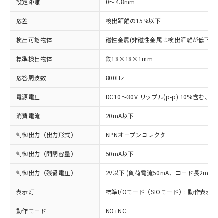
設定距離
0～4.8mm
応差
検出距離の15%以下
検出可能物体
磁性金属(非磁性金属は検出距離が低下し
標準検出物体
鉄18×18×1mm
応答周波数
800Hz
電源電圧
DC10～30V リップル(p-p) 10%含む、Cla
消費電流
20mA以下
制御出力（出力形式）
NPNオープンコレクタ
制御出力（開閉容量）
50mA以下
制御出力（残留電圧）
2V以下 (負荷電流50mA、コード長2m時)
表示灯
標準I/Oモード（SIOモード）: 動作表示灯
動作モード
NO+NC