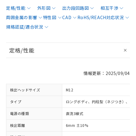
定格/性能
外形図
出力段回路図
相互干渉
周囲金属の影響
特性図
CAD
RoHS/REACH対応状況
規格認証/適合状況
定格/性能
情報更新：2025/09/04
検出ヘッドサイズ
M12
タイプ
ロングボディ、円柱型（ネジつき）、シ
電源の種類
直流3線式
検出距離
6mm ±10%