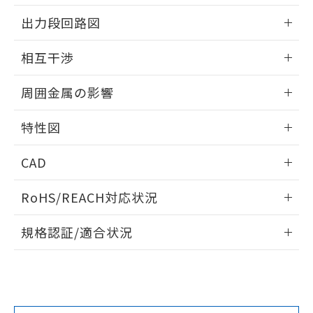
情報更新：2025/09/04
をご了承ください。
出力段回路図
EU RoHS指令（10物質）の非含有証明書
※当社の共同利用者とは、
"個人情報
51物質の非含有証明書（当社基準）
の共同利用に関して"
の「1.共同利
外形図
情報更新：2025/09/04
※本証明書は発行日時点で非含有を証明す
相互干渉
用者の範囲」に記載されている法人を
るもので、過去に遡って非含有を証明する
指します。
出力段回路図
ものではありません。
情報更新：2025/09/04
周囲金属の影響
また、RoHS指令のフタル酸エステル類４
物質の対応では、対応完了までの期間は出
相互干渉
情報更新：2025/09/04
荷製品に未対応品が混在することから備考
特性図
欄に対応日を記載しておりました。
周囲金属の影響
情報更新：2025/09/04
既に当社にて対応品への在庫切替を完了
CAD
していることから、特段のことがない限
り、2022年1月12日より割愛しておりま
検出物体の大きさと材質による影響
ログイン/会員登録いただくと、CADデータをダウンロー
RoHS/REACH対応状況
す。
ドすることができます。
情報更新：2026/7/29
A: 40mm以上、B: 30mm以上
規格認証/適合状況
ログイン/会員登録
EU RoHS
注意事項・凡例
UL認証
CSA認証
CEマーキング
L: 0mm以上、φd: 20mm以上、D: 0mm以上、m: 18mm以
上、n: 20mm以上
Yes
Yes
Yes
金属埋め込み
対応状況
対応予定月
※1
※2
ダウンロードデータをご利用いただく前に、以下を必ずお読
タイムチャート