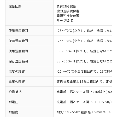
保護回路
負荷短絡保護
※1 対応状況
出力逆接続保護
電源逆接続保護
サージ吸収
対応済み：EU RoHS指令（10物質）の
非含有に対応した製品が提供可能な商品で
使用温度範囲
-25～70℃ (ただし、氷結、結露しないこ
す。
対応予定：EU RoHS指令（10物質）の非含
保存温度範囲
-25～70℃ (ただし、氷結、結露しないこ
ご利用条件
有に対応した製品に切り替える予定のある
商品です。
使用湿度範囲
35～95%RH (ただし、結露しないこと)
対応予定なし：EU RoHS指令（10物質）の
以下の条件をお読みいただき、同意のうえ
非含有に非対応の商品で、対応品を出す予
保存湿度範囲
35～95%RH (ただし、結露しないこと)
ご利用ください。
定はありません。
調査・確認中：EU RoHS指令（10物質）の
温度の影響
-25～+70℃の温度範囲内で、23℃時の
本サービスは、当社制御機器事業取扱
※1 中国RoHS○×表
非含有の対応状況を調査中または確認中の
商品の当社在庫状況および標準価格
商品です。
電圧の影響
定格電源電圧±15%の範囲内で、定格電
(税抜)を提供させていただくもので
「○」：最大均質材料含有率が中国RoHSの
非該当品：ライセンス料など無形物で、有
す。
基準値以下であることを示します。
絶縁抵抗
充電部一括とケース間: 50MΩ以上(DC50
害物質有無と関係のない商品です。
当社制御機器事業取扱商品の中には、
「×」：最大均質材料含有率が中国RoHSの
仕入先様の事情により、非含有部品として
本サービスの対象外となる商品もある
耐電圧
充電部一括とケース間: AC1000V 50/60Hz
基準値を超えていることを示します。
いたものが、含有品と判明した場合などや
当社は、これら貴社製品のうち、外国
ことをご了承ください。
「－」：未確認です。当社販売部門へお問
むを得ず変更することがあります。
為替および外国貿易法に定める商品
在庫状況および標準価格照会結果は、
耐振動
耐久: 10～55Hz 複振幅 1.5mm X、Y、Z
い合わせください。
（以下｢規制貨物等」という）を輸出