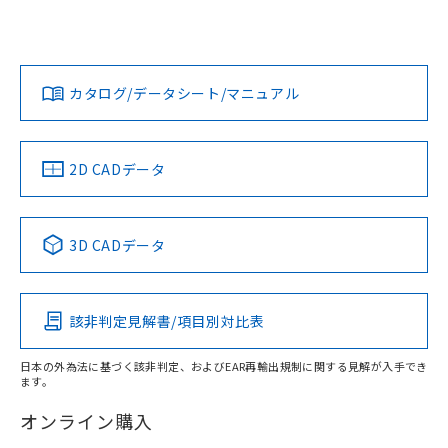
UL認証
CSA認証
CEマーキング
L: 0mm以上、φd: 20mm以上、D: 0mm以上、m: 18mm以
上、n: 20mm以上
Yes
Yes
Yes
金属埋め込み
対応状況
対応予定月
※1
※2
ダウンロードデータをご利用いただく前に、以下を必ずお読
タイムチャート
みください。
カタログ/データシート/マニュアル
対応済み
ソフトウェアの使用条件
LR型式承認
DNV型式承認
BV型式承認
KR型式承
（イギリス
（ノルウェー
（フランス
（韓国
船舶規格）
船舶規格）
船舶規格）
船舶規格
中国 RoHS
注意事項・凡例
2D CADデータ
No
No
No
No
l: 4mm以上、φd: 20mm以上、D: 4mm以上、m: 18mm以
上、n: 20mm以上
中国 RoHS表
※1 ※2
検出領域
3D CADデータ
この製品の規格認証/適合状況ページへ
Pb
Hg
Cd
Cr(VI)
その他の認証はこちらのページからご検索ください
該非判定見解書/項目別対比表
X
O
O
O
日本の外為法に基づく該非判定、およびEAR再輸出規制に関する見解が入手でき
ます。
"対応済み"や非含有の記載がされた商品であっても、流通
在庫等で未対応品が混在する可能性があります。
オンライン購入
非含有品が必要な際は、弊社営業部門もしくは販売店へお