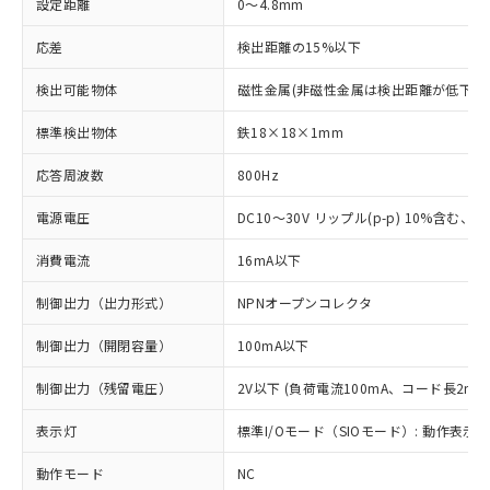
設定距離
0～4.8mm
応差
検出距離の15%以下
検出可能物体
磁性金属(非磁性金属は検出距離が低下し
標準検出物体
鉄18×18×1mm
応答周波数
800Hz
電源電圧
DC10～30V リップル(p-p) 10%含む、Cla
消費電流
16mA以下
制御出力（出力形式）
NPNオープンコレクタ
制御出力（開閉容量）
100mA以下
制御出力（残留電圧）
2V以下 (負荷電流100mA、コード長2m時
表示灯
標準I/Oモード（SIOモード）: 動作表示灯
動作モード
NC