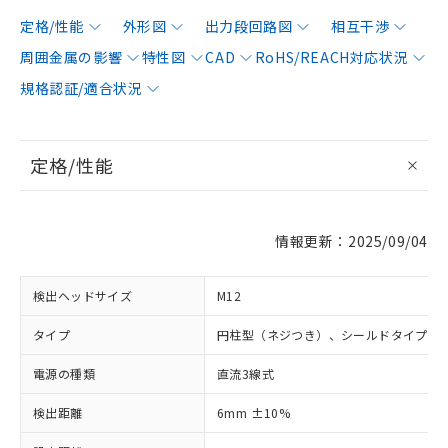
定格/性能
外形図
出力段回路図
相互干渉
周囲金属の影響
特性図
CAD
RoHS/REACH対応状況
規格認証/適合状況
定格/性能
情報更新：2025/09/04
検出ヘッドサイズ
M12
タイプ
円柱型（ネジつき）、シールドタイプ
電源の種類
直流3線式
検出距離
6mm ±10%