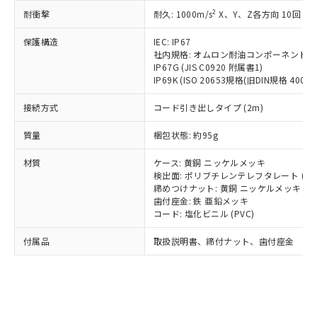
記載している更新日時点での社内デー
*EU RoHS指令（10物質）：
または国外への提供する場合は、日本
2
耐衝撃
記
タに基づき作成されるものであり、閲
説明
耐久: 1000m/s
X、Y、Z各方向 10回
鉛(Pb) 1000ppm以下、 水銀(Hg) 1000ppm以下、 カド
*中国RoHS10物質の基準値 (GB/T26572)：
国政府の輸出許可(または役務取引許
号
覧された時点での実際の在庫および標
ミウム(Cd) 100ppm以下、
Pb(鉛) :1000ppm、 Hg(水銀) : 1000ppm、 Cd(カドミウ
可)を取得するなどの必要な手続きを
六価クロム(Cr(Ⅵ)) 1000ppm以下、ポリ臭化ビフェニル
保護構造
IEC: IP67
ム) : 100ppm、
準価格とは異なる場合があることをご
類(PBB) 1000ppm以下、ポリ臭化ジフェニルエーテル類
Cr(Ⅵ)(六価クロム) : 1000ppm、 PBBs(ポリ臭化ビフェ
とります。
社内規格: オムロン耐油コンポーネント評
了承ください。
(PBDE) 1000ppm以下、フタル酸ビス(2-エチルヘキシ
○
一定数以上の在庫あり
ニル類) : 1000ppm、 PBDEs(ポリ臭化ジフェニルエーテ
IP67G (JIS C0920 附属書1)
当社は規制貨物を破棄する場合は、完
ル) (DEHP)(別名：DOP) 1000ppm以下、フタル酸ブチ
正式な納期状況および標準価格はお客
ル類) : 1000ppm、
IP69K (ISO 20653規格(旧DIN規格 40050 
ルベンジル（BBP） 1000ppm以下、フタル酸ジブチル
全に破砕するなど、違法に輸出されな
DBP(フタル酸ジブチル) : 1000ppm、 DIBP(フタル酸ジ
様のお取引先、またはお客様担当のオ
（DBP） 1000ppm以下、フタル酸ジイソブチル
イソブチル) : 1000ppm、 BBP(フタル酸ブチルベンジ
△
一定数には満たないが在庫あり
いよう必要な手段を講じます。
ムロン制御機器販売店・当社販売員に
(DIBP) 1000ppm以下
ル) : 1000ppm、
接続方式
コード引き出しタイプ (2m)
当社は貴社製品を、核兵器、ミサイ
但し、RoHS指令で産業用監視および制御機器に対する
DEHP(フタル酸ビス(2-エチルヘキシル)) : 1000ppm
ご相談ください。
適用除外項目は除く。
ル、化学兵器、生物兵器またはその他
－
在庫なし(最新の在庫状況につ
オムロン制御機器販売店や当社販売拠
質量
梱包状態: 約95g
フタル酸エステル類の４物質については閾値を超える意
武器並びにこれらの製造装置等に一切
いては、お客様のお取引先、ま
図的な使用がないことを確認しています。
点は「
販売ネットワーク
」をご確認
※2 環境保護使用期限
使用いたしません。
たはお客様担当のオムロン制御
材質
ください。
ケース: 黄銅 ニッケルメッキ
当社は、貴社製品を第三者に販売する
機器販売店・当社販売員にご確
検出面: ポリブチレンテレフタレート (PB
在庫状況および標準価格結果を当社の
※2 対応予定月
「ｅ」：有害物質（10物質）のすべてが基
場合は、上記1、2および3の内容を当
締めつけナット: 黄銅 ニッケルメッキ
認ください)
事前の承諾なく第三者に漏洩または開
準値以下であることを示します。
歯付座金: 鉄 亜鉛メッキ
該第三者に通知します。また当社は、
示しないようお願いします。
コード: 塩化ビニル (PVC)
部品在庫の切り替え状況などにより、予定
「10」：通常の使用状況下において有害物
販売先および販売に係わる関係者が違
マイパーツ機能（部品リスト作成サー
空
受注生産機種、また在庫状況の
月が前後することがあります。
質が外部に漏えいし、環境に深刻な影響を
法に輸出するおそれがある場合は、取
ビス）をご利用いただくには、I-Web
白
情報を公開していない機種
付属品
取扱説明書、締付ナット、歯付座金
及ぼさない年数を意味します。
り引きをいたしません。
メンバーズにご登録されている必要が
「－」：未確認です。当社販売部門へお問
あります。
い合わせください。
お客様が当ウェブサイト上で当社にご
※3 非含有証明書ダウンロード
登録された部品リストについて、当社
および当社の共同利用者が、当社の製