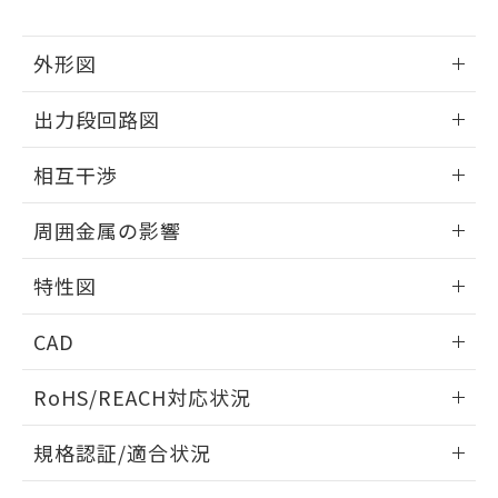
下記の非含有証明書をダウンロードするこ
品・サービスに関するお客様との取
とができます。
合意する
キャンセル
引・商談に必要な範囲で利用すること
外形図
をご了承ください。
EU RoHS指令（10物質）の非含有証明書
※当社の共同利用者とは、
"個人情報
51物質の非含有証明書（当社基準）
情報更新：2025/09/04
の共同利用に関して"
の「1.共同利
出力段回路図
※本証明書は発行日時点で非含有を証明す
用者の範囲」に記載されている法人を
るもので、過去に遡って非含有を証明する
外形図
指します。
情報更新：2025/09/04
ものではありません。
相互干渉
また、RoHS指令のフタル酸エステル類４
出力段回路図
情報更新：2025/09/04
物質の対応では、対応完了までの期間は出
周囲金属の影響
荷製品に未対応品が混在することから備考
欄に対応日を記載しておりました。
相互干渉
情報更新：2025/09/04
特性図
既に当社にて対応品への在庫切替を完了
していることから、特段のことがない限
周囲金属の影響
情報更新：2025/09/04
り、2022年1月12日より割愛しておりま
CAD
す。
検出物体の大きさと材質による影響
ログイン/会員登録いただくと、CADデータをダウンロー
RoHS/REACH対応状況
ドすることができます。
情報更新：2026/7/29
A: 40mm以上、B: 30mm以上
規格認証/適合状況
ログイン/会員登録
EU RoHS
注意事項・凡例