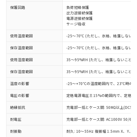
※1 対応状況
保護回路
負荷短絡保護
出力逆接続保護
電源逆接続保護
対応済み：EU RoHS指令（10物質）の
サージ吸収
非含有に対応した製品が提供可能な商品で
す。
使用温度範囲
-25～70℃ (ただし、氷結、結露しないこ
対応予定：EU RoHS指令（10物質）の非含
ご利用条件
有に対応した製品に切り替える予定のある
保存温度範囲
-25～70℃ (ただし、氷結、結露しないこ
商品です。
対応予定なし：EU RoHS指令（10物質）の
使用湿度範囲
35～95%RH (ただし、結露しないこと)
以下の条件をお読みいただき、同意のうえ
非含有に非対応の商品で、対応品を出す予
ご利用ください。
定はありません。
保存湿度範囲
35～95%RH (ただし、結露しないこと)
調査・確認中：EU RoHS指令（10物質）の
本サービスは、当社制御機器事業取扱
※1 中国RoHS○×表
非含有の対応状況を調査中または確認中の
温度の影響
-25～+70℃の温度範囲内で、23℃時の
商品の当社在庫状況および標準価格
商品です。
(税抜)を提供させていただくもので
「○」：最大均質材料含有率が中国RoHSの
電圧の影響
定格電源電圧±15%の範囲内で、定格電
非該当品：ライセンス料など無形物で、有
す。
基準値以下であることを示します。
害物質有無と関係のない商品です。
当社制御機器事業取扱商品の中には、
絶縁抵抗
充電部一括とケース間: 50MΩ以上(DC50
「×」：最大均質材料含有率が中国RoHSの
仕入先様の事情により、非含有部品として
本サービスの対象外となる商品もある
基準値を超えていることを示します。
いたものが、含有品と判明した場合などや
当社は、これら貴社製品のうち、外国
ことをご了承ください。
耐電圧
充電部一括とケース間: AC1000V 50/60Hz
「－」：未確認です。当社販売部門へお問
むを得ず変更することがあります。
為替および外国貿易法に定める商品
在庫状況および標準価格照会結果は、
い合わせください。
（以下｢規制貨物等」という）を輸出
記載している更新日時点での社内デー
耐振動
耐久: 10～55Hz 複振幅 1.5mm X、Y、Z
*EU RoHS指令（10物質）：
または国外への提供する場合は、日本