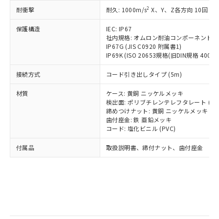
記
タに基づき作成されるものであり、閲
説明
鉛(Pb) 1000ppm以下、 水銀(Hg) 1000ppm以下、 カド
*中国RoHS10物質の基準値 (GB/T26572)：
国政府の輸出許可(または役務取引許
2
耐衝撃
耐久: 1000m/s
X、Y、Z各方向 10回
号
覧された時点での実際の在庫および標
ミウム(Cd) 100ppm以下、
Pb(鉛) :1000ppm、 Hg(水銀) : 1000ppm、 Cd(カドミウ
可)を取得するなどの必要な手続きを
六価クロム(Cr(Ⅵ)) 1000ppm以下、ポリ臭化ビフェニル
ム) : 100ppm、
準価格とは異なる場合があることをご
類(PBB) 1000ppm以下、ポリ臭化ジフェニルエーテル類
Cr(Ⅵ)(六価クロム) : 1000ppm、 PBBs(ポリ臭化ビフェ
とります。
保護構造
IEC: IP67
了承ください。
(PBDE) 1000ppm以下、フタル酸ビス(2-エチルヘキシ
○
一定数以上の在庫あり
ニル類) : 1000ppm、 PBDEs(ポリ臭化ジフェニルエーテ
社内規格: オムロン耐油コンポーネント評
当社は規制貨物を破棄する場合は、完
ル) (DEHP)(別名：DOP) 1000ppm以下、フタル酸ブチ
正式な納期状況および標準価格はお客
ル類) : 1000ppm、
IP67G (JIS C0920 附属書1)
ルベンジル（BBP） 1000ppm以下、フタル酸ジブチル
全に破砕するなど、違法に輸出されな
DBP(フタル酸ジブチル) : 1000ppm、 DIBP(フタル酸ジ
様のお取引先、またはお客様担当のオ
（DBP） 1000ppm以下、フタル酸ジイソブチル
IP69K (ISO 20653規格(旧DIN規格 40050 
イソブチル) : 1000ppm、 BBP(フタル酸ブチルベンジ
△
一定数には満たないが在庫あり
いよう必要な手段を講じます。
ムロン制御機器販売店・当社販売員に
(DIBP) 1000ppm以下
ル) : 1000ppm、
当社は貴社製品を、核兵器、ミサイ
但し、RoHS指令で産業用監視および制御機器に対する
DEHP(フタル酸ビス(2-エチルヘキシル)) : 1000ppm
ご相談ください。
接続方式
コード引き出しタイプ (5m)
適用除外項目は除く。
ル、化学兵器、生物兵器またはその他
－
在庫なし(最新の在庫状況につ
オムロン制御機器販売店や当社販売拠
フタル酸エステル類の４物質については閾値を超える意
武器並びにこれらの製造装置等に一切
いては、お客様のお取引先、ま
図的な使用がないことを確認しています。
点は「
販売ネットワーク
」をご確認
材質
ケース: 黄銅 ニッケルメッキ
※2 環境保護使用期限
使用いたしません。
たはお客様担当のオムロン制御
検出面: ポリブチレンテレフタレート (PB
ください。
当社は、貴社製品を第三者に販売する
締めつけナット: 黄銅 ニッケルメッキ
機器販売店・当社販売員にご確
在庫状況および標準価格結果を当社の
※2 対応予定月
「ｅ」：有害物質（10物質）のすべてが基
歯付座金: 鉄 亜鉛メッキ
場合は、上記1、2および3の内容を当
認ください)
事前の承諾なく第三者に漏洩または開
コード: 塩化ビニル (PVC)
準値以下であることを示します。
該第三者に通知します。また当社は、
示しないようお願いします。
部品在庫の切り替え状況などにより、予定
「10」：通常の使用状況下において有害物
販売先および販売に係わる関係者が違
マイパーツ機能（部品リスト作成サー
空
受注生産機種、また在庫状況の
付属品
取扱説明書、締付ナット、歯付座金
月が前後することがあります。
質が外部に漏えいし、環境に深刻な影響を
法に輸出するおそれがある場合は、取
ビス）をご利用いただくには、I-Web
白
情報を公開していない機種
及ぼさない年数を意味します。
り引きをいたしません。
メンバーズにご登録されている必要が
「－」：未確認です。当社販売部門へお問
あります。
い合わせください。
お客様が当ウェブサイト上で当社にご
※3 非含有証明書ダウンロード
登録された部品リストについて、当社
および当社の共同利用者が、当社の製
下記の非含有証明書をダウンロードするこ
品・サービスに関するお客様との取