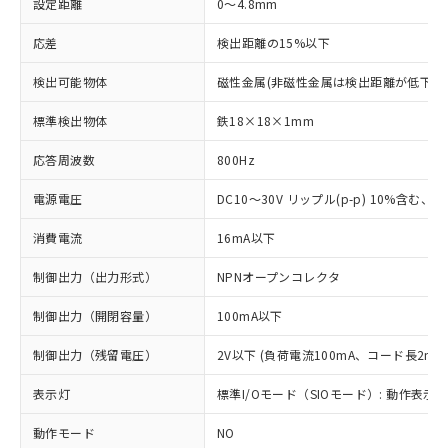
設定距離
0～4.8mm
応差
検出距離の15%以下
検出可能物体
磁性金属(非磁性金属は検出距離が低下し
標準検出物体
鉄18×18×1mm
応答周波数
800Hz
電源電圧
DC10～30V リップル(p-p) 10%含む、Cla
消費電流
16mA以下
制御出力（出力形式）
NPNオープンコレクタ
制御出力（開閉容量）
100mA以下
制御出力（残留電圧）
2V以下 (負荷電流100mA、コード長2m時
表示灯
標準I/Oモード（SIOモード）: 動作表示灯
動作モード
NO