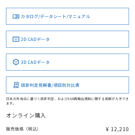
Yes
Yes
Yes
金属埋め込み
対応状況
対応予定月
※1
※2
ダウンロードデータをご利用いただく前に、以下を必ずお読
タイムチャート
みください。
カタログ/データシート/マニュアル
対応済み
ソフトウェアの使用条件
LR型式承認
DNV型式承認
BV型式承認
KR型式承
（イギリス
（ノルウェー
（フランス
（韓国
船舶規格）
船舶規格）
船舶規格）
船舶規格
中国 RoHS
注意事項・凡例
2D CADデータ
No
No
No
No
l: 4mm以上、φd: 20mm以上、D: 4mm以上、m: 18mm以
上、n: 20mm以上
中国 RoHS表
※1 ※2
検出領域
3D CADデータ
この製品の規格認証/適合状況ページへ
Pb
Hg
Cd
Cr(VI)
その他の認証はこちらのページからご検索ください
該非判定見解書/項目別対比表
X
O
O
O
日本の外為法に基づく該非判定、およびEAR再輸出規制に関する見解が入手でき
ます。
"対応済み"や非含有の記載がされた商品であっても、流通
在庫等で未対応品が混在する可能性があります。
オンライン購入
非含有品が必要な際は、弊社営業部門もしくは販売店へお
問い合わせください。
¥ 12,210
販売価格（税込）