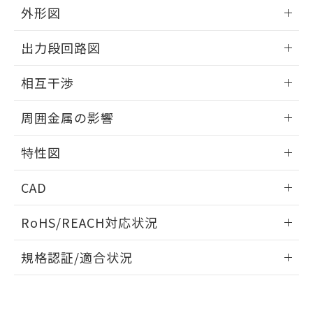
とができます。
合意する
キャンセル
外形図
引・商談に必要な範囲で利用すること
をご了承ください。
EU RoHS指令（10物質）の非含有証明書
情報更新：2025/09/04
※当社の共同利用者とは、
"個人情報
出力段回路図
51物質の非含有証明書（当社基準）
の共同利用に関して"
の「1.共同利
※本証明書は発行日時点で非含有を証明す
外形図
用者の範囲」に記載されている法人を
情報更新：2025/09/04
るもので、過去に遡って非含有を証明する
相互干渉
指します。
ものではありません。
出力段回路図
情報更新：2025/09/04
また、RoHS指令のフタル酸エステル類４
周囲金属の影響
物質の対応では、対応完了までの期間は出
荷製品に未対応品が混在することから備考
相互干渉
情報更新：2025/09/04
特性図
欄に対応日を記載しておりました。
既に当社にて対応品への在庫切替を完了
周囲金属の影響
情報更新：2025/09/04
していることから、特段のことがない限
CAD
り、2022年1月12日より割愛しておりま
検出物体の大きさと材質による影響
す。
ログイン/会員登録いただくと、CADデータをダウンロー
RoHS/REACH対応状況
ドすることができます。
情報更新：2026/7/29
A: 40mm以上、B: 30mm以上
規格認証/適合状況
ログイン/会員登録
EU RoHS
注意事項・凡例
UL認証
CSA認証
CEマーキング
L: 0mm以上、φd: 20mm以上、D: 0mm以上、m: 18mm以
上、n: 20mm以上