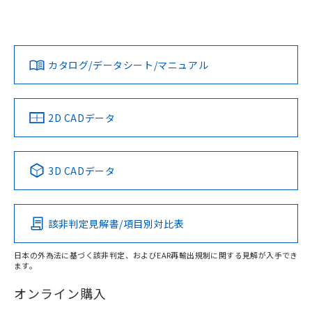
UL認証
CSA認証
CEマーキング
L: 0mm以上、φd: 20mm以上、D: 0mm以上、m: 18mm以
上、n: 20mm以上
Yes
Yes
Yes
金属埋め込み
対応状況
対応予定月
※1
※2
ダウンロードデータをご利用いただく前に、以下を必ずお読
タイムチャート
みください。
カタログ/データシート/マニュアル
対応済み
ソフトウェアの使用条件
LR型式承認
DNV型式承認
BV型式承認
KR型式承
（イギリス
（ノルウェー
（フランス
（韓国
船舶規格）
船舶規格）
船舶規格）
船舶規格
中国 RoHS
注意事項・凡例
2D CADデータ
No
No
No
No
l: 4mm以上、φd: 20mm以上、D: 4mm以上、m: 18mm以
上、n: 20mm以上
中国 RoHS表
※1 ※2
検出領域
3D CADデータ
この製品の規格認証/適合状況ページへ
Pb
Hg
Cd
Cr(VI)
その他の認証はこちらのページからご検索ください
該非判定見解書/項目別対比表
X
O
O
O
日本の外為法に基づく該非判定、およびEAR再輸出規制に関する見解が入手でき
ます。
"対応済み"や非含有の記載がされた商品であっても、流通
在庫等で未対応品が混在する可能性があります。
オンライン購入
非含有品が必要な際は、弊社営業部門もしくは販売店へお