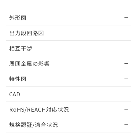
下記の非含有証明書をダウンロードするこ
品・サービスに関するお客様との取
とができます。
合意する
キャンセル
引・商談に必要な範囲で利用すること
外形図
をご了承ください。
EU RoHS指令（10物質）の非含有証明書
※当社の共同利用者とは、
"個人情報
51物質の非含有証明書（当社基準）
情報更新：2025/09/04
の共同利用に関して"
の「1.共同利
出力段回路図
※本証明書は発行日時点で非含有を証明す
用者の範囲」に記載されている法人を
るもので、過去に遡って非含有を証明する
外形図
指します。
情報更新：2025/09/04
ものではありません。
相互干渉
また、RoHS指令のフタル酸エステル類４
出力段回路図
情報更新：2025/09/04
物質の対応では、対応完了までの期間は出
周囲金属の影響
荷製品に未対応品が混在することから備考
欄に対応日を記載しておりました。
相互干渉
情報更新：2025/09/04
特性図
既に当社にて対応品への在庫切替を完了
していることから、特段のことがない限
周囲金属の影響
情報更新：2025/09/04
り、2022年1月12日より割愛しておりま
CAD
す。
検出物体の大きさと材質による影響
ログイン/会員登録いただくと、CADデータをダウンロー
RoHS/REACH対応状況
ドすることができます。
情報更新：2026/7/29
A: 40mm以上、B: 30mm以上
規格認証/適合状況
ログイン/会員登録
EU RoHS
注意事項・凡例