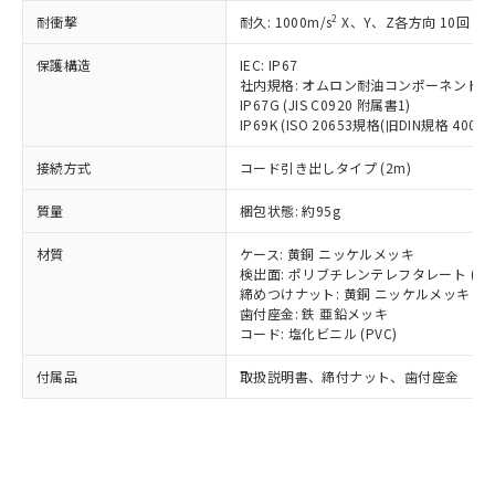
記載している更新日時点での社内デー
*EU RoHS指令（10物質）：
または国外への提供する場合は、日本
2
耐衝撃
記
タに基づき作成されるものであり、閲
説明
耐久: 1000m/s
X、Y、Z各方向 10回
鉛(Pb) 1000ppm以下、 水銀(Hg) 1000ppm以下、 カド
*中国RoHS10物質の基準値 (GB/T26572)：
国政府の輸出許可(または役務取引許
号
覧された時点での実際の在庫および標
ミウム(Cd) 100ppm以下、
Pb(鉛) :1000ppm、 Hg(水銀) : 1000ppm、 Cd(カドミウ
可)を取得するなどの必要な手続きを
六価クロム(Cr(Ⅵ)) 1000ppm以下、ポリ臭化ビフェニル
保護構造
IEC: IP67
ム) : 100ppm、
準価格とは異なる場合があることをご
類(PBB) 1000ppm以下、ポリ臭化ジフェニルエーテル類
Cr(Ⅵ)(六価クロム) : 1000ppm、 PBBs(ポリ臭化ビフェ
とります。
社内規格: オムロン耐油コンポーネント評
了承ください。
(PBDE) 1000ppm以下、フタル酸ビス(2-エチルヘキシ
○
一定数以上の在庫あり
ニル類) : 1000ppm、 PBDEs(ポリ臭化ジフェニルエーテ
IP67G (JIS C0920 附属書1)
当社は規制貨物を破棄する場合は、完
ル) (DEHP)(別名：DOP) 1000ppm以下、フタル酸ブチ
正式な納期状況および標準価格はお客
ル類) : 1000ppm、
IP69K (ISO 20653規格(旧DIN規格 40050 
ルベンジル（BBP） 1000ppm以下、フタル酸ジブチル
全に破砕するなど、違法に輸出されな
DBP(フタル酸ジブチル) : 1000ppm、 DIBP(フタル酸ジ
様のお取引先、またはお客様担当のオ
（DBP） 1000ppm以下、フタル酸ジイソブチル
イソブチル) : 1000ppm、 BBP(フタル酸ブチルベンジ
△
一定数には満たないが在庫あり
いよう必要な手段を講じます。
ムロン制御機器販売店・当社販売員に
(DIBP) 1000ppm以下
ル) : 1000ppm、
接続方式
コード引き出しタイプ (2m)
当社は貴社製品を、核兵器、ミサイ
但し、RoHS指令で産業用監視および制御機器に対する
DEHP(フタル酸ビス(2-エチルヘキシル)) : 1000ppm
ご相談ください。
適用除外項目は除く。
ル、化学兵器、生物兵器またはその他
－
在庫なし(最新の在庫状況につ
オムロン制御機器販売店や当社販売拠
質量
梱包状態: 約95g
フタル酸エステル類の４物質については閾値を超える意
武器並びにこれらの製造装置等に一切
いては、お客様のお取引先、ま
図的な使用がないことを確認しています。
点は「
販売ネットワーク
」をご確認
※2 環境保護使用期限
使用いたしません。
たはお客様担当のオムロン制御
材質
ください。
ケース: 黄銅 ニッケルメッキ
当社は、貴社製品を第三者に販売する
機器販売店・当社販売員にご確
検出面: ポリブチレンテレフタレート (PB
在庫状況および標準価格結果を当社の
※2 対応予定月
「ｅ」：有害物質（10物質）のすべてが基
場合は、上記1、2および3の内容を当
締めつけナット: 黄銅 ニッケルメッキ
認ください)
事前の承諾なく第三者に漏洩または開
準値以下であることを示します。
歯付座金: 鉄 亜鉛メッキ
該第三者に通知します。また当社は、
示しないようお願いします。
コード: 塩化ビニル (PVC)
部品在庫の切り替え状況などにより、予定
「10」：通常の使用状況下において有害物
販売先および販売に係わる関係者が違
マイパーツ機能（部品リスト作成サー
空
受注生産機種、また在庫状況の
月が前後することがあります。
質が外部に漏えいし、環境に深刻な影響を
法に輸出するおそれがある場合は、取
ビス）をご利用いただくには、I-Web
白
情報を公開していない機種
付属品
取扱説明書、締付ナット、歯付座金
及ぼさない年数を意味します。
り引きをいたしません。
メンバーズにご登録されている必要が
「－」：未確認です。当社販売部門へお問
あります。
い合わせください。
お客様が当ウェブサイト上で当社にご
※3 非含有証明書ダウンロード
登録された部品リストについて、当社
および当社の共同利用者が、当社の製