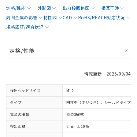
定格/性能
外形図
出力段回路図
相互干渉
周囲金属の影響
特性図
CAD
RoHS/REACH対応状況
規格認証/適合状況
定格/性能
情報更新：2025/09/04
検出ヘッドサイズ
M12
タイプ
円柱型（ネジつき）、シールドタイプ
電源の種類
直流3線式
検出距離
6mm ±10%