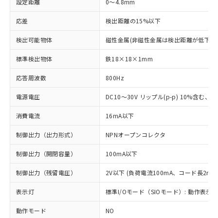
設定距離
0～4.8mm
応差
検出距離の15%以下
検出可能物体
磁性金属(非磁性金属は検出距離が低下し
標準検出物体
鉄18×18×1mm
応答周波数
800Hz
電源電圧
DC10～30V リップル(p-p) 10%含む、Cla
消費電流
16mA以下
制御出力（出力形式）
NPNオープンコレクタ
制御出力（開閉容量）
100mA以下
制御出力（残留電圧）
2V以下 (負荷電流100mA、コード長2m時
表示灯
標準I/Oモード（SIOモード）: 動作表示灯
動作モード
NO