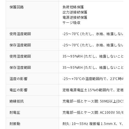
保護回路
負荷短絡保護
※1 対応状況
出力逆接続保護
電源逆接続保護
サージ吸収
対応済み：EU RoHS指令（10物質）の
非含有に対応した製品が提供可能な商品で
使用温度範囲
-25～70℃ (ただし、氷結、結露しないこ
す。
対応予定：EU RoHS指令（10物質）の非含
保存温度範囲
-25～70℃ (ただし、氷結、結露しないこ
ご利用条件
有に対応した製品に切り替える予定のある
商品です。
使用湿度範囲
35～95%RH (ただし、結露しないこと)
対応予定なし：EU RoHS指令（10物質）の
以下の条件をお読みいただき、同意のうえ
非含有に非対応の商品で、対応品を出す予
保存湿度範囲
35～95%RH (ただし、結露しないこと)
ご利用ください。
定はありません。
調査・確認中：EU RoHS指令（10物質）の
温度の影響
-25～+70℃の温度範囲内で、23℃時の
本サービスは、当社制御機器事業取扱
※1 中国RoHS○×表
非含有の対応状況を調査中または確認中の
商品の当社在庫状況および標準価格
商品です。
電圧の影響
定格電源電圧±15%の範囲内で、定格電
(税抜)を提供させていただくもので
「○」：最大均質材料含有率が中国RoHSの
非該当品：ライセンス料など無形物で、有
す。
基準値以下であることを示します。
絶縁抵抗
充電部一括とケース間: 50MΩ以上(DC50
害物質有無と関係のない商品です。
当社制御機器事業取扱商品の中には、
「×」：最大均質材料含有率が中国RoHSの
仕入先様の事情により、非含有部品として
本サービスの対象外となる商品もある
耐電圧
充電部一括とケース間: AC1000V 50/60Hz
基準値を超えていることを示します。
いたものが、含有品と判明した場合などや
当社は、これら貴社製品のうち、外国
ことをご了承ください。
「－」：未確認です。当社販売部門へお問
むを得ず変更することがあります。
為替および外国貿易法に定める商品
在庫状況および標準価格照会結果は、
耐振動
耐久: 10～55Hz 複振幅 1.5mm X、Y、Z
い合わせください。
（以下｢規制貨物等」という）を輸出