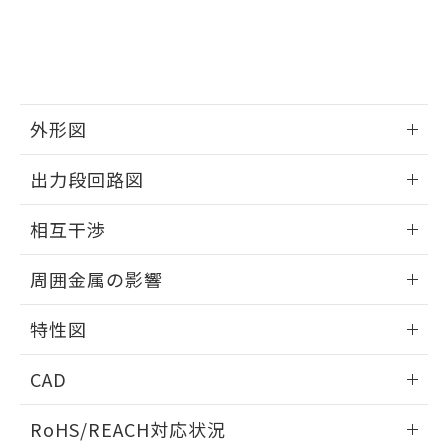
※3 非含有証明書ダウンロード
登録された部品リストについて、当社
および当社の共同利用者が、当社の製
下記の非含有証明書をダウンロードするこ
品・サービスに関するお客様との取
とができます。
合意する
キャンセル
引・商談に必要な範囲で利用すること
をご了承ください。
EU RoHS指令（10物質）の非含有証明書
※当社の共同利用者とは、
"個人情報
外形図
51物質の非含有証明書（当社基準）
の共同利用に関して"
の「1.共同利
※本証明書は発行日時点で非含有を証明す
用者の範囲」に記載されている法人を
情報更新：2025/09/04
るもので、過去に遡って非含有を証明する
出力段回路図
指します。
ものではありません。
外形図
また、RoHS指令のフタル酸エステル類４
情報更新：2025/09/04
相互干渉
物質の対応では、対応完了までの期間は出
荷製品に未対応品が混在することから備考
出力段回路図
情報更新：2025/09/04
欄に対応日を記載しておりました。
周囲金属の影響
既に当社にて対応品への在庫切替を完了
相互干渉
していることから、特段のことがない限
情報更新：2025/09/04
特性図
り、2022年1月12日より割愛しておりま
す。
周囲金属の影響
情報更新：2025/09/04
CAD
検出物体の大きさと材質による影響
ログイン/会員登録いただくと、CADデータをダウンロー
RoHS/REACH対応状況
ドすることができます。