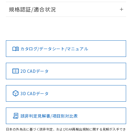
情報更新：2026/7/29
A: 40mm以上、B: 30mm以上
規格認証/適合状況
ログイン/会員登録
EU RoHS
注意事項・凡例
UL認証
CSA認証
CEマーキング
L: 0mm以上、φd: 20mm以上、D: 0mm以上、m: 18mm以
上、n: 20mm以上
Yes
Yes
Yes
金属埋め込み
対応状況
対応予定月
※1
※2
ダウンロードデータをご利用いただく前に、以下を必ずお読
みください。
カタログ/データシート/マニュアル
対応済み
ソフトウェアの使用条件
LR型式承認
DNV型式承認
BV型式承認
KR型式承
タイムチャート
（イギリス
（ノルウェー
（フランス
（韓国
船舶規格）
船舶規格）
船舶規格）
船舶規格
中国 RoHS
注意事項・凡例
2D CADデータ
No
No
No
No
l: 4mm以上、φd: 20mm以上、D: 4mm以上、m: 18mm以
上、n: 20mm以上
中国 RoHS表
※1 ※2
検出領域
3D CADデータ
この製品の規格認証/適合状況ページへ
Pb
Hg
Cd
Cr(VI)
その他の認証はこちらのページからご検索ください
該非判定見解書/項目別対比表
X
O
O
O
日本の外為法に基づく該非判定、およびEAR再輸出規制に関する見解が入手でき