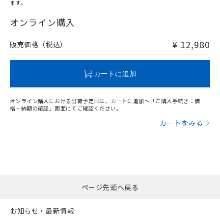
ます。
"対応済み"や非含有の記載がされた商品であっても、流通
在庫等で未対応品が混在する可能性があります。
オンライン購入
非含有品が必要な際は、弊社営業部門もしくは販売店へお
問い合わせください。
¥ 12,980
販売価格（税込）
この製品のRoHS/REACH対応状況ページへ
カートに追加
オンライン購入における出荷予定日は、カートに追加～「ご購入手続き：価
格・納期の確認」画面にてご確認ください。
カートをみる
ページ先頭へ戻る
お知らせ・最新情報