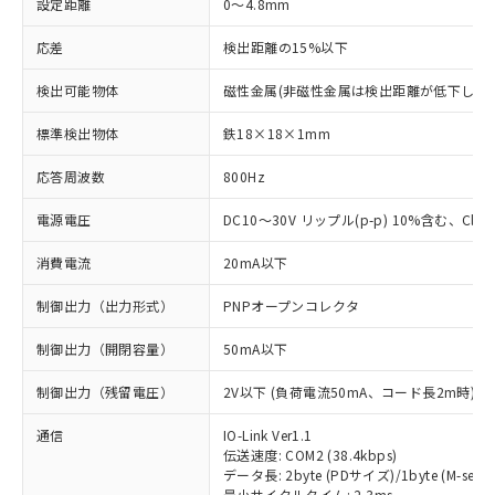
設定距離
0～4.8mm
応差
検出距離の15%以下
検出可能物体
磁性金属(非磁性金属は検出距離が低下します
標準検出物体
鉄18×18×1mm
応答周波数
800Hz
電源電圧
DC10～30V リップル(p-p) 10%含む、Class
消費電流
20mA以下
制御出力（出力形式）
PNPオープンコレクタ
制御出力（開閉容量）
50mA以下
制御出力（残留電圧）
2V以下 (負荷電流50mA、コード長2m時)
通信
IO-Link Ver1.1
伝送速度: COM2 (38.4kbps)
データ長: 2byte (PDサイズ)/1byte (M-seque
最小サイクルタイム: 2.3ms