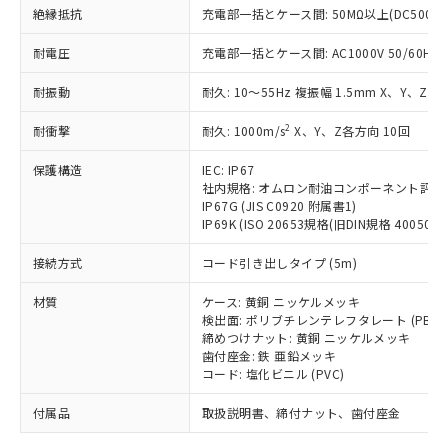
「－」：未確認です。当社販売部門へお問
むを得ず変更することがあります。
為替および外国貿易法に定める商品
絶縁抵抗
在庫状況および標準価格照会結果は、
充電部一括とケース間: 50MΩ以上(DC500V
い合わせください。
（以下｢規制貨物等」という）を輸出
記載している更新日時点での社内デー
*EU RoHS指令（10物質）：
または国外への提供する場合は、日本
耐電圧
充電部一括とケース間: AC1000V 50/60Hz 1
記
タに基づき作成されるものであり、閲
説明
鉛(Pb) 1000ppm以下、 水銀(Hg) 1000ppm以下、 カド
*中国RoHS10物質の基準値 (GB/T26572)：
国政府の輸出許可(または役務取引許
号
覧された時点での実際の在庫および標
ミウム(Cd) 100ppm以下、
Pb(鉛) :1000ppm、 Hg(水銀) : 1000ppm、 Cd(カドミウ
耐振動
可)を取得するなどの必要な手続きを
耐久: 10～55Hz 複振幅 1.5mm X、Y、Z各
六価クロム(Cr(Ⅵ)) 1000ppm以下、ポリ臭化ビフェニル
ム) : 100ppm、
準価格とは異なる場合があることをご
類(PBB) 1000ppm以下、ポリ臭化ジフェニルエーテル類
Cr(Ⅵ)(六価クロム) : 1000ppm、 PBBs(ポリ臭化ビフェ
とります。
了承ください。
(PBDE) 1000ppm以下、フタル酸ビス(2-エチルヘキシ
○
一定数以上の在庫あり
ニル類) : 1000ppm、 PBDEs(ポリ臭化ジフェニルエーテ
2
耐衝撃
耐久: 1000m/s
X、Y、Z各方向 10回
当社は規制貨物を破棄する場合は、完
ル) (DEHP)(別名：DOP) 1000ppm以下、フタル酸ブチ
正式な納期状況および標準価格はお客
ル類) : 1000ppm、
ルベンジル（BBP） 1000ppm以下、フタル酸ジブチル
全に破砕するなど、違法に輸出されな
DBP(フタル酸ジブチル) : 1000ppm、 DIBP(フタル酸ジ
様のお取引先、またはお客様担当のオ
（DBP） 1000ppm以下、フタル酸ジイソブチル
保護構造
IEC: IP67
イソブチル) : 1000ppm、 BBP(フタル酸ブチルベンジ
△
一定数には満たないが在庫あり
いよう必要な手段を講じます。
ムロン制御機器販売店・当社販売員に
(DIBP) 1000ppm以下
ル) : 1000ppm、
社内規格: オムロン耐油コンポーネント評価
当社は貴社製品を、核兵器、ミサイ
但し、RoHS指令で産業用監視および制御機器に対する
DEHP(フタル酸ビス(2-エチルヘキシル)) : 1000ppm
ご相談ください。
IP67G (JIS C0920 附属書1)
適用除外項目は除く。
ル、化学兵器、生物兵器またはその他
－
在庫なし(最新の在庫状況につ
オムロン制御機器販売店や当社販売拠
IP69K (ISO 20653規格(旧DIN規格 40050 PA
フタル酸エステル類の４物質については閾値を超える意
武器並びにこれらの製造装置等に一切
いては、お客様のお取引先、ま
図的な使用がないことを確認しています。
点は「
販売ネットワーク
」をご確認
※2 環境保護使用期限
使用いたしません。
接続方式
たはお客様担当のオムロン制御
コード引き出しタイプ (5m)
ください。
当社は、貴社製品を第三者に販売する
機器販売店・当社販売員にご確
在庫状況および標準価格結果を当社の
※2 対応予定月
「ｅ」：有害物質（10物質）のすべてが基
材質
場合は、上記1、2および3の内容を当
ケース: 黄銅 ニッケルメッキ
認ください)
事前の承諾なく第三者に漏洩または開
準値以下であることを示します。
検出面: ポリブチレンテレフタレート (PBT)
該第三者に通知します。また当社は、
示しないようお願いします。
締めつけナット: 黄銅 ニッケルメッキ
部品在庫の切り替え状況などにより、予定
「10」：通常の使用状況下において有害物
販売先および販売に係わる関係者が違
マイパーツ機能（部品リスト作成サー
空
受注生産機種、また在庫状況の
歯付座金: 鉄 亜鉛メッキ
月が前後することがあります。
質が外部に漏えいし、環境に深刻な影響を
法に輸出するおそれがある場合は、取
ビス）をご利用いただくには、I-Web
白
情報を公開していない機種
コード: 塩化ビニル (PVC)
及ぼさない年数を意味します。
り引きをいたしません。
メンバーズにご登録されている必要が
「－」：未確認です。当社販売部門へお問
付属品
あります。
取扱説明書、締付ナット、歯付座金
い合わせください。
お客様が当ウェブサイト上で当社にご