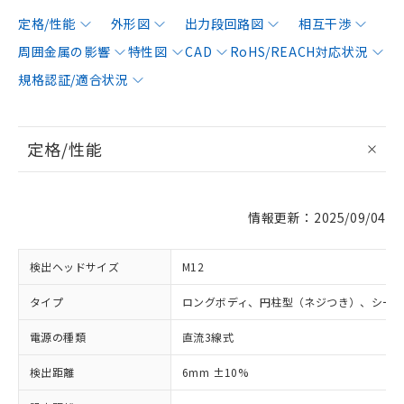
定格/性能
外形図
出力段回路図
相互干渉
周囲金属の影響
特性図
CAD
RoHS/REACH対応状況
規格認証/適合状況
定格/性能
情報更新：2025/09/04
検出ヘッドサイズ
M12
タイプ
ロングボディ、円柱型（ネジつき）、シー
電源の種類
直流3線式
検出距離
6mm ±10%