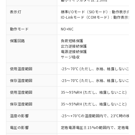
表示灯
標準I/Oモード（SIOモード）: 動作表示灯(
IO-Linkモード（COMモード）: 動作表示灯(
※1 対応状況
動作モード
NO+NC
対応済み：EU RoHS指令（10物質）の
保護回路
負荷短絡保護
非含有に対応した製品が提供可能な商品で
出力逆接続保護
す。
電源逆接続保護
対応予定：EU RoHS指令（10物質）の非含
サージ吸収
ご利用条件
有に対応した製品に切り替える予定のある
商品です。
使用温度範囲
-25～70℃ (ただし、氷結、結露しないこと)
対応予定なし：EU RoHS指令（10物質）の
以下の条件をお読みいただき、同意のうえ
非含有に非対応の商品で、対応品を出す予
保存温度範囲
-25～70℃ (ただし、氷結、結露しないこと)
ご利用ください。
定はありません。
調査・確認中：EU RoHS指令（10物質）の
使用湿度範囲
35～95%RH (ただし、結露しないこと)
本サービスは、当社制御機器事業取扱
※1 中国RoHS○×表
非含有の対応状況を調査中または確認中の
商品の当社在庫状況および標準価格
保存湿度範囲
35～95%RH (ただし、結露しないこと)
商品です。
(税抜)を提供させていただくもので
「○」：最大均質材料含有率が中国RoHSの
非該当品：ライセンス料など無形物で、有
す。
温度の影響
-25～+70℃の温度範囲内で、23℃時の検
基準値以下であることを示します。
害物質有無と関係のない商品です。
当社制御機器事業取扱商品の中には、
「×」：最大均質材料含有率が中国RoHSの
仕入先様の事情により、非含有部品として
本サービスの対象外となる商品もある
電圧の影響
定格電源電圧±15%の範囲内で、定格電源
基準値を超えていることを示します。
いたものが、含有品と判明した場合などや
当社は、これら貴社製品のうち、外国
ことをご了承ください。