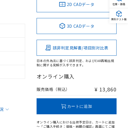
2D CADデータ
在庫・価格
無料テスト機
3D CADデータ
該非判定見解書/項目別対比表
日本の外為法に基づく該非判定、およびEAR再輸出規
制に関する見解が入手できます。
オンライン購入
¥ 13,860
販売価格（税込）
カートに追加
状況
オンライン購入における出荷予定日は、カートに追加
～「ご購入手続き：価格・納期の確認」画面にてご確