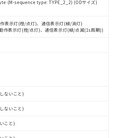
e (M-sequence type: TYPE_2_2) (ODサイズ)
 RoHS指令（10物質）の非含有に対応した製品が提供可能な商品です
oHS指令（10物質）の非含有に対応した製品に切り替える予定のある
 RoHS指令（10物質）の非含有に非対応の商品で、対応品を出す予
動作表示灯(橙/点灯)、通信表示灯(緑/消灯)
 RoHS指令（10物質）の非含有の対応状況を調査中または確認中の
: 動作表示灯(橙/点灯)、通信表示灯(緑/点滅(1s周期))
ンス料など無形物で、有害物質有無と関係のない商品です。
○×表
より、非含有部品としていたものが、含有品と判明した場合などやむ
みいただき、同意のうえご利用ください。
材料含有率が中国RoHSの基準値以下であることを示します。
材料含有率が中国RoHSの基準値を超えていることを示します。
、当社制御機器事業取扱商品の当社在庫状況および標準価格(税抜)
ら貴社製品のうち、外国為替および外国貿易法に定める商品（以下｢
質）：
す。当社販売部門へお問い合わせください。
 水銀(Hg) 1000ppm以下、 カドミウム(Cd) 100ppm以下、
たは国外への提供する場合は、日本国政府の輸出許可(または役務取
000ppm以下、ポリ臭化ビフェニル類(PBB) 1000ppm以下、ポリ臭化ジフェニルエーテル類(P
事業取扱商品の中には、本サービスの対象外となる商品もあること
手続きをとります。
キシル) (DEHP)(別名：DOP) 1000ppm以下、フタル酸ブチルベンジル（BBP） 100
(GB/T26572)：
以下、フタル酸ジイソブチル (DIBP) 1000ppm以下
び標準価格照会結果は、記載している更新日時点での社内データに
物を破棄する場合は、完全に破砕するなど、違法に輸出されないよ
(水銀) : 1000ppm、 Cd(カドミウム) : 100ppm、
業用監視および制御機器に対する適用除外項目は除く。
覧された時点での実際の在庫および標準価格とは異なる場合がある
1000ppm、 PBBs(ポリ臭化ビフェニル類) : 1000ppm、 PBDEs(ポリ臭化ジフェニルエーテル類
物質については閾値を超える意図的な使用がないことを確認しています。
上の在庫あり
 1000ppm、 DIBP(フタル酸ジイソブチル) : 1000ppm、 BBP(フタル酸ブチルベンジル) :
品を、核兵器、ミサイル、化学兵器、生物兵器またはその他武器並
露しないこと)
チルヘキシル)) : 1000ppm
況および標準価格はお客様のお取引先、またはお客様担当のオムロ
用いたしません。
ご相談ください。
は満たないが在庫あり
製品を第三者に販売する場合は、上記1、2および3の内容を当該第
露しないこと)
機器販売店や当社販売拠点は「
販売ネットワーク
」をご確認くだ
販売先および販売に係わる関係者が違法に輸出するおそれがある場
用期限
び標準価格結果を当社の事前の承諾なく第三者に漏洩または開示し
え状況などにより、予定月が前後することがあります。
(最新の在庫状況については、お客様のお取引先、またはお客様担当
ないこと)
（10物質）のすべてが基準値以下であることを示します。
店・当社販売員にご確認ください)
能（部品リスト作成サービス）をご利用いただくには、I-Webメン
使用状況下において有害物質が外部に漏えいし、環境に深刻な影響を
あります。