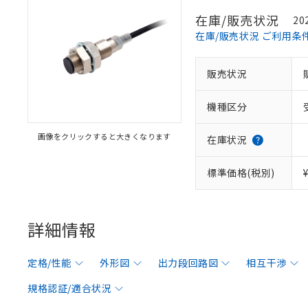
在庫/販売状況
20
在庫/販売状況 ご利用条
販売状況
機種区分
画像をクリックすると大きくなります
在庫状況
標準価格(税別)
詳細情報
定格/性能
外形図
出力段回路図
相互干渉
規格認証/適合状況