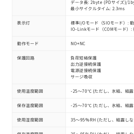
データ長: 2byte (PDサイズ)/1byt
対応済み：EU
最小サイクルタイム: 2.3ms
対応予定：EU R
対応予定なし：EU
表示灯
標準I/Oモード（SIOモード）: 
調査・確認中：EU
ご利用条件
IO-Linkモード（COMモード）
非該当品：ライセ
※1 中国RoHS
仕入先様の事情に
動作モード
NO+NC
があります。
以下の条件をお読
「○」：最大均質
「×」：最大均質
保護回路
負荷短絡保護
本サービスは
当社は、これ
*EU RoHS指令（10物
「－」：未確認で
鉛(Pb) 1000ppm以下、
出力逆接続保護
くものです。
う）を輸出ま
記
説明
六価クロム(Cr(Ⅵ)) 1
電源逆接続保護
当社制御機器
などの必要な
フタル酸ビス(2-エチルヘ
号
*中国RoHS10物質の基準値 
ル（DBP） 1000ppm
サージ吸収
在庫状況およ
当社は規制貨
Pb(鉛) :1000ppm、 Hg
但し、RoHS指令で産
のであり、閲
ます。
Cr(Ⅵ)(六価クロム) : 
フタル酸エステル類の４
○
一定数以
DBP(フタル酸ジブチル) :
い。
当社は貴社製
使用温度範囲
-25～70℃ (ただし、氷結、結
DEHP(フタル酸ビス(2-エ
正式な納期状
置等に一切使
当社販売員に
※2 対応予定月
△
一定数に
当社は、貴社
保存温度範囲
-25～70℃ (ただし、氷結、結
オムロン制御
また当社は、
※2 環境保護使
在庫状況およ
部品在庫の切り替
たしません。
－
在庫なし
使用湿度範囲
35～95%RH (ただし、結露し
す。
「ｅ」：有害物質
機器販売
マイパーツ機
「10」：通常の
ている必要が