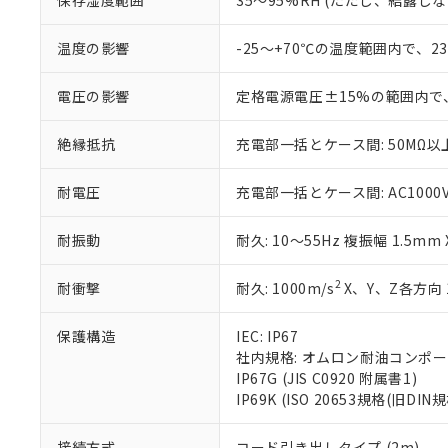
保存湿度範囲
35～95%RH (ただし、結露し
味します。
空
受注生産
お客様が当ウ
※3 非含有証明
「－」：未確認で
白
が、当社の製
温度の影響
-25～+70℃の温度範囲内で、
さい。
下記の非含有証明
※当社の共同
電圧の影響
定格電源電圧±15%の範囲内で
いる法人を指
EU RoHS指令（
51物質の非含有証
絶縁抵抗
充電部一括とケース間: 50MΩ以上
※本証明書は発行
また、RoHS指
混在することから
耐電圧
充電部一括とケース間: AC1000V 5
既に当社にて対応
り割愛しておりま
耐振動
耐久: 10～55Hz 複振幅 1.5mm
2
耐衝撃
耐久: 1000m/s
X、Y、Z各方向 
保護構造
IEC: IP67
社内規格: オムロン耐油コンポ
IP67G (JIS C0920 附属書1)
IP69K (ISO 20653規格(旧DIN規
接続方式
コード引き出しタイプ (2m)