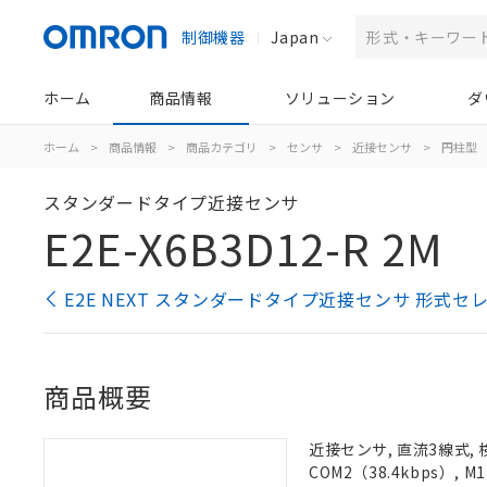
制御機器
Japan
ホーム
商品情報
ソリューション
ダ
ホーム
>
商品情報
>
商品カテゴリ
>
センサ
>
近接センサ
>
円柱型
スタンダードタイプ近接センサ
E2E-X6B3D12-R 2M
E2E NEXT スタンダードタイプ近接センサ 形式セ
商品概要
近接センサ, 直流3線式, 
COM2（38.4kbps）,