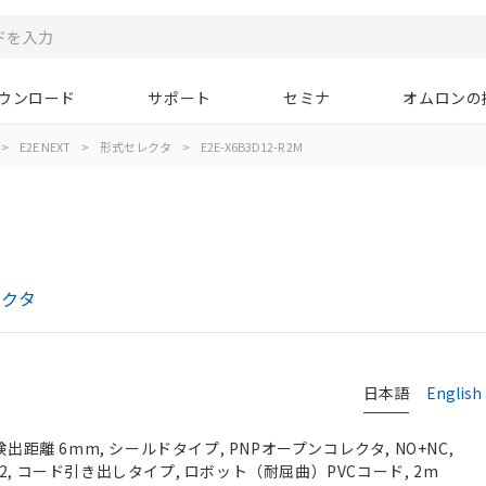
ウンロード
サポート
セミナ
オムロンの
>
E2E NEXT
>
形式セレクタ
>
E2E-X6B3D12-R 2M
レクタ
日本語
English
検出距離 6mm, シールドタイプ, PNPオープンコレクタ, NO+NC,
 M12, コード引き出しタイプ, ロボット（耐屈曲）PVCコード, 2m