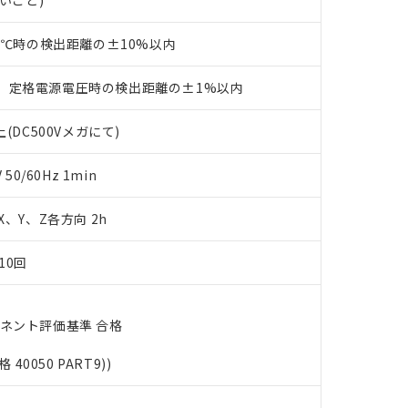
ないこと)
機種、また在庫状況の情報を公開していない機種
ェブサイト上で当社にご登録された部品リストについて、当社およ
書ダウンロード
す。当社販売部門へお問い合わせください。
品・サービスに関するお客様との取引・商談に必要な範囲で利用す
合意する
キャンセル
23℃時の検出距離の±10%以内
書をダウンロードすることができます。
利用者とは、
"個人情報の共同利用に関して"
の「1.共同利用者の
、定格電源電圧時の検出距離の±1%以内
します。
10物質）の非含有証明書
明書（当社基準）
(DC500Vメガにて)
日時点で非含有を証明するもので、過去に遡って非含有を証明するも
令のフタル酸エステル類４物質の対応では、対応完了までの期間は出
備考欄に対応日を記載しておりました。
0/60Hz 1min
品への在庫切替を完了していることから、特段のことがない限り、20
す。
 X、Y、Z各方向 2h
10回
ーネント評価基準 合格
格 40050 PART9))