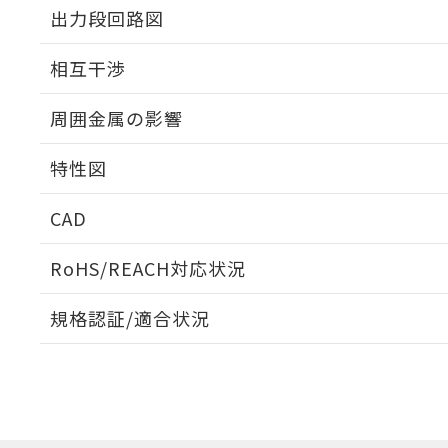
出力段回路図
外形図
相互干渉
出力段回路図
周囲金属の影響
相互干渉
特性図
周囲金属の影響
CAD
検出物体の大きさと材質による影響
ログイン/会員登録いただくと、CADデータをダウンロ
RoHS/REACH対応状況
規格認証/適合状況
EU RoHS
注意事項・凡例
A: 40mm以上、B: 30mm以上
UL認証
CSA認証
CEマーキング
L: 0mm以上、φd: 20mm以上、D: 0mm以上、m: 18mm以
ダウンロードデータをご利用いただく前に、以下を必ずお読
Yes
Yes
Yes
対応状況
対応予定月
※1
※2
金属埋め込み
ソフトウェアの使用条件