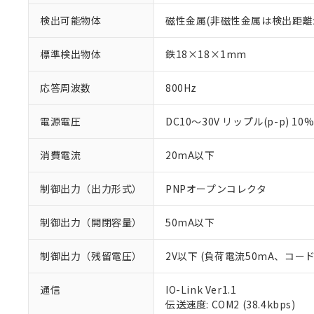
検出可能物体
磁性金属(非磁性金属は検出距離
標準検出物体
鉄18×18×1mm
応答周波数
800Hz
電源電圧
DC10～30V リップル(p-p) 10
消費電流
20mA以下
制御出力（出力形式）
PNPオープンコレクタ
制御出力（開閉容量）
50mA以下
制御出力（残留電圧）
2V以下 (負荷電流50mA、コー
通信
IO-Link Ver1.1
※1 対応状況
伝送速度: COM2 (38.4kbps)