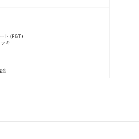
ト (PBT)
メッキ
座金