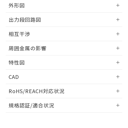
とができます。
合意する
キャンセル
外形図
引・商談に必要な範囲で利用すること
をご了承ください。
EU RoHS指令（10物質）の非含有証明書
情報更新：2025/09/04
※当社の共同利用者とは、
"個人情報
出力段回路図
51物質の非含有証明書（当社基準）
の共同利用に関して"
の「1.共同利
※本証明書は発行日時点で非含有を証明す
外形図
用者の範囲」に記載されている法人を
情報更新：2025/09/04
るもので、過去に遡って非含有を証明する
相互干渉
指します。
ものではありません。
出力段回路図
情報更新：2025/09/04
また、RoHS指令のフタル酸エステル類４
周囲金属の影響
物質の対応では、対応完了までの期間は出
荷製品に未対応品が混在することから備考
相互干渉
情報更新：2025/09/04
特性図
欄に対応日を記載しておりました。
既に当社にて対応品への在庫切替を完了
周囲金属の影響
情報更新：2025/09/04
していることから、特段のことがない限
CAD
り、2022年1月12日より割愛しておりま
検出物体の大きさと材質による影響
す。
ログイン/会員登録いただくと、CADデータをダウンロー
RoHS/REACH対応状況
ドすることができます。
情報更新：2026/7/29
A: 40mm以上、B: 30mm以上
規格認証/適合状況
ログイン/会員登録
EU RoHS
注意事項・凡例
UL認証
CSA認証
CEマーキング
L: 0mm以上、φd: 20mm以上、D: 0mm以上、m: 18mm以
上、n: 20mm以上