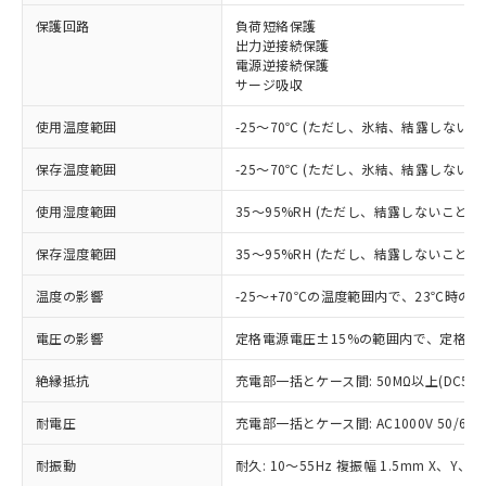
※1 対応状況
保護回路
負荷短絡保護
出力逆接続保護
電源逆接続保護
対応済み：EU RoHS指令（10物質）の
サージ吸収
非含有に対応した製品が提供可能な商品で
す。
使用温度範囲
-25～70℃ (ただし、氷結、結露しないこ
対応予定：EU RoHS指令（10物質）の非含
ご利用条件
有に対応した製品に切り替える予定のある
保存温度範囲
-25～70℃ (ただし、氷結、結露しないこ
商品です。
対応予定なし：EU RoHS指令（10物質）の
使用湿度範囲
35～95%RH (ただし、結露しないこと)
以下の条件をお読みいただき、同意のうえ
非含有に非対応の商品で、対応品を出す予
ご利用ください。
定はありません。
保存湿度範囲
35～95%RH (ただし、結露しないこと)
調査・確認中：EU RoHS指令（10物質）の
本サービスは、当社制御機器事業取扱
※1 中国RoHS○×表
非含有の対応状況を調査中または確認中の
温度の影響
-25～+70℃の温度範囲内で、23℃時の
商品の当社在庫状況および標準価格
商品です。
(税抜)を提供させていただくもので
「○」：最大均質材料含有率が中国RoHSの
電圧の影響
定格電源電圧±15%の範囲内で、定格電
非該当品：ライセンス料など無形物で、有
す。
基準値以下であることを示します。
害物質有無と関係のない商品です。
当社制御機器事業取扱商品の中には、
絶縁抵抗
充電部一括とケース間: 50MΩ以上(DC50
「×」：最大均質材料含有率が中国RoHSの
仕入先様の事情により、非含有部品として
本サービスの対象外となる商品もある
基準値を超えていることを示します。
いたものが、含有品と判明した場合などや
当社は、これら貴社製品のうち、外国
ことをご了承ください。
耐電圧
充電部一括とケース間: AC1000V 50/60Hz
「－」：未確認です。当社販売部門へお問
むを得ず変更することがあります。
為替および外国貿易法に定める商品
在庫状況および標準価格照会結果は、
い合わせください。
（以下｢規制貨物等」という）を輸出
記載している更新日時点での社内デー
耐振動
耐久: 10～55Hz 複振幅 1.5mm X、Y、Z
*EU RoHS指令（10物質）：
または国外への提供する場合は、日本