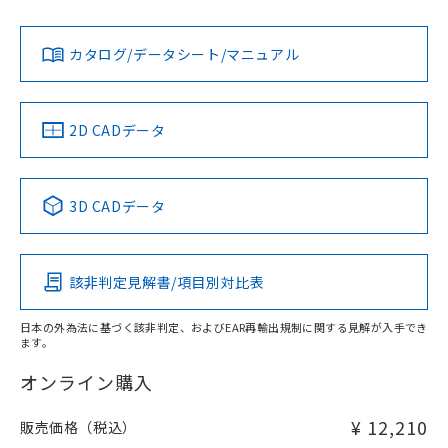
Yes
Yes
Yes
金属埋め込み
対応状況
対応予定月
※1
※2
ダウンロードデータをご利用いただく前に、以下を必ずお読
みください。
カタログ/データシート/マニュアル
対応済み
ソフトウェアの使用条件
LR型式承認
DNV型式承認
BV型式承認
KR型式承
タイムチャート
（イギリス
（ノルウェー
（フランス
（韓国
船舶規格）
船舶規格）
船舶規格）
船舶規格
中国 RoHS
注意事項・凡例
2D CADデータ
No
No
No
No
l: 4mm以上、φd: 20mm以上、D: 4mm以上、m: 18mm以
上、n: 20mm以上
中国 RoHS表
※1 ※2
検出領域
3D CADデータ
この製品の規格認証/適合状況ページへ
Pb
Hg
Cd
Cr(VI)
その他の認証はこちらのページからご検索ください
該非判定見解書/項目別対比表
X
O
O
O
日本の外為法に基づく該非判定、およびEAR再輸出規制に関する見解が入手でき
ます。
"対応済み"や非含有の記載がされた商品であっても、流通
在庫等で未対応品が混在する可能性があります。
オンライン購入
非含有品が必要な際は、弊社営業部門もしくは販売店へお
問い合わせください。
¥ 12,210
販売価格（税込）