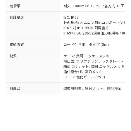
記
タに基づき作成されるものであり、閲
説明
鉛(Pb) 1000ppm以下、 水銀(Hg) 1000ppm以下、 カド
*中国RoHS10物質の基準値 (GB/T26572)：
国政府の輸出許可(または役務取引許
2
耐衝撃
耐久: 1000m/s
X、Y、Z各方向 10回
号
覧された時点での実際の在庫および標
ミウム(Cd) 100ppm以下、
Pb(鉛) :1000ppm、 Hg(水銀) : 1000ppm、 Cd(カドミウ
可)を取得するなどの必要な手続きを
六価クロム(Cr(Ⅵ)) 1000ppm以下、ポリ臭化ビフェニル
ム) : 100ppm、
準価格とは異なる場合があることをご
類(PBB) 1000ppm以下、ポリ臭化ジフェニルエーテル類
Cr(Ⅵ)(六価クロム) : 1000ppm、 PBBs(ポリ臭化ビフェ
とります。
保護構造
IEC: IP67
了承ください。
(PBDE) 1000ppm以下、フタル酸ビス(2-エチルヘキシ
○
一定数以上の在庫あり
ニル類) : 1000ppm、 PBDEs(ポリ臭化ジフェニルエーテ
社内規格: オムロン耐油コンポーネント評
当社は規制貨物を破棄する場合は、完
ル) (DEHP)(別名：DOP) 1000ppm以下、フタル酸ブチ
正式な納期状況および標準価格はお客
ル類) : 1000ppm、
IP67G (JIS C0920 附属書1)
ルベンジル（BBP） 1000ppm以下、フタル酸ジブチル
全に破砕するなど、違法に輸出されな
DBP(フタル酸ジブチル) : 1000ppm、 DIBP(フタル酸ジ
様のお取引先、またはお客様担当のオ
（DBP） 1000ppm以下、フタル酸ジイソブチル
IP69K (ISO 20653規格(旧DIN規格 40050 
イソブチル) : 1000ppm、 BBP(フタル酸ブチルベンジ
△
一定数には満たないが在庫あり
いよう必要な手段を講じます。
ムロン制御機器販売店・当社販売員に
(DIBP) 1000ppm以下
ル) : 1000ppm、
当社は貴社製品を、核兵器、ミサイ
但し、RoHS指令で産業用監視および制御機器に対する
DEHP(フタル酸ビス(2-エチルヘキシル)) : 1000ppm
ご相談ください。
接続方式
コード引き出しタイプ (5m)
適用除外項目は除く。
ル、化学兵器、生物兵器またはその他
－
在庫なし(最新の在庫状況につ
オムロン制御機器販売店や当社販売拠
フタル酸エステル類の４物質については閾値を超える意
武器並びにこれらの製造装置等に一切
いては、お客様のお取引先、ま
図的な使用がないことを確認しています。
点は「
販売ネットワーク
」をご確認
材質
ケース: 黄銅 ニッケルメッキ
※2 環境保護使用期限
使用いたしません。
たはお客様担当のオムロン制御
検出面: ポリブチレンテレフタレート (PB
ください。
当社は、貴社製品を第三者に販売する
締めつけナット: 黄銅 ニッケルメッキ
機器販売店・当社販売員にご確
在庫状況および標準価格結果を当社の
※2 対応予定月
「ｅ」：有害物質（10物質）のすべてが基
歯付座金: 鉄 亜鉛メッキ
場合は、上記1、2および3の内容を当
認ください)
事前の承諾なく第三者に漏洩または開
コード: 塩化ビニル (PVC)
準値以下であることを示します。
該第三者に通知します。また当社は、
示しないようお願いします。
部品在庫の切り替え状況などにより、予定
「10」：通常の使用状況下において有害物
販売先および販売に係わる関係者が違
マイパーツ機能（部品リスト作成サー
空
受注生産機種、また在庫状況の
付属品
取扱説明書、締付ナット、歯付座金
月が前後することがあります。
質が外部に漏えいし、環境に深刻な影響を
法に輸出するおそれがある場合は、取
ビス）をご利用いただくには、I-Web
白
情報を公開していない機種
及ぼさない年数を意味します。
り引きをいたしません。
メンバーズにご登録されている必要が
「－」：未確認です。当社販売部門へお問
あります。
い合わせください。
お客様が当ウェブサイト上で当社にご
※3 非含有証明書ダウンロード
登録された部品リストについて、当社
および当社の共同利用者が、当社の製
下記の非含有証明書をダウンロードするこ
品・サービスに関するお客様との取