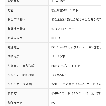
設定距離
0～4.8mm
応差
検出距離の15%以下
検出可能物体
磁性金属(非磁性金属は検出距離が低下し
標準検出物体
鉄18×18×1mm
応答周波数
800Hz
電源電圧
DC10～30V リップル(p-p) 10%含む、Cla
消費電流
16mA以下
制御出力（出力形式）
PNPオープンコレクタ
制御出力（開閉容量）
100mA以下
制御出力（残留電圧）
2V以下 (負荷電流100mA、コード長2m時
表示灯
標準I/Oモード（SIOモード）: 動作表示灯
動作モード
NC