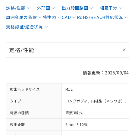
定格/性能
外形図
出力段回路図
相互干渉
周囲金属の影響
特性図
CAD
RoHS/REACH対応状況
規格認証/適合状況
定格/性能
情報更新：2025/09/04
検出ヘッドサイズ
M12
タイプ
ロングボディ、円柱型（ネジつき）、シ
電源の種類
直流3線式
検出距離
6mm ±10%