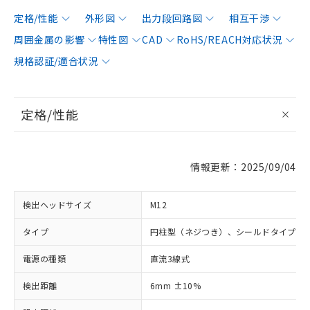
定格/性能
外形図
出力段回路図
相互干渉
周囲金属の影響
特性図
CAD
RoHS/REACH対応状況
規格認証/適合状況
定格/性能
情報更新：2025/09/04
検出ヘッドサイズ
M12
タイプ
円柱型（ネジつき）、シールドタイプ
電源の種類
直流3線式
検出距離
6mm ±10%