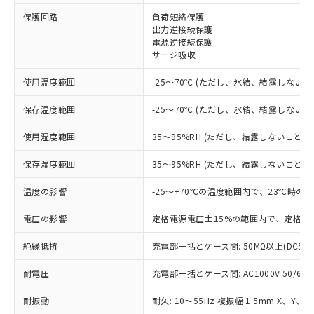
保護回路
負荷短絡保護
※1 対応状況
出力逆接続保護
電源逆接続保護
サージ吸収
対応済み：EU RoHS指令（10物質）の
非含有に対応した製品が提供可能な商品で
使用温度範囲
-25～70℃ (ただし、氷結、結露しないこ
す。
対応予定：EU RoHS指令（10物質）の非含
保存温度範囲
-25～70℃ (ただし、氷結、結露しないこ
ご利用条件
有に対応した製品に切り替える予定のある
商品です。
使用湿度範囲
35～95%RH (ただし、結露しないこと)
対応予定なし：EU RoHS指令（10物質）の
以下の条件をお読みいただき、同意のうえ
非含有に非対応の商品で、対応品を出す予
保存湿度範囲
35～95%RH (ただし、結露しないこと)
ご利用ください。
定はありません。
調査・確認中：EU RoHS指令（10物質）の
温度の影響
-25～+70℃の温度範囲内で、23℃時の
本サービスは、当社制御機器事業取扱
※1 中国RoHS○×表
非含有の対応状況を調査中または確認中の
商品の当社在庫状況および標準価格
商品です。
電圧の影響
定格電源電圧±15%の範囲内で、定格電
(税抜)を提供させていただくもので
「○」：最大均質材料含有率が中国RoHSの
非該当品：ライセンス料など無形物で、有
す。
基準値以下であることを示します。
絶縁抵抗
充電部一括とケース間: 50MΩ以上(DC50
害物質有無と関係のない商品です。
当社制御機器事業取扱商品の中には、
「×」：最大均質材料含有率が中国RoHSの
仕入先様の事情により、非含有部品として
本サービスの対象外となる商品もある
耐電圧
充電部一括とケース間: AC1000V 50/60Hz
基準値を超えていることを示します。
いたものが、含有品と判明した場合などや
当社は、これら貴社製品のうち、外国
ことをご了承ください。
「－」：未確認です。当社販売部門へお問
むを得ず変更することがあります。
為替および外国貿易法に定める商品
在庫状況および標準価格照会結果は、
耐振動
耐久: 10～55Hz 複振幅 1.5mm X、Y、Z
い合わせください。
（以下｢規制貨物等」という）を輸出