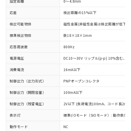
設定距離
0～4.8mm
応差
検出距離の15%以下
検出可能物体
磁性金属(非磁性金属は検出距離が低下し
標準検出物体
鉄18×18×1mm
応答周波数
800Hz
電源電圧
DC10～30V リップル(p-p) 10%含む、Cla
消費電流
16mA以下
制御出力（出力形式）
PNPオープンコレクタ
制御出力（開閉容量）
100mA以下
制御出力（残留電圧）
2V以下 (負荷電流100mA、コード長2m時
表示灯
標準I/Oモード（SIOモード）: 動作表示灯
動作モード
NC