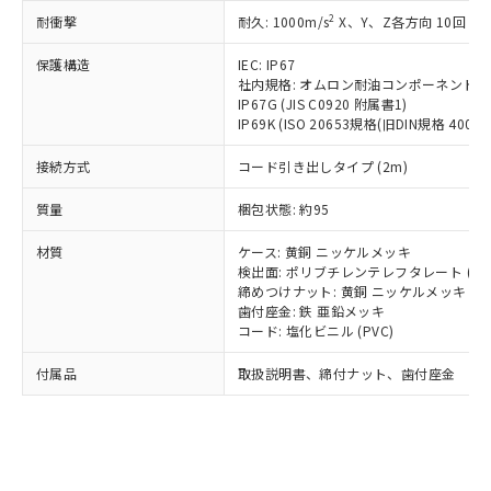
記載している更新日時点での社内デー
*EU RoHS指令（10物質）：
または国外への提供する場合は、日本
2
耐衝撃
記
タに基づき作成されるものであり、閲
説明
耐久: 1000m/s
X、Y、Z各方向 10回
鉛(Pb) 1000ppm以下、 水銀(Hg) 1000ppm以下、 カド
*中国RoHS10物質の基準値 (GB/T26572)：
国政府の輸出許可(または役務取引許
号
覧された時点での実際の在庫および標
ミウム(Cd) 100ppm以下、
Pb(鉛) :1000ppm、 Hg(水銀) : 1000ppm、 Cd(カドミウ
可)を取得するなどの必要な手続きを
六価クロム(Cr(Ⅵ)) 1000ppm以下、ポリ臭化ビフェニル
保護構造
IEC: IP67
ム) : 100ppm、
準価格とは異なる場合があることをご
類(PBB) 1000ppm以下、ポリ臭化ジフェニルエーテル類
Cr(Ⅵ)(六価クロム) : 1000ppm、 PBBs(ポリ臭化ビフェ
とります。
社内規格: オムロン耐油コンポーネント評
了承ください。
(PBDE) 1000ppm以下、フタル酸ビス(2-エチルヘキシ
○
一定数以上の在庫あり
ニル類) : 1000ppm、 PBDEs(ポリ臭化ジフェニルエーテ
IP67G (JIS C0920 附属書1)
当社は規制貨物を破棄する場合は、完
ル) (DEHP)(別名：DOP) 1000ppm以下、フタル酸ブチ
正式な納期状況および標準価格はお客
ル類) : 1000ppm、
IP69K (ISO 20653規格(旧DIN規格 40050 
ルベンジル（BBP） 1000ppm以下、フタル酸ジブチル
全に破砕するなど、違法に輸出されな
DBP(フタル酸ジブチル) : 1000ppm、 DIBP(フタル酸ジ
様のお取引先、またはお客様担当のオ
（DBP） 1000ppm以下、フタル酸ジイソブチル
イソブチル) : 1000ppm、 BBP(フタル酸ブチルベンジ
△
一定数には満たないが在庫あり
いよう必要な手段を講じます。
ムロン制御機器販売店・当社販売員に
(DIBP) 1000ppm以下
ル) : 1000ppm、
接続方式
コード引き出しタイプ (2m)
当社は貴社製品を、核兵器、ミサイ
但し、RoHS指令で産業用監視および制御機器に対する
DEHP(フタル酸ビス(2-エチルヘキシル)) : 1000ppm
ご相談ください。
適用除外項目は除く。
ル、化学兵器、生物兵器またはその他
－
在庫なし(最新の在庫状況につ
オムロン制御機器販売店や当社販売拠
質量
梱包状態: 約95
フタル酸エステル類の４物質については閾値を超える意
武器並びにこれらの製造装置等に一切
いては、お客様のお取引先、ま
図的な使用がないことを確認しています。
点は「
販売ネットワーク
」をご確認
※2 環境保護使用期限
使用いたしません。
たはお客様担当のオムロン制御
材質
ください。
ケース: 黄銅 ニッケルメッキ
当社は、貴社製品を第三者に販売する
機器販売店・当社販売員にご確
検出面: ポリブチレンテレフタレート (PB
在庫状況および標準価格結果を当社の
※2 対応予定月
「ｅ」：有害物質（10物質）のすべてが基
場合は、上記1、2および3の内容を当
締めつけナット: 黄銅 ニッケルメッキ
認ください)
事前の承諾なく第三者に漏洩または開
準値以下であることを示します。
歯付座金: 鉄 亜鉛メッキ
該第三者に通知します。また当社は、
示しないようお願いします。
コード: 塩化ビニル (PVC)
部品在庫の切り替え状況などにより、予定
「10」：通常の使用状況下において有害物
販売先および販売に係わる関係者が違
マイパーツ機能（部品リスト作成サー
空
受注生産機種、また在庫状況の
月が前後することがあります。
質が外部に漏えいし、環境に深刻な影響を
法に輸出するおそれがある場合は、取
ビス）をご利用いただくには、I-Web
白
情報を公開していない機種
付属品
取扱説明書、締付ナット、歯付座金
及ぼさない年数を意味します。
り引きをいたしません。
メンバーズにご登録されている必要が
「－」：未確認です。当社販売部門へお問
あります。
い合わせください。
お客様が当ウェブサイト上で当社にご
※3 非含有証明書ダウンロード
登録された部品リストについて、当社
および当社の共同利用者が、当社の製