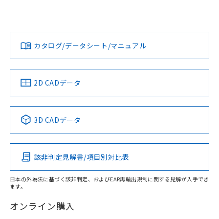
UL認証
CSA認証
CEマーキング
L: 0mm以上、φd: 20mm以上、D: 0mm以上、m: 18mm以
上、n: 20mm以上
Yes
Yes
Yes
金属埋め込み
対応状況
対応予定月
※1
※2
ダウンロードデータをご利用いただく前に、以下を必ずお読
みください。
カタログ/データシート/マニュアル
対応済み
ソフトウェアの使用条件
LR型式承認
DNV型式承認
BV型式承認
KR型式承
タイムチャート
（イギリス
（ノルウェー
（フランス
（韓国
船舶規格）
船舶規格）
船舶規格）
船舶規格
中国 RoHS
注意事項・凡例
2D CADデータ
No
No
No
No
l: 4mm以上、φd: 20mm以上、D: 4mm以上、m: 18mm以
上、n: 20mm以上
中国 RoHS表
※1 ※2
検出領域
3D CADデータ
この製品の規格認証/適合状況ページへ
Pb
Hg
Cd
Cr(VI)
その他の認証はこちらのページからご検索ください
該非判定見解書/項目別対比表
X
O
O
O
日本の外為法に基づく該非判定、およびEAR再輸出規制に関する見解が入手でき
ます。
"対応済み"や非含有の記載がされた商品であっても、流通
在庫等で未対応品が混在する可能性があります。
オンライン購入
非含有品が必要な際は、弊社営業部門もしくは販売店へお