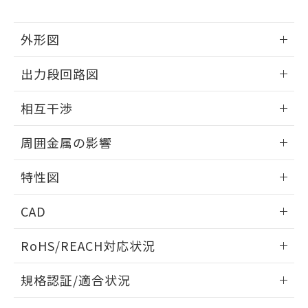
下記の非含有証明書をダウンロードするこ
品・サービスに関するお客様との取
とができます。
合意する
キャンセル
引・商談に必要な範囲で利用すること
外形図
をご了承ください。
EU RoHS指令（10物質）の非含有証明書
※当社の共同利用者とは、
"個人情報
51物質の非含有証明書（当社基準）
情報更新：2025/09/04
の共同利用に関して"
の「1.共同利
出力段回路図
※本証明書は発行日時点で非含有を証明す
用者の範囲」に記載されている法人を
るもので、過去に遡って非含有を証明する
外形図
指します。
情報更新：2025/09/04
ものではありません。
相互干渉
また、RoHS指令のフタル酸エステル類４
出力段回路図
情報更新：2025/09/04
物質の対応では、対応完了までの期間は出
周囲金属の影響
荷製品に未対応品が混在することから備考
欄に対応日を記載しておりました。
相互干渉
情報更新：2025/09/04
特性図
既に当社にて対応品への在庫切替を完了
していることから、特段のことがない限
周囲金属の影響
情報更新：2025/09/04
り、2022年1月12日より割愛しておりま
CAD
す。
検出物体の大きさと材質による影響
ログイン/会員登録いただくと、CADデータをダウンロー
RoHS/REACH対応状況
ドすることができます。
情報更新：2026/7/29
A: 40mm以上、B: 30mm以上
規格認証/適合状況
ログイン/会員登録
EU RoHS
注意事項・凡例