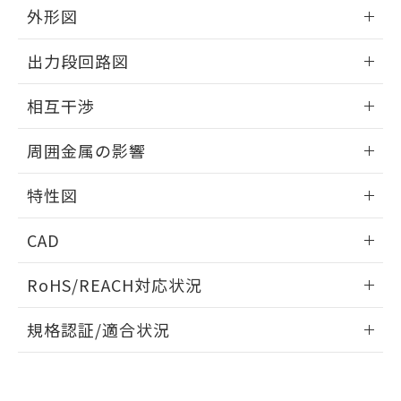
とができます。
合意する
キャンセル
外形図
引・商談に必要な範囲で利用すること
をご了承ください。
EU RoHS指令（10物質）の非含有証明書
情報更新：2025/09/04
※当社の共同利用者とは、
"個人情報
出力段回路図
51物質の非含有証明書（当社基準）
の共同利用に関して"
の「1.共同利
※本証明書は発行日時点で非含有を証明す
外形図
用者の範囲」に記載されている法人を
情報更新：2025/09/04
るもので、過去に遡って非含有を証明する
相互干渉
指します。
ものではありません。
出力段回路図
情報更新：2025/09/04
また、RoHS指令のフタル酸エステル類４
周囲金属の影響
物質の対応では、対応完了までの期間は出
荷製品に未対応品が混在することから備考
相互干渉
情報更新：2025/09/04
特性図
欄に対応日を記載しておりました。
既に当社にて対応品への在庫切替を完了
周囲金属の影響
情報更新：2025/09/04
していることから、特段のことがない限
CAD
り、2022年1月12日より割愛しておりま
検出物体の大きさと材質による影響
す。
ログイン/会員登録いただくと、CADデータをダウンロー
RoHS/REACH対応状況
ドすることができます。
情報更新：2026/7/29
A: 40mm以上、B: 30mm以上
規格認証/適合状況
ログイン/会員登録
EU RoHS
注意事項・凡例
UL認証
CSA認証
CEマーキング
L: 0mm以上、φd: 20mm以上、D: 0mm以上、m: 18mm以
上、n: 20mm以上