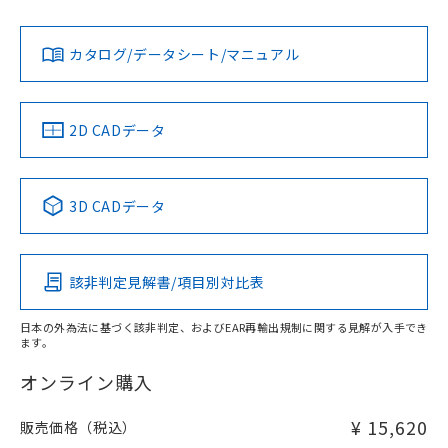
Yes
Yes
Yes
金属埋め込み
対応状況
対応予定月
※1
※2
ダウンロードデータをご利用いただく前に、以下を必ずお読
みください。
カタログ/データシート/マニュアル
対応済み
ソフトウェアの使用条件
LR型式承認
DNV型式承認
BV型式承認
KR型式承
タイムチャート
（イギリス
（ノルウェー
（フランス
（韓国
船舶規格）
船舶規格）
船舶規格）
船舶規格
中国 RoHS
注意事項・凡例
2D CADデータ
No
No
No
No
l: 4mm以上、φd: 20mm以上、D: 4mm以上、m: 18mm以
上、n: 20mm以上
中国 RoHS表
※1 ※2
検出領域
3D CADデータ
この製品の規格認証/適合状況ページへ
Pb
Hg
Cd
Cr(VI)
その他の認証はこちらのページからご検索ください
該非判定見解書/項目別対比表
X
O
O
O
日本の外為法に基づく該非判定、およびEAR再輸出規制に関する見解が入手でき
ます。
"対応済み"や非含有の記載がされた商品であっても、流通
在庫等で未対応品が混在する可能性があります。
オンライン購入
非含有品が必要な際は、弊社営業部門もしくは販売店へお
問い合わせください。
¥ 15,620
販売価格（税込）