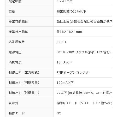
設定距離
0～4.8mm
応差
検出距離の15%以下
検出可能物体
磁性金属(非磁性金属は検出距離が低下し
標準検出物体
鉄18×18×1mm
応答周波数
800Hz
電源電圧
DC10～30V リップル(p-p) 10%含む、Cla
消費電流
16mA以下
制御出力（出力形式）
PNPオープンコレクタ
制御出力（開閉容量）
100mA以下
制御出力（残留電圧）
2V以下 (負荷電流100mA、コード長2m時
表示灯
標準I/Oモード（SIOモード）: 動作表示灯
動作モード
NC