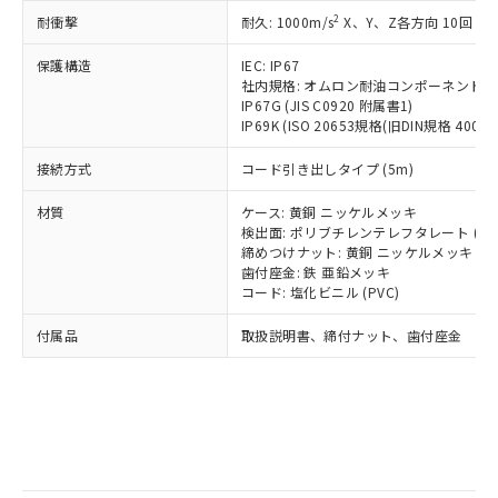
記
タに基づき作成されるものであり、閲
説明
鉛(Pb) 1000ppm以下、 水銀(Hg) 1000ppm以下、 カド
*中国RoHS10物質の基準値 (GB/T26572)：
国政府の輸出許可(または役務取引許
2
耐衝撃
耐久: 1000m/s
X、Y、Z各方向 10回
号
覧された時点での実際の在庫および標
ミウム(Cd) 100ppm以下、
Pb(鉛) :1000ppm、 Hg(水銀) : 1000ppm、 Cd(カドミウ
可)を取得するなどの必要な手続きを
六価クロム(Cr(Ⅵ)) 1000ppm以下、ポリ臭化ビフェニル
ム) : 100ppm、
準価格とは異なる場合があることをご
類(PBB) 1000ppm以下、ポリ臭化ジフェニルエーテル類
Cr(Ⅵ)(六価クロム) : 1000ppm、 PBBs(ポリ臭化ビフェ
とります。
保護構造
IEC: IP67
了承ください。
(PBDE) 1000ppm以下、フタル酸ビス(2-エチルヘキシ
○
一定数以上の在庫あり
ニル類) : 1000ppm、 PBDEs(ポリ臭化ジフェニルエーテ
社内規格: オムロン耐油コンポーネント評
当社は規制貨物を破棄する場合は、完
ル) (DEHP)(別名：DOP) 1000ppm以下、フタル酸ブチ
正式な納期状況および標準価格はお客
ル類) : 1000ppm、
IP67G (JIS C0920 附属書1)
ルベンジル（BBP） 1000ppm以下、フタル酸ジブチル
全に破砕するなど、違法に輸出されな
DBP(フタル酸ジブチル) : 1000ppm、 DIBP(フタル酸ジ
様のお取引先、またはお客様担当のオ
（DBP） 1000ppm以下、フタル酸ジイソブチル
IP69K (ISO 20653規格(旧DIN規格 40050 
イソブチル) : 1000ppm、 BBP(フタル酸ブチルベンジ
△
一定数には満たないが在庫あり
いよう必要な手段を講じます。
ムロン制御機器販売店・当社販売員に
(DIBP) 1000ppm以下
ル) : 1000ppm、
当社は貴社製品を、核兵器、ミサイ
但し、RoHS指令で産業用監視および制御機器に対する
DEHP(フタル酸ビス(2-エチルヘキシル)) : 1000ppm
ご相談ください。
接続方式
コード引き出しタイプ (5m)
適用除外項目は除く。
ル、化学兵器、生物兵器またはその他
－
在庫なし(最新の在庫状況につ
オムロン制御機器販売店や当社販売拠
フタル酸エステル類の４物質については閾値を超える意
武器並びにこれらの製造装置等に一切
いては、お客様のお取引先、ま
図的な使用がないことを確認しています。
点は「
販売ネットワーク
」をご確認
材質
ケース: 黄銅 ニッケルメッキ
※2 環境保護使用期限
使用いたしません。
たはお客様担当のオムロン制御
検出面: ポリブチレンテレフタレート (PB
ください。
当社は、貴社製品を第三者に販売する
締めつけナット: 黄銅 ニッケルメッキ
機器販売店・当社販売員にご確
在庫状況および標準価格結果を当社の
※2 対応予定月
「ｅ」：有害物質（10物質）のすべてが基
歯付座金: 鉄 亜鉛メッキ
場合は、上記1、2および3の内容を当
認ください)
事前の承諾なく第三者に漏洩または開
コード: 塩化ビニル (PVC)
準値以下であることを示します。
該第三者に通知します。また当社は、
示しないようお願いします。
部品在庫の切り替え状況などにより、予定
「10」：通常の使用状況下において有害物
販売先および販売に係わる関係者が違
マイパーツ機能（部品リスト作成サー
空
受注生産機種、また在庫状況の
付属品
取扱説明書、締付ナット、歯付座金
月が前後することがあります。
質が外部に漏えいし、環境に深刻な影響を
法に輸出するおそれがある場合は、取
ビス）をご利用いただくには、I-Web
白
情報を公開していない機種
及ぼさない年数を意味します。
り引きをいたしません。
メンバーズにご登録されている必要が
「－」：未確認です。当社販売部門へお問
あります。
い合わせください。
お客様が当ウェブサイト上で当社にご
※3 非含有証明書ダウンロード
登録された部品リストについて、当社
および当社の共同利用者が、当社の製
下記の非含有証明書をダウンロードするこ
品・サービスに関するお客様との取