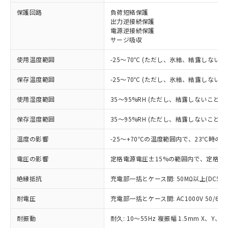
※1 対応状況
保護回路
負荷短絡保護
出力逆接続保護
電源逆接続保護
対応済み：EU RoHS指令（10物質）の
サージ吸収
非含有に対応した製品が提供可能な商品で
す。
使用温度範囲
-25～70℃ (ただし、氷結、結露しないこ
対応予定：EU RoHS指令（10物質）の非含
ご利用条件
有に対応した製品に切り替える予定のある
保存温度範囲
-25～70℃ (ただし、氷結、結露しないこ
商品です。
対応予定なし：EU RoHS指令（10物質）の
使用湿度範囲
35～95%RH (ただし、結露しないこと)
以下の条件をお読みいただき、同意のうえ
非含有に非対応の商品で、対応品を出す予
ご利用ください。
定はありません。
保存湿度範囲
35～95%RH (ただし、結露しないこと)
調査・確認中：EU RoHS指令（10物質）の
本サービスは、当社制御機器事業取扱
※1 中国RoHS○×表
非含有の対応状況を調査中または確認中の
温度の影響
-25～+70℃の温度範囲内で、23℃時の
商品の当社在庫状況および標準価格
商品です。
(税抜)を提供させていただくもので
「○」：最大均質材料含有率が中国RoHSの
電圧の影響
定格電源電圧±15%の範囲内で、定格電
非該当品：ライセンス料など無形物で、有
す。
基準値以下であることを示します。
害物質有無と関係のない商品です。
当社制御機器事業取扱商品の中には、
絶縁抵抗
充電部一括とケース間: 50MΩ以上(DC50
「×」：最大均質材料含有率が中国RoHSの
仕入先様の事情により、非含有部品として
本サービスの対象外となる商品もある
基準値を超えていることを示します。
いたものが、含有品と判明した場合などや
当社は、これら貴社製品のうち、外国
ことをご了承ください。
耐電圧
充電部一括とケース間: AC1000V 50/60Hz
「－」：未確認です。当社販売部門へお問
むを得ず変更することがあります。
為替および外国貿易法に定める商品
在庫状況および標準価格照会結果は、
い合わせください。
（以下｢規制貨物等」という）を輸出
記載している更新日時点での社内デー
耐振動
耐久: 10～55Hz 複振幅 1.5mm X、Y、Z
*EU RoHS指令（10物質）：
または国外への提供する場合は、日本