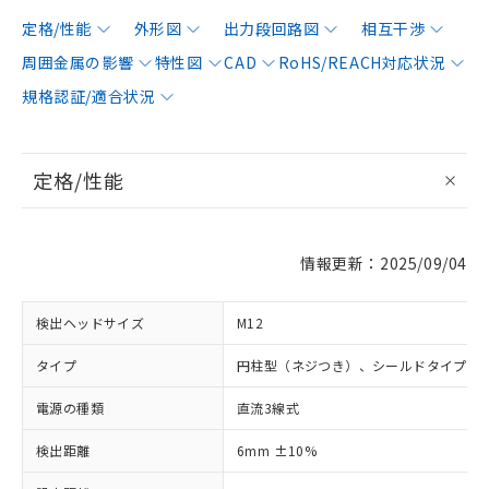
定格/性能
外形図
出力段回路図
相互干渉
周囲金属の影響
特性図
CAD
RoHS/REACH対応状況
規格認証/適合状況
定格/性能
情報更新：2025/09/04
検出ヘッドサイズ
M12
タイプ
円柱型（ネジつき）、シールドタイプ
電源の種類
直流3線式
検出距離
6mm ±10%