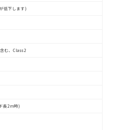
が低下します)
%含む、Class2
ド長2m時)
 RoHS指令（10物質）の非含有に対応した製品が提供可能な商品です