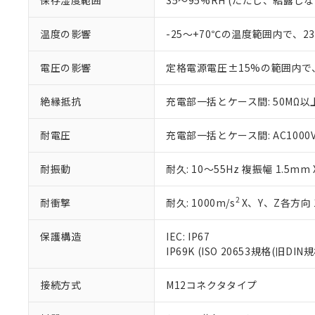
保存湿度範囲
35～95%RH (ただし、結露し
さい。
下記の非含有証明
※当社の共同
温度の影響
-25～+70℃の温度範囲内で、
いる法人を指
EU RoHS指令（
51物質の非含有証
電圧の影響
定格電源電圧±15%の範囲内で
※本証明書は発行
また、RoHS指
混在することから
絶縁抵抗
充電部一括とケース間: 50MΩ以上
既に当社にて対応
り割愛しておりま
耐電圧
充電部一括とケース間: AC1000V 5
耐振動
耐久: 10～55Hz 複振幅 1.5mm
2
耐衝撃
耐久: 1000m/s
X、Y、Z各方向 
保護構造
IEC: IP67
IP69K (ISO 20653規格(旧DIN規
接続方式
M12コネクタタイプ