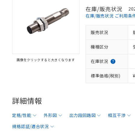
在庫/販売状況
20
在庫/販売状況 ご利用条
販売状況
機種区分
画像をクリックすると大きくなります
在庫状況
標準価格(税別)
詳細情報
定格/性能
外形図
出力段回路図
相互干渉
規格認証/適合状況