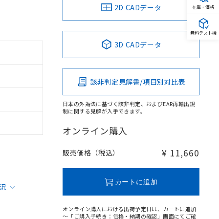
2D CADデータ
在庫・価格
無料テスト機
3D CADデータ
該非判定見解書/項目別対比表
日本の外為法に基づく該非判定、およびEAR再輸出規
制に関する見解が入手できます。
オンライン購入
¥ 11,660
販売価格（税込）
カートに追加
状況
オンライン購入における出荷予定日は、カートに追加
～「ご購入手続き：価格・納期の確認」画面にてご確