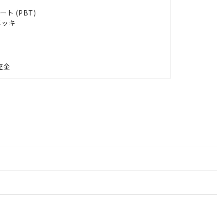
ト (PBT)
メッキ
座金
情報更新：2
情報更新：2