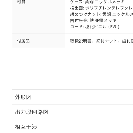
材質
ケース: 黄銅 ニッケルメッキ
検出面: ポリブチレンテレフタレー
締めつけナット: 黄銅 ニッケル
歯付座金: 鉄 亜鉛メッキ
コード: 塩化ビニル (PVC)
付属品
取扱説明書、締付ナット、歯付
外形図
出力段回路図
外形図
相互干渉