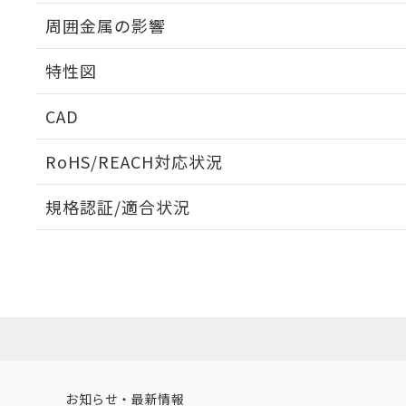
出力段回路図
周囲金属の影響
相互干渉
特性図
周囲金属の影響
CAD
検出物体の大きさと材質による影響
ログイン/会員登録いただくと、CADデータをダウンロ
RoHS/REACH対応状況
規格認証/適合状況
EU RoHS
注意事項・凡例
A: 40mm以上、B: 30mm以上
UL認証
CSA認証
CEマーキング
L: 0mm以上、φd: 20mm以上、D: 0mm以上、m: 18mm以
ダウンロードデータをご利用いただく前に、以下を必ずお読
Yes
Yes
Yes
対応状況
対応予定月
※1
※2
金属埋め込み
ソフトウェアの使用条件
対応済み
LR型式承認
DNV型式承認
BV型式承認
KR
（イギリス
（ノルウェー
（フランス
（
お知らせ・最新情報