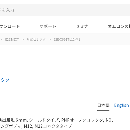
ウンロード
サポート
セミナ
オムロンの
>
E2E NEXT
>
形式セレクタ
>
E2E-X6B1TL12-M1
レクタ
日本語
English
検出距離 6mm, シールドタイプ, PNPオープンコレクタ, NO,
, ロングボディ, M12, M12コネクタタイプ