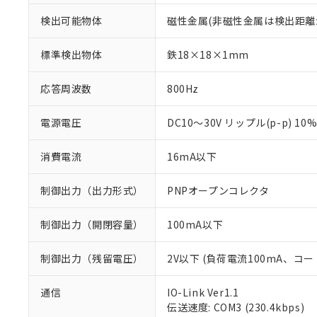
検出可能物体
磁性金属(非磁性金属は検出距離
標準検出物体
鉄18×18×1mm
応答周波数
800Hz
電源電圧
DC10～30V リップル(p-p) 10
消費電流
16mA以下
制御出力（出力形式）
PNPオープンコレクタ
制御出力（開閉容量）
100mA以下
制御出力（残留電圧）
2V以下 (負荷電流100mA、コー
※1 対応状況
通信
IO-Link Ver1.1
対応済み：EU
伝送速度: COM3 (230.4kbps)