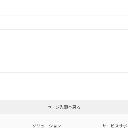
情報更新：2
情報更新：2
情報更新：2
ードすることができます。
情報更新：
ログイン/会員登録
CCC認証
電波法
上、n: 20mm以上
みください。
N/A
N/A
非含有証明書
※3
ページ先頭へ戻る
ダウンロードはこちら
型式承認
NK型式承認
ABS型式承認
韓国
（日本
（アメリカ
ソリューション
サービスサポ