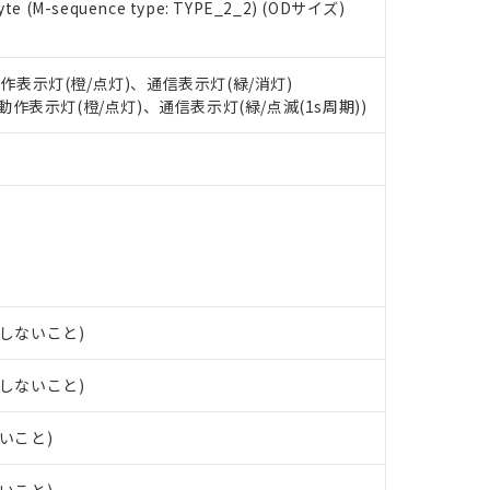
oHS指令（10物質）の非含有に対応した製品に切り替える予定のある
e (M-sequence type: TYPE_2_2) (ODサイズ)
 RoHS指令（10物質）の非含有に非対応の商品で、対応品を出す予
 RoHS指令（10物質）の非含有の対応状況を調査中または確認中の
ンス料など無形物で、有害物質有無と関係のない商品です。
動作表示灯(橙/点灯)、通信表示灯(緑/消灯)
○×表
より、非含有部品としていたものが、含有品と判明した場合などやむ
: 動作表示灯(橙/点灯)、通信表示灯(緑/点滅(1s周期))
みいただき、同意のうえご利用ください。
材料含有率が中国RoHSの基準値以下であることを示します。
材料含有率が中国RoHSの基準値を超えていることを示します。
、当社制御機器事業取扱商品の当社在庫状況および標準価格(税抜)
ら貴社製品のうち、外国為替および外国貿易法に定める商品（以下｢
質）：
す。当社販売部門へお問い合わせください。
 水銀(Hg) 1000ppm以下、 カドミウム(Cd) 100ppm以下、
たは国外への提供する場合は、日本国政府の輸出許可(または役務取
000ppm以下、ポリ臭化ビフェニル類(PBB) 1000ppm以下、ポリ臭化ジフェニルエーテル類(P
事業取扱商品の中には、本サービスの対象外となる商品もあること
手続きをとります。
キシル) (DEHP)(別名：DOP) 1000ppm以下、フタル酸ブチルベンジル（BBP） 100
(GB/T26572)：
以下、フタル酸ジイソブチル (DIBP) 1000ppm以下
び標準価格照会結果は、記載している更新日時点での社内データに
物を破棄する場合は、完全に破砕するなど、違法に輸出されないよ
(水銀) : 1000ppm、 Cd(カドミウム) : 100ppm、
業用監視および制御機器に対する適用除外項目は除く。
覧された時点での実際の在庫および標準価格とは異なる場合がある
1000ppm、 PBBs(ポリ臭化ビフェニル類) : 1000ppm、 PBDEs(ポリ臭化ジフェニルエーテル類
物質については閾値を超える意図的な使用がないことを確認しています。
上の在庫あり
 1000ppm、 DIBP(フタル酸ジイソブチル) : 1000ppm、 BBP(フタル酸ブチルベンジル) :
品を、核兵器、ミサイル、化学兵器、生物兵器またはその他武器並
チルヘキシル)) : 1000ppm
況および標準価格はお客様のお取引先、またはお客様担当のオムロ
用いたしません。
ご相談ください。
は満たないが在庫あり
製品を第三者に販売する場合は、上記1、2および3の内容を当該第
露しないこと)
機器販売店や当社販売拠点は「
販売ネットワーク
」をご確認くだ
販売先および販売に係わる関係者が違法に輸出するおそれがある場
用期限
び標準価格結果を当社の事前の承諾なく第三者に漏洩または開示し
え状況などにより、予定月が前後することがあります。
(最新の在庫状況については、お客様のお取引先、またはお客様担当
露しないこと)
（10物質）のすべてが基準値以下であることを示します。
店・当社販売員にご確認ください)
能（部品リスト作成サービス）をご利用いただくには、I-Webメン
使用状況下において有害物質が外部に漏えいし、環境に深刻な影響を
ないこと)
あります。
機種、また在庫状況の情報を公開していない機種
ェブサイト上で当社にご登録された部品リストについて、当社およ
書ダウンロード
す。当社販売部門へお問い合わせください。
品・サービスに関するお客様との取引・商談に必要な範囲で利用す
合意する
キャンセル