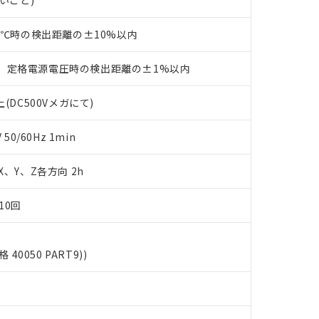
ないこと)
書をダウンロードすることができます。
利用者とは、
"個人情報の共同利用に関して"
の「1.共同利用者の
23℃時の検出距離の±10%以内
します。
10物質）の非含有証明書
明書（当社基準）
、定格電源電圧時の検出距離の±1%以内
日時点で非含有を証明するもので、過去に遡って非含有を証明するも
令のフタル酸エステル類４物質の対応では、対応完了までの期間は出
備考欄に対応日を記載しておりました。
(DC500Vメガにて)
品への在庫切替を完了していることから、特段のことがない限り、20
す。
0/60Hz 1min
 X、Y、Z各方向 2h
10回
格 40050 PART9))