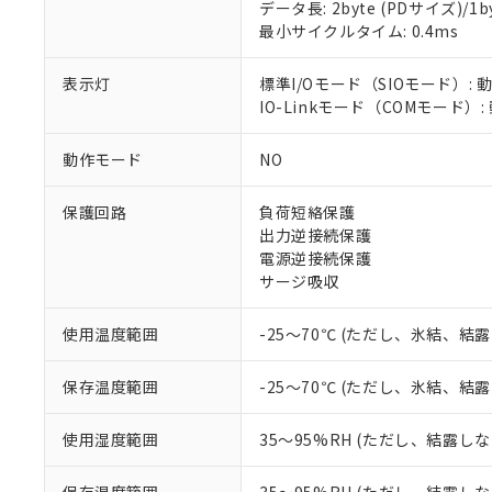
対応予定：EU R
データ長: 2byte (PDサイズ)/1byt
対応予定なし：EU
最小サイクルタイム: 0.4ms
調査・確認中：EU
ご利用条件
非該当品：ライセ
表示灯
標準I/Oモード（SIOモード）: 
※1 中国RoHS
仕入先様の事情に
IO-Linkモード（COMモード）
があります。
以下の条件をお読
「○」：最大均質
「×」：最大均質
動作モード
NO
本サービスは
当社は、これ
*EU RoHS指令（10物
「－」：未確認で
鉛(Pb) 1000ppm以下、
くものです。
う）を輸出ま
記
説明
六価クロム(Cr(Ⅵ)) 1
当社制御機器
などの必要な
保護回路
負荷短絡保護
フタル酸ビス(2-エチルヘ
号
*中国RoHS10物質の基準値 
ル（DBP） 1000ppm
在庫状況およ
当社は規制貨
出力逆接続保護
Pb(鉛) :1000ppm、 Hg
但し、RoHS指令で産
のであり、閲
ます。
電源逆接続保護
Cr(Ⅵ)(六価クロム) : 
フタル酸エステル類の４
○
一定数以
DBP(フタル酸ジブチル) :
い。
当社は貴社製
サージ吸収
DEHP(フタル酸ビス(2-エ
正式な納期状
置等に一切使
当社販売員に
※2 対応予定月
△
一定数に
当社は、貴社
使用温度範囲
-25～70℃ (ただし、氷結、結
オムロン制御
また当社は、
※2 環境保護使
在庫状況およ
部品在庫の切り替
たしません。
－
在庫なし
保存温度範囲
-25～70℃ (ただし、氷結、結
す。
「ｅ」：有害物質
機器販売
マイパーツ機
「10」：通常の
使用湿度範囲
35～95%RH (ただし、結露し
ている必要が
味します。
空
受注生産
お客様が当ウ
※3 非含有証明
「－」：未確認で
白
が、当社の製