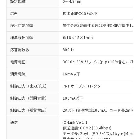
設定距離
0～4.8mm
応差
検出距離の15%以下
検出可能物体
磁性金属(非磁性金属は検出距離が低下します
標準検出物体
鉄18×18×1mm
応答周波数
800Hz
電源電圧
DC10～30V リップル(p-p) 10%含む、Class
消費電流
16mA以下
制御出力（出力形式）
PNPオープンコレクタ
制御出力（開閉容量）
100mA以下
制御出力（残留電圧）
2V以下 (負荷電流100mA、コード長2m時)
通信
IO-Link Ver1.1
伝送速度: COM2 (38.4kbps)
データ長: 2byte (PDサイズ)/1byte (M-seque
最小サイクルタイム: 2.3ms