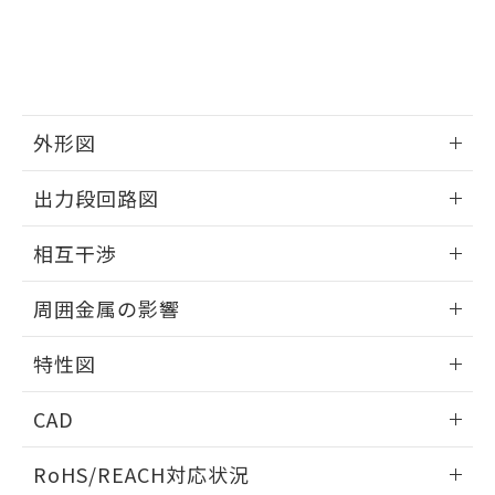
※3 非含有証明書ダウンロード
登録された部品リストについて、当社
および当社の共同利用者が、当社の製
下記の非含有証明書をダウンロードするこ
品・サービスに関するお客様との取
とができます。
合意する
キャンセル
引・商談に必要な範囲で利用すること
をご了承ください。
EU RoHS指令（10物質）の非含有証明書
※当社の共同利用者とは、
"個人情報
外形図
51物質の非含有証明書（当社基準）
の共同利用に関して"
の「1.共同利
※本証明書は発行日時点で非含有を証明す
用者の範囲」に記載されている法人を
情報更新：2025/09/04
るもので、過去に遡って非含有を証明する
出力段回路図
指します。
ものではありません。
外形図
また、RoHS指令のフタル酸エステル類４
情報更新：2025/09/04
相互干渉
物質の対応では、対応完了までの期間は出
荷製品に未対応品が混在することから備考
出力段回路図
情報更新：2025/09/04
欄に対応日を記載しておりました。
周囲金属の影響
既に当社にて対応品への在庫切替を完了
相互干渉
していることから、特段のことがない限
情報更新：2025/09/04
特性図
り、2022年1月12日より割愛しておりま
す。
周囲金属の影響
情報更新：2025/09/04
CAD
検出物体の大きさと材質による影響
ログイン/会員登録いただくと、CADデータをダウンロー
RoHS/REACH対応状況
ドすることができます。