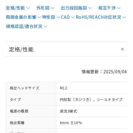
定格/性能
外形図
出力段回路図
相互干渉
周囲金属の影響
特性図
CAD
RoHS/REACH対応状況
規格認証/適合状況
定格/性能
情報更新：2025/09/04
検出ヘッドサイズ
M12
タイプ
円柱型（ネジつき）、シールドタイプ
電源の種類
直流3線式
検出距離
6mm ±10%