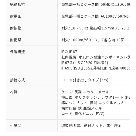
「－」：未確認です。当社販売部門へお問
むを得ず変更することがあります。
為替および外国貿易法に定める商品
絶縁抵抗
在庫状況および標準価格照会結果は、
充電部一括とケース間: 50MΩ以上(DC500V
い合わせください。
（以下｢規制貨物等」という）を輸出
記載している更新日時点での社内デー
*EU RoHS指令（10物質）：
または国外への提供する場合は、日本
耐電圧
充電部一括とケース間: AC1000V 50/60Hz 1
記
タに基づき作成されるものであり、閲
説明
鉛(Pb) 1000ppm以下、 水銀(Hg) 1000ppm以下、 カド
*中国RoHS10物質の基準値 (GB/T26572)：
国政府の輸出許可(または役務取引許
号
覧された時点での実際の在庫および標
ミウム(Cd) 100ppm以下、
Pb(鉛) :1000ppm、 Hg(水銀) : 1000ppm、 Cd(カドミウ
耐振動
可)を取得するなどの必要な手続きを
耐久: 10～55Hz 複振幅 1.5mm X、Y、Z各
六価クロム(Cr(Ⅵ)) 1000ppm以下、ポリ臭化ビフェニル
ム) : 100ppm、
準価格とは異なる場合があることをご
類(PBB) 1000ppm以下、ポリ臭化ジフェニルエーテル類
Cr(Ⅵ)(六価クロム) : 1000ppm、 PBBs(ポリ臭化ビフェ
とります。
了承ください。
(PBDE) 1000ppm以下、フタル酸ビス(2-エチルヘキシ
○
一定数以上の在庫あり
ニル類) : 1000ppm、 PBDEs(ポリ臭化ジフェニルエーテ
2
耐衝撃
耐久: 1000m/s
X、Y、Z各方向 10回
当社は規制貨物を破棄する場合は、完
ル) (DEHP)(別名：DOP) 1000ppm以下、フタル酸ブチ
正式な納期状況および標準価格はお客
ル類) : 1000ppm、
ルベンジル（BBP） 1000ppm以下、フタル酸ジブチル
全に破砕するなど、違法に輸出されな
DBP(フタル酸ジブチル) : 1000ppm、 DIBP(フタル酸ジ
様のお取引先、またはお客様担当のオ
（DBP） 1000ppm以下、フタル酸ジイソブチル
保護構造
IEC: IP67
イソブチル) : 1000ppm、 BBP(フタル酸ブチルベンジ
△
一定数には満たないが在庫あり
いよう必要な手段を講じます。
ムロン制御機器販売店・当社販売員に
(DIBP) 1000ppm以下
ル) : 1000ppm、
社内規格: オムロン耐油コンポーネント評価
当社は貴社製品を、核兵器、ミサイ
但し、RoHS指令で産業用監視および制御機器に対する
DEHP(フタル酸ビス(2-エチルヘキシル)) : 1000ppm
ご相談ください。
IP67G (JIS C0920 附属書1)
適用除外項目は除く。
ル、化学兵器、生物兵器またはその他
－
在庫なし(最新の在庫状況につ
オムロン制御機器販売店や当社販売拠
IP69K (ISO 20653規格(旧DIN規格 40050 PA
フタル酸エステル類の４物質については閾値を超える意
武器並びにこれらの製造装置等に一切
いては、お客様のお取引先、ま
図的な使用がないことを確認しています。
点は「
販売ネットワーク
」をご確認
※2 環境保護使用期限
使用いたしません。
接続方式
たはお客様担当のオムロン制御
コード引き出しタイプ (5m)
ください。
当社は、貴社製品を第三者に販売する
機器販売店・当社販売員にご確
在庫状況および標準価格結果を当社の
※2 対応予定月
「ｅ」：有害物質（10物質）のすべてが基
材質
場合は、上記1、2および3の内容を当
ケース: 黄銅 ニッケルメッキ
認ください)
事前の承諾なく第三者に漏洩または開
準値以下であることを示します。
検出面: ポリブチレンテレフタレート (PBT)
該第三者に通知します。また当社は、
示しないようお願いします。
締めつけナット: 黄銅 ニッケルメッキ
部品在庫の切り替え状況などにより、予定
「10」：通常の使用状況下において有害物
販売先および販売に係わる関係者が違
マイパーツ機能（部品リスト作成サー
空
受注生産機種、また在庫状況の
歯付座金: 鉄 亜鉛メッキ
月が前後することがあります。
質が外部に漏えいし、環境に深刻な影響を
法に輸出するおそれがある場合は、取
ビス）をご利用いただくには、I-Web
白
情報を公開していない機種
コード: 塩化ビニル (PVC)
及ぼさない年数を意味します。
り引きをいたしません。
メンバーズにご登録されている必要が
「－」：未確認です。当社販売部門へお問
付属品
あります。
取扱説明書、締付ナット、歯付座金
い合わせください。
お客様が当ウェブサイト上で当社にご