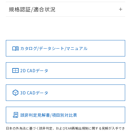
情報更新：2026/7/29
A: 40mm以上、B: 30mm以上
規格認証/適合状況
ログイン/会員登録
EU RoHS
注意事項・凡例
UL認証
CSA認証
CEマーキング
L: 0mm以上、φd: 20mm以上、D: 0mm以上、m: 18mm以
上、n: 20mm以上
Yes
Yes
Yes
金属埋め込み
対応状況
対応予定月
※1
※2
ダウンロードデータをご利用いただく前に、以下を必ずお読
みください。
カタログ/データシート/マニュアル
対応済み
ソフトウェアの使用条件
LR型式承認
DNV型式承認
BV型式承認
KR型式承
タイムチャート
（イギリス
（ノルウェー
（フランス
（韓国
船舶規格）
船舶規格）
船舶規格）
船舶規格
中国 RoHS
注意事項・凡例
2D CADデータ
No
No
No
No
l: 4mm以上、φd: 20mm以上、D: 4mm以上、m: 18mm以
上、n: 20mm以上
中国 RoHS表
※1 ※2
検出領域
3D CADデータ
この製品の規格認証/適合状況ページへ
Pb
Hg
Cd
Cr(VI)
その他の認証はこちらのページからご検索ください
該非判定見解書/項目別対比表
X
O
O
O
日本の外為法に基づく該非判定、およびEAR再輸出規制に関する見解が入手でき