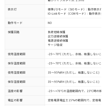
表示灯
標準I/Oモード（SIOモード）: 動作表示灯(
IO-Linkモード（COMモード）: 動作表示灯(
※1 対応状況
動作モード
NO
対応済み：EU RoHS指令（10物質）の
保護回路
負荷短絡保護
非含有に対応した製品が提供可能な商品で
出力逆接続保護
す。
電源逆接続保護
対応予定：EU RoHS指令（10物質）の非含
サージ吸収
ご利用条件
有に対応した製品に切り替える予定のある
商品です。
使用温度範囲
-25～70℃ (ただし、氷結、結露しないこと)
対応予定なし：EU RoHS指令（10物質）の
以下の条件をお読みいただき、同意のうえ
非含有に非対応の商品で、対応品を出す予
保存温度範囲
-25～70℃ (ただし、氷結、結露しないこと)
ご利用ください。
定はありません。
調査・確認中：EU RoHS指令（10物質）の
使用湿度範囲
35～95%RH (ただし、結露しないこと)
本サービスは、当社制御機器事業取扱
※1 中国RoHS○×表
非含有の対応状況を調査中または確認中の
商品の当社在庫状況および標準価格
保存湿度範囲
35～95%RH (ただし、結露しないこと)
商品です。
(税抜)を提供させていただくもので
「○」：最大均質材料含有率が中国RoHSの
非該当品：ライセンス料など無形物で、有
す。
温度の影響
-25～+70℃の温度範囲内で、23℃時の検
基準値以下であることを示します。
害物質有無と関係のない商品です。
当社制御機器事業取扱商品の中には、
「×」：最大均質材料含有率が中国RoHSの
仕入先様の事情により、非含有部品として
本サービスの対象外となる商品もある
電圧の影響
定格電源電圧±15%の範囲内で、定格電源
基準値を超えていることを示します。
いたものが、含有品と判明した場合などや
当社は、これら貴社製品のうち、外国
ことをご了承ください。