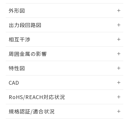
品・サービスに関するお客様との取
とができます。
合意する
キャンセル
引・商談に必要な範囲で利用すること
外形図
をご了承ください。
EU RoHS指令（10物質）の非含有証明書
※当社の共同利用者とは、
"個人情報
情報更新：2025/09/04
51物質の非含有証明書（当社基準）
出力段回路図
の共同利用に関して"
の「1.共同利
※本証明書は発行日時点で非含有を証明す
用者の範囲」に記載されている法人を
外形図
るもので、過去に遡って非含有を証明する
情報更新：2025/09/04
指します。
相互干渉
ものではありません。
また、RoHS指令のフタル酸エステル類４
出力段回路図
情報更新：2025/09/04
周囲金属の影響
物質の対応では、対応完了までの期間は出
荷製品に未対応品が混在することから備考
相互干渉
情報更新：2025/09/04
欄に対応日を記載しておりました。
特性図
既に当社にて対応品への在庫切替を完了
周囲金属の影響
していることから、特段のことがない限
情報更新：2025/09/04
CAD
り、2022年1月12日より割愛しておりま
す。
検出物体の大きさと材質による影響
ログイン/会員登録いただくと、CADデータをダウンロー
RoHS/REACH対応状況
ドすることができます。
情報更新：2026/7/29
A: 120mm以上、B: 100mm以上
規格認証/適合状況
ログイン/会員登録
EU RoHS
注意事項・凡例
UL認証
CSA認証
CEマーキング
L: 11mm以上、φd: 40mm以上、D: 11mm以上、m: 20mm