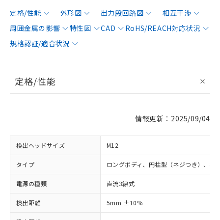
定格/性能
外形図
出力段回路図
相互干渉
周囲金属の影響
特性図
CAD
RoHS/REACH対応状況
規格認証/適合状況
定格/性能
情報更新：2025/09/04
検出ヘッドサイズ
M12
タイプ
ロングボディ、円柱型（ネジつき）、非
電源の種類
直流3線式
検出距離
5mm ±10%