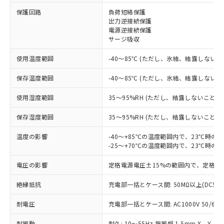
保護回路
負荷短絡保護
※1 対応状況
出力逆接続保護
電源逆接続保護
対応済み：EU RoHS指令（10物質）の
サージ吸収
非含有に対応した製品が提供可能な商品で
す。
使用温度範囲
-40～85℃ (ただし、氷結、結露しないこ
対応予定：EU RoHS指令（10物質）の非含
ご利用条件
有に対応した製品に切り替える予定のある
保存温度範囲
-40～85℃ (ただし、氷結、結露しないこ
商品です。
使用湿度範囲
35～95%RH (ただし、結露しないこと)
対応予定なし：EU RoHS指令（10物質）の
以下の条件をお読みいただき、同意のうえ
非含有に非対応の商品で、対応品を出す予
ご利用ください。
保存湿度範囲
35～95%RH (ただし、結露しないこと)
定はありません。
調査・確認中：EU RoHS指令（10物質）の
本サービスは、当社制御機器事業取扱
温度の影響
-40～+85℃の温度範囲内で、23℃時の
※1 中国RoHS○×表
非含有の対応状況を調査中または確認中の
商品の当社在庫状況および標準価格
-25～+70℃の温度範囲内で、23℃時の
商品です。
(税抜)を提供させていただくもので
「○」：最大均質材料含有率が中国RoHSの
非該当品：ライセンス料など無形物で、有
電圧の影響
定格電源電圧±15%の範囲内で、定格電
す。
基準値以下であることを示します。
害物質有無と関係のない商品です。
当社制御機器事業取扱商品の中には、
「×」：最大均質材料含有率が中国RoHSの
仕入先様の事情により、非含有部品として
絶縁抵抗
充電部一括とケース間: 50MΩ以上(DC50
本サービスの対象外となる商品もある
基準値を超えていることを示します。
いたものが、含有品と判明した場合などや
当社は、これら貴社製品のうち、外国
ことをご了承ください。
「－」：未確認です。当社販売部門へお問
むを得ず変更することがあります。
耐電圧
充電部一括とケース間: AC1000V 50/60Hz
為替および外国貿易法に定める商品
在庫状況および標準価格照会結果は、
い合わせください。
（以下｢規制貨物等」という）を輸出
記載している更新日時点での社内デー
耐振動
耐久: 10～55Hz 複振幅 1.5mm X、Y、Z