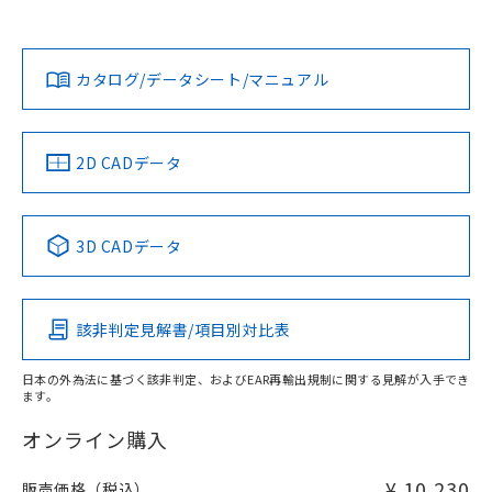
以上、n: 36mm以上
Yes
Yes
Yes
金属埋め込み
対応状況
対応予定月
※1
※2
ダウンロードデータをご利用いただく前に、以下を必ずお読
タイムチャート
みください。
カタログ/データシート/マニュアル
対応済み
ソフトウェアの使用条件
LR型式承認
DNV型式承認
BV型式承認
KR型式承
（イギリス
（ノルウェー
（フランス
（韓国
船舶規格）
船舶規格）
船舶規格）
船舶規格
中国 RoHS
注意事項・凡例
2D CADデータ
No
No
No
No
l: 15mm以上、φd: 40mm以上、D: 15mm以上、m: 20mm
以上、n: 36mm以上
中国 RoHS表
※1 ※2
検出領域
3D CADデータ
この製品の規格認証/適合状況ページへ
Pb
Hg
Cd
Cr(VI)
その他の認証はこちらのページからご検索ください
該非判定見解書/項目別対比表
X
O
O
O
日本の外為法に基づく該非判定、およびEAR再輸出規制に関する見解が入手でき
ます。
"対応済み"や非含有の記載がされた商品であっても、流通
在庫等で未対応品が混在する可能性があります。
オンライン購入
非含有品が必要な際は、弊社営業部門もしくは販売店へお
問い合わせください。
¥ 10,230
販売価格（税込）