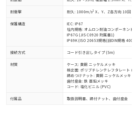
*EU RoHS指令（10物質）：
または国外への提供する場合は、日本
記
タに基づき作成されるものであり、閲
説明
鉛(Pb) 1000ppm以下、 水銀(Hg) 1000ppm以下、 カド
*中国RoHS10物質の基準値 (GB/T26572)：
国政府の輸出許可(または役務取引許
号
覧された時点での実際の在庫および標
ミウム(Cd) 100ppm以下、
Pb(鉛) :1000ppm、 Hg(水銀) : 1000ppm、 Cd(カドミウ
2
耐衝撃
耐久: 1000m/s
X、Y、Z各方向 10回
可)を取得するなどの必要な手続きを
六価クロム(Cr(Ⅵ)) 1000ppm以下、ポリ臭化ビフェニル
ム) : 100ppm、
準価格とは異なる場合があることをご
類(PBB) 1000ppm以下、ポリ臭化ジフェニルエーテル類
Cr(Ⅵ)(六価クロム) : 1000ppm、 PBBs(ポリ臭化ビフェ
とります。
了承ください。
(PBDE) 1000ppm以下、フタル酸ビス(2-エチルヘキシ
保護構造
IEC: IP67
○
一定数以上の在庫あり
ニル類) : 1000ppm、 PBDEs(ポリ臭化ジフェニルエーテ
当社は規制貨物を破棄する場合は、完
ル) (DEHP)(別名：DOP) 1000ppm以下、フタル酸ブチ
正式な納期状況および標準価格はお客
ル類) : 1000ppm、
社内規格: オムロン耐油コンポーネント評
ルベンジル（BBP） 1000ppm以下、フタル酸ジブチル
全に破砕するなど、違法に輸出されな
DBP(フタル酸ジブチル) : 1000ppm、 DIBP(フタル酸ジ
IP67G (JIS C0920 附属書1)
様のお取引先、またはお客様担当のオ
（DBP） 1000ppm以下、フタル酸ジイソブチル
イソブチル) : 1000ppm、 BBP(フタル酸ブチルベンジ
△
一定数には満たないが在庫あり
いよう必要な手段を講じます。
IP69K (ISO 20653規格(旧DIN規格 40050 
ムロン制御機器販売店・当社販売員に
(DIBP) 1000ppm以下
ル) : 1000ppm、
当社は貴社製品を、核兵器、ミサイ
但し、RoHS指令で産業用監視および制御機器に対する
DEHP(フタル酸ビス(2-エチルヘキシル)) : 1000ppm
ご相談ください。
適用除外項目は除く。
接続方式
コード引き出しタイプ (5m)
ル、化学兵器、生物兵器またはその他
－
在庫なし(最新の在庫状況につ
オムロン制御機器販売店や当社販売拠
フタル酸エステル類の４物質については閾値を超える意
武器並びにこれらの製造装置等に一切
いては、お客様のお取引先、ま
図的な使用がないことを確認しています。
点は「
販売ネットワーク
」をご確認
材質
ケース: 黄銅 ニッケルメッキ
※2 環境保護使用期限
使用いたしません。
たはお客様担当のオムロン制御
ください。
検出面: ポリブチレンテレフタレート (PB
当社は、貴社製品を第三者に販売する
機器販売店・当社販売員にご確
在庫状況および標準価格結果を当社の
締めつけナット: 黄銅 ニッケルメッキ
※2 対応予定月
「ｅ」：有害物質（10物質）のすべてが基
場合は、上記1、2および3の内容を当
認ください)
事前の承諾なく第三者に漏洩または開
歯付座金: 鉄 亜鉛メッキ
準値以下であることを示します。
該第三者に通知します。また当社は、
コード: 塩化ビニル (PVC)
示しないようお願いします。
部品在庫の切り替え状況などにより、予定
「10」：通常の使用状況下において有害物
販売先および販売に係わる関係者が違
マイパーツ機能（部品リスト作成サー
空
受注生産機種、また在庫状況の
月が前後することがあります。
質が外部に漏えいし、環境に深刻な影響を
法に輸出するおそれがある場合は、取
付属品
取扱説明書、締付ナット、歯付座金
ビス）をご利用いただくには、I-Web
白
情報を公開していない機種
及ぼさない年数を意味します。
り引きをいたしません。
メンバーズにご登録されている必要が
「－」：未確認です。当社販売部門へお問
あります。
い合わせください。
お客様が当ウェブサイト上で当社にご
※3 非含有証明書ダウンロード
登録された部品リストについて、当社
および当社の共同利用者が、当社の製
下記の非含有証明書をダウンロードするこ