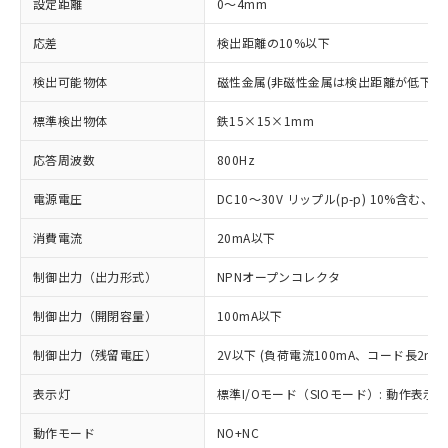
設定距離
0～4mm
応差
検出距離の10%以下
検出可能物体
磁性金属(非磁性金属は検出距離が低下し
標準検出物体
鉄15×15×1mm
応答周波数
800Hz
電源電圧
DC10～30V リップル(p-p) 10%含む、Cla
消費電流
20mA以下
制御出力（出力形式）
NPNオープンコレクタ
制御出力（開閉容量）
100mA以下
制御出力（残留電圧）
2V以下 (負荷電流100mA、コード長2m時
表示灯
標準I/Oモード（SIOモード）: 動作表示灯
動作モード
NO+NC