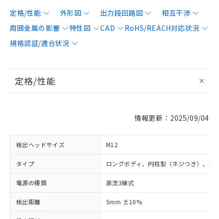
定格/性能
外形図
出力段回路図
相互干渉
周囲金属の影響
特性図
CAD
RoHS/REACH対応状況
規格認証/適合状況
定格/性能
情報更新：2025/09/04
検出ヘッドサイズ
M12
タイプ
ロングボディ、円柱型（ネジつき）、非
電源の種類
直流3線式
検出距離
5mm ±10%