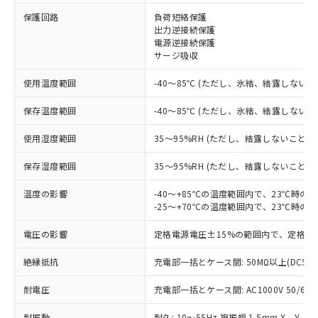
保護回路
負荷短絡保護
※1 対応状況
出力逆接続保護
電源逆接続保護
対応済み：EU RoHS指令（10物質）の
サージ吸収
非含有に対応した製品が提供可能な商品で
す。
使用温度範囲
-40～85℃ (ただし、氷結、結露しないこ
対応予定：EU RoHS指令（10物質）の非含
ご利用条件
有に対応した製品に切り替える予定のある
保存温度範囲
-40～85℃ (ただし、氷結、結露しないこ
商品です。
使用湿度範囲
35～95%RH (ただし、結露しないこと)
対応予定なし：EU RoHS指令（10物質）の
以下の条件をお読みいただき、同意のうえ
非含有に非対応の商品で、対応品を出す予
ご利用ください。
保存湿度範囲
35～95%RH (ただし、結露しないこと)
定はありません。
調査・確認中：EU RoHS指令（10物質）の
本サービスは、当社制御機器事業取扱
温度の影響
-40～+85℃の温度範囲内で、23℃時の
※1 中国RoHS○×表
非含有の対応状況を調査中または確認中の
商品の当社在庫状況および標準価格
-25～+70℃の温度範囲内で、23℃時の
商品です。
(税抜)を提供させていただくもので
「○」：最大均質材料含有率が中国RoHSの
非該当品：ライセンス料など無形物で、有
電圧の影響
定格電源電圧±15%の範囲内で、定格電
す。
基準値以下であることを示します。
害物質有無と関係のない商品です。
当社制御機器事業取扱商品の中には、
「×」：最大均質材料含有率が中国RoHSの
仕入先様の事情により、非含有部品として
絶縁抵抗
充電部一括とケース間: 50MΩ以上(DC50
本サービスの対象外となる商品もある
基準値を超えていることを示します。
いたものが、含有品と判明した場合などや
当社は、これら貴社製品のうち、外国
ことをご了承ください。
「－」：未確認です。当社販売部門へお問
むを得ず変更することがあります。
耐電圧
充電部一括とケース間: AC1000V 50/60Hz
為替および外国貿易法に定める商品
在庫状況および標準価格照会結果は、
い合わせください。
（以下｢規制貨物等」という）を輸出
記載している更新日時点での社内デー
耐振動
耐久: 10～55Hz 複振幅 1.5mm X、Y、Z