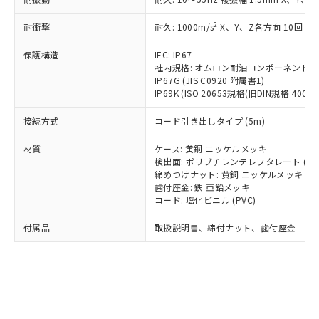
*EU RoHS指令（10物質）：
または国外への提供する場合は、日本
記
タに基づき作成されるものであり、閲
説明
鉛(Pb) 1000ppm以下、 水銀(Hg) 1000ppm以下、 カド
*中国RoHS10物質の基準値 (GB/T26572)：
国政府の輸出許可(または役務取引許
号
覧された時点での実際の在庫および標
ミウム(Cd) 100ppm以下、
Pb(鉛) :1000ppm、 Hg(水銀) : 1000ppm、 Cd(カドミウ
2
耐衝撃
耐久: 1000m/s
X、Y、Z各方向 10回
可)を取得するなどの必要な手続きを
六価クロム(Cr(Ⅵ)) 1000ppm以下、ポリ臭化ビフェニル
ム) : 100ppm、
準価格とは異なる場合があることをご
類(PBB) 1000ppm以下、ポリ臭化ジフェニルエーテル類
Cr(Ⅵ)(六価クロム) : 1000ppm、 PBBs(ポリ臭化ビフェ
とります。
了承ください。
(PBDE) 1000ppm以下、フタル酸ビス(2-エチルヘキシ
保護構造
IEC: IP67
○
一定数以上の在庫あり
ニル類) : 1000ppm、 PBDEs(ポリ臭化ジフェニルエーテ
当社は規制貨物を破棄する場合は、完
ル) (DEHP)(別名：DOP) 1000ppm以下、フタル酸ブチ
正式な納期状況および標準価格はお客
ル類) : 1000ppm、
社内規格: オムロン耐油コンポーネント評
ルベンジル（BBP） 1000ppm以下、フタル酸ジブチル
全に破砕するなど、違法に輸出されな
DBP(フタル酸ジブチル) : 1000ppm、 DIBP(フタル酸ジ
IP67G (JIS C0920 附属書1)
様のお取引先、またはお客様担当のオ
（DBP） 1000ppm以下、フタル酸ジイソブチル
イソブチル) : 1000ppm、 BBP(フタル酸ブチルベンジ
△
一定数には満たないが在庫あり
いよう必要な手段を講じます。
IP69K (ISO 20653規格(旧DIN規格 40050 
ムロン制御機器販売店・当社販売員に
(DIBP) 1000ppm以下
ル) : 1000ppm、
当社は貴社製品を、核兵器、ミサイ
但し、RoHS指令で産業用監視および制御機器に対する
DEHP(フタル酸ビス(2-エチルヘキシル)) : 1000ppm
ご相談ください。
適用除外項目は除く。
接続方式
コード引き出しタイプ (5m)
ル、化学兵器、生物兵器またはその他
－
在庫なし(最新の在庫状況につ
オムロン制御機器販売店や当社販売拠
フタル酸エステル類の４物質については閾値を超える意
武器並びにこれらの製造装置等に一切
いては、お客様のお取引先、ま
図的な使用がないことを確認しています。
点は「
販売ネットワーク
」をご確認
材質
ケース: 黄銅 ニッケルメッキ
※2 環境保護使用期限
使用いたしません。
たはお客様担当のオムロン制御
ください。
検出面: ポリブチレンテレフタレート (PB
当社は、貴社製品を第三者に販売する
機器販売店・当社販売員にご確
在庫状況および標準価格結果を当社の
締めつけナット: 黄銅 ニッケルメッキ
※2 対応予定月
「ｅ」：有害物質（10物質）のすべてが基
場合は、上記1、2および3の内容を当
認ください)
事前の承諾なく第三者に漏洩または開
歯付座金: 鉄 亜鉛メッキ
準値以下であることを示します。
該第三者に通知します。また当社は、
コード: 塩化ビニル (PVC)
示しないようお願いします。
部品在庫の切り替え状況などにより、予定
「10」：通常の使用状況下において有害物
販売先および販売に係わる関係者が違
マイパーツ機能（部品リスト作成サー
空
受注生産機種、また在庫状況の
月が前後することがあります。
質が外部に漏えいし、環境に深刻な影響を
法に輸出するおそれがある場合は、取
付属品
取扱説明書、締付ナット、歯付座金
ビス）をご利用いただくには、I-Web
白
情報を公開していない機種
及ぼさない年数を意味します。
り引きをいたしません。
メンバーズにご登録されている必要が
「－」：未確認です。当社販売部門へお問
あります。
い合わせください。
お客様が当ウェブサイト上で当社にご
※3 非含有証明書ダウンロード
登録された部品リストについて、当社
および当社の共同利用者が、当社の製
下記の非含有証明書をダウンロードするこ