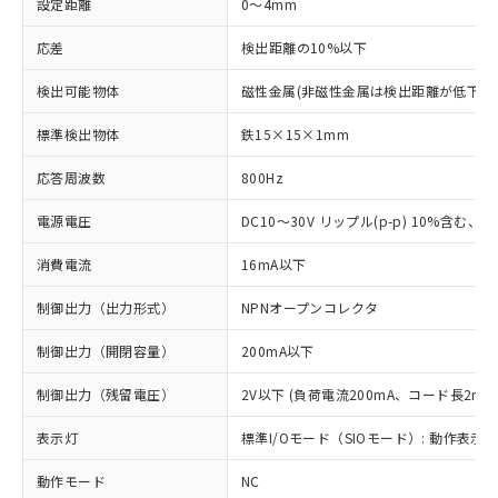
設定距離
0～4mm
応差
検出距離の10%以下
検出可能物体
磁性金属(非磁性金属は検出距離が低下し
標準検出物体
鉄15×15×1mm
応答周波数
800Hz
電源電圧
DC10～30V リップル(p-p) 10%含む、Cla
消費電流
16mA以下
制御出力（出力形式）
NPNオープンコレクタ
制御出力（開閉容量）
200mA以下
制御出力（残留電圧）
2V以下 (負荷電流200mA、コード長2m時
表示灯
標準I/Oモード（SIOモード）: 動作表示灯
動作モード
NC