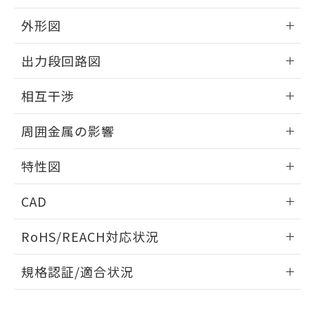
品・サービスに関するお客様との取
とができます。
合意する
キャンセル
引・商談に必要な範囲で利用すること
外形図
をご了承ください。
EU RoHS指令（10物質）の非含有証明書
※当社の共同利用者とは、
"個人情報
情報更新：2025/09/04
51物質の非含有証明書（当社基準）
出力段回路図
の共同利用に関して"
の「1.共同利
※本証明書は発行日時点で非含有を証明す
用者の範囲」に記載されている法人を
外形図
るもので、過去に遡って非含有を証明する
情報更新：2025/09/04
指します。
相互干渉
ものではありません。
また、RoHS指令のフタル酸エステル類４
出力段回路図
情報更新：2025/09/04
周囲金属の影響
物質の対応では、対応完了までの期間は出
荷製品に未対応品が混在することから備考
相互干渉
情報更新：2025/09/04
欄に対応日を記載しておりました。
特性図
既に当社にて対応品への在庫切替を完了
周囲金属の影響
していることから、特段のことがない限
情報更新：2025/09/04
CAD
り、2022年1月12日より割愛しておりま
す。
検出物体の大きさと材質による影響
ログイン/会員登録いただくと、CADデータをダウンロー
RoHS/REACH対応状況
ドすることができます。
情報更新：
A: 120mm以上、B: 100mm以上
規格認証/適合状況
ログイン/会員登録
EU RoHS
注意事項・凡例
UL認証
CSA認証
CEマーキング
L: 11mm以上、φd: 40mm以上、D: 11mm以上、m: 20mm