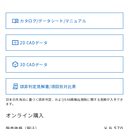
以上、n: 36mm以上
Yes
Yes
Yes
金属埋め込み
対応状況
対応予定月
※1
※2
ダウンロードデータをご利用いただく前に、以下を必ずお読
タイムチャート
みください。
カタログ/データシート/マニュアル
対応済み
ソフトウェアの使用条件
LR型式承認
DNV型式承認
BV型式承認
KR型式承
（イギリス
（ノルウェー
（フランス
（韓国
船舶規格）
船舶規格）
船舶規格）
船舶規格
中国 RoHS
注意事項・凡例
2D CADデータ
No
No
No
No
l: 15mm以上、φd: 40mm以上、D: 15mm以上、m: 20mm
以上、n: 36mm以上
中国 RoHS表
※1 ※2
検出領域
3D CADデータ
この製品の規格認証/適合状況ページへ
Pb
Hg
Cd
Cr(VI)
その他の認証はこちらのページからご検索ください
該非判定見解書/項目別対比表
X
O
O
O
日本の外為法に基づく該非判定、およびEAR再輸出規制に関する見解が入手でき
ます。
"対応済み"や非含有の記載がされた商品であっても、流通
在庫等で未対応品が混在する可能性があります。
オンライン購入
非含有品が必要な際は、弊社営業部門もしくは販売店へお
問い合わせください。
¥ 9,570
販売価格（税込）