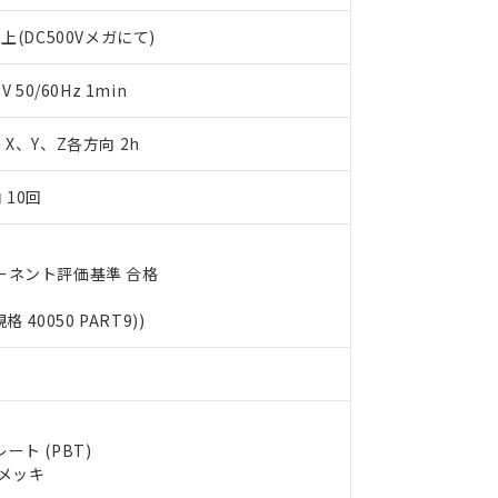
利用者とは、
"個人情報の共同利用に関して"
の「1.共同利用者の
します。
10物質）の非含有証明書
上(DC500Vメガにて)
明書（当社基準）
日時点で非含有を証明するもので、過去に遡って非含有を証明するも
50/60Hz 1min
令のフタル酸エステル類４物質の対応では、対応完了までの期間は出
備考欄に対応日を記載しておりました。
m X、Y、Z各方向 2h
品への在庫切替を完了していることから、特段のことがない限り、20
す。
 10回
ーネント評価基準 合格
規格 40050 PART9))
ト (PBT)
ルメッキ