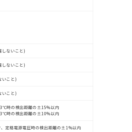
 RoHS指令（10物質）の非含有の対応状況を調査中または確認中の
ンス料など無形物で、有害物質有無と関係のない商品です。
○×表
より、非含有部品としていたものが、含有品と判明した場合などやむ
みいただき、同意のうえご利用ください。
材料含有率が中国RoHSの基準値以下であることを示します。
材料含有率が中国RoHSの基準値を超えていることを示します。
、当社制御機器事業取扱商品の当社在庫状況および標準価格(税抜)
ら貴社製品のうち、外国為替および外国貿易法に定める商品（以下｢
質）：
す。当社販売部門へお問い合わせください。
 水銀(Hg) 1000ppm以下、 カドミウム(Cd) 100ppm以下、
たは国外への提供する場合は、日本国政府の輸出許可(または役務取
000ppm以下、ポリ臭化ビフェニル類(PBB) 1000ppm以下、ポリ臭化ジフェニルエーテル類(P
事業取扱商品の中には、本サービスの対象外となる商品もあること
手続きをとります。
キシル) (DEHP)(別名：DOP) 1000ppm以下、フタル酸ブチルベンジル（BBP） 100
(GB/T26572)：
結露しないこと)
以下、フタル酸ジイソブチル (DIBP) 1000ppm以下
び標準価格照会結果は、記載している更新日時点での社内データに
物を破棄する場合は、完全に破砕するなど、違法に輸出されないよ
(水銀) : 1000ppm、 Cd(カドミウム) : 100ppm、
業用監視および制御機器に対する適用除外項目は除く。
覧された時点での実際の在庫および標準価格とは異なる場合がある
1000ppm、 PBBs(ポリ臭化ビフェニル類) : 1000ppm、 PBDEs(ポリ臭化ジフェニルエーテル類
物質については閾値を超える意図的な使用がないことを確認しています。
上の在庫あり
 1000ppm、 DIBP(フタル酸ジイソブチル) : 1000ppm、 BBP(フタル酸ブチルベンジル) :
結露しないこと)
品を、核兵器、ミサイル、化学兵器、生物兵器またはその他武器並
チルヘキシル)) : 1000ppm
況および標準価格はお客様のお取引先、またはお客様担当のオムロ
用いたしません。
ご相談ください。
は満たないが在庫あり
製品を第三者に販売する場合は、上記1、2および3の内容を当該第
ないこと)
機器販売店や当社販売拠点は「
販売ネットワーク
」をご確認くだ
販売先および販売に係わる関係者が違法に輸出するおそれがある場
用期限
び標準価格結果を当社の事前の承諾なく第三者に漏洩または開示し
え状況などにより、予定月が前後することがあります。
(最新の在庫状況については、お客様のお取引先、またはお客様担当
ないこと)
（10物質）のすべてが基準値以下であることを示します。
店・当社販売員にご確認ください)
能（部品リスト作成サービス）をご利用いただくには、I-Webメン
使用状況下において有害物質が外部に漏えいし、環境に深刻な影響を
23℃時の検出距離の±15%以内
あります。
機種、また在庫状況の情報を公開していない機種
23℃時の検出距離の±10%以内
ェブサイト上で当社にご登録された部品リストについて、当社およ
書ダウンロード
す。当社販売部門へお問い合わせください。
品・サービスに関するお客様との取引・商談に必要な範囲で利用す
合意する
キャンセル
書をダウンロードすることができます。
で、定格電源電圧時の検出距離の±1%以内