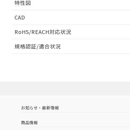
特性図
周囲金属の影響
CAD
検出物体の大きさと材質による影響
ログイン/会員登録いただくと、CADデータをダウンロ
RoHS/REACH対応状況
規格認証/適合状況
EU RoHS
注意事項・凡例
A: 120mm以上、B: 100mm以上
UL認証
CSA認証
CEマーキング
L: 11mm以上、φd: 40mm以上、D: 11mm以上、m: 20mm
ダウンロードデータをご利用いただく前に、以下を必ずお読
Yes
Yes
Yes
対応状況
対応予定月
※1
※2
金属埋め込み
ソフトウェアの使用条件
対応済み
LR型式承認
DNV型式承認
BV型式承認
KR
（イギリス
（ノルウェー
（フランス
（
お知らせ・最新情報
中国 RoHS
注意事項・凡例
船舶規格）
船舶規格）
船舶規格）
船
商品情報
No
No
No
No
検出領域