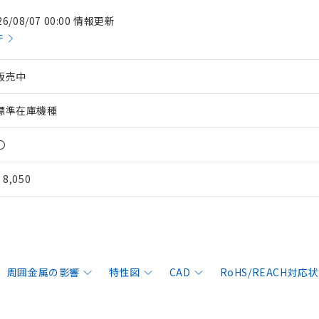
26/08/07 00:00 情報更新
件
販売中
標準在庫機種
〇
¥ 8,050
周囲金属の影響
特性図
CAD
RoHS/REACH対応