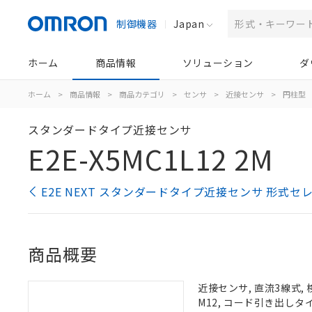
制御機器
Japan
ホーム
商品情報
ソリューション
ダ
ホーム
>
商品情報
>
商品カテゴリ
>
センサ
>
近接センサ
>
円柱型
スタンダードタイプ近接センサ
E2E-X5MC1L12 2M
E2E NEXT スタンダードタイプ近接センサ 形式セ
商品概要
近接センサ, 直流3線式, 
M12, コード引き出しタイ