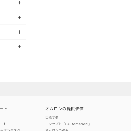
025/09/04
2026/7/29
ート
オムロンの提供価値
目指す姿
ポート
コンセプト「i-Automation!」
ジャパンデスク
オムロンの強み