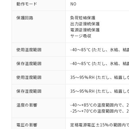
調査・確認中：EU
ご利用条件
動作モード
NO
非該当品：ライセ
※1 中国RoHS
仕入先様の事情に
保護回路
負荷短絡保護
があります。
以下の条件をお読
出力逆接続保護
「○」：最大均質
電源逆接続保護
「×」：最大均質
本サービスは
当社は、これ
*EU RoHS指令（10物
サージ吸収
「－」：未確認で
鉛(Pb) 1000ppm以下、
くものです。
う）を輸出ま
記
説明
六価クロム(Cr(Ⅵ)) 1
当社制御機器
などの必要な
フタル酸ビス(2-エチルヘ
号
*中国RoHS10物質の基準値 
使用温度範囲
-40～85℃ (ただし、氷結、
ル（DBP） 1000ppm
在庫状況およ
当社は規制貨
Pb(鉛) :1000ppm、 Hg
但し、RoHS指令で産
のであり、閲
ます。
Cr(Ⅵ)(六価クロム) : 
フタル酸エステル類の４
○
一定数以
DBP(フタル酸ジブチル) :
い。
保存温度範囲
-40～85℃ (ただし、氷結、
当社は貴社製
DEHP(フタル酸ビス(2-エ
正式な納期状
置等に一切使
当社販売員に
※2 対応予定月
△
一定数に
当社は、貴社
使用湿度範囲
35～95%RH (ただし、結露し
オムロン制御
また当社は、
※2 環境保護使
在庫状況およ
部品在庫の切り替
たしません。
－
在庫なし
保存湿度範囲
35～95%RH (ただし、結露し
す。
「ｅ」：有害物質
機器販売
マイパーツ機
「10」：通常の
温度の影響
-40～+85℃の温度範囲内で、
ている必要が
味します。
空
受注生産
-25～+70℃の温度範囲内で、
お客様が当ウ
※3 非含有証明
「－」：未確認で
白
が、当社の製
さい。
下記の非含有証明
電圧の影響
定格電源電圧±15%の範囲内