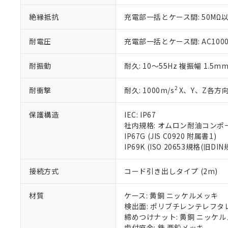
※当社の共同
いる法人を指
EU RoHS指令（
絶縁抵抗
充電部一括とケース間: 50MΩ以
51物質の非含有証
※本証明書は発行
耐電圧
充電部一括とケース間: AC1000V 
また、RoHS指
混在することから
耐振動
耐久: 10～55Hz 複振幅 1.5m
既に当社にて対応
り割愛しておりま
2
耐衝撃
耐久: 1000m/s
X、Y、Z各方向
保護構造
IEC: IP67
社内規格: オムロン耐油コンポ
IP67G (JIS C0920 附属書1)
IP69K (ISO 20653規格(旧DIN
接続方式
コード引き出しタイプ (2m)
材質
ケース: 黄銅 ニッケルメッキ
検出面: ポリブチレンテレフタレー
締めつけナット: 黄銅 ニッケ
歯付座金: 鉄 亜鉛メッキ