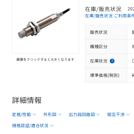
在庫/販売状況
20
在庫/販売状況 ご利用条
販売状況
機種区分
画像をクリックすると大きくなります
在庫状況
標準価格(税別)
詳細情報
定格/性能
外形図
出力段回路図
相互干渉
規格認証/適合状況