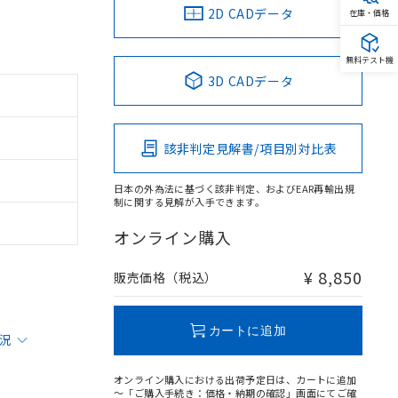
2D CADデータ
在庫・価格
無料テスト機
3D CADデータ
該非判定見解書/項目別対比表
日本の外為法に基づく該非判定、およびEAR再輸出規
制に関する見解が入手できます。
オンライン購入
¥ 8,850
販売価格（税込）
カートに追加
状況
オンライン購入における出荷予定日は、カートに追加
～「ご購入手続き：価格・納期の確認」画面にてご確