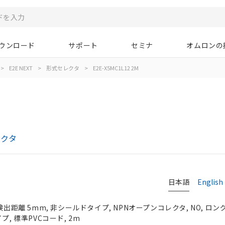
ウンロード
サポート
セミナ
オムロンの
>
E2E NEXT
>
形式セレクタ
>
E2E-X5MC1L12 2M
レクタ
日本語
English
検出距離 5mm, 非シールドタイプ, NPNオープンコレクタ, NO, ロン
プ, 標準PVCコード, 2m