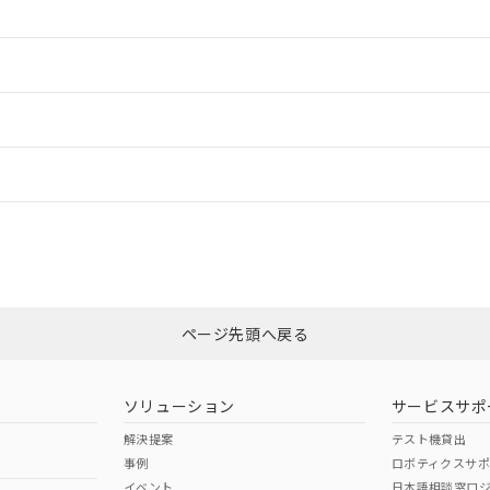
情報更新：2
ードすることができます。
情報更新：
ログイン/会員登録
CCC認証
電波法
以上、n: 36mm以上
みください。
N/A
N/A
非含有証明書
※3
ページ先頭へ戻る
ダウンロードはこちら
型式承認
NK型式承認
ABS型式承認
韓国
（日本
（アメリカ
ソリューション
サービスサポ
舶規格）
船舶規格）
船舶規格）
解決提案
テスト機貸出
事例
ロボティクスサ
No
No
イベント
日本語相談窓口