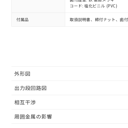
コード: 塩化ビニル (PVC)
付属品
取扱説明書、締付ナット、歯
外形図
出力段回路図
外形図
相互干渉
出力段回路図
周囲金属の影響
相互干渉