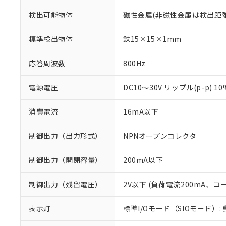
検出可能物体
磁性金属(非磁性金属は検出距
標準検出物体
鉄15×15×1mm
応答周波数
800Hz
電源電圧
DC10～30V リップル(p-p) 1
消費電流
16mA以下
制御出力（出力形式）
NPNオープンコレクタ
制御出力（開閉容量）
200mA以下
※1 対応状況
制御出力（残留電圧）
2V以下 (負荷電流200mA、コ
対応済み：EU
表示灯
標準I/Oモード（SIOモード）:
対応予定：EU R
対応予定なし：EU