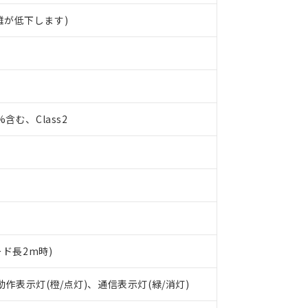
離が低下します)
0%含む、Class2
ード長2m時)
 RoHS指令（10物質）の非含有に対応した製品が提供可能な商品です
 動作表示灯(橙/点灯)、通信表示灯(緑/消灯)
oHS指令（10物質）の非含有に対応した製品に切り替える予定のある
 RoHS指令（10物質）の非含有に非対応の商品で、対応品を出す予