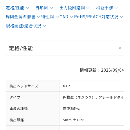
定格/性能
外形図
出力段回路図
相互干渉
周囲金属の影響
特性図
CAD
RoHS/REACH対応状況
規格認証/適合状況
定格/性能
情報更新：2025/09/04
検出ヘッドサイズ
M12
タイプ
円柱型（ネジつき）、非シールドタイプ
電源の種類
直流3線式
検出距離
5mm ±10%