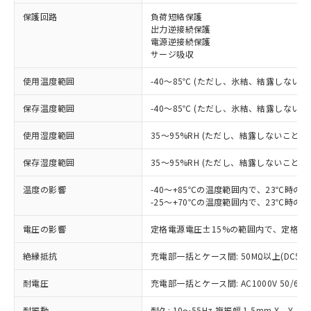
保護回路
負荷短絡保護
※1 対応状況
出力逆接続保護
電源逆接続保護
対応済み：EU RoHS指令（10物質）の
サージ吸収
非含有に対応した製品が提供可能な商品で
す。
使用温度範囲
-40～85℃ (ただし、氷結、結露しないこ
対応予定：EU RoHS指令（10物質）の非含
ご利用条件
有に対応した製品に切り替える予定のある
保存温度範囲
-40～85℃ (ただし、氷結、結露しないこ
商品です。
使用湿度範囲
35～95%RH (ただし、結露しないこと)
対応予定なし：EU RoHS指令（10物質）の
以下の条件をお読みいただき、同意のうえ
非含有に非対応の商品で、対応品を出す予
ご利用ください。
保存湿度範囲
35～95%RH (ただし、結露しないこと)
定はありません。
調査・確認中：EU RoHS指令（10物質）の
本サービスは、当社制御機器事業取扱
温度の影響
-40～+85℃の温度範囲内で、23℃時の
※1 中国RoHS○×表
非含有の対応状況を調査中または確認中の
商品の当社在庫状況および標準価格
-25～+70℃の温度範囲内で、23℃時の
商品です。
(税抜)を提供させていただくもので
「○」：最大均質材料含有率が中国RoHSの
非該当品：ライセンス料など無形物で、有
電圧の影響
定格電源電圧±15%の範囲内で、定格電
す。
基準値以下であることを示します。
害物質有無と関係のない商品です。
当社制御機器事業取扱商品の中には、
「×」：最大均質材料含有率が中国RoHSの
仕入先様の事情により、非含有部品として
絶縁抵抗
充電部一括とケース間: 50MΩ以上(DC50
本サービスの対象外となる商品もある
基準値を超えていることを示します。
いたものが、含有品と判明した場合などや
当社は、これら貴社製品のうち、外国
ことをご了承ください。
「－」：未確認です。当社販売部門へお問
むを得ず変更することがあります。
耐電圧
充電部一括とケース間: AC1000V 50/60Hz
為替および外国貿易法に定める商品
在庫状況および標準価格照会結果は、
い合わせください。
（以下｢規制貨物等」という）を輸出
記載している更新日時点での社内デー
耐振動
耐久: 10～55Hz 複振幅 1.5mm X、Y、Z