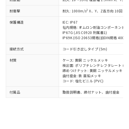
*EU RoHS指令（10物質）：
または国外への提供する場合は、日本
記
タに基づき作成されるものであり、閲
説明
鉛(Pb) 1000ppm以下、 水銀(Hg) 1000ppm以下、 カド
*中国RoHS10物質の基準値 (GB/T26572)：
国政府の輸出許可(または役務取引許
号
覧された時点での実際の在庫および標
ミウム(Cd) 100ppm以下、
Pb(鉛) :1000ppm、 Hg(水銀) : 1000ppm、 Cd(カドミウ
2
耐衝撃
耐久: 1000m/s
X、Y、Z各方向 10回
可)を取得するなどの必要な手続きを
六価クロム(Cr(Ⅵ)) 1000ppm以下、ポリ臭化ビフェニル
ム) : 100ppm、
準価格とは異なる場合があることをご
類(PBB) 1000ppm以下、ポリ臭化ジフェニルエーテル類
Cr(Ⅵ)(六価クロム) : 1000ppm、 PBBs(ポリ臭化ビフェ
とります。
了承ください。
(PBDE) 1000ppm以下、フタル酸ビス(2-エチルヘキシ
保護構造
IEC: IP67
○
一定数以上の在庫あり
ニル類) : 1000ppm、 PBDEs(ポリ臭化ジフェニルエーテ
当社は規制貨物を破棄する場合は、完
ル) (DEHP)(別名：DOP) 1000ppm以下、フタル酸ブチ
正式な納期状況および標準価格はお客
ル類) : 1000ppm、
社内規格: オムロン耐油コンポーネント評
ルベンジル（BBP） 1000ppm以下、フタル酸ジブチル
全に破砕するなど、違法に輸出されな
DBP(フタル酸ジブチル) : 1000ppm、 DIBP(フタル酸ジ
IP67G (JIS C0920 附属書1)
様のお取引先、またはお客様担当のオ
（DBP） 1000ppm以下、フタル酸ジイソブチル
イソブチル) : 1000ppm、 BBP(フタル酸ブチルベンジ
△
一定数には満たないが在庫あり
いよう必要な手段を講じます。
IP69K (ISO 20653規格(旧DIN規格 40050 
ムロン制御機器販売店・当社販売員に
(DIBP) 1000ppm以下
ル) : 1000ppm、
当社は貴社製品を、核兵器、ミサイ
但し、RoHS指令で産業用監視および制御機器に対する
DEHP(フタル酸ビス(2-エチルヘキシル)) : 1000ppm
ご相談ください。
適用除外項目は除く。
接続方式
コード引き出しタイプ (5m)
ル、化学兵器、生物兵器またはその他
－
在庫なし(最新の在庫状況につ
オムロン制御機器販売店や当社販売拠
フタル酸エステル類の４物質については閾値を超える意
武器並びにこれらの製造装置等に一切
いては、お客様のお取引先、ま
図的な使用がないことを確認しています。
点は「
販売ネットワーク
」をご確認
材質
ケース: 黄銅 ニッケルメッキ
※2 環境保護使用期限
使用いたしません。
たはお客様担当のオムロン制御
ください。
検出面: ポリブチレンテレフタレート (PB
当社は、貴社製品を第三者に販売する
機器販売店・当社販売員にご確
在庫状況および標準価格結果を当社の
締めつけナット: 黄銅 ニッケルメッキ
※2 対応予定月
「ｅ」：有害物質（10物質）のすべてが基
場合は、上記1、2および3の内容を当
認ください)
事前の承諾なく第三者に漏洩または開
歯付座金: 鉄 亜鉛メッキ
準値以下であることを示します。
該第三者に通知します。また当社は、
コード: 塩化ビニル (PVC)
示しないようお願いします。
部品在庫の切り替え状況などにより、予定
「10」：通常の使用状況下において有害物
販売先および販売に係わる関係者が違
マイパーツ機能（部品リスト作成サー
空
受注生産機種、また在庫状況の
月が前後することがあります。
質が外部に漏えいし、環境に深刻な影響を
法に輸出するおそれがある場合は、取
付属品
取扱説明書、締付ナット、歯付座金
ビス）をご利用いただくには、I-Web
白
情報を公開していない機種
及ぼさない年数を意味します。
り引きをいたしません。
メンバーズにご登録されている必要が
「－」：未確認です。当社販売部門へお問
あります。
い合わせください。
お客様が当ウェブサイト上で当社にご
※3 非含有証明書ダウンロード
登録された部品リストについて、当社
および当社の共同利用者が、当社の製
下記の非含有証明書をダウンロードするこ