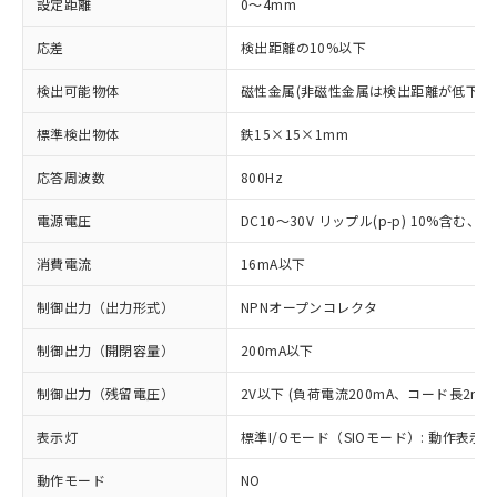
設定距離
0～4mm
応差
検出距離の10%以下
検出可能物体
磁性金属(非磁性金属は検出距離が低下し
標準検出物体
鉄15×15×1mm
応答周波数
800Hz
電源電圧
DC10～30V リップル(p-p) 10%含む、Cla
消費電流
16mA以下
制御出力（出力形式）
NPNオープンコレクタ
制御出力（開閉容量）
200mA以下
制御出力（残留電圧）
2V以下 (負荷電流200mA、コード長2m時
表示灯
標準I/Oモード（SIOモード）: 動作表示灯
動作モード
NO