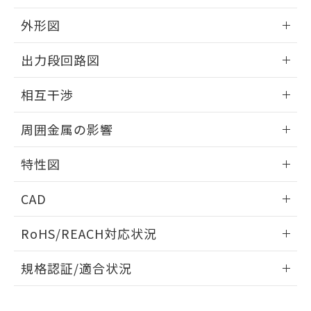
品・サービスに関するお客様との取
とができます。
合意する
キャンセル
引・商談に必要な範囲で利用すること
外形図
をご了承ください。
EU RoHS指令（10物質）の非含有証明書
※当社の共同利用者とは、
"個人情報
情報更新：2025/09/04
51物質の非含有証明書（当社基準）
出力段回路図
の共同利用に関して"
の「1.共同利
※本証明書は発行日時点で非含有を証明す
用者の範囲」に記載されている法人を
外形図
るもので、過去に遡って非含有を証明する
情報更新：2025/09/04
指します。
相互干渉
ものではありません。
また、RoHS指令のフタル酸エステル類４
出力段回路図
情報更新：2025/09/04
周囲金属の影響
物質の対応では、対応完了までの期間は出
荷製品に未対応品が混在することから備考
相互干渉
情報更新：2025/09/04
欄に対応日を記載しておりました。
特性図
既に当社にて対応品への在庫切替を完了
周囲金属の影響
していることから、特段のことがない限
情報更新：2025/09/04
CAD
り、2022年1月12日より割愛しておりま
す。
検出物体の大きさと材質による影響
ログイン/会員登録いただくと、CADデータをダウンロー
RoHS/REACH対応状況
ドすることができます。
情報更新：2026/7/29
A: 120mm以上、B: 100mm以上
規格認証/適合状況
ログイン/会員登録
EU RoHS
注意事項・凡例
UL認証
CSA認証
CEマーキング
L: 11mm以上、φd: 40mm以上、D: 11mm以上、m: 20mm