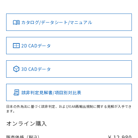
以上、n: 36mm以上
Yes
Yes
Yes
金属埋め込み
対応状況
対応予定月
※1
※2
ダウンロードデータをご利用いただく前に、以下を必ずお読
タイムチャート
みください。
カタログ/データシート/マニュアル
対応済み
ソフトウェアの使用条件
LR型式承認
DNV型式承認
BV型式承認
KR型式承
（イギリス
（ノルウェー
（フランス
（韓国
船舶規格）
船舶規格）
船舶規格）
船舶規格
中国 RoHS
注意事項・凡例
2D CADデータ
No
No
No
No
l: 15mm以上、φd: 40mm以上、D: 15mm以上、m: 20mm
以上、n: 36mm以上
中国 RoHS表
※1 ※2
検出領域
3D CADデータ
この製品の規格認証/適合状況ページへ
Pb
Hg
Cd
Cr(VI)
その他の認証はこちらのページからご検索ください
該非判定見解書/項目別対比表
X
O
O
O
日本の外為法に基づく該非判定、およびEAR再輸出規制に関する見解が入手でき
ます。
"対応済み"や非含有の記載がされた商品であっても、流通
在庫等で未対応品が混在する可能性があります。
オンライン購入
非含有品が必要な際は、弊社営業部門もしくは販売店へお
問い合わせください。
¥ 12,980
販売価格（税込）