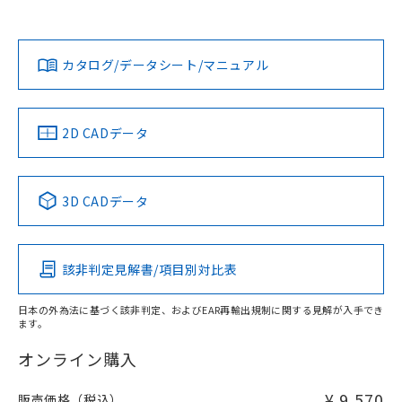
以上、n: 36mm以上
Yes
Yes
Yes
金属埋め込み
対応状況
対応予定月
※1
※2
ダウンロードデータをご利用いただく前に、以下を必ずお読
みください。
カタログ/データシート/マニュアル
対応済み
ソフトウェアの使用条件
LR型式承認
DNV型式承認
BV型式承認
KR型式承
タイムチャート
（イギリス
（ノルウェー
（フランス
（韓国
船舶規格）
船舶規格）
船舶規格）
船舶規格
中国 RoHS
注意事項・凡例
2D CADデータ
No
No
No
No
l: 15mm以上、φd: 40mm以上、D: 15mm以上、m: 20mm
以上、n: 36mm以上
中国 RoHS表
※1 ※2
検出領域
3D CADデータ
この製品の規格認証/適合状況ページへ
Pb
Hg
Cd
Cr(VI)
その他の認証はこちらのページからご検索ください
該非判定見解書/項目別対比表
X
O
O
O
日本の外為法に基づく該非判定、およびEAR再輸出規制に関する見解が入手でき
ます。
"対応済み"や非含有の記載がされた商品であっても、流通
在庫等で未対応品が混在する可能性があります。
オンライン購入
非含有品が必要な際は、弊社営業部門もしくは販売店へお
問い合わせください。
¥ 9,570
販売価格（税込）