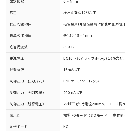
設定距離
0～4mm
応差
検出距離の10%以下
検出可能物体
磁性金属(非磁性金属は検出距離が低下し
標準検出物体
鉄15×15×1mm
応答周波数
800Hz
電源電圧
DC10～30V リップル(p-p) 10%含む、Cla
消費電流
16mA以下
制御出力（出力形式）
PNPオープンコレクタ
制御出力（開閉容量）
200mA以下
制御出力（残留電圧）
2V以下 (負荷電流200mA、コード長2m時
表示灯
標準I/Oモード（SIOモード）: 動作表示灯
動作モード
NC