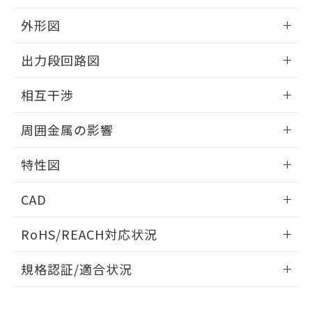
品・サービスに関するお客様との取
とができます。
合意する
キャンセル
引・商談に必要な範囲で利用すること
外形図
をご了承ください。
EU RoHS指令（10物質）の非含有証明書
※当社の共同利用者とは、
"個人情報
情報更新：2025/09/04
51物質の非含有証明書（当社基準）
出力段回路図
の共同利用に関して"
の「1.共同利
※本証明書は発行日時点で非含有を証明す
用者の範囲」に記載されている法人を
外形図
るもので、過去に遡って非含有を証明する
情報更新：2025/09/04
指します。
相互干渉
ものではありません。
また、RoHS指令のフタル酸エステル類４
出力段回路図
情報更新：2025/09/04
周囲金属の影響
物質の対応では、対応完了までの期間は出
荷製品に未対応品が混在することから備考
相互干渉
情報更新：2025/09/04
欄に対応日を記載しておりました。
特性図
既に当社にて対応品への在庫切替を完了
周囲金属の影響
していることから、特段のことがない限
情報更新：2025/09/04
CAD
り、2022年1月12日より割愛しておりま
す。
検出物体の大きさと材質による影響
ログイン/会員登録いただくと、CADデータをダウンロー
RoHS/REACH対応状況
ドすることができます。
情報更新：2026/7/29
A: 120mm以上、B: 100mm以上
規格認証/適合状況
ログイン/会員登録
EU RoHS
注意事項・凡例
UL認証
CSA認証
CEマーキング
L: 11mm以上、φd: 40mm以上、D: 11mm以上、m: 20mm