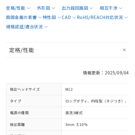
定格/性能
外形図
出力段回路図
相互干渉
周囲金属の影響
特性図
CAD
RoHS/REACH対応状況
規格認証/適合状況
定格/性能
情報更新：2025/09/04
検出ヘッドサイズ
M12
タイプ
ロングボディ、円柱型（ネジつき）、非
電源の種類
直流3線式
検出距離
5mm ±10%