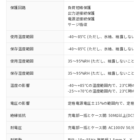
保護回路
負荷短絡保護
※1 対応状況
出力逆接続保護
電源逆接続保護
対応済み：EU RoHS指令（10物質）の
サージ吸収
非含有に対応した製品が提供可能な商品で
す。
使用温度範囲
-40～85℃ (ただし、氷結、結露しないこ
対応予定：EU RoHS指令（10物質）の非含
ご利用条件
有に対応した製品に切り替える予定のある
保存温度範囲
-40～85℃ (ただし、氷結、結露しないこ
商品です。
使用湿度範囲
35～95%RH (ただし、結露しないこと)
対応予定なし：EU RoHS指令（10物質）の
以下の条件をお読みいただき、同意のうえ
非含有に非対応の商品で、対応品を出す予
ご利用ください。
保存湿度範囲
35～95%RH (ただし、結露しないこと)
定はありません。
調査・確認中：EU RoHS指令（10物質）の
本サービスは、当社制御機器事業取扱
温度の影響
-40～+85℃の温度範囲内で、23℃時の
※1 中国RoHS○×表
非含有の対応状況を調査中または確認中の
商品の当社在庫状況および標準価格
-25～+70℃の温度範囲内で、23℃時の
商品です。
(税抜)を提供させていただくもので
「○」：最大均質材料含有率が中国RoHSの
非該当品：ライセンス料など無形物で、有
電圧の影響
定格電源電圧±15%の範囲内で、定格電
す。
基準値以下であることを示します。
害物質有無と関係のない商品です。
当社制御機器事業取扱商品の中には、
「×」：最大均質材料含有率が中国RoHSの
仕入先様の事情により、非含有部品として
絶縁抵抗
充電部一括とケース間: 50MΩ以上(DC50
本サービスの対象外となる商品もある
基準値を超えていることを示します。
いたものが、含有品と判明した場合などや
当社は、これら貴社製品のうち、外国
ことをご了承ください。
「－」：未確認です。当社販売部門へお問
むを得ず変更することがあります。
耐電圧
充電部一括とケース間: AC1000V 50/60Hz
為替および外国貿易法に定める商品
在庫状況および標準価格照会結果は、
い合わせください。
（以下｢規制貨物等」という）を輸出
記載している更新日時点での社内デー
耐振動
耐久: 10～55Hz 複振幅 1.5mm X、Y、Z