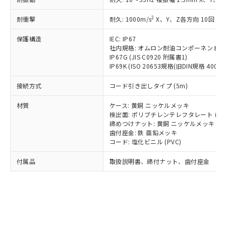
*EU RoHS指令（10物質）：
または国外への提供する場合は、日本
記
タに基づき作成されるものであり、閲
説明
鉛(Pb) 1000ppm以下、 水銀(Hg) 1000ppm以下、 カド
*中国RoHS10物質の基準値 (GB/T26572)：
国政府の輸出許可(または役務取引許
号
覧された時点での実際の在庫および標
ミウム(Cd) 100ppm以下、
Pb(鉛) :1000ppm、 Hg(水銀) : 1000ppm、 Cd(カドミウ
2
耐衝撃
耐久: 1000m/s
X、Y、Z各方向 10回
可)を取得するなどの必要な手続きを
六価クロム(Cr(Ⅵ)) 1000ppm以下、ポリ臭化ビフェニル
ム) : 100ppm、
準価格とは異なる場合があることをご
類(PBB) 1000ppm以下、ポリ臭化ジフェニルエーテル類
Cr(Ⅵ)(六価クロム) : 1000ppm、 PBBs(ポリ臭化ビフェ
とります。
了承ください。
(PBDE) 1000ppm以下、フタル酸ビス(2-エチルヘキシ
保護構造
IEC: IP67
○
一定数以上の在庫あり
ニル類) : 1000ppm、 PBDEs(ポリ臭化ジフェニルエーテ
当社は規制貨物を破棄する場合は、完
ル) (DEHP)(別名：DOP) 1000ppm以下、フタル酸ブチ
正式な納期状況および標準価格はお客
ル類) : 1000ppm、
社内規格: オムロン耐油コンポーネント評
ルベンジル（BBP） 1000ppm以下、フタル酸ジブチル
全に破砕するなど、違法に輸出されな
DBP(フタル酸ジブチル) : 1000ppm、 DIBP(フタル酸ジ
IP67G (JIS C0920 附属書1)
様のお取引先、またはお客様担当のオ
（DBP） 1000ppm以下、フタル酸ジイソブチル
イソブチル) : 1000ppm、 BBP(フタル酸ブチルベンジ
△
一定数には満たないが在庫あり
いよう必要な手段を講じます。
IP69K (ISO 20653規格(旧DIN規格 40050 
ムロン制御機器販売店・当社販売員に
(DIBP) 1000ppm以下
ル) : 1000ppm、
当社は貴社製品を、核兵器、ミサイ
但し、RoHS指令で産業用監視および制御機器に対する
DEHP(フタル酸ビス(2-エチルヘキシル)) : 1000ppm
ご相談ください。
適用除外項目は除く。
接続方式
コード引き出しタイプ (5m)
ル、化学兵器、生物兵器またはその他
－
在庫なし(最新の在庫状況につ
オムロン制御機器販売店や当社販売拠
フタル酸エステル類の４物質については閾値を超える意
武器並びにこれらの製造装置等に一切
いては、お客様のお取引先、ま
図的な使用がないことを確認しています。
点は「
販売ネットワーク
」をご確認
材質
ケース: 黄銅 ニッケルメッキ
※2 環境保護使用期限
使用いたしません。
たはお客様担当のオムロン制御
ください。
検出面: ポリブチレンテレフタレート (PB
当社は、貴社製品を第三者に販売する
機器販売店・当社販売員にご確
在庫状況および標準価格結果を当社の
締めつけナット: 黄銅 ニッケルメッキ
※2 対応予定月
「ｅ」：有害物質（10物質）のすべてが基
場合は、上記1、2および3の内容を当
認ください)
事前の承諾なく第三者に漏洩または開
歯付座金: 鉄 亜鉛メッキ
準値以下であることを示します。
該第三者に通知します。また当社は、
コード: 塩化ビニル (PVC)
示しないようお願いします。
部品在庫の切り替え状況などにより、予定
「10」：通常の使用状況下において有害物
販売先および販売に係わる関係者が違
マイパーツ機能（部品リスト作成サー
空
受注生産機種、また在庫状況の
月が前後することがあります。
質が外部に漏えいし、環境に深刻な影響を
法に輸出するおそれがある場合は、取
付属品
取扱説明書、締付ナット、歯付座金
ビス）をご利用いただくには、I-Web
白
情報を公開していない機種
及ぼさない年数を意味します。
り引きをいたしません。
メンバーズにご登録されている必要が
「－」：未確認です。当社販売部門へお問
あります。
い合わせください。
お客様が当ウェブサイト上で当社にご
※3 非含有証明書ダウンロード
登録された部品リストについて、当社
および当社の共同利用者が、当社の製
下記の非含有証明書をダウンロードするこ