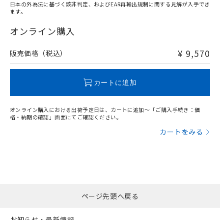
日本の外為法に基づく該非判定、およびEAR再輸出規制に関する見解が入手でき
ます。
"対応済み"や非含有の記載がされた商品であっても、流通
在庫等で未対応品が混在する可能性があります。
オンライン購入
非含有品が必要な際は、弊社営業部門もしくは販売店へお
問い合わせください。
¥ 9,570
販売価格（税込）
この製品のRoHS/REACH対応状況ページへ
カートに追加
オンライン購入における出荷予定日は、カートに追加～「ご購入手続き：価
格・納期の確認」画面にてご確認ください。
カートをみる
ページ先頭へ戻る
お知らせ・最新情報