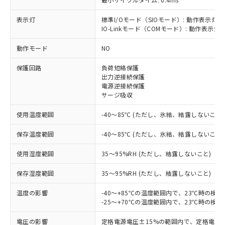
表示灯
標準I/Oモード（SIOモード）: 動作表示灯(
IO-Linkモード（COMモード）: 動作表示灯(
※1 対応状況
動作モード
NO
対応済み：EU RoHS指令（10物質）の
保護回路
負荷短絡保護
非含有に対応した製品が提供可能な商品で
出力逆接続保護
す。
電源逆接続保護
対応予定：EU RoHS指令（10物質）の非含
サージ吸収
ご利用条件
有に対応した製品に切り替える予定のある
使用温度範囲
-40～85℃ (ただし、氷結、結露しないこと)
商品です。
対応予定なし：EU RoHS指令（10物質）の
以下の条件をお読みいただき、同意のうえ
保存温度範囲
-40～85℃ (ただし、氷結、結露しないこと)
非含有に非対応の商品で、対応品を出す予
ご利用ください。
定はありません。
使用湿度範囲
35～95%RH (ただし、結露しないこと)
調査・確認中：EU RoHS指令（10物質）の
本サービスは、当社制御機器事業取扱
※1 中国RoHS○×表
非含有の対応状況を調査中または確認中の
保存湿度範囲
商品の当社在庫状況および標準価格
35～95%RH (ただし、結露しないこと)
商品です。
(税抜)を提供させていただくもので
「○」：最大均質材料含有率が中国RoHSの
非該当品：ライセンス料など無形物で、有
温度の影響
-40～+85℃の温度範囲内で、23℃時の検
す。
基準値以下であることを示します。
害物質有無と関係のない商品です。
-25～+70℃の温度範囲内で、23℃時の検
当社制御機器事業取扱商品の中には、
「×」：最大均質材料含有率が中国RoHSの
仕入先様の事情により、非含有部品として
本サービスの対象外となる商品もある
基準値を超えていることを示します。
いたものが、含有品と判明した場合などや
電圧の影響
定格電源電圧±15%の範囲内で、定格電源
当社は、これら貴社製品のうち、外国