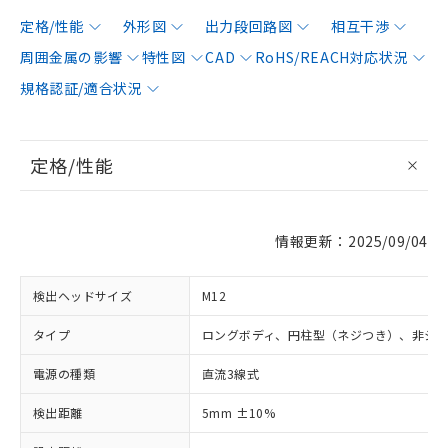
定格/性能
外形図
出力段回路図
相互干渉
周囲金属の影響
特性図
CAD
RoHS/REACH対応状況
規格認証/適合状況
定格/性能
情報更新：2025/09/04
検出ヘッドサイズ
M12
タイプ
ロングボディ、円柱型（ネジつき）、非シ
電源の種類
直流3線式
検出距離
5mm ±10%