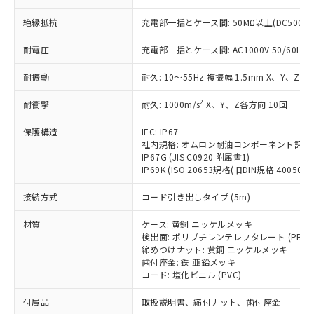
ことをご了承ください。
「－」：未確認です。当社販売部門へお問
むを得ず変更することがあります。
為替および外国貿易法に定める商品
在庫状況および標準価格照会結果は、
い合わせください。
絶縁抵抗
充電部一括とケース間: 50MΩ以上(DC500V
（以下｢規制貨物等」という）を輸出
記載している更新日時点での社内デー
*EU RoHS指令（10物質）：
または国外への提供する場合は、日本
記
タに基づき作成されるものであり、閲
説明
耐電圧
充電部一括とケース間: AC1000V 50/60Hz 1
鉛(Pb) 1000ppm以下、 水銀(Hg) 1000ppm以下、 カド
*中国RoHS10物質の基準値 (GB/T26572)：
国政府の輸出許可(または役務取引許
号
覧された時点での実際の在庫および標
ミウム(Cd) 100ppm以下、
Pb(鉛) :1000ppm、 Hg(水銀) : 1000ppm、 Cd(カドミウ
可)を取得するなどの必要な手続きを
六価クロム(Cr(Ⅵ)) 1000ppm以下、ポリ臭化ビフェニル
ム) : 100ppm、
準価格とは異なる場合があることをご
耐振動
耐久: 10～55Hz 複振幅 1.5mm X、Y、Z各
類(PBB) 1000ppm以下、ポリ臭化ジフェニルエーテル類
Cr(Ⅵ)(六価クロム) : 1000ppm、 PBBs(ポリ臭化ビフェ
とります。
了承ください。
(PBDE) 1000ppm以下、フタル酸ビス(2-エチルヘキシ
○
一定数以上の在庫あり
ニル類) : 1000ppm、 PBDEs(ポリ臭化ジフェニルエーテ
当社は規制貨物を破棄する場合は、完
ル) (DEHP)(別名：DOP) 1000ppm以下、フタル酸ブチ
2
耐衝撃
正式な納期状況および標準価格はお客
耐久: 1000m/s
X、Y、Z各方向 10回
ル類) : 1000ppm、
ルベンジル（BBP） 1000ppm以下、フタル酸ジブチル
全に破砕するなど、違法に輸出されな
DBP(フタル酸ジブチル) : 1000ppm、 DIBP(フタル酸ジ
様のお取引先、またはお客様担当のオ
（DBP） 1000ppm以下、フタル酸ジイソブチル
イソブチル) : 1000ppm、 BBP(フタル酸ブチルベンジ
△
一定数には満たないが在庫あり
いよう必要な手段を講じます。
保護構造
IEC: IP67
ムロン制御機器販売店・当社販売員に
(DIBP) 1000ppm以下
ル) : 1000ppm、
当社は貴社製品を、核兵器、ミサイ
社内規格: オムロン耐油コンポーネント評価
但し、RoHS指令で産業用監視および制御機器に対する
DEHP(フタル酸ビス(2-エチルヘキシル)) : 1000ppm
ご相談ください。
適用除外項目は除く。
IP67G (JIS C0920 附属書1)
ル、化学兵器、生物兵器またはその他
－
在庫なし(最新の在庫状況につ
オムロン制御機器販売店や当社販売拠
フタル酸エステル類の４物質については閾値を超える意
IP69K (ISO 20653規格(旧DIN規格 40050 PA
武器並びにこれらの製造装置等に一切
いては、お客様のお取引先、ま
図的な使用がないことを確認しています。
点は「
販売ネットワーク
」をご確認
※2 環境保護使用期限
使用いたしません。
たはお客様担当のオムロン制御
ください。
接続方式
コード引き出しタイプ (5m)
当社は、貴社製品を第三者に販売する
機器販売店・当社販売員にご確
在庫状況および標準価格結果を当社の
※2 対応予定月
「ｅ」：有害物質（10物質）のすべてが基
場合は、上記1、2および3の内容を当
認ください)
事前の承諾なく第三者に漏洩または開
材質
ケース: 黄銅 ニッケルメッキ
準値以下であることを示します。
該第三者に通知します。また当社は、
示しないようお願いします。
検出面: ポリブチレンテレフタレート (PBT)
部品在庫の切り替え状況などにより、予定
「10」：通常の使用状況下において有害物
販売先および販売に係わる関係者が違
締めつけナット: 黄銅 ニッケルメッキ
マイパーツ機能（部品リスト作成サー
空
受注生産機種、また在庫状況の
月が前後することがあります。
質が外部に漏えいし、環境に深刻な影響を
法に輸出するおそれがある場合は、取
歯付座金: 鉄 亜鉛メッキ
ビス）をご利用いただくには、I-Web
白
情報を公開していない機種
及ぼさない年数を意味します。
コード: 塩化ビニル (PVC)
り引きをいたしません。
メンバーズにご登録されている必要が
「－」：未確認です。当社販売部門へお問
あります。
付属品
取扱説明書、締付ナット、歯付座金
い合わせください。
お客様が当ウェブサイト上で当社にご