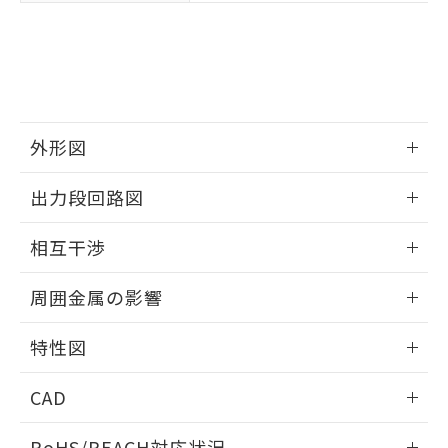
※3 非含有証明書ダウンロード
登録された部品リストについて、当社
および当社の共同利用者が、当社の製
下記の非含有証明書をダウンロードするこ
品・サービスに関するお客様との取
とができます。
合意する
キャンセル
引・商談に必要な範囲で利用すること
をご了承ください。
EU RoHS指令（10物質）の非含有証明書
※当社の共同利用者とは、
"個人情報
51物質の非含有証明書（当社基準）
の共同利用に関して"
の「1.共同利
外形図
※本証明書は発行日時点で非含有を証明す
用者の範囲」に記載されている法人を
るもので、過去に遡って非含有を証明する
情報更新：2025/09/04
指します。
出力段回路図
ものではありません。
また、RoHS指令のフタル酸エステル類４
外形図
情報更新：2025/09/04
物質の対応では、対応完了までの期間は出
相互干渉
荷製品に未対応品が混在することから備考
出力段回路図
欄に対応日を記載しておりました。
情報更新：2025/09/04
周囲金属の影響
既に当社にて対応品への在庫切替を完了
していることから、特段のことがない限
相互干渉
情報更新：2025/09/04
特性図
り、2022年1月12日より割愛しておりま
す。
周囲金属の影響
情報更新：2025/09/04
CAD
検出物体の大きさと材質による影響
ログイン/会員登録いただくと、CADデータをダウンロー
RoHS/REACH対応状況