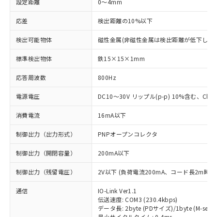
設定距離
0～4mm
応差
検出距離の10%以下
検出可能物体
磁性金属(非磁性金属は検出距離が低下します
標準検出物体
鉄15×15×1mm
応答周波数
800Hz
電源電圧
DC10～30V リップル(p-p) 10%含む、Class
消費電流
16mA以下
制御出力（出力形式）
PNPオープンコレクタ
制御出力（開閉容量）
200mA以下
制御出力（残留電圧）
2V以下 (負荷電流200mA、コード長2m時)
通信
IO-Link Ver1.1
伝送速度: COM3 (230.4kbps)
データ長: 2byte (PDサイズ)/1byte (M-seque
最小サイクルタイム: 0.4ms