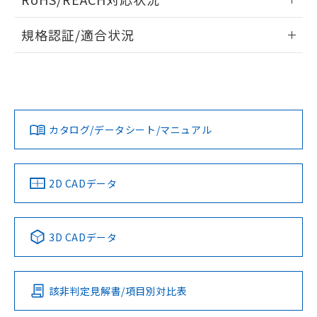
ドすることができます。
情報更新：2026/7/29
A: 120mm以上、B: 100mm以上
規格認証/適合状況
ログイン/会員登録
EU RoHS
注意事項・凡例
UL認証
CSA認証
CEマーキング
L: 11mm以上、φd: 40mm以上、D: 11mm以上、m: 20mm
以上、n: 36mm以上
Yes
Yes
Yes
金属埋め込み
対応状況
対応予定月
※1
※2
ダウンロードデータをご利用いただく前に、以下を必ずお読
みください。
カタログ/データシート/マニュアル
対応済み
ソフトウェアの使用条件
LR型式承認
DNV型式承認
BV型式承認
KR型式承
タイムチャート
（イギリス
（ノルウェー
（フランス
（韓国
船舶規格）
船舶規格）
船舶規格）
船舶規格
中国 RoHS
注意事項・凡例
2D CADデータ
No
No
No
No
l: 15mm以上、φd: 40mm以上、D: 15mm以上、m: 20mm
以上、n: 36mm以上
中国 RoHS表
※1 ※2
検出領域
3D CADデータ
この製品の規格認証/適合状況ページへ
Pb
Hg
Cd
Cr(VI)
その他の認証はこちらのページからご検索ください
該非判定見解書/項目別対比表
X
O
O
O