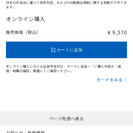
日本の外為法に基づく該非判定、およびEAR再輸出規制に関する見解が入手でき
ます。
"対応済み"や非含有の記載がされた商品であっても、流通
在庫等で未対応品が混在する可能性があります。
オンライン購入
非含有品が必要な際は、弊社営業部門もしくは販売店へお
問い合わせください。
¥ 9,570
販売価格（税込）
この製品のRoHS/REACH対応状況ページへ
カートに追加
オンライン購入における出荷予定日は、カートに追加～「ご購入手続き：価
格・納期の確認」画面にてご確認ください。
カートをみる
ページ先頭へ戻る
お知らせ・最新情報