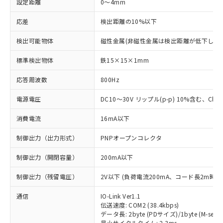
設定距離
0～4mm
応差
検出距離の10%以下
検出可能物体
磁性金属(非磁性金属は検出距離が低下します
標準検出物体
鉄15×15×1mm
応答周波数
800Hz
電源電圧
DC10～30V リップル(p-p) 10%含む、Class
消費電流
16mA以下
制御出力（出力形式）
PNPオープンコレクタ
制御出力（開閉容量）
200mA以下
制御出力（残留電圧）
2V以下 (負荷電流200mA、コード長2m時)
通信
IO-Link Ver1.1
伝送速度: COM2 (38.4kbps)
データ長: 2byte (PDサイズ)/1byte (M-seque
最小サイクルタイム: 2.3ms