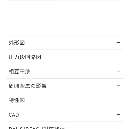
※3 非含有証明書ダウンロード
登録された部品リストについて、当社
および当社の共同利用者が、当社の製
下記の非含有証明書をダウンロードするこ
品・サービスに関するお客様との取
とができます。
合意する
キャンセル
引・商談に必要な範囲で利用すること
をご了承ください。
EU RoHS指令（10物質）の非含有証明書
※当社の共同利用者とは、
"個人情報
51物質の非含有証明書（当社基準）
の共同利用に関して"
の「1.共同利
外形図
※本証明書は発行日時点で非含有を証明す
用者の範囲」に記載されている法人を
るもので、過去に遡って非含有を証明する
情報更新：2025/09/04
指します。
出力段回路図
ものではありません。
また、RoHS指令のフタル酸エステル類４
外形図
情報更新：2025/09/04
物質の対応では、対応完了までの期間は出
相互干渉
荷製品に未対応品が混在することから備考
出力段回路図
欄に対応日を記載しておりました。
情報更新：2025/09/04
周囲金属の影響
既に当社にて対応品への在庫切替を完了
していることから、特段のことがない限
相互干渉
情報更新：2025/09/04
特性図
り、2022年1月12日より割愛しておりま
す。
周囲金属の影響
情報更新：2025/09/04
CAD
検出物体の大きさと材質による影響
ログイン/会員登録いただくと、CADデータをダウンロー
RoHS/REACH対応状況