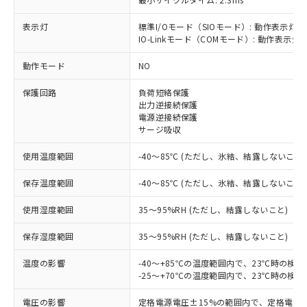
表示灯
標準I/Oモード（SIOモード）: 動作表示灯(
IO-Linkモード（COMモード）: 動作表示灯(
※1 対応状況
動作モード
NO
対応済み：EU RoHS指令（10物質）の
保護回路
負荷短絡保護
非含有に対応した製品が提供可能な商品で
出力逆接続保護
す。
電源逆接続保護
対応予定：EU RoHS指令（10物質）の非含
サージ吸収
ご利用条件
有に対応した製品に切り替える予定のある
使用温度範囲
-40～85℃ (ただし、氷結、結露しないこと)
商品です。
対応予定なし：EU RoHS指令（10物質）の
以下の条件をお読みいただき、同意のうえ
保存温度範囲
-40～85℃ (ただし、氷結、結露しないこと)
非含有に非対応の商品で、対応品を出す予
ご利用ください。
定はありません。
使用湿度範囲
35～95%RH (ただし、結露しないこと)
調査・確認中：EU RoHS指令（10物質）の
本サービスは、当社制御機器事業取扱
※1 中国RoHS○×表
非含有の対応状況を調査中または確認中の
保存湿度範囲
商品の当社在庫状況および標準価格
35～95%RH (ただし、結露しないこと)
商品です。
(税抜)を提供させていただくもので
「○」：最大均質材料含有率が中国RoHSの
非該当品：ライセンス料など無形物で、有
温度の影響
-40～+85℃の温度範囲内で、23℃時の検
す。
基準値以下であることを示します。
害物質有無と関係のない商品です。
-25～+70℃の温度範囲内で、23℃時の検
当社制御機器事業取扱商品の中には、
「×」：最大均質材料含有率が中国RoHSの
仕入先様の事情により、非含有部品として
本サービスの対象外となる商品もある
基準値を超えていることを示します。
いたものが、含有品と判明した場合などや
電圧の影響
定格電源電圧±15%の範囲内で、定格電源
当社は、これら貴社製品のうち、外国