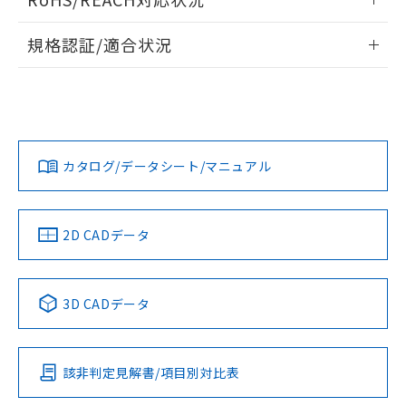
ドすることができます。
情報更新：2026/7/29
A: 120mm以上、B: 100mm以上
規格認証/適合状況
ログイン/会員登録
EU RoHS
注意事項・凡例
UL認証
CSA認証
CEマーキング
L: 11mm以上、φd: 40mm以上、D: 11mm以上、m: 20mm
以上、n: 36mm以上
Yes
Yes
Yes
金属埋め込み
対応状況
対応予定月
※1
※2
ダウンロードデータをご利用いただく前に、以下を必ずお読
みください。
カタログ/データシート/マニュアル
対応済み
ソフトウェアの使用条件
LR型式承認
DNV型式承認
BV型式承認
KR型式承
タイムチャート
（イギリス
（ノルウェー
（フランス
（韓国
船舶規格）
船舶規格）
船舶規格）
船舶規格
中国 RoHS
注意事項・凡例
2D CADデータ
No
No
No
No
l: 15mm以上、φd: 40mm以上、D: 15mm以上、m: 20mm
以上、n: 36mm以上
中国 RoHS表
※1 ※2
検出領域
3D CADデータ
この製品の規格認証/適合状況ページへ
Pb
Hg
Cd
Cr(VI)
その他の認証はこちらのページからご検索ください
該非判定見解書/項目別対比表
X
O
O
O