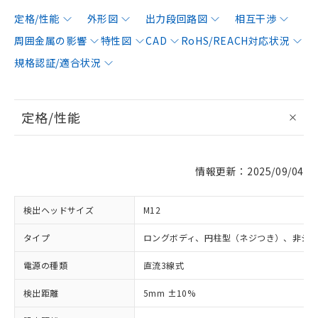
定格/性能
外形図
出力段回路図
相互干渉
周囲金属の影響
特性図
CAD
RoHS/REACH対応状況
規格認証/適合状況
定格/性能
情報更新：2025/09/04
検出ヘッドサイズ
M12
タイプ
ロングボディ、円柱型（ネジつき）、非シ
電源の種類
直流3線式
検出距離
5mm ±10%