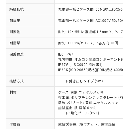
ことをご了承ください。
「－」：未確認です。当社販売部門へお問
むを得ず変更することがあります。
為替および外国貿易法に定める商品
在庫状況および標準価格照会結果は、
い合わせください。
絶縁抵抗
充電部一括とケース間: 50MΩ以上(DC500V
（以下｢規制貨物等」という）を輸出
記載している更新日時点での社内デー
*EU RoHS指令（10物質）：
または国外への提供する場合は、日本
記
タに基づき作成されるものであり、閲
説明
耐電圧
充電部一括とケース間: AC1000V 50/60Hz 1
鉛(Pb) 1000ppm以下、 水銀(Hg) 1000ppm以下、 カド
*中国RoHS10物質の基準値 (GB/T26572)：
国政府の輸出許可(または役務取引許
号
覧された時点での実際の在庫および標
ミウム(Cd) 100ppm以下、
Pb(鉛) :1000ppm、 Hg(水銀) : 1000ppm、 Cd(カドミウ
可)を取得するなどの必要な手続きを
六価クロム(Cr(Ⅵ)) 1000ppm以下、ポリ臭化ビフェニル
ム) : 100ppm、
準価格とは異なる場合があることをご
耐振動
耐久: 10～55Hz 複振幅 1.5mm X、Y、Z各
類(PBB) 1000ppm以下、ポリ臭化ジフェニルエーテル類
Cr(Ⅵ)(六価クロム) : 1000ppm、 PBBs(ポリ臭化ビフェ
とります。
了承ください。
(PBDE) 1000ppm以下、フタル酸ビス(2-エチルヘキシ
○
一定数以上の在庫あり
ニル類) : 1000ppm、 PBDEs(ポリ臭化ジフェニルエーテ
当社は規制貨物を破棄する場合は、完
ル) (DEHP)(別名：DOP) 1000ppm以下、フタル酸ブチ
2
耐衝撃
正式な納期状況および標準価格はお客
耐久: 1000m/s
X、Y、Z各方向 10回
ル類) : 1000ppm、
ルベンジル（BBP） 1000ppm以下、フタル酸ジブチル
全に破砕するなど、違法に輸出されな
DBP(フタル酸ジブチル) : 1000ppm、 DIBP(フタル酸ジ
様のお取引先、またはお客様担当のオ
（DBP） 1000ppm以下、フタル酸ジイソブチル
イソブチル) : 1000ppm、 BBP(フタル酸ブチルベンジ
△
一定数には満たないが在庫あり
いよう必要な手段を講じます。
保護構造
IEC: IP67
ムロン制御機器販売店・当社販売員に
(DIBP) 1000ppm以下
ル) : 1000ppm、
当社は貴社製品を、核兵器、ミサイ
社内規格: オムロン耐油コンポーネント評価
但し、RoHS指令で産業用監視および制御機器に対する
DEHP(フタル酸ビス(2-エチルヘキシル)) : 1000ppm
ご相談ください。
適用除外項目は除く。
IP67G (JIS C0920 附属書1)
ル、化学兵器、生物兵器またはその他
－
在庫なし(最新の在庫状況につ
オムロン制御機器販売店や当社販売拠
フタル酸エステル類の４物質については閾値を超える意
IP69K (ISO 20653規格(旧DIN規格 40050 PA
武器並びにこれらの製造装置等に一切
いては、お客様のお取引先、ま
図的な使用がないことを確認しています。
点は「
販売ネットワーク
」をご確認
※2 環境保護使用期限
使用いたしません。
たはお客様担当のオムロン制御
ください。
接続方式
コード引き出しタイプ (5m)
当社は、貴社製品を第三者に販売する
機器販売店・当社販売員にご確
在庫状況および標準価格結果を当社の
※2 対応予定月
「ｅ」：有害物質（10物質）のすべてが基
場合は、上記1、2および3の内容を当
認ください)
事前の承諾なく第三者に漏洩または開
材質
ケース: 黄銅 ニッケルメッキ
準値以下であることを示します。
該第三者に通知します。また当社は、
示しないようお願いします。
検出面: ポリブチレンテレフタレート (PBT)
部品在庫の切り替え状況などにより、予定
「10」：通常の使用状況下において有害物
販売先および販売に係わる関係者が違
締めつけナット: 黄銅 ニッケルメッキ
マイパーツ機能（部品リスト作成サー
空
受注生産機種、また在庫状況の
月が前後することがあります。
質が外部に漏えいし、環境に深刻な影響を
法に輸出するおそれがある場合は、取
歯付座金: 鉄 亜鉛メッキ
ビス）をご利用いただくには、I-Web
白
情報を公開していない機種
及ぼさない年数を意味します。
コード: 塩化ビニル (PVC)
り引きをいたしません。
メンバーズにご登録されている必要が
「－」：未確認です。当社販売部門へお問
あります。
付属品
取扱説明書、締付ナット、歯付座金
い合わせください。
お客様が当ウェブサイト上で当社にご