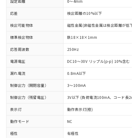
設定距離
0～4mm
応差
検出距離の10%以下
検出可能物体
磁性金属(非磁性金属は検出距離が低下し
標準検出物体
鉄18×18×1mm
応答周波数
250Hz
電源電圧
DC10～30V リップル(p-p) 10%含む
漏れ電流
0.8mA以下
制御出力（開閉容量）
3～100mA
制御出力（残留電圧）
3V以下 (負荷電流100mA、コード長2m時
表示灯
動作表示灯(橙)
動作モード
NC
極性
有極性