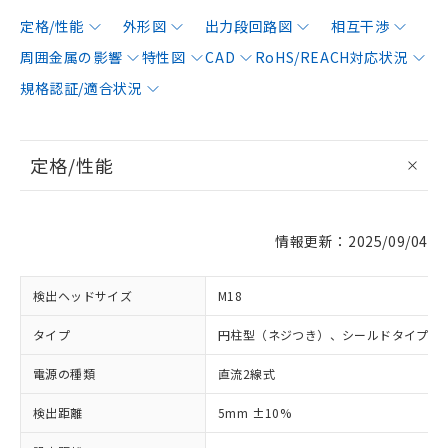
定格/性能
外形図
出力段回路図
相互干渉
周囲金属の影響
特性図
CAD
RoHS/REACH対応状況
規格認証/適合状況
定格/性能
情報更新：2025/09/04
検出ヘッドサイズ
M18
タイプ
円柱型（ネジつき）、シールドタイプ
電源の種類
直流2線式
検出距離
5mm ±10%