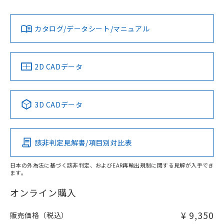
Yes
Yes
Yes
金属埋め込み
対応状況
対応予定月
※1
※2
ダウンロードデータをご利用いただく前に、以下を必ずお読
みください。
カタログ/データシート/マニュアル
対応済み
ソフトウェアの使用条件
LR型式承認
DNV型式承認
BV型式承認
KR型式承
（イギリス
（ノルウェー
（フランス
（韓国
タイムチャート
船舶規格）
船舶規格）
船舶規格）
船舶規格
中国 RoHS
注意事項・凡例
2D CADデータ
No
No
No
No
l: 0mm以上、φd: 18mm以上、D: 0mm以上、m: 20mm以
上、n: 27mm以上
中国 RoHS表
※1 ※2
3D CADデータ
検出領域
この製品の規格認証/適合状況ページへ
Pb
Hg
Cd
Cr(VI)
その他の認証はこちらのページからご検索ください
該非判定見解書/項目別対比表
X
O
O
O
日本の外為法に基づく該非判定、およびEAR再輸出規制に関する見解が入手でき
ます。
"対応済み"や非含有の記載がされた商品であっても、流通
在庫等で未対応品が混在する可能性があります。
オンライン購入
非含有品が必要な際は、弊社営業部門もしくは販売店へお
問い合わせください。
¥ 9,350
販売価格（税込）