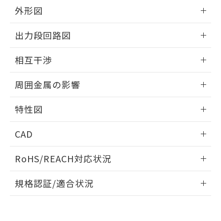
とができます。
合意する
キャンセル
引・商談に必要な範囲で利用すること
外形図
をご了承ください。
EU RoHS指令（10物質）の非含有証明書
情報更新：2025/09/04
※当社の共同利用者とは、
"個人情報
出力段回路図
51物質の非含有証明書（当社基準）
の共同利用に関して"
の「1.共同利
※本証明書は発行日時点で非含有を証明す
用者の範囲」に記載されている法人を
外形図
情報更新：2025/09/04
るもので、過去に遡って非含有を証明する
相互干渉
指します。
ものではありません。
出力段回路図
また、RoHS指令のフタル酸エステル類４
情報更新：2025/09/04
周囲金属の影響
物質の対応では、対応完了までの期間は出
荷製品に未対応品が混在することから備考
相互干渉
情報更新：2025/09/04
特性図
欄に対応日を記載しておりました。
既に当社にて対応品への在庫切替を完了
周囲金属の影響
情報更新：2025/09/04
していることから、特段のことがない限
CAD
り、2022年1月12日より割愛しておりま
検出物体の大きさと材質による影響
す。
ログイン/会員登録いただくと、CADデータをダウンロー
RoHS/REACH対応状況
ドすることができます。
情報更新：2026/7/29
A: 50mm以上、B: 35mm以上
規格認証/適合状況
ログイン/会員登録
EU RoHS
注意事項・凡例
UL認証
CSA認証
CEマーキング
L: 0mm以上、φd: 18mm以上、D: 0mm以上、m: 20mm以
上、n: 27mm以上