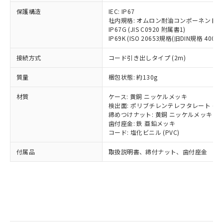
記
タに基づき作成されるものであり、閲
説明
鉛(Pb) 1000ppm以下、 水銀(Hg) 1000ppm以下、 カド
*中国RoHS10物質の基準値 (GB/T26572)：
国政府の輸出許可(または役務取引許
保護構造
号
覧された時点での実際の在庫および標
IEC: IP67
ミウム(Cd) 100ppm以下、
Pb(鉛) :1000ppm、 Hg(水銀) : 1000ppm、 Cd(カドミウ
可)を取得するなどの必要な手続きを
六価クロム(Cr(Ⅵ)) 1000ppm以下、ポリ臭化ビフェニル
社内規格: オムロン耐油コンポーネント評
ム) : 100ppm、
準価格とは異なる場合があることをご
類(PBB) 1000ppm以下、ポリ臭化ジフェニルエーテル類
Cr(Ⅵ)(六価クロム) : 1000ppm、 PBBs(ポリ臭化ビフェ
とります。
IP67G (JIS C0920 附属書1)
了承ください。
(PBDE) 1000ppm以下、フタル酸ビス(2-エチルヘキシ
○
一定数以上の在庫あり
ニル類) : 1000ppm、 PBDEs(ポリ臭化ジフェニルエーテ
IP69K (ISO 20653規格(旧DIN規格 40050 
当社は規制貨物を破棄する場合は、完
ル) (DEHP)(別名：DOP) 1000ppm以下、フタル酸ブチ
正式な納期状況および標準価格はお客
ル類) : 1000ppm、
ルベンジル（BBP） 1000ppm以下、フタル酸ジブチル
全に破砕するなど、違法に輸出されな
DBP(フタル酸ジブチル) : 1000ppm、 DIBP(フタル酸ジ
様のお取引先、またはお客様担当のオ
（DBP） 1000ppm以下、フタル酸ジイソブチル
接続方式
コード引き出しタイプ (2m)
イソブチル) : 1000ppm、 BBP(フタル酸ブチルベンジ
△
一定数には満たないが在庫あり
いよう必要な手段を講じます。
ムロン制御機器販売店・当社販売員に
(DIBP) 1000ppm以下
ル) : 1000ppm、
当社は貴社製品を、核兵器、ミサイ
但し、RoHS指令で産業用監視および制御機器に対する
DEHP(フタル酸ビス(2-エチルヘキシル)) : 1000ppm
ご相談ください。
質量
梱包状態: 約130g
適用除外項目は除く。
ル、化学兵器、生物兵器またはその他
－
在庫なし(最新の在庫状況につ
オムロン制御機器販売店や当社販売拠
フタル酸エステル類の４物質については閾値を超える意
武器並びにこれらの製造装置等に一切
いては、お客様のお取引先、ま
図的な使用がないことを確認しています。
点は「
販売ネットワーク
」をご確認
材質
ケース: 黄銅 ニッケルメッキ
※2 環境保護使用期限
使用いたしません。
たはお客様担当のオムロン制御
ください。
検出面: ポリブチレンテレフタレート (PB
当社は、貴社製品を第三者に販売する
機器販売店・当社販売員にご確
締めつけナット: 黄銅 ニッケルメッキ
在庫状況および標準価格結果を当社の
※2 対応予定月
「ｅ」：有害物質（10物質）のすべてが基
場合は、上記1、2および3の内容を当
歯付座金: 鉄 亜鉛メッキ
認ください)
事前の承諾なく第三者に漏洩または開
準値以下であることを示します。
コード: 塩化ビニル (PVC)
該第三者に通知します。また当社は、
示しないようお願いします。
部品在庫の切り替え状況などにより、予定
「10」：通常の使用状況下において有害物
販売先および販売に係わる関係者が違
マイパーツ機能（部品リスト作成サー
空
受注生産機種、また在庫状況の
付属品
取扱説明書、締付ナット、歯付座金
月が前後することがあります。
質が外部に漏えいし、環境に深刻な影響を
法に輸出するおそれがある場合は、取
ビス）をご利用いただくには、I-Web
白
情報を公開していない機種
及ぼさない年数を意味します。
り引きをいたしません。
メンバーズにご登録されている必要が
「－」：未確認です。当社販売部門へお問
あります。
い合わせください。
お客様が当ウェブサイト上で当社にご
※3 非含有証明書ダウンロード
登録された部品リストについて、当社
および当社の共同利用者が、当社の製
下記の非含有証明書をダウンロードするこ
品・サービスに関するお客様との取