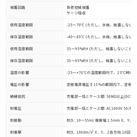
※1 対応状況
保護回路
負荷短絡保護
サージ吸収
対応済み：EU RoHS指令（10物質）の
使用温度範囲
-25～70℃ (ただし、氷結、結露しないこ
非含有に対応した製品が提供可能な商品で
す。
保存温度範囲
-40～85℃ (ただし、氷結、結露しないこ
対応予定：EU RoHS指令（10物質）の非含
ご利用条件
有に対応した製品に切り替える予定のある
使用湿度範囲
35～95%RH (ただし、結露しないこと)
商品です。
対応予定なし：EU RoHS指令（10物質）の
保存湿度範囲
35～95%RH (ただし、結露しないこと)
以下の条件をお読みいただき、同意のうえ
非含有に非対応の商品で、対応品を出す予
ご利用ください。
定はありません。
温度の影響
-25～+70℃の温度範囲内で、23℃時の
調査・確認中：EU RoHS指令（10物質）の
本サービスは、当社制御機器事業取扱
※1 中国RoHS○×表
非含有の対応状況を調査中または確認中の
電圧の影響
定格電源電圧±15%の範囲内で、定格電
商品の当社在庫状況および標準価格
商品です。
(税抜)を提供させていただくもので
「○」：最大均質材料含有率が中国RoHSの
非該当品：ライセンス料など無形物で、有
絶縁抵抗
充電部一括とケース間: 50MΩ以上(DC50
す。
基準値以下であることを示します。
害物質有無と関係のない商品です。
当社制御機器事業取扱商品の中には、
「×」：最大均質材料含有率が中国RoHSの
耐電圧
充電部一括とケース間: AC1000V 50/60Hz
仕入先様の事情により、非含有部品として
本サービスの対象外となる商品もある
基準値を超えていることを示します。
いたものが、含有品と判明した場合などや
当社は、これら貴社製品のうち、外国
ことをご了承ください。
耐振動
耐久: 10～55Hz 複振幅 1.5mm X、Y、
「－」：未確認です。当社販売部門へお問
むを得ず変更することがあります。
為替および外国貿易法に定める商品
在庫状況および標準価格照会結果は、
い合わせください。
（以下｢規制貨物等」という）を輸出
記載している更新日時点での社内デー
2
耐衝撃
耐久: 1000m/s
X、Y、Z各方向 10回
*EU RoHS指令（10物質）：
または国外への提供する場合は、日本