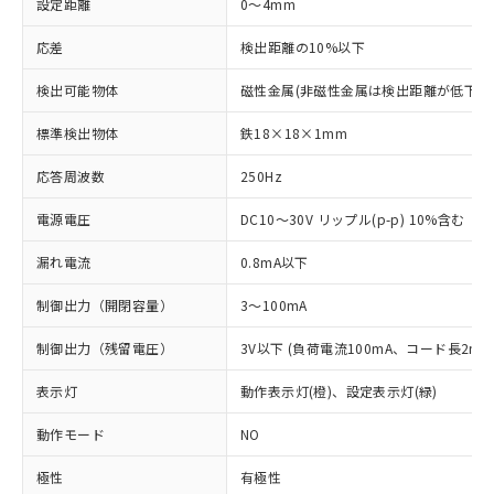
設定距離
0～4mm
応差
検出距離の10%以下
検出可能物体
磁性金属(非磁性金属は検出距離が低下し
標準検出物体
鉄18×18×1mm
応答周波数
250Hz
電源電圧
DC10～30V リップル(p-p) 10%含む
漏れ電流
0.8mA以下
制御出力（開閉容量）
3～100mA
制御出力（残留電圧）
3V以下 (負荷電流100mA、コード長2m時
表示灯
動作表示灯(橙)、設定表示灯(緑)
動作モード
NO
極性
有極性