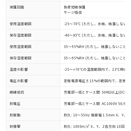
※1 対応状況
保護回路
負荷短絡保護
サージ吸収
対応済み：EU RoHS指令（10物質）の
使用温度範囲
-25～70℃ (ただし、氷結、結露しないこ
非含有に対応した製品が提供可能な商品で
す。
保存温度範囲
-40～85℃ (ただし、氷結、結露しないこ
対応予定：EU RoHS指令（10物質）の非含
ご利用条件
有に対応した製品に切り替える予定のある
使用湿度範囲
35～95%RH (ただし、結露しないこと)
商品です。
対応予定なし：EU RoHS指令（10物質）の
保存湿度範囲
35～95%RH (ただし、結露しないこと)
以下の条件をお読みいただき、同意のうえ
非含有に非対応の商品で、対応品を出す予
ご利用ください。
定はありません。
温度の影響
-25～+70℃の温度範囲内で、23℃時の
調査・確認中：EU RoHS指令（10物質）の
本サービスは、当社制御機器事業取扱
※1 中国RoHS○×表
非含有の対応状況を調査中または確認中の
電圧の影響
定格電源電圧±15%の範囲内で、定格電
商品の当社在庫状況および標準価格
商品です。
(税抜)を提供させていただくもので
「○」：最大均質材料含有率が中国RoHSの
非該当品：ライセンス料など無形物で、有
絶縁抵抗
充電部一括とケース間: 50MΩ以上(DC50
す。
基準値以下であることを示します。
害物質有無と関係のない商品です。
当社制御機器事業取扱商品の中には、
「×」：最大均質材料含有率が中国RoHSの
耐電圧
充電部一括とケース間: AC1000V 50/60Hz
仕入先様の事情により、非含有部品として
本サービスの対象外となる商品もある
基準値を超えていることを示します。
いたものが、含有品と判明した場合などや
当社は、これら貴社製品のうち、外国
ことをご了承ください。
耐振動
耐久: 10～55Hz 複振幅 1.5mm X、Y、
「－」：未確認です。当社販売部門へお問
むを得ず変更することがあります。
為替および外国貿易法に定める商品
在庫状況および標準価格照会結果は、
い合わせください。
（以下｢規制貨物等」という）を輸出
記載している更新日時点での社内デー
2
耐衝撃
耐久: 1000m/s
X、Y、Z各方向 10回
*EU RoHS指令（10物質）：
または国外への提供する場合は、日本