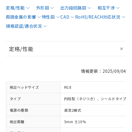
定格/性能
外形図
出力段回路図
相互干渉
周囲金属の影響
特性図
CAD
RoHS/REACH対応状況
規格認証/適合状況
定格/性能
情報更新：2025/09/04
検出ヘッドサイズ
M18
タイプ
円柱型（ネジつき）、シールドタイプ
電源の種類
直流2線式
検出距離
5mm ±10%