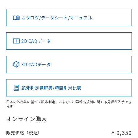
Yes
Yes
Yes
金属埋め込み
対応状況
対応予定月
※1
※2
ダウンロードデータをご利用いただく前に、以下を必ずお読
みください。
カタログ/データシート/マニュアル
対応済み
ソフトウェアの使用条件
LR型式承認
DNV型式承認
BV型式承認
KR型式承
タイムチャート
（イギリス
（ノルウェー
（フランス
（韓国
船舶規格）
船舶規格）
船舶規格）
船舶規格
中国 RoHS
注意事項・凡例
2D CADデータ
No
No
No
No
l: 0mm以上、φd: 18mm以上、D: 0mm以上、m: 20mm以
上、n: 27mm以上
中国 RoHS表
※1 ※2
3D CADデータ
検出領域
この製品の規格認証/適合状況ページへ
Pb
Hg
Cd
Cr(VI)
その他の認証はこちらのページからご検索ください
該非判定見解書/項目別対比表
X
O
O
O
日本の外為法に基づく該非判定、およびEAR再輸出規制に関する見解が入手でき
ます。
"対応済み"や非含有の記載がされた商品であっても、流通
在庫等で未対応品が混在する可能性があります。
オンライン購入
非含有品が必要な際は、弊社営業部門もしくは販売店へお
問い合わせください。
¥ 9,350
販売価格（税込）