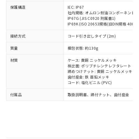
記
タに基づき作成されるものであり、閲
説明
鉛(Pb) 1000ppm以下、 水銀(Hg) 1000ppm以下、 カド
*中国RoHS10物質の基準値 (GB/T26572)：
国政府の輸出許可(または役務取引許
保護構造
号
覧された時点での実際の在庫および標
IEC: IP67
ミウム(Cd) 100ppm以下、
Pb(鉛) :1000ppm、 Hg(水銀) : 1000ppm、 Cd(カドミウ
可)を取得するなどの必要な手続きを
六価クロム(Cr(Ⅵ)) 1000ppm以下、ポリ臭化ビフェニル
社内規格: オムロン耐油コンポーネント評
ム) : 100ppm、
準価格とは異なる場合があることをご
類(PBB) 1000ppm以下、ポリ臭化ジフェニルエーテル類
Cr(Ⅵ)(六価クロム) : 1000ppm、 PBBs(ポリ臭化ビフェ
とります。
IP67G (JIS C0920 附属書1)
了承ください。
(PBDE) 1000ppm以下、フタル酸ビス(2-エチルヘキシ
○
一定数以上の在庫あり
ニル類) : 1000ppm、 PBDEs(ポリ臭化ジフェニルエーテ
IP69K (ISO 20653規格(旧DIN規格 40050 
当社は規制貨物を破棄する場合は、完
ル) (DEHP)(別名：DOP) 1000ppm以下、フタル酸ブチ
正式な納期状況および標準価格はお客
ル類) : 1000ppm、
ルベンジル（BBP） 1000ppm以下、フタル酸ジブチル
全に破砕するなど、違法に輸出されな
DBP(フタル酸ジブチル) : 1000ppm、 DIBP(フタル酸ジ
様のお取引先、またはお客様担当のオ
（DBP） 1000ppm以下、フタル酸ジイソブチル
接続方式
コード引き出しタイプ (2m)
イソブチル) : 1000ppm、 BBP(フタル酸ブチルベンジ
△
一定数には満たないが在庫あり
いよう必要な手段を講じます。
ムロン制御機器販売店・当社販売員に
(DIBP) 1000ppm以下
ル) : 1000ppm、
当社は貴社製品を、核兵器、ミサイ
但し、RoHS指令で産業用監視および制御機器に対する
DEHP(フタル酸ビス(2-エチルヘキシル)) : 1000ppm
ご相談ください。
質量
梱包状態: 約130g
適用除外項目は除く。
ル、化学兵器、生物兵器またはその他
－
在庫なし(最新の在庫状況につ
オムロン制御機器販売店や当社販売拠
フタル酸エステル類の４物質については閾値を超える意
武器並びにこれらの製造装置等に一切
いては、お客様のお取引先、ま
図的な使用がないことを確認しています。
点は「
販売ネットワーク
」をご確認
材質
ケース: 黄銅 ニッケルメッキ
※2 環境保護使用期限
使用いたしません。
たはお客様担当のオムロン制御
ください。
検出面: ポリブチレンテレフタレート (PB
当社は、貴社製品を第三者に販売する
機器販売店・当社販売員にご確
締めつけナット: 黄銅 ニッケルメッキ
在庫状況および標準価格結果を当社の
※2 対応予定月
「ｅ」：有害物質（10物質）のすべてが基
場合は、上記1、2および3の内容を当
歯付座金: 鉄 亜鉛メッキ
認ください)
事前の承諾なく第三者に漏洩または開
準値以下であることを示します。
コード: 塩化ビニル (PVC)
該第三者に通知します。また当社は、
示しないようお願いします。
部品在庫の切り替え状況などにより、予定
「10」：通常の使用状況下において有害物
販売先および販売に係わる関係者が違
マイパーツ機能（部品リスト作成サー
空
受注生産機種、また在庫状況の
付属品
取扱説明書、締付ナット、歯付座金
月が前後することがあります。
質が外部に漏えいし、環境に深刻な影響を
法に輸出するおそれがある場合は、取
ビス）をご利用いただくには、I-Web
白
情報を公開していない機種
及ぼさない年数を意味します。
り引きをいたしません。
メンバーズにご登録されている必要が
「－」：未確認です。当社販売部門へお問
あります。
い合わせください。
お客様が当ウェブサイト上で当社にご
※3 非含有証明書ダウンロード
登録された部品リストについて、当社
および当社の共同利用者が、当社の製
下記の非含有証明書をダウンロードするこ
品・サービスに関するお客様との取