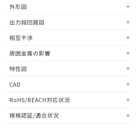
とができます。
合意する
キャンセル
引・商談に必要な範囲で利用すること
外形図
をご了承ください。
EU RoHS指令（10物質）の非含有証明書
情報更新：2025/09/04
※当社の共同利用者とは、
"個人情報
出力段回路図
51物質の非含有証明書（当社基準）
の共同利用に関して"
の「1.共同利
※本証明書は発行日時点で非含有を証明す
用者の範囲」に記載されている法人を
外形図
情報更新：2025/09/04
るもので、過去に遡って非含有を証明する
相互干渉
指します。
ものではありません。
出力段回路図
また、RoHS指令のフタル酸エステル類４
情報更新：2025/09/04
周囲金属の影響
物質の対応では、対応完了までの期間は出
荷製品に未対応品が混在することから備考
相互干渉
情報更新：2025/09/04
特性図
欄に対応日を記載しておりました。
既に当社にて対応品への在庫切替を完了
周囲金属の影響
情報更新：2025/09/04
していることから、特段のことがない限
CAD
り、2022年1月12日より割愛しておりま
検出物体の大きさと材質による影響
す。
ログイン/会員登録いただくと、CADデータをダウンロー
RoHS/REACH対応状況
ドすることができます。
情報更新：2026/7/29
A: 50mm以上、B: 35mm以上
規格認証/適合状況
ログイン/会員登録
EU RoHS
注意事項・凡例
UL認証
CSA認証
CEマーキング
L: 0mm以上、φd: 18mm以上、D: 0mm以上、m: 20mm以
上、n: 27mm以上