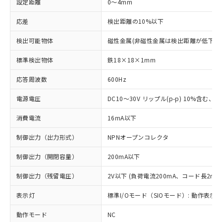
設定距離
0～4mm
応差
検出距離の10%以下
検出可能物体
磁性金属(非磁性金属は検出距離が低下し
標準検出物体
鉄18×18×1mm
応答周波数
600Hz
電源電圧
DC10～30V リップル(p-p) 10%含む、Cla
消費電流
16mA以下
制御出力（出力形式）
NPNオープンコレクタ
制御出力（開閉容量）
200mA以下
制御出力（残留電圧）
2V以下 (負荷電流200mA、コード長2m時
表示灯
標準I/Oモード（SIOモード）: 動作表示灯
動作モード
NC