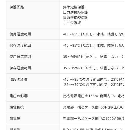
保護回路
負荷短絡保護
※1 対応状況
出力逆接続保護
電源逆接続保護
対応済み：EU RoHS指令（10物質）の
サージ吸収
非含有に対応した製品が提供可能な商品で
す。
使用温度範囲
-40～85℃ (ただし、氷結、結露しないこ
対応予定：EU RoHS指令（10物質）の非含
ご利用条件
有に対応した製品に切り替える予定のある
保存温度範囲
-40～85℃ (ただし、氷結、結露しないこ
商品です。
使用湿度範囲
35～95%RH (ただし、結露しないこと)
対応予定なし：EU RoHS指令（10物質）の
以下の条件をお読みいただき、同意のうえ
非含有に非対応の商品で、対応品を出す予
ご利用ください。
保存湿度範囲
35～95%RH (ただし、結露しないこと)
定はありません。
調査・確認中：EU RoHS指令（10物質）の
本サービスは、当社制御機器事業取扱
温度の影響
-40～+85℃の温度範囲内で、23℃時の
※1 中国RoHS○×表
非含有の対応状況を調査中または確認中の
商品の当社在庫状況および標準価格
-25～+70℃の温度範囲内で、23℃時の
商品です。
(税抜)を提供させていただくもので
「○」：最大均質材料含有率が中国RoHSの
非該当品：ライセンス料など無形物で、有
電圧の影響
定格電源電圧±15%の範囲内で、定格電
す。
基準値以下であることを示します。
害物質有無と関係のない商品です。
当社制御機器事業取扱商品の中には、
「×」：最大均質材料含有率が中国RoHSの
仕入先様の事情により、非含有部品として
絶縁抵抗
充電部一括とケース間: 50MΩ以上(DC50
本サービスの対象外となる商品もある
基準値を超えていることを示します。
いたものが、含有品と判明した場合などや
当社は、これら貴社製品のうち、外国
ことをご了承ください。
「－」：未確認です。当社販売部門へお問
むを得ず変更することがあります。
耐電圧
充電部一括とケース間: AC1000V 50/60Hz
為替および外国貿易法に定める商品
在庫状況および標準価格照会結果は、
い合わせください。
（以下｢規制貨物等」という）を輸出
記載している更新日時点での社内デー
耐振動
耐久: 10～55Hz 複振幅 1.5mm X、Y、Z