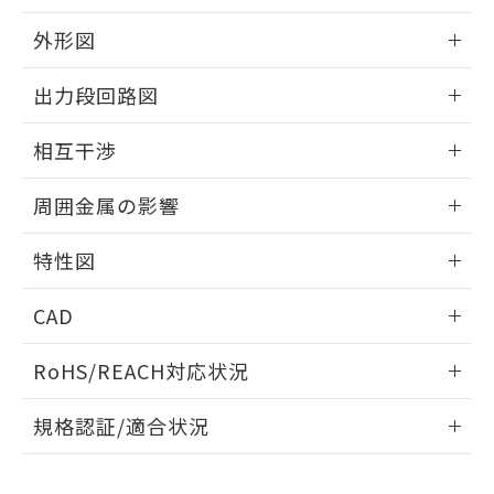
品・サービスに関するお客様との取
とができます。
合意する
キャンセル
引・商談に必要な範囲で利用すること
外形図
をご了承ください。
EU RoHS指令（10物質）の非含有証明書
※当社の共同利用者とは、
"個人情報
情報更新：2025/09/04
51物質の非含有証明書（当社基準）
出力段回路図
の共同利用に関して"
の「1.共同利
※本証明書は発行日時点で非含有を証明す
用者の範囲」に記載されている法人を
外形図
るもので、過去に遡って非含有を証明する
情報更新：2025/09/04
指します。
相互干渉
ものではありません。
また、RoHS指令のフタル酸エステル類４
出力段回路図
情報更新：2025/09/04
周囲金属の影響
物質の対応では、対応完了までの期間は出
荷製品に未対応品が混在することから備考
相互干渉
情報更新：2025/09/04
欄に対応日を記載しておりました。
特性図
既に当社にて対応品への在庫切替を完了
周囲金属の影響
していることから、特段のことがない限
情報更新：2025/09/04
CAD
り、2022年1月12日より割愛しておりま
す。
検出物体の大きさと材質による影響
ログイン/会員登録いただくと、CADデータをダウンロー
RoHS/REACH対応状況
ドすることができます。
情報更新：2026/7/29
A: 50mm以上、B: 35mm以上
規格認証/適合状況
ログイン/会員登録
EU RoHS
注意事項・凡例
UL認証
CSA認証
CEマーキング
L: 0mm以上、φd: 18mm以上、D: 0mm以上、m: 20mm以