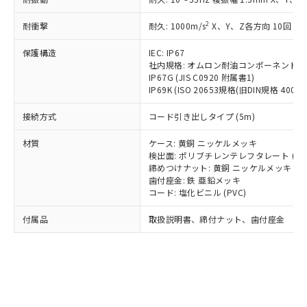
*EU RoHS指令（10物質）：
または国外への提供する場合は、日本
記
タに基づき作成されるものであり、閲
説明
鉛(Pb) 1000ppm以下、 水銀(Hg) 1000ppm以下、 カド
*中国RoHS10物質の基準値 (GB/T26572)：
国政府の輸出許可(または役務取引許
号
覧された時点での実際の在庫および標
ミウム(Cd) 100ppm以下、
Pb(鉛) :1000ppm、 Hg(水銀) : 1000ppm、 Cd(カドミウ
2
耐衝撃
耐久: 1000m/s
X、Y、Z各方向 10回
可)を取得するなどの必要な手続きを
六価クロム(Cr(Ⅵ)) 1000ppm以下、ポリ臭化ビフェニル
ム) : 100ppm、
準価格とは異なる場合があることをご
類(PBB) 1000ppm以下、ポリ臭化ジフェニルエーテル類
Cr(Ⅵ)(六価クロム) : 1000ppm、 PBBs(ポリ臭化ビフェ
とります。
了承ください。
(PBDE) 1000ppm以下、フタル酸ビス(2-エチルヘキシ
保護構造
IEC: IP67
○
一定数以上の在庫あり
ニル類) : 1000ppm、 PBDEs(ポリ臭化ジフェニルエーテ
当社は規制貨物を破棄する場合は、完
ル) (DEHP)(別名：DOP) 1000ppm以下、フタル酸ブチ
正式な納期状況および標準価格はお客
ル類) : 1000ppm、
社内規格: オムロン耐油コンポーネント評
ルベンジル（BBP） 1000ppm以下、フタル酸ジブチル
全に破砕するなど、違法に輸出されな
DBP(フタル酸ジブチル) : 1000ppm、 DIBP(フタル酸ジ
IP67G (JIS C0920 附属書1)
様のお取引先、またはお客様担当のオ
（DBP） 1000ppm以下、フタル酸ジイソブチル
イソブチル) : 1000ppm、 BBP(フタル酸ブチルベンジ
△
一定数には満たないが在庫あり
いよう必要な手段を講じます。
IP69K (ISO 20653規格(旧DIN規格 40050 
ムロン制御機器販売店・当社販売員に
(DIBP) 1000ppm以下
ル) : 1000ppm、
当社は貴社製品を、核兵器、ミサイ
但し、RoHS指令で産業用監視および制御機器に対する
DEHP(フタル酸ビス(2-エチルヘキシル)) : 1000ppm
ご相談ください。
適用除外項目は除く。
接続方式
コード引き出しタイプ (5m)
ル、化学兵器、生物兵器またはその他
－
在庫なし(最新の在庫状況につ
オムロン制御機器販売店や当社販売拠
フタル酸エステル類の４物質については閾値を超える意
武器並びにこれらの製造装置等に一切
いては、お客様のお取引先、ま
図的な使用がないことを確認しています。
点は「
販売ネットワーク
」をご確認
材質
ケース: 黄銅 ニッケルメッキ
※2 環境保護使用期限
使用いたしません。
たはお客様担当のオムロン制御
ください。
検出面: ポリブチレンテレフタレート (PB
当社は、貴社製品を第三者に販売する
機器販売店・当社販売員にご確
在庫状況および標準価格結果を当社の
締めつけナット: 黄銅 ニッケルメッキ
※2 対応予定月
「ｅ」：有害物質（10物質）のすべてが基
場合は、上記1、2および3の内容を当
認ください)
事前の承諾なく第三者に漏洩または開
歯付座金: 鉄 亜鉛メッキ
準値以下であることを示します。
該第三者に通知します。また当社は、
コード: 塩化ビニル (PVC)
示しないようお願いします。
部品在庫の切り替え状況などにより、予定
「10」：通常の使用状況下において有害物
販売先および販売に係わる関係者が違
マイパーツ機能（部品リスト作成サー
空
受注生産機種、また在庫状況の
月が前後することがあります。
質が外部に漏えいし、環境に深刻な影響を
法に輸出するおそれがある場合は、取
付属品
取扱説明書、締付ナット、歯付座金
ビス）をご利用いただくには、I-Web
白
情報を公開していない機種
及ぼさない年数を意味します。
り引きをいたしません。
メンバーズにご登録されている必要が
「－」：未確認です。当社販売部門へお問
あります。
い合わせください。
お客様が当ウェブサイト上で当社にご
※3 非含有証明書ダウンロード
登録された部品リストについて、当社
および当社の共同利用者が、当社の製
下記の非含有証明書をダウンロードするこ