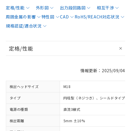
定格/性能
外形図
出力段回路図
相互干渉
周囲金属の影響
特性図
CAD
RoHS/REACH対応状況
規格認証/適合状況
定格/性能
情報更新：2025/09/04
検出ヘッドサイズ
M18
タイプ
円柱型（ネジつき）、シールドタイプ
電源の種類
直流3線式
検出距離
5mm ±10%