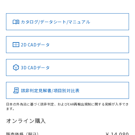
上、n: 27mm以上
Yes
Yes
Yes
金属埋め込み
対応状況
対応予定月
※1
※2
ダウンロードデータをご利用いただく前に、以下を必ずお読
タイムチャート
みください。
カタログ/データシート/マニュアル
対応済み
ソフトウェアの使用条件
LR型式承認
DNV型式承認
BV型式承認
KR型式承
（イギリス
（ノルウェー
（フランス
（韓国
船舶規格）
船舶規格）
船舶規格）
船舶規格
中国 RoHS
注意事項・凡例
2D CADデータ
No
No
No
No
l: 0mm以上、φd: 18mm以上、D: 0mm以上、m: 20mm以
上、n: 27mm以上
中国 RoHS表
※1 ※2
検出領域
3D CADデータ
この製品の規格認証/適合状況ページへ
Pb
Hg
Cd
Cr(VI)
その他の認証はこちらのページからご検索ください
該非判定見解書/項目別対比表
X
O
O
O
日本の外為法に基づく該非判定、およびEAR再輸出規制に関する見解が入手でき
ます。
"対応済み"や非含有の記載がされた商品であっても、流通
在庫等で未対応品が混在する可能性があります。
オンライン購入
非含有品が必要な際は、弊社営業部門もしくは販売店へお
問い合わせください。
¥ 14,080
販売価格（税込）