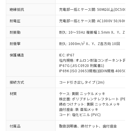
ことをご了承ください。
「－」：未確認です。当社販売部門へお問
むを得ず変更することがあります。
為替および外国貿易法に定める商品
在庫状況および標準価格照会結果は、
い合わせください。
絶縁抵抗
充電部一括とケース間: 50MΩ以上(DC500V
（以下｢規制貨物等」という）を輸出
記載している更新日時点での社内デー
*EU RoHS指令（10物質）：
または国外への提供する場合は、日本
記
タに基づき作成されるものであり、閲
説明
耐電圧
充電部一括とケース間: AC1000V 50/60Hz 1
鉛(Pb) 1000ppm以下、 水銀(Hg) 1000ppm以下、 カド
*中国RoHS10物質の基準値 (GB/T26572)：
国政府の輸出許可(または役務取引許
号
覧された時点での実際の在庫および標
ミウム(Cd) 100ppm以下、
Pb(鉛) :1000ppm、 Hg(水銀) : 1000ppm、 Cd(カドミウ
可)を取得するなどの必要な手続きを
六価クロム(Cr(Ⅵ)) 1000ppm以下、ポリ臭化ビフェニル
ム) : 100ppm、
準価格とは異なる場合があることをご
耐振動
耐久: 10～55Hz 複振幅 1.5mm X、Y、Z各
類(PBB) 1000ppm以下、ポリ臭化ジフェニルエーテル類
Cr(Ⅵ)(六価クロム) : 1000ppm、 PBBs(ポリ臭化ビフェ
とります。
了承ください。
(PBDE) 1000ppm以下、フタル酸ビス(2-エチルヘキシ
○
一定数以上の在庫あり
ニル類) : 1000ppm、 PBDEs(ポリ臭化ジフェニルエーテ
当社は規制貨物を破棄する場合は、完
ル) (DEHP)(別名：DOP) 1000ppm以下、フタル酸ブチ
2
耐衝撃
正式な納期状況および標準価格はお客
耐久: 1000m/s
X、Y、Z各方向 10回
ル類) : 1000ppm、
ルベンジル（BBP） 1000ppm以下、フタル酸ジブチル
全に破砕するなど、違法に輸出されな
DBP(フタル酸ジブチル) : 1000ppm、 DIBP(フタル酸ジ
様のお取引先、またはお客様担当のオ
（DBP） 1000ppm以下、フタル酸ジイソブチル
イソブチル) : 1000ppm、 BBP(フタル酸ブチルベンジ
△
一定数には満たないが在庫あり
いよう必要な手段を講じます。
保護構造
IEC: IP67
ムロン制御機器販売店・当社販売員に
(DIBP) 1000ppm以下
ル) : 1000ppm、
当社は貴社製品を、核兵器、ミサイ
社内規格: オムロン耐油コンポーネント評価
但し、RoHS指令で産業用監視および制御機器に対する
DEHP(フタル酸ビス(2-エチルヘキシル)) : 1000ppm
ご相談ください。
適用除外項目は除く。
IP67G (JIS C0920 附属書1)
ル、化学兵器、生物兵器またはその他
－
在庫なし(最新の在庫状況につ
オムロン制御機器販売店や当社販売拠
フタル酸エステル類の４物質については閾値を超える意
IP69K (ISO 20653規格(旧DIN規格 40050 PA
武器並びにこれらの製造装置等に一切
いては、お客様のお取引先、ま
図的な使用がないことを確認しています。
点は「
販売ネットワーク
」をご確認
※2 環境保護使用期限
使用いたしません。
たはお客様担当のオムロン制御
ください。
接続方式
コード引き出しタイプ (2m)
当社は、貴社製品を第三者に販売する
機器販売店・当社販売員にご確
在庫状況および標準価格結果を当社の
※2 対応予定月
「ｅ」：有害物質（10物質）のすべてが基
場合は、上記1、2および3の内容を当
認ください)
事前の承諾なく第三者に漏洩または開
材質
ケース: 黄銅 ニッケルメッキ
準値以下であることを示します。
該第三者に通知します。また当社は、
示しないようお願いします。
検出面: ポリブチレンテレフタレート (PBT)
部品在庫の切り替え状況などにより、予定
「10」：通常の使用状況下において有害物
販売先および販売に係わる関係者が違
締めつけナット: 黄銅 ニッケルメッキ
マイパーツ機能（部品リスト作成サー
空
受注生産機種、また在庫状況の
月が前後することがあります。
質が外部に漏えいし、環境に深刻な影響を
法に輸出するおそれがある場合は、取
歯付座金: 鉄 亜鉛メッキ
ビス）をご利用いただくには、I-Web
白
情報を公開していない機種
及ぼさない年数を意味します。
コード: 塩化ビニル (PVC)
り引きをいたしません。
メンバーズにご登録されている必要が
「－」：未確認です。当社販売部門へお問
あります。
付属品
取扱説明書、締付ナット、歯付座金
い合わせください。
お客様が当ウェブサイト上で当社にご