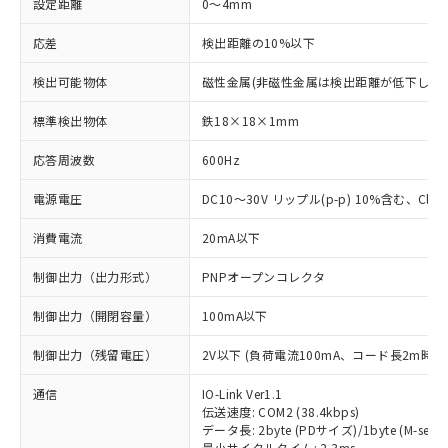
設定距離
0～4mm
応差
検出距離の10%以下
検出可能物体
磁性金属(非磁性金属は検出距離が低下します
標準検出物体
鉄18×18×1mm
応答周波数
600Hz
電源電圧
DC10～30V リップル(p-p) 10%含む、Class
消費電流
20mA以下
制御出力（出力形式）
PNPオープンコレクタ
制御出力（開閉容量）
100mA以下
制御出力（残留電圧）
2V以下 (負荷電流100mA、コード長2m時)
通信
IO-Link Ver1.1
伝送速度: COM2 (38.4kbps)
データ長: 2byte (PDサイズ)/1byte (M-seque
最小サイクルタイム: 2.3ms