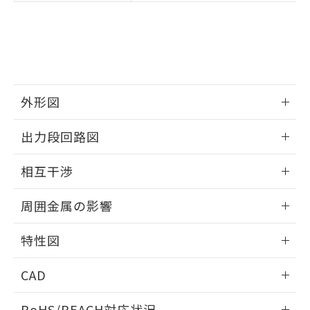
※3 非含有証明書ダウンロード
登録された部品リストについて、当社
および当社の共同利用者が、当社の製
下記の非含有証明書をダウンロードするこ
品・サービスに関するお客様との取
とができます。
合意する
キャンセル
引・商談に必要な範囲で利用すること
をご了承ください。
EU RoHS指令（10物質）の非含有証明書
※当社の共同利用者とは、
"個人情報
51物質の非含有証明書（当社基準）
の共同利用に関して"
の「1.共同利
外形図
※本証明書は発行日時点で非含有を証明す
用者の範囲」に記載されている法人を
るもので、過去に遡って非含有を証明する
情報更新：2025/09/04
指します。
出力段回路図
ものではありません。
また、RoHS指令のフタル酸エステル類４
外形図
情報更新：2025/09/04
物質の対応では、対応完了までの期間は出
相互干渉
荷製品に未対応品が混在することから備考
出力段回路図
欄に対応日を記載しておりました。
情報更新：2025/09/04
周囲金属の影響
既に当社にて対応品への在庫切替を完了
していることから、特段のことがない限
相互干渉
情報更新：2025/09/04
特性図
り、2022年1月12日より割愛しておりま
す。
周囲金属の影響
情報更新：2025/09/04
CAD
検出物体の大きさと材質による影響
ログイン/会員登録いただくと、CADデータをダウンロー
RoHS/REACH対応状況