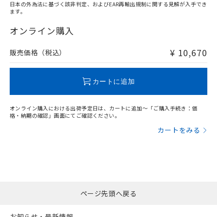
日本の外為法に基づく該非判定、およびEAR再輸出規制に関する見解が入手でき
ます。
"対応済み"や非含有の記載がされた商品であっても、流通
在庫等で未対応品が混在する可能性があります。
オンライン購入
非含有品が必要な際は、弊社営業部門もしくは販売店へお
問い合わせください。
¥ 10,670
販売価格（税込）
この製品のRoHS/REACH対応状況ページへ
カートに追加
オンライン購入における出荷予定日は、カートに追加～「ご購入手続き：価
格・納期の確認」画面にてご確認ください。
カートをみる
ページ先頭へ戻る
お知らせ・最新情報