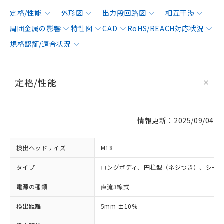
定格/性能
外形図
出力段回路図
相互干渉
周囲金属の影響
特性図
CAD
RoHS/REACH対応状況
規格認証/適合状況
定格/性能
情報更新：2025/09/04
検出ヘッドサイズ
M18
タイプ
ロングボディ、円柱型（ネジつき）、シー
電源の種類
直流3線式
検出距離
5mm ±10%