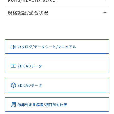
ドすることができます。
情報更新：2026/7/29
A: 50mm以上、B: 35mm以上
規格認証/適合状況
ログイン/会員登録
EU RoHS
注意事項・凡例
UL認証
CSA認証
CEマーキング
L: 0mm以上、φd: 18mm以上、D: 0mm以上、m: 20mm以
上、n: 27mm以上
Yes
Yes
Yes
金属埋め込み
対応状況
対応予定月
※1
※2
ダウンロードデータをご利用いただく前に、以下を必ずお読
みください。
カタログ/データシート/マニュアル
対応済み
ソフトウェアの使用条件
LR型式承認
DNV型式承認
BV型式承認
KR型式承
タイムチャート
（イギリス
（ノルウェー
（フランス
（韓国
船舶規格）
船舶規格）
船舶規格）
船舶規格
中国 RoHS
注意事項・凡例
2D CADデータ
No
No
No
No
l: 0mm以上、φd: 18mm以上、D: 0mm以上、m: 20mm以
上、n: 27mm以上
中国 RoHS表
※1 ※2
検出領域
3D CADデータ
この製品の規格認証/適合状況ページへ
Pb
Hg
Cd
Cr(VI)
その他の認証はこちらのページからご検索ください
該非判定見解書/項目別対比表
X
O
O
O