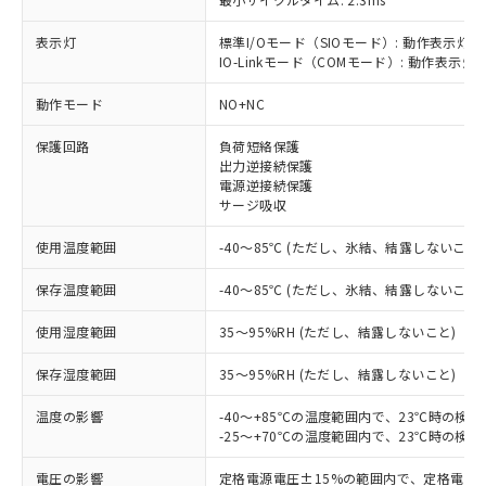
表示灯
標準I/Oモード（SIOモード）: 動作表示灯(
IO-Linkモード（COMモード）: 動作表示灯(
※1 対応状況
動作モード
NO+NC
対応済み：EU RoHS指令（10物質）の
保護回路
負荷短絡保護
非含有に対応した製品が提供可能な商品で
出力逆接続保護
す。
電源逆接続保護
対応予定：EU RoHS指令（10物質）の非含
サージ吸収
ご利用条件
有に対応した製品に切り替える予定のある
使用温度範囲
-40～85℃ (ただし、氷結、結露しないこと)
商品です。
対応予定なし：EU RoHS指令（10物質）の
以下の条件をお読みいただき、同意のうえ
保存温度範囲
-40～85℃ (ただし、氷結、結露しないこと)
非含有に非対応の商品で、対応品を出す予
ご利用ください。
定はありません。
使用湿度範囲
35～95%RH (ただし、結露しないこと)
調査・確認中：EU RoHS指令（10物質）の
本サービスは、当社制御機器事業取扱
※1 中国RoHS○×表
非含有の対応状況を調査中または確認中の
保存湿度範囲
商品の当社在庫状況および標準価格
35～95%RH (ただし、結露しないこと)
商品です。
(税抜)を提供させていただくもので
「○」：最大均質材料含有率が中国RoHSの
非該当品：ライセンス料など無形物で、有
温度の影響
-40～+85℃の温度範囲内で、23℃時の検
す。
基準値以下であることを示します。
害物質有無と関係のない商品です。
-25～+70℃の温度範囲内で、23℃時の検
当社制御機器事業取扱商品の中には、
「×」：最大均質材料含有率が中国RoHSの
仕入先様の事情により、非含有部品として
本サービスの対象外となる商品もある
基準値を超えていることを示します。
いたものが、含有品と判明した場合などや
電圧の影響
定格電源電圧±15%の範囲内で、定格電源
当社は、これら貴社製品のうち、外国