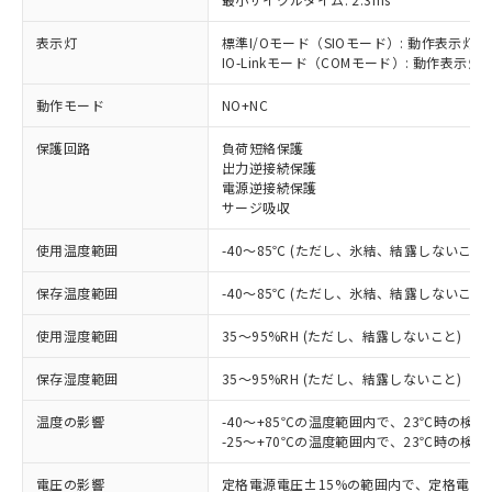
表示灯
標準I/Oモード（SIOモード）: 動作表示灯(
IO-Linkモード（COMモード）: 動作表示灯(
※1 対応状況
動作モード
NO+NC
対応済み：EU RoHS指令（10物質）の
保護回路
負荷短絡保護
非含有に対応した製品が提供可能な商品で
出力逆接続保護
す。
電源逆接続保護
対応予定：EU RoHS指令（10物質）の非含
サージ吸収
ご利用条件
有に対応した製品に切り替える予定のある
使用温度範囲
-40～85℃ (ただし、氷結、結露しないこと)
商品です。
対応予定なし：EU RoHS指令（10物質）の
以下の条件をお読みいただき、同意のうえ
保存温度範囲
-40～85℃ (ただし、氷結、結露しないこと)
非含有に非対応の商品で、対応品を出す予
ご利用ください。
定はありません。
使用湿度範囲
35～95%RH (ただし、結露しないこと)
調査・確認中：EU RoHS指令（10物質）の
本サービスは、当社制御機器事業取扱
※1 中国RoHS○×表
非含有の対応状況を調査中または確認中の
保存湿度範囲
商品の当社在庫状況および標準価格
35～95%RH (ただし、結露しないこと)
商品です。
(税抜)を提供させていただくもので
「○」：最大均質材料含有率が中国RoHSの
非該当品：ライセンス料など無形物で、有
温度の影響
-40～+85℃の温度範囲内で、23℃時の検
す。
基準値以下であることを示します。
害物質有無と関係のない商品です。
-25～+70℃の温度範囲内で、23℃時の検
当社制御機器事業取扱商品の中には、
「×」：最大均質材料含有率が中国RoHSの
仕入先様の事情により、非含有部品として
本サービスの対象外となる商品もある
基準値を超えていることを示します。
いたものが、含有品と判明した場合などや
電圧の影響
定格電源電圧±15%の範囲内で、定格電源
当社は、これら貴社製品のうち、外国