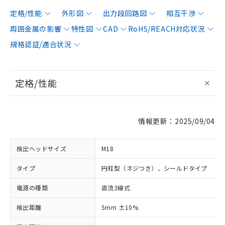
定格/性能
外形図
出力段回路図
相互干渉
周囲金属の影響
特性図
CAD
RoHS/REACH対応状況
規格認証/適合状況
定格/性能
情報更新：2025/09/04
検出ヘッドサイズ
M18
タイプ
円柱型（ネジつき）、シールドタイプ
電源の種類
直流3線式
検出距離
5mm ±10%