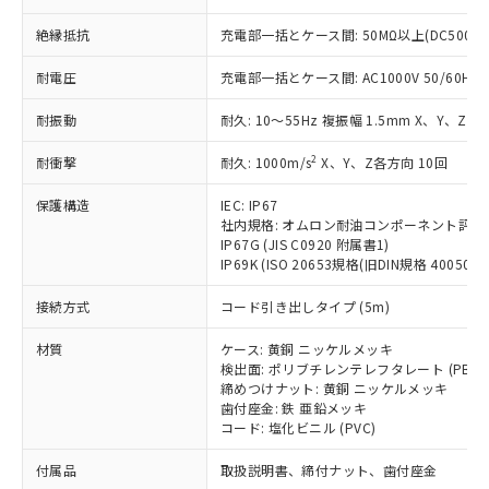
ことをご了承ください。
「－」：未確認です。当社販売部門へお問
むを得ず変更することがあります。
為替および外国貿易法に定める商品
在庫状況および標準価格照会結果は、
い合わせください。
絶縁抵抗
充電部一括とケース間: 50MΩ以上(DC500V
（以下｢規制貨物等」という）を輸出
記載している更新日時点での社内デー
*EU RoHS指令（10物質）：
または国外への提供する場合は、日本
記
タに基づき作成されるものであり、閲
説明
耐電圧
充電部一括とケース間: AC1000V 50/60Hz 1
鉛(Pb) 1000ppm以下、 水銀(Hg) 1000ppm以下、 カド
*中国RoHS10物質の基準値 (GB/T26572)：
国政府の輸出許可(または役務取引許
号
覧された時点での実際の在庫および標
ミウム(Cd) 100ppm以下、
Pb(鉛) :1000ppm、 Hg(水銀) : 1000ppm、 Cd(カドミウ
可)を取得するなどの必要な手続きを
六価クロム(Cr(Ⅵ)) 1000ppm以下、ポリ臭化ビフェニル
ム) : 100ppm、
準価格とは異なる場合があることをご
耐振動
耐久: 10～55Hz 複振幅 1.5mm X、Y、Z各
類(PBB) 1000ppm以下、ポリ臭化ジフェニルエーテル類
Cr(Ⅵ)(六価クロム) : 1000ppm、 PBBs(ポリ臭化ビフェ
とります。
了承ください。
(PBDE) 1000ppm以下、フタル酸ビス(2-エチルヘキシ
○
一定数以上の在庫あり
ニル類) : 1000ppm、 PBDEs(ポリ臭化ジフェニルエーテ
当社は規制貨物を破棄する場合は、完
ル) (DEHP)(別名：DOP) 1000ppm以下、フタル酸ブチ
2
耐衝撃
正式な納期状況および標準価格はお客
耐久: 1000m/s
X、Y、Z各方向 10回
ル類) : 1000ppm、
ルベンジル（BBP） 1000ppm以下、フタル酸ジブチル
全に破砕するなど、違法に輸出されな
DBP(フタル酸ジブチル) : 1000ppm、 DIBP(フタル酸ジ
様のお取引先、またはお客様担当のオ
（DBP） 1000ppm以下、フタル酸ジイソブチル
イソブチル) : 1000ppm、 BBP(フタル酸ブチルベンジ
△
一定数には満たないが在庫あり
いよう必要な手段を講じます。
保護構造
IEC: IP67
ムロン制御機器販売店・当社販売員に
(DIBP) 1000ppm以下
ル) : 1000ppm、
当社は貴社製品を、核兵器、ミサイ
社内規格: オムロン耐油コンポーネント評価
但し、RoHS指令で産業用監視および制御機器に対する
DEHP(フタル酸ビス(2-エチルヘキシル)) : 1000ppm
ご相談ください。
適用除外項目は除く。
IP67G (JIS C0920 附属書1)
ル、化学兵器、生物兵器またはその他
－
在庫なし(最新の在庫状況につ
オムロン制御機器販売店や当社販売拠
フタル酸エステル類の４物質については閾値を超える意
IP69K (ISO 20653規格(旧DIN規格 40050 PA
武器並びにこれらの製造装置等に一切
いては、お客様のお取引先、ま
図的な使用がないことを確認しています。
点は「
販売ネットワーク
」をご確認
※2 環境保護使用期限
使用いたしません。
たはお客様担当のオムロン制御
ください。
接続方式
コード引き出しタイプ (5m)
当社は、貴社製品を第三者に販売する
機器販売店・当社販売員にご確
在庫状況および標準価格結果を当社の
※2 対応予定月
「ｅ」：有害物質（10物質）のすべてが基
場合は、上記1、2および3の内容を当
認ください)
事前の承諾なく第三者に漏洩または開
材質
ケース: 黄銅 ニッケルメッキ
準値以下であることを示します。
該第三者に通知します。また当社は、
示しないようお願いします。
検出面: ポリブチレンテレフタレート (PBT)
部品在庫の切り替え状況などにより、予定
「10」：通常の使用状況下において有害物
販売先および販売に係わる関係者が違
締めつけナット: 黄銅 ニッケルメッキ
マイパーツ機能（部品リスト作成サー
空
受注生産機種、また在庫状況の
月が前後することがあります。
質が外部に漏えいし、環境に深刻な影響を
法に輸出するおそれがある場合は、取
歯付座金: 鉄 亜鉛メッキ
ビス）をご利用いただくには、I-Web
白
情報を公開していない機種
及ぼさない年数を意味します。
コード: 塩化ビニル (PVC)
り引きをいたしません。
メンバーズにご登録されている必要が
「－」：未確認です。当社販売部門へお問
あります。
付属品
取扱説明書、締付ナット、歯付座金
い合わせください。
お客様が当ウェブサイト上で当社にご