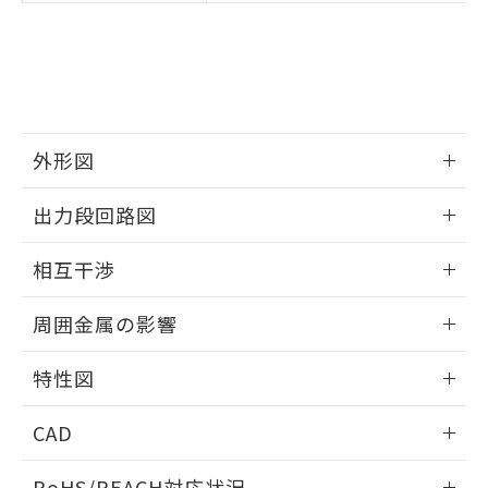
※3 非含有証明書ダウンロード
登録された部品リストについて、当社
および当社の共同利用者が、当社の製
下記の非含有証明書をダウンロードするこ
品・サービスに関するお客様との取
とができます。
合意する
キャンセル
引・商談に必要な範囲で利用すること
をご了承ください。
EU RoHS指令（10物質）の非含有証明書
※当社の共同利用者とは、
"個人情報
51物質の非含有証明書（当社基準）
の共同利用に関して"
の「1.共同利
外形図
※本証明書は発行日時点で非含有を証明す
用者の範囲」に記載されている法人を
るもので、過去に遡って非含有を証明する
情報更新：2025/09/04
指します。
出力段回路図
ものではありません。
また、RoHS指令のフタル酸エステル類４
外形図
情報更新：2025/09/04
物質の対応では、対応完了までの期間は出
相互干渉
荷製品に未対応品が混在することから備考
出力段回路図
欄に対応日を記載しておりました。
情報更新：2025/09/04
周囲金属の影響
既に当社にて対応品への在庫切替を完了
していることから、特段のことがない限
相互干渉
情報更新：2025/09/04
特性図
り、2022年1月12日より割愛しておりま
す。
周囲金属の影響
情報更新：2025/09/04
CAD
検出物体の大きさと材質による影響
ログイン/会員登録いただくと、CADデータをダウンロー
RoHS/REACH対応状況