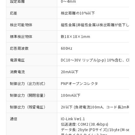
設定距離
0～4mm
応差
検出距離の10%以下
検出可能物体
磁性金属(非磁性金属は検出距離が低下します
標準検出物体
鉄18×18×1mm
応答周波数
600Hz
電源電圧
DC10～30V リップル(p-p) 10%含む、Class
消費電流
20mA以下
制御出力（出力形式）
PNPオープンコレクタ
制御出力（開閉容量）
100mA以下
制御出力（残留電圧）
2V以下 (負荷電流100mA、コード長2m時)
通信
IO-Link Ver1.1
伝送速度: COM2 (38.4kbps)
データ長: 2byte (PDサイズ)/1byte (M-seque
最小サイクルタイム: 2.3ms