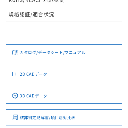
ドすることができます。
情報更新：2026/7/29
A: 50mm以上、B: 35mm以上
規格認証/適合状況
ログイン/会員登録
EU RoHS
注意事項・凡例
UL認証
CSA認証
CEマーキング
L: 0mm以上、φd: 18mm以上、D: 0mm以上、m: 20mm以
上、n: 27mm以上
Yes
Yes
Yes
金属埋め込み
対応状況
対応予定月
※1
※2
ダウンロードデータをご利用いただく前に、以下を必ずお読
みください。
カタログ/データシート/マニュアル
対応済み
ソフトウェアの使用条件
LR型式承認
DNV型式承認
BV型式承認
KR型式承
タイムチャート
（イギリス
（ノルウェー
（フランス
（韓国
船舶規格）
船舶規格）
船舶規格）
船舶規格
中国 RoHS
注意事項・凡例
2D CADデータ
No
No
No
No
l: 0mm以上、φd: 18mm以上、D: 0mm以上、m: 20mm以
上、n: 27mm以上
中国 RoHS表
※1 ※2
検出領域
3D CADデータ
この製品の規格認証/適合状況ページへ
Pb
Hg
Cd
Cr(VI)
その他の認証はこちらのページからご検索ください
該非判定見解書/項目別対比表
X
O
O
O