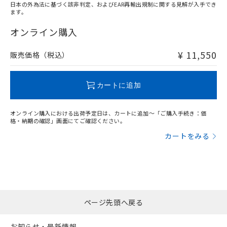
日本の外為法に基づく該非判定、およびEAR再輸出規制に関する見解が入手でき
ます。
"対応済み"や非含有の記載がされた商品であっても、流通
在庫等で未対応品が混在する可能性があります。
オンライン購入
非含有品が必要な際は、弊社営業部門もしくは販売店へお
問い合わせください。
¥ 11,550
販売価格（税込）
この製品のRoHS/REACH対応状況ページへ
カートに追加
オンライン購入における出荷予定日は、カートに追加～「ご購入手続き：価
格・納期の確認」画面にてご確認ください。
カートをみる
ページ先頭へ戻る
お知らせ・最新情報