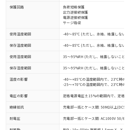
保護回路
負荷短絡保護
※1 対応状況
出力逆接続保護
電源逆接続保護
対応済み：EU RoHS指令（10物質）の
サージ吸収
非含有に対応した製品が提供可能な商品で
す。
使用温度範囲
-40～85℃ (ただし、氷結、結露しないこ
対応予定：EU RoHS指令（10物質）の非含
ご利用条件
有に対応した製品に切り替える予定のある
保存温度範囲
-40～85℃ (ただし、氷結、結露しないこ
商品です。
使用湿度範囲
35～95%RH (ただし、結露しないこと)
対応予定なし：EU RoHS指令（10物質）の
以下の条件をお読みいただき、同意のうえ
非含有に非対応の商品で、対応品を出す予
ご利用ください。
保存湿度範囲
35～95%RH (ただし、結露しないこと)
定はありません。
調査・確認中：EU RoHS指令（10物質）の
本サービスは、当社制御機器事業取扱
温度の影響
-40～+85℃の温度範囲内で、23℃時の
※1 中国RoHS○×表
非含有の対応状況を調査中または確認中の
商品の当社在庫状況および標準価格
-25～+70℃の温度範囲内で、23℃時の
商品です。
(税抜)を提供させていただくもので
「○」：最大均質材料含有率が中国RoHSの
非該当品：ライセンス料など無形物で、有
電圧の影響
定格電源電圧±15%の範囲内で、定格電
す。
基準値以下であることを示します。
害物質有無と関係のない商品です。
当社制御機器事業取扱商品の中には、
「×」：最大均質材料含有率が中国RoHSの
仕入先様の事情により、非含有部品として
絶縁抵抗
充電部一括とケース間: 50MΩ以上(DC50
本サービスの対象外となる商品もある
基準値を超えていることを示します。
いたものが、含有品と判明した場合などや
当社は、これら貴社製品のうち、外国
ことをご了承ください。
「－」：未確認です。当社販売部門へお問
むを得ず変更することがあります。
耐電圧
充電部一括とケース間: AC1000V 50/60Hz
為替および外国貿易法に定める商品
在庫状況および標準価格照会結果は、
い合わせください。
（以下｢規制貨物等」という）を輸出
記載している更新日時点での社内デー
耐振動
耐久: 10～55Hz 複振幅 1.5mm X、Y、Z