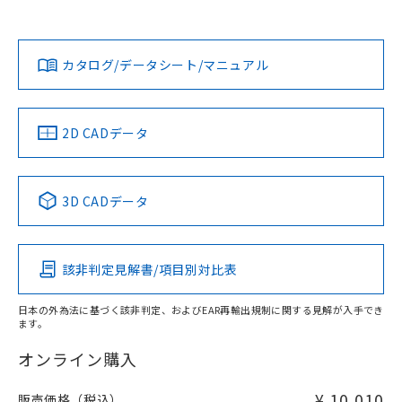
上、n: 27mm以上
Yes
Yes
Yes
金属埋め込み
対応状況
対応予定月
※1
※2
ダウンロードデータをご利用いただく前に、以下を必ずお読
みください。
カタログ/データシート/マニュアル
対応済み
ソフトウェアの使用条件
LR型式承認
DNV型式承認
BV型式承認
KR型式承
タイムチャート
（イギリス
（ノルウェー
（フランス
（韓国
船舶規格）
船舶規格）
船舶規格）
船舶規格
中国 RoHS
注意事項・凡例
2D CADデータ
No
No
No
No
l: 0mm以上、φd: 18mm以上、D: 0mm以上、m: 20mm以
上、n: 27mm以上
中国 RoHS表
※1 ※2
検出領域
3D CADデータ
この製品の規格認証/適合状況ページへ
Pb
Hg
Cd
Cr(VI)
その他の認証はこちらのページからご検索ください
該非判定見解書/項目別対比表
X
O
O
O
日本の外為法に基づく該非判定、およびEAR再輸出規制に関する見解が入手でき
ます。
"対応済み"や非含有の記載がされた商品であっても、流通
在庫等で未対応品が混在する可能性があります。
オンライン購入
非含有品が必要な際は、弊社営業部門もしくは販売店へお
問い合わせください。
¥ 10,010
販売価格（税込）