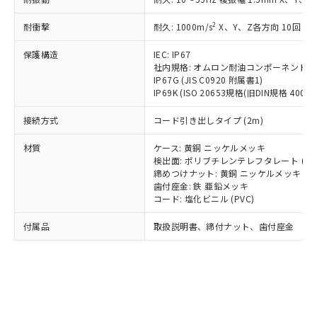
*EU RoHS指令（10物質）：
または国外への提供する場合は、日本
記
タに基づき作成されるものであり、閲
説明
鉛(Pb) 1000ppm以下、 水銀(Hg) 1000ppm以下、 カド
*中国RoHS10物質の基準値 (GB/T26572)：
国政府の輸出許可(または役務取引許
号
覧された時点での実際の在庫および標
ミウム(Cd) 100ppm以下、
Pb(鉛) :1000ppm、 Hg(水銀) : 1000ppm、 Cd(カドミウ
2
耐衝撃
耐久: 1000m/s
X、Y、Z各方向 10回
可)を取得するなどの必要な手続きを
六価クロム(Cr(Ⅵ)) 1000ppm以下、ポリ臭化ビフェニル
ム) : 100ppm、
準価格とは異なる場合があることをご
類(PBB) 1000ppm以下、ポリ臭化ジフェニルエーテル類
Cr(Ⅵ)(六価クロム) : 1000ppm、 PBBs(ポリ臭化ビフェ
とります。
了承ください。
(PBDE) 1000ppm以下、フタル酸ビス(2-エチルヘキシ
保護構造
IEC: IP67
○
一定数以上の在庫あり
ニル類) : 1000ppm、 PBDEs(ポリ臭化ジフェニルエーテ
当社は規制貨物を破棄する場合は、完
ル) (DEHP)(別名：DOP) 1000ppm以下、フタル酸ブチ
正式な納期状況および標準価格はお客
ル類) : 1000ppm、
社内規格: オムロン耐油コンポーネント評
ルベンジル（BBP） 1000ppm以下、フタル酸ジブチル
全に破砕するなど、違法に輸出されな
DBP(フタル酸ジブチル) : 1000ppm、 DIBP(フタル酸ジ
IP67G (JIS C0920 附属書1)
様のお取引先、またはお客様担当のオ
（DBP） 1000ppm以下、フタル酸ジイソブチル
イソブチル) : 1000ppm、 BBP(フタル酸ブチルベンジ
△
一定数には満たないが在庫あり
いよう必要な手段を講じます。
IP69K (ISO 20653規格(旧DIN規格 40050 
ムロン制御機器販売店・当社販売員に
(DIBP) 1000ppm以下
ル) : 1000ppm、
当社は貴社製品を、核兵器、ミサイ
但し、RoHS指令で産業用監視および制御機器に対する
DEHP(フタル酸ビス(2-エチルヘキシル)) : 1000ppm
ご相談ください。
適用除外項目は除く。
接続方式
コード引き出しタイプ (2m)
ル、化学兵器、生物兵器またはその他
－
在庫なし(最新の在庫状況につ
オムロン制御機器販売店や当社販売拠
フタル酸エステル類の４物質については閾値を超える意
武器並びにこれらの製造装置等に一切
いては、お客様のお取引先、ま
図的な使用がないことを確認しています。
点は「
販売ネットワーク
」をご確認
材質
ケース: 黄銅 ニッケルメッキ
※2 環境保護使用期限
使用いたしません。
たはお客様担当のオムロン制御
ください。
検出面: ポリブチレンテレフタレート (PB
当社は、貴社製品を第三者に販売する
機器販売店・当社販売員にご確
在庫状況および標準価格結果を当社の
締めつけナット: 黄銅 ニッケルメッキ
※2 対応予定月
「ｅ」：有害物質（10物質）のすべてが基
場合は、上記1、2および3の内容を当
認ください)
事前の承諾なく第三者に漏洩または開
歯付座金: 鉄 亜鉛メッキ
準値以下であることを示します。
該第三者に通知します。また当社は、
コード: 塩化ビニル (PVC)
示しないようお願いします。
部品在庫の切り替え状況などにより、予定
「10」：通常の使用状況下において有害物
販売先および販売に係わる関係者が違
マイパーツ機能（部品リスト作成サー
空
受注生産機種、また在庫状況の
月が前後することがあります。
質が外部に漏えいし、環境に深刻な影響を
法に輸出するおそれがある場合は、取
付属品
取扱説明書、締付ナット、歯付座金
ビス）をご利用いただくには、I-Web
白
情報を公開していない機種
及ぼさない年数を意味します。
り引きをいたしません。
メンバーズにご登録されている必要が
「－」：未確認です。当社販売部門へお問
あります。
い合わせください。
お客様が当ウェブサイト上で当社にご
※3 非含有証明書ダウンロード
登録された部品リストについて、当社
および当社の共同利用者が、当社の製
下記の非含有証明書をダウンロードするこ