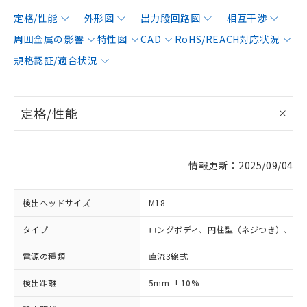
定格/性能
外形図
出力段回路図
相互干渉
周囲金属の影響
特性図
CAD
RoHS/REACH対応状況
規格認証/適合状況
定格/性能
情報更新：2025/09/04
検出ヘッドサイズ
M18
タイプ
ロングボディ、円柱型（ネジつき）、シ
電源の種類
直流3線式
検出距離
5mm ±10%