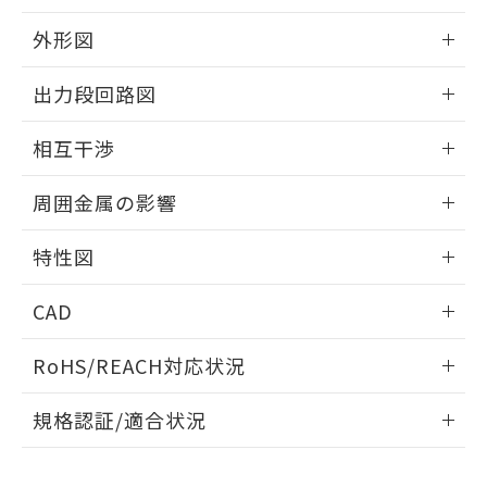
品・サービスに関するお客様との取
とができます。
合意する
キャンセル
引・商談に必要な範囲で利用すること
外形図
をご了承ください。
EU RoHS指令（10物質）の非含有証明書
※当社の共同利用者とは、
"個人情報
情報更新：2025/09/04
51物質の非含有証明書（当社基準）
出力段回路図
の共同利用に関して"
の「1.共同利
※本証明書は発行日時点で非含有を証明す
用者の範囲」に記載されている法人を
外形図
るもので、過去に遡って非含有を証明する
情報更新：2025/09/04
指します。
相互干渉
ものではありません。
また、RoHS指令のフタル酸エステル類４
出力段回路図
情報更新：2025/09/04
周囲金属の影響
物質の対応では、対応完了までの期間は出
荷製品に未対応品が混在することから備考
相互干渉
情報更新：2025/09/04
欄に対応日を記載しておりました。
特性図
既に当社にて対応品への在庫切替を完了
周囲金属の影響
していることから、特段のことがない限
情報更新：2025/09/04
CAD
り、2022年1月12日より割愛しておりま
す。
検出物体の大きさと材質による影響
ログイン/会員登録いただくと、CADデータをダウンロー
RoHS/REACH対応状況
ドすることができます。
情報更新：2026/7/29
A: 50mm以上、B: 35mm以上
規格認証/適合状況
ログイン/会員登録
EU RoHS
注意事項・凡例
UL認証
CSA認証
CEマーキング
L: 0mm以上、φd: 18mm以上、D: 0mm以上、m: 20mm以