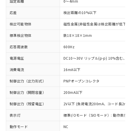
設定距離
0～4mm
応差
検出距離の10%以下
検出可能物体
磁性金属(非磁性金属は検出距離が低下し
標準検出物体
鉄18×18×1mm
応答周波数
600Hz
電源電圧
DC10～30V リップル(p-p) 10%含む、Cla
消費電流
16mA以下
制御出力（出力形式）
PNPオープンコレクタ
制御出力（開閉容量）
200mA以下
制御出力（残留電圧）
2V以下 (負荷電流200mA、コード長2m時
表示灯
標準I/Oモード（SIOモード）: 動作表示灯
動作モード
NC