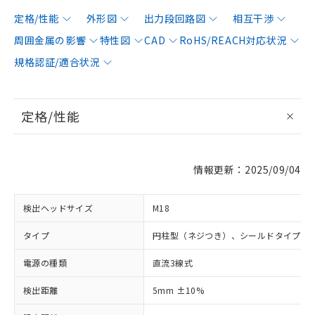
定格/性能
外形図
出力段回路図
相互干渉
周囲金属の影響
特性図
CAD
RoHS/REACH対応状況
規格認証/適合状況
定格/性能
情報更新：2025/09/04
検出ヘッドサイズ
M18
タイプ
円柱型（ネジつき）、シールドタイプ
電源の種類
直流3線式
検出距離
5mm ±10%