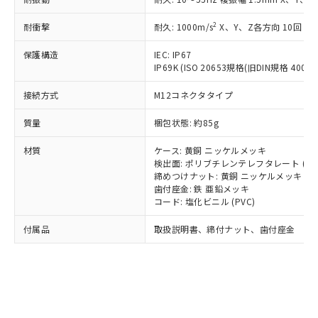
*EU RoHS指令（10物質）：
または国外への提供する場合は、日本
記
タに基づき作成されるものであり、閲
説明
鉛(Pb) 1000ppm以下、 水銀(Hg) 1000ppm以下、 カド
*中国RoHS10物質の基準値 (GB/T26572)：
国政府の輸出許可(または役務取引許
号
覧された時点での実際の在庫および標
ミウム(Cd) 100ppm以下、
Pb(鉛) :1000ppm、 Hg(水銀) : 1000ppm、 Cd(カドミウ
2
耐衝撃
耐久: 1000m/s
X、Y、Z各方向 10回
可)を取得するなどの必要な手続きを
六価クロム(Cr(Ⅵ)) 1000ppm以下、ポリ臭化ビフェニル
ム) : 100ppm、
準価格とは異なる場合があることをご
類(PBB) 1000ppm以下、ポリ臭化ジフェニルエーテル類
Cr(Ⅵ)(六価クロム) : 1000ppm、 PBBs(ポリ臭化ビフェ
とります。
了承ください。
保護構造
IEC: IP67
(PBDE) 1000ppm以下、フタル酸ビス(2-エチルヘキシ
○
一定数以上の在庫あり
ニル類) : 1000ppm、 PBDEs(ポリ臭化ジフェニルエーテ
当社は規制貨物を破棄する場合は、完
ル) (DEHP)(別名：DOP) 1000ppm以下、フタル酸ブチ
正式な納期状況および標準価格はお客
IP69K (ISO 20653規格(旧DIN規格 40050 
ル類) : 1000ppm、
ルベンジル（BBP） 1000ppm以下、フタル酸ジブチル
全に破砕するなど、違法に輸出されな
DBP(フタル酸ジブチル) : 1000ppm、 DIBP(フタル酸ジ
様のお取引先、またはお客様担当のオ
（DBP） 1000ppm以下、フタル酸ジイソブチル
イソブチル) : 1000ppm、 BBP(フタル酸ブチルベンジ
△
一定数には満たないが在庫あり
いよう必要な手段を講じます。
接続方式
M12コネクタタイプ
ムロン制御機器販売店・当社販売員に
(DIBP) 1000ppm以下
ル) : 1000ppm、
当社は貴社製品を、核兵器、ミサイ
但し、RoHS指令で産業用監視および制御機器に対する
DEHP(フタル酸ビス(2-エチルヘキシル)) : 1000ppm
ご相談ください。
適用除外項目は除く。
質量
ル、化学兵器、生物兵器またはその他
梱包状態: 約85g
－
在庫なし(最新の在庫状況につ
オムロン制御機器販売店や当社販売拠
フタル酸エステル類の４物質については閾値を超える意
武器並びにこれらの製造装置等に一切
いては、お客様のお取引先、ま
図的な使用がないことを確認しています。
点は「
販売ネットワーク
」をご確認
※2 環境保護使用期限
材質
ケース: 黄銅 ニッケルメッキ
使用いたしません。
たはお客様担当のオムロン制御
ください。
検出面: ポリブチレンテレフタレート (PB
当社は、貴社製品を第三者に販売する
機器販売店・当社販売員にご確
在庫状況および標準価格結果を当社の
締めつけナット: 黄銅 ニッケルメッキ
※2 対応予定月
「ｅ」：有害物質（10物質）のすべてが基
場合は、上記1、2および3の内容を当
認ください)
事前の承諾なく第三者に漏洩または開
歯付座金: 鉄 亜鉛メッキ
準値以下であることを示します。
該第三者に通知します。また当社は、
示しないようお願いします。
コード: 塩化ビニル (PVC)
部品在庫の切り替え状況などにより、予定
「10」：通常の使用状況下において有害物
販売先および販売に係わる関係者が違
マイパーツ機能（部品リスト作成サー
空
受注生産機種、また在庫状況の
月が前後することがあります。
質が外部に漏えいし、環境に深刻な影響を
法に輸出するおそれがある場合は、取
付属品
取扱説明書、締付ナット、歯付座金
ビス）をご利用いただくには、I-Web
白
情報を公開していない機種
及ぼさない年数を意味します。
り引きをいたしません。
メンバーズにご登録されている必要が
「－」：未確認です。当社販売部門へお問
あります。
い合わせください。
お客様が当ウェブサイト上で当社にご
※3 非含有証明書ダウンロード
登録された部品リストについて、当社
および当社の共同利用者が、当社の製
下記の非含有証明書をダウンロードするこ