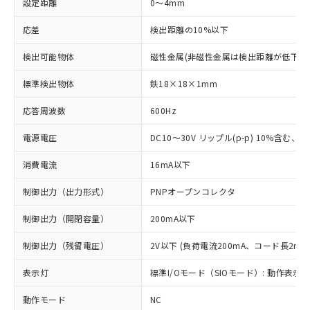
設定距離
0～4mm
応差
検出距離の10%以下
検出可能物体
磁性金属(非磁性金属は検出距離が低下し
標準検出物体
鉄18×18×1mm
応答周波数
600Hz
電源電圧
DC10～30V リップル(p-p) 10%含む、Cla
消費電流
16mA以下
制御出力（出力形式）
PNPオープンコレクタ
制御出力（開閉容量）
200mA以下
制御出力（残留電圧）
2V以下 (負荷電流200mA、コード長2m時
表示灯
標準I/Oモード（SIOモード）: 動作表示灯
動作モード
NC