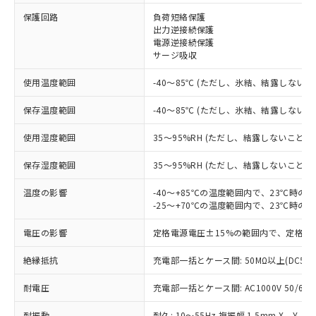
保護回路
負荷短絡保護
※1 対応状況
出力逆接続保護
電源逆接続保護
対応済み：EU RoHS指令（10物質）の
サージ吸収
非含有に対応した製品が提供可能な商品で
す。
使用温度範囲
-40～85℃ (ただし、氷結、結露しないこ
対応予定：EU RoHS指令（10物質）の非含
ご利用条件
有に対応した製品に切り替える予定のある
保存温度範囲
-40～85℃ (ただし、氷結、結露しないこ
商品です。
使用湿度範囲
35～95%RH (ただし、結露しないこと)
対応予定なし：EU RoHS指令（10物質）の
以下の条件をお読みいただき、同意のうえ
非含有に非対応の商品で、対応品を出す予
ご利用ください。
保存湿度範囲
35～95%RH (ただし、結露しないこと)
定はありません。
調査・確認中：EU RoHS指令（10物質）の
本サービスは、当社制御機器事業取扱
温度の影響
-40～+85℃の温度範囲内で、23℃時の
※1 中国RoHS○×表
非含有の対応状況を調査中または確認中の
商品の当社在庫状況および標準価格
-25～+70℃の温度範囲内で、23℃時の
商品です。
(税抜)を提供させていただくもので
「○」：最大均質材料含有率が中国RoHSの
非該当品：ライセンス料など無形物で、有
電圧の影響
定格電源電圧±15%の範囲内で、定格電
す。
基準値以下であることを示します。
害物質有無と関係のない商品です。
当社制御機器事業取扱商品の中には、
「×」：最大均質材料含有率が中国RoHSの
仕入先様の事情により、非含有部品として
絶縁抵抗
充電部一括とケース間: 50MΩ以上(DC50
本サービスの対象外となる商品もある
基準値を超えていることを示します。
いたものが、含有品と判明した場合などや
当社は、これら貴社製品のうち、外国
ことをご了承ください。
「－」：未確認です。当社販売部門へお問
むを得ず変更することがあります。
耐電圧
充電部一括とケース間: AC1000V 50/60Hz
為替および外国貿易法に定める商品
在庫状況および標準価格照会結果は、
い合わせください。
（以下｢規制貨物等」という）を輸出
記載している更新日時点での社内デー
耐振動
耐久: 10～55Hz 複振幅 1.5mm X、Y、Z