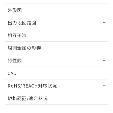
品・サービスに関するお客様との取
とができます。
合意する
キャンセル
引・商談に必要な範囲で利用すること
外形図
をご了承ください。
EU RoHS指令（10物質）の非含有証明書
※当社の共同利用者とは、
"個人情報
情報更新：2025/09/04
51物質の非含有証明書（当社基準）
出力段回路図
の共同利用に関して"
の「1.共同利
※本証明書は発行日時点で非含有を証明す
用者の範囲」に記載されている法人を
外形図
るもので、過去に遡って非含有を証明する
情報更新：2025/09/04
指します。
相互干渉
ものではありません。
また、RoHS指令のフタル酸エステル類４
出力段回路図
情報更新：2025/09/04
周囲金属の影響
物質の対応では、対応完了までの期間は出
荷製品に未対応品が混在することから備考
相互干渉
情報更新：2025/09/04
欄に対応日を記載しておりました。
特性図
既に当社にて対応品への在庫切替を完了
周囲金属の影響
していることから、特段のことがない限
情報更新：2025/09/04
CAD
り、2022年1月12日より割愛しておりま
す。
検出物体の大きさと材質による影響
ログイン/会員登録いただくと、CADデータをダウンロー
RoHS/REACH対応状況
ドすることができます。
情報更新：2026/7/29
A: 50mm以上、B: 35mm以上
規格認証/適合状況
ログイン/会員登録
EU RoHS
注意事項・凡例
UL認証
CSA認証
CEマーキング
L: 0mm以上、φd: 18mm以上、D: 0mm以上、m: 20mm以