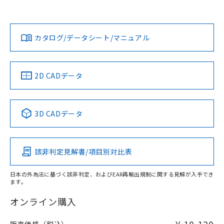
上、n: 27mm以上
Yes
Yes
Yes
金属埋め込み
対応状況
対応予定月
※1
※2
ダウンロードデータをご利用いただく前に、以下を必ずお読
みください。
カタログ/データシート/マニュアル
対応済み
ソフトウェアの使用条件
LR型式承認
DNV型式承認
BV型式承認
KR型式承
タイムチャート
（イギリス
（ノルウェー
（フランス
（韓国
船舶規格）
船舶規格）
船舶規格）
船舶規格
中国 RoHS
注意事項・凡例
2D CADデータ
No
No
No
No
l: 0mm以上、φd: 18mm以上、D: 0mm以上、m: 20mm以
上、n: 27mm以上
中国 RoHS表
※1 ※2
検出領域
3D CADデータ
この製品の規格認証/適合状況ページへ
Pb
Hg
Cd
Cr(VI)
その他の認証はこちらのページからご検索ください
該非判定見解書/項目別対比表
X
O
O
O
日本の外為法に基づく該非判定、およびEAR再輸出規制に関する見解が入手でき
ます。
"対応済み"や非含有の記載がされた商品であっても、流通
在庫等で未対応品が混在する可能性があります。
オンライン購入
非含有品が必要な際は、弊社営業部門もしくは販売店へお
問い合わせください。