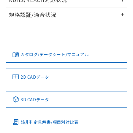
ドすることができます。
情報更新：2026/7/29
A: 50mm以上、B: 35mm以上
規格認証/適合状況
ログイン/会員登録
EU RoHS
注意事項・凡例
UL認証
CSA認証
CEマーキング
L: 0mm以上、φd: 18mm以上、D: 0mm以上、m: 20mm以
上、n: 27mm以上
Yes
Yes
Yes
金属埋め込み
対応状況
対応予定月
※1
※2
ダウンロードデータをご利用いただく前に、以下を必ずお読
みください。
カタログ/データシート/マニュアル
対応済み
ソフトウェアの使用条件
LR型式承認
DNV型式承認
BV型式承認
KR型式承
タイムチャート
（イギリス
（ノルウェー
（フランス
（韓国
船舶規格）
船舶規格）
船舶規格）
船舶規格
中国 RoHS
注意事項・凡例
2D CADデータ
No
No
No
No
l: 0mm以上、φd: 18mm以上、D: 0mm以上、m: 20mm以
上、n: 27mm以上
中国 RoHS表
※1 ※2
検出領域
3D CADデータ
この製品の規格認証/適合状況ページへ
Pb
Hg
Cd
Cr(VI)
その他の認証はこちらのページからご検索ください
該非判定見解書/項目別対比表
X
O
O
O