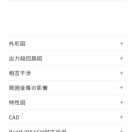
※3 非含有証明書ダウンロード
登録された部品リストについて、当社
および当社の共同利用者が、当社の製
下記の非含有証明書をダウンロードするこ
品・サービスに関するお客様との取
とができます。
合意する
キャンセル
引・商談に必要な範囲で利用すること
をご了承ください。
EU RoHS指令（10物質）の非含有証明書
※当社の共同利用者とは、
"個人情報
51物質の非含有証明書（当社基準）
の共同利用に関して"
の「1.共同利
外形図
※本証明書は発行日時点で非含有を証明す
用者の範囲」に記載されている法人を
るもので、過去に遡って非含有を証明する
情報更新：2025/09/04
指します。
出力段回路図
ものではありません。
また、RoHS指令のフタル酸エステル類４
外形図
情報更新：2025/09/04
物質の対応では、対応完了までの期間は出
相互干渉
荷製品に未対応品が混在することから備考
出力段回路図
欄に対応日を記載しておりました。
情報更新：2025/09/04
周囲金属の影響
既に当社にて対応品への在庫切替を完了
していることから、特段のことがない限
相互干渉
情報更新：2025/09/04
特性図
り、2022年1月12日より割愛しておりま
す。
周囲金属の影響
情報更新：2025/09/04
CAD
検出物体の大きさと材質による影響
ログイン/会員登録いただくと、CADデータをダウンロー
RoHS/REACH対応状況