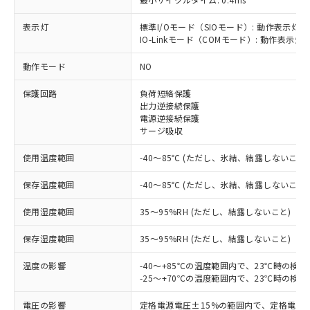
表示灯
標準I/Oモード（SIOモード）: 動作表示灯(
IO-Linkモード（COMモード）: 動作表示灯(
※1 対応状況
動作モード
NO
対応済み：EU RoHS指令（10物質）の
保護回路
負荷短絡保護
非含有に対応した製品が提供可能な商品で
出力逆接続保護
す。
電源逆接続保護
対応予定：EU RoHS指令（10物質）の非含
サージ吸収
ご利用条件
有に対応した製品に切り替える予定のある
使用温度範囲
-40～85℃ (ただし、氷結、結露しないこと)
商品です。
対応予定なし：EU RoHS指令（10物質）の
以下の条件をお読みいただき、同意のうえ
保存温度範囲
-40～85℃ (ただし、氷結、結露しないこと)
非含有に非対応の商品で、対応品を出す予
ご利用ください。
定はありません。
使用湿度範囲
35～95%RH (ただし、結露しないこと)
調査・確認中：EU RoHS指令（10物質）の
本サービスは、当社制御機器事業取扱
※1 中国RoHS○×表
非含有の対応状況を調査中または確認中の
保存湿度範囲
商品の当社在庫状況および標準価格
35～95%RH (ただし、結露しないこと)
商品です。
(税抜)を提供させていただくもので
「○」：最大均質材料含有率が中国RoHSの
非該当品：ライセンス料など無形物で、有
温度の影響
-40～+85℃の温度範囲内で、23℃時の検
す。
基準値以下であることを示します。
害物質有無と関係のない商品です。
-25～+70℃の温度範囲内で、23℃時の検
当社制御機器事業取扱商品の中には、
「×」：最大均質材料含有率が中国RoHSの
仕入先様の事情により、非含有部品として
本サービスの対象外となる商品もある
基準値を超えていることを示します。
いたものが、含有品と判明した場合などや
電圧の影響
定格電源電圧±15%の範囲内で、定格電源
当社は、これら貴社製品のうち、外国