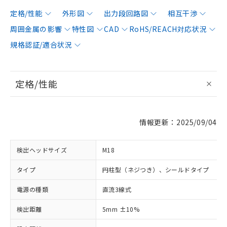
定格/性能
外形図
出力段回路図
相互干渉
周囲金属の影響
特性図
CAD
RoHS/REACH対応状況
規格認証/適合状況
定格/性能
情報更新：2025/09/04
検出ヘッドサイズ
M18
タイプ
円柱型（ネジつき）、シールドタイプ
電源の種類
直流3線式
検出距離
5mm ±10%