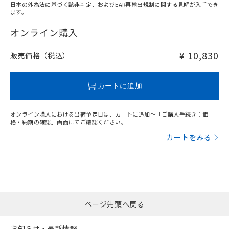
日本の外為法に基づく該非判定、およびEAR再輸出規制に関する見解が入手でき
ます。
"対応済み"や非含有の記載がされた商品であっても、流通
在庫等で未対応品が混在する可能性があります。
オンライン購入
非含有品が必要な際は、弊社営業部門もしくは販売店へお
問い合わせください。
¥ 10,830
販売価格（税込）
この製品のRoHS/REACH対応状況ページへ
カートに追加
オンライン購入における出荷予定日は、カートに追加～「ご購入手続き：価
格・納期の確認」画面にてご確認ください。
カートをみる
ページ先頭へ戻る
お知らせ・最新情報