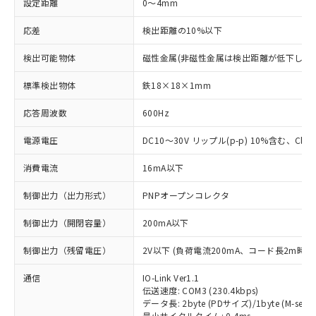
設定距離
0～4mm
応差
検出距離の10%以下
検出可能物体
磁性金属(非磁性金属は検出距離が低下します
標準検出物体
鉄18×18×1mm
応答周波数
600Hz
電源電圧
DC10～30V リップル(p-p) 10%含む、Class
消費電流
16mA以下
制御出力（出力形式）
PNPオープンコレクタ
制御出力（開閉容量）
200mA以下
制御出力（残留電圧）
2V以下 (負荷電流200mA、コード長2m時)
通信
IO-Link Ver1.1
伝送速度: COM3 (230.4kbps)
データ長: 2byte (PDサイズ)/1byte (M-seque
最小サイクルタイム: 0.4ms