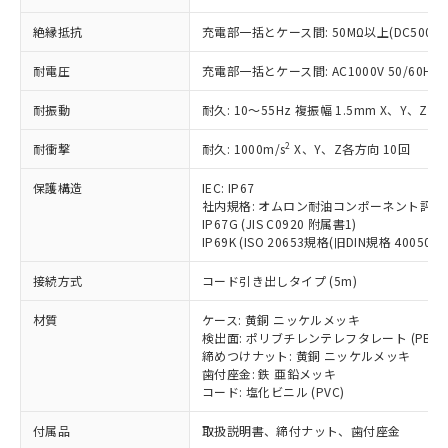
ことをご了承ください。
「－」：未確認です。当社販売部門へお問
むを得ず変更することがあります。
為替および外国貿易法に定める商品
在庫状況および標準価格照会結果は、
い合わせください。
絶縁抵抗
充電部一括とケース間: 50MΩ以上(DC500V
（以下｢規制貨物等」という）を輸出
記載している更新日時点での社内デー
*EU RoHS指令（10物質）：
または国外への提供する場合は、日本
記
タに基づき作成されるものであり、閲
説明
耐電圧
充電部一括とケース間: AC1000V 50/60Hz 1
鉛(Pb) 1000ppm以下、 水銀(Hg) 1000ppm以下、 カド
*中国RoHS10物質の基準値 (GB/T26572)：
国政府の輸出許可(または役務取引許
号
覧された時点での実際の在庫および標
ミウム(Cd) 100ppm以下、
Pb(鉛) :1000ppm、 Hg(水銀) : 1000ppm、 Cd(カドミウ
可)を取得するなどの必要な手続きを
六価クロム(Cr(Ⅵ)) 1000ppm以下、ポリ臭化ビフェニル
ム) : 100ppm、
準価格とは異なる場合があることをご
耐振動
耐久: 10～55Hz 複振幅 1.5mm X、Y、Z各
類(PBB) 1000ppm以下、ポリ臭化ジフェニルエーテル類
Cr(Ⅵ)(六価クロム) : 1000ppm、 PBBs(ポリ臭化ビフェ
とります。
了承ください。
(PBDE) 1000ppm以下、フタル酸ビス(2-エチルヘキシ
○
一定数以上の在庫あり
ニル類) : 1000ppm、 PBDEs(ポリ臭化ジフェニルエーテ
当社は規制貨物を破棄する場合は、完
ル) (DEHP)(別名：DOP) 1000ppm以下、フタル酸ブチ
2
耐衝撃
正式な納期状況および標準価格はお客
耐久: 1000m/s
X、Y、Z各方向 10回
ル類) : 1000ppm、
ルベンジル（BBP） 1000ppm以下、フタル酸ジブチル
全に破砕するなど、違法に輸出されな
DBP(フタル酸ジブチル) : 1000ppm、 DIBP(フタル酸ジ
様のお取引先、またはお客様担当のオ
（DBP） 1000ppm以下、フタル酸ジイソブチル
イソブチル) : 1000ppm、 BBP(フタル酸ブチルベンジ
△
一定数には満たないが在庫あり
いよう必要な手段を講じます。
保護構造
IEC: IP67
ムロン制御機器販売店・当社販売員に
(DIBP) 1000ppm以下
ル) : 1000ppm、
当社は貴社製品を、核兵器、ミサイ
社内規格: オムロン耐油コンポーネント評価
但し、RoHS指令で産業用監視および制御機器に対する
DEHP(フタル酸ビス(2-エチルヘキシル)) : 1000ppm
ご相談ください。
適用除外項目は除く。
IP67G (JIS C0920 附属書1)
ル、化学兵器、生物兵器またはその他
－
在庫なし(最新の在庫状況につ
オムロン制御機器販売店や当社販売拠
フタル酸エステル類の４物質については閾値を超える意
IP69K (ISO 20653規格(旧DIN規格 40050 PA
武器並びにこれらの製造装置等に一切
いては、お客様のお取引先、ま
図的な使用がないことを確認しています。
点は「
販売ネットワーク
」をご確認
※2 環境保護使用期限
使用いたしません。
たはお客様担当のオムロン制御
ください。
接続方式
コード引き出しタイプ (5m)
当社は、貴社製品を第三者に販売する
機器販売店・当社販売員にご確
在庫状況および標準価格結果を当社の
※2 対応予定月
「ｅ」：有害物質（10物質）のすべてが基
場合は、上記1、2および3の内容を当
認ください)
事前の承諾なく第三者に漏洩または開
材質
ケース: 黄銅 ニッケルメッキ
準値以下であることを示します。
該第三者に通知します。また当社は、
示しないようお願いします。
検出面: ポリブチレンテレフタレート (PBT)
部品在庫の切り替え状況などにより、予定
「10」：通常の使用状況下において有害物
販売先および販売に係わる関係者が違
締めつけナット: 黄銅 ニッケルメッキ
マイパーツ機能（部品リスト作成サー
空
受注生産機種、また在庫状況の
月が前後することがあります。
質が外部に漏えいし、環境に深刻な影響を
法に輸出するおそれがある場合は、取
歯付座金: 鉄 亜鉛メッキ
ビス）をご利用いただくには、I-Web
白
情報を公開していない機種
及ぼさない年数を意味します。
コード: 塩化ビニル (PVC)
り引きをいたしません。
メンバーズにご登録されている必要が
「－」：未確認です。当社販売部門へお問
あります。
付属品
取扱説明書、締付ナット、歯付座金
い合わせください。
お客様が当ウェブサイト上で当社にご