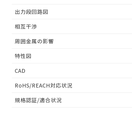
出力段回路図
外形図
相互干渉
出力段回路図
周囲金属の影響
相互干渉
特性図
周囲金属の影響
CAD
検出物体の大きさと材質による影響
ログイン/会員登録いただくと、CADデータをダウンロ
RoHS/REACH対応状況
規格認証/適合状況
EU RoHS
注意事項・凡例
A: 50mm以上、B: 35mm以上
UL認証
CSA認証
CEマーキング
L: 0mm以上、φd: 18mm以上、D: 0mm以上、m: 20mm以
ダウンロードデータをご利用いただく前に、以下を必ずお読
Yes
Yes
Yes
対応状況
対応予定月
※1
※2