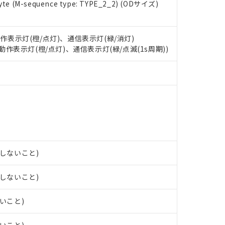
e (M-sequence type: TYPE_2_2) (ODサイズ)
 RoHS指令（10物質）の非含有に対応した製品が提供可能な商品です
oHS指令（10物質）の非含有に対応した製品に切り替える予定のある
動作表示灯(橙/点灯)、通信表示灯(緑/消灯)
 RoHS指令（10物質）の非含有に非対応の商品で、対応品を出す予
: 動作表示灯(橙/点灯)、通信表示灯(緑/点滅(1s周期))
 RoHS指令（10物質）の非含有の対応状況を調査中または確認中の
ンス料など無形物で、有害物質有無と関係のない商品です。
○×表
より、非含有部品としていたものが、含有品と判明した場合などやむ
みいただき、同意のうえご利用ください。
材料含有率が中国RoHSの基準値以下であることを示します。
材料含有率が中国RoHSの基準値を超えていることを示します。
、当社制御機器事業取扱商品の当社在庫状況および標準価格(税抜)
ら貴社製品のうち、外国為替および外国貿易法に定める商品（以下｢
質）：
す。当社販売部門へお問い合わせください。
 水銀(Hg) 1000ppm以下、 カドミウム(Cd) 100ppm以下、
たは国外への提供する場合は、日本国政府の輸出許可(または役務取
000ppm以下、ポリ臭化ビフェニル類(PBB) 1000ppm以下、ポリ臭化ジフェニルエーテル類(P
事業取扱商品の中には、本サービスの対象外となる商品もあること
手続きをとります。
キシル) (DEHP)(別名：DOP) 1000ppm以下、フタル酸ブチルベンジル（BBP） 100
(GB/T26572)：
以下、フタル酸ジイソブチル (DIBP) 1000ppm以下
び標準価格照会結果は、記載している更新日時点での社内データに
物を破棄する場合は、完全に破砕するなど、違法に輸出されないよ
(水銀) : 1000ppm、 Cd(カドミウム) : 100ppm、
業用監視および制御機器に対する適用除外項目は除く。
覧された時点での実際の在庫および標準価格とは異なる場合がある
1000ppm、 PBBs(ポリ臭化ビフェニル類) : 1000ppm、 PBDEs(ポリ臭化ジフェニルエーテル類
物質については閾値を超える意図的な使用がないことを確認しています。
露しないこと)
上の在庫あり
 1000ppm、 DIBP(フタル酸ジイソブチル) : 1000ppm、 BBP(フタル酸ブチルベンジル) :
品を、核兵器、ミサイル、化学兵器、生物兵器またはその他武器並
チルヘキシル)) : 1000ppm
況および標準価格はお客様のお取引先、またはお客様担当のオムロ
用いたしません。
ご相談ください。
露しないこと)
は満たないが在庫あり
製品を第三者に販売する場合は、上記1、2および3の内容を当該第
機器販売店や当社販売拠点は「
販売ネットワーク
」をご確認くだ
販売先および販売に係わる関係者が違法に輸出するおそれがある場
用期限
び標準価格結果を当社の事前の承諾なく第三者に漏洩または開示し
え状況などにより、予定月が前後することがあります。
ないこと)
(最新の在庫状況については、お客様のお取引先、またはお客様担当
（10物質）のすべてが基準値以下であることを示します。
店・当社販売員にご確認ください)
能（部品リスト作成サービス）をご利用いただくには、I-Webメン
使用状況下において有害物質が外部に漏えいし、環境に深刻な影響を