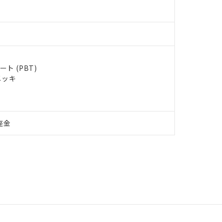
ト (PBT)
メッキ
座金