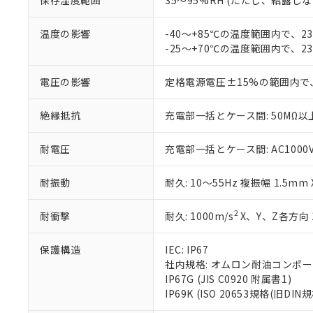
保存湿度範囲
35～95%RH (ただし、結露し
ている必要が
味します。
空
受注生産
お客様が当ウ
※3 非含有証明
「－」：未確認で
白
温度の影響
-40～+85℃の温度範囲内で、
が、当社の製
-25～+70℃の温度範囲内で、
さい。
下記の非含有証明
※当社の共同
いる法人を指
EU RoHS指令（
電圧の影響
定格電源電圧±15%の範囲内で
51物質の非含有証
※本証明書は発行
絶縁抵抗
充電部一括とケース間: 50MΩ以上
また、RoHS指
混在することから
耐電圧
充電部一括とケース間: AC1000V 5
既に当社にて対応
り割愛しておりま
耐振動
耐久: 10～55Hz 複振幅 1.5mm
2
耐衝撃
耐久: 1000m/s
X、Y、Z各方向 
保護構造
IEC: IP67
社内規格: オムロン耐油コンポ
IP67G (JIS C0920 附属書1)
IP69K (ISO 20653規格(旧DIN規