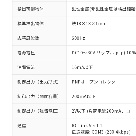
検出可能物体
磁性金属(非磁性金属は検出距離
標準検出物体
鉄18×18×1mm
応答周波数
600Hz
電源電圧
DC10～30V リップル(p-p) 10
消費電流
16mA以下
制御出力（出力形式）
PNPオープンコレクタ
制御出力（開閉容量）
200mA以下
制御出力（残留電圧）
2V以下 (負荷電流200mA、コー
通信
IO-Link Ver1.1
伝送速度: COM3 (230.4kbps)
※1 対応状況