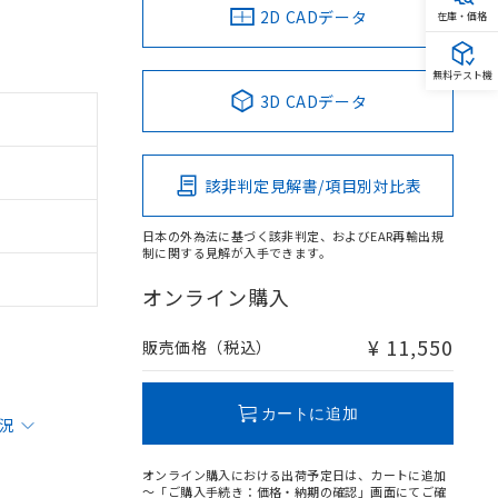
2D CADデータ
在庫・価格
無料テスト機
3D CADデータ
該非判定見解書/項目別対比表
日本の外為法に基づく該非判定、およびEAR再輸出規
制に関する見解が入手できます。
オンライン購入
¥ 11,550
販売価格（税込）
カートに追加
状況
オンライン購入における出荷予定日は、カートに追加
～「ご購入手続き：価格・納期の確認」画面にてご確