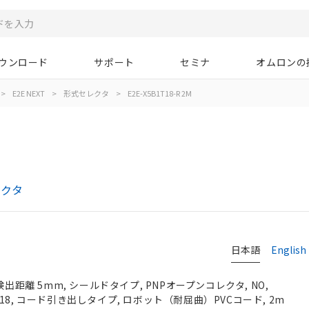
ウンロード
サポート
セミナ
オムロンの
>
E2E NEXT
>
形式セレクタ
>
E2E-X5B1T18-R 2M
レクタ
日本語
English
検出距離 5mm, シールドタイプ, PNPオープンコレクタ, NO,
, M18, コード引き出しタイプ, ロボット（耐屈曲）PVCコード, 2m