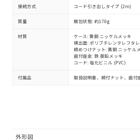
接続方式
コード引き出しタイプ (2m)
質量
梱包状態: 約170g
材質
ケース: 黄銅 ニッケルメッキ
検出面: ポリブチレンテレフタレー
締めつけナット: 黄銅 ニッケル
歯付座金: 鉄 亜鉛メッキ
コード: 塩化ビニル (PVC)
付属品
取扱説明書、締付ナット、歯付
外形図