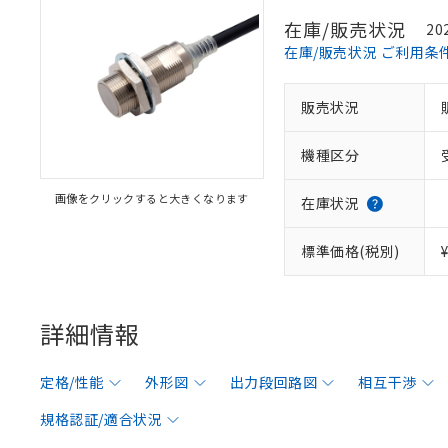
在庫/販売状況
20
在庫/販売状況 ご利用条
販売状況
機種区分
画像をクリックすると大きくなります
在庫状況
標準価格(税別)
詳細情報
定格/性能
外形図
出力段回路図
相互干渉
規格認証/適合状況