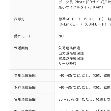
データ長: 2byte (PDサイズ)/1byt
最小サイクルタイム: 0.4ms
対応済み：EU
対応予定：EU R
表示灯
標準I/Oモード（SIOモード）: 
対応予定なし：EU
IO-Linkモード（COMモード）
調査・確認中：EU
ご利用条件
非該当品：ライセ
※1 中国RoHS
仕入先様の事情に
動作モード
NO
があります。
以下の条件をお読
「○」：最大均質
保護回路
負荷短絡保護
「×」：最大均質
本サービスは
当社は、これ
*EU RoHS指令（10物
出力逆接続保護
「－」：未確認で
鉛(Pb) 1000ppm以下、
くものです。
う）を輸出ま
電源逆接続保護
記
説明
六価クロム(Cr(Ⅵ)) 1
当社制御機器
などの必要な
フタル酸ビス(2-エチルヘ
サージ吸収
号
*中国RoHS10物質の基準値 
ル（DBP） 1000ppm
在庫状況およ
当社は規制貨
Pb(鉛) :1000ppm、 Hg
但し、RoHS指令で産
のであり、閲
ます。
Cr(Ⅵ)(六価クロム) : 
フタル酸エステル類の４
使用温度範囲
-40～85℃ (ただし、氷結、結
○
一定数以
DBP(フタル酸ジブチル) :
い。
当社は貴社製
DEHP(フタル酸ビス(2-エ
正式な納期状
置等に一切使
当社販売員に
※2 対応予定月
保存温度範囲
-40～85℃ (ただし、氷結、結
△
一定数に
当社は、貴社
オムロン制御
また当社は、
※2 環境保護使
在庫状況およ
部品在庫の切り替
たしません。
使用湿度範囲
35～95%RH (ただし、結露し
－
在庫なし
す。
「ｅ」：有害物質
機器販売
マイパーツ機
「10」：通常の