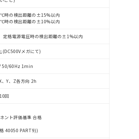
ないこと)
あります。
機種、また在庫状況の情報を公開していない機種
ェブサイト上で当社にご登録された部品リストについて、当社およ
書ダウンロード
す。当社販売部門へお問い合わせください。
23℃時の検出距離の±15%以内
品・サービスに関するお客様との取引・商談に必要な範囲で利用す
合意する
キャンセル
23℃時の検出距離の±10%以内
書をダウンロードすることができます。
利用者とは、
"個人情報の共同利用に関して"
の「1.共同利用者の
します。
10物質）の非含有証明書
、定格電源電圧時の検出距離の±1%以内
明書（当社基準）
日時点で非含有を証明するもので、過去に遡って非含有を証明するも
(DC500Vメガにて)
令のフタル酸エステル類４物質の対応では、対応完了までの期間は出
備考欄に対応日を記載しておりました。
0/60Hz 1min
品への在庫切替を完了していることから、特段のことがない限り、20
す。
 X、Y、Z各方向 2h
10回
ーネント評価基準 合格
格 40050 PART9))