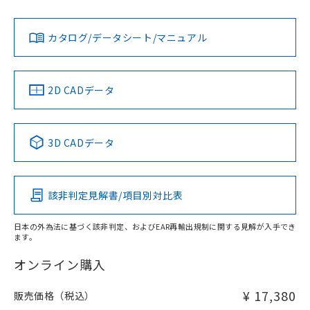
Yes
Yes
Yes
金属埋め込み
対応状況
対応予定月
※1
※2
ダウンロードデータをご利用いただく前に、以下を必ずお読
タイムチャート
みください。
カタログ/データシート/マニュアル
対応済み
ソフトウェアの使用条件
LR型式承認
DNV型式承認
BV型式承認
KR型式承
（イギリス
（ノルウェー
（フランス
（韓国
船舶規格）
船舶規格）
船舶規格）
船舶規格
中国 RoHS
注意事項・凡例
2D CADデータ
No
No
No
No
l: 65mm以上、φd: 200mm以上、D: 65mm以上、m:
150mm以上、n: 180mm以上
中国 RoHS表
※1 ※2
検出領域
3D CADデータ
この製品の規格認証/適合状況ページへ
Pb
Hg
Cd
Cr(VI)
その他の認証はこちらのページからご検索ください
該非判定見解書/項目別対比表
X
O
O
O
日本の外為法に基づく該非判定、およびEAR再輸出規制に関する見解が入手でき
ます。
"対応済み"や非含有の記載がされた商品であっても、流通
在庫等で未対応品が混在する可能性があります。
オンライン購入
非含有品が必要な際は、弊社営業部門もしくは販売店へお
問い合わせください。
¥ 17,380
販売価格（税込）