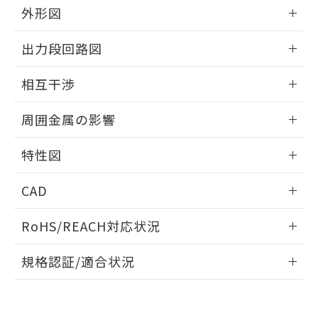
とができます。
合意する
キャンセル
外形図
引・商談に必要な範囲で利用すること
をご了承ください。
EU RoHS指令（10物質）の非含有証明書
情報更新：2025/09/04
※当社の共同利用者とは、
"個人情報
出力段回路図
51物質の非含有証明書（当社基準）
の共同利用に関して"
の「1.共同利
※本証明書は発行日時点で非含有を証明す
外形図
用者の範囲」に記載されている法人を
情報更新：2025/09/04
るもので、過去に遡って非含有を証明する
相互干渉
指します。
ものではありません。
出力段回路図
情報更新：2025/09/04
また、RoHS指令のフタル酸エステル類４
周囲金属の影響
物質の対応では、対応完了までの期間は出
荷製品に未対応品が混在することから備考
相互干渉
情報更新：2025/09/04
特性図
欄に対応日を記載しておりました。
既に当社にて対応品への在庫切替を完了
周囲金属の影響
情報更新：2025/09/04
していることから、特段のことがない限
CAD
り、2022年1月12日より割愛しておりま
検出物体の大きさと材質による影響
す。
ログイン/会員登録いただくと、CADデータをダウンロー
RoHS/REACH対応状況
ドすることができます。
情報更新：2026/7/29
A: 700mm以上、B: 480mm以上
規格認証/適合状況
ログイン/会員登録
EU RoHS
注意事項・凡例
UL認証
CSA認証
CEマーキング
L: 60mm以上、φd: 200mm以上、D: 60mm以上、m:
150mm以上、n: 180mm以上