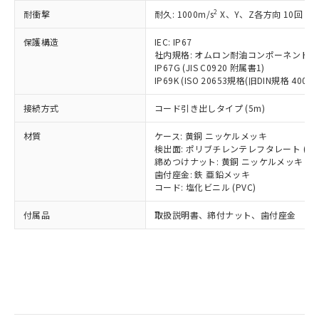
記
タに基づき作成されるものであり、閲
説明
鉛(Pb) 1000ppm以下、 水銀(Hg) 1000ppm以下、 カド
*中国RoHS10物質の基準値 (GB/T26572)：
国政府の輸出許可(または役務取引許
2
耐衝撃
耐久: 1000m/s
X、Y、Z各方向 10回
号
覧された時点での実際の在庫および標
ミウム(Cd) 100ppm以下、
Pb(鉛) :1000ppm、 Hg(水銀) : 1000ppm、 Cd(カドミウ
可)を取得するなどの必要な手続きを
六価クロム(Cr(Ⅵ)) 1000ppm以下、ポリ臭化ビフェニル
ム) : 100ppm、
準価格とは異なる場合があることをご
類(PBB) 1000ppm以下、ポリ臭化ジフェニルエーテル類
Cr(Ⅵ)(六価クロム) : 1000ppm、 PBBs(ポリ臭化ビフェ
とります。
保護構造
IEC: IP67
了承ください。
(PBDE) 1000ppm以下、フタル酸ビス(2-エチルヘキシ
○
一定数以上の在庫あり
ニル類) : 1000ppm、 PBDEs(ポリ臭化ジフェニルエーテ
社内規格: オムロン耐油コンポーネント評
当社は規制貨物を破棄する場合は、完
ル) (DEHP)(別名：DOP) 1000ppm以下、フタル酸ブチ
正式な納期状況および標準価格はお客
ル類) : 1000ppm、
IP67G (JIS C0920 附属書1)
ルベンジル（BBP） 1000ppm以下、フタル酸ジブチル
全に破砕するなど、違法に輸出されな
DBP(フタル酸ジブチル) : 1000ppm、 DIBP(フタル酸ジ
様のお取引先、またはお客様担当のオ
（DBP） 1000ppm以下、フタル酸ジイソブチル
IP69K (ISO 20653規格(旧DIN規格 40050 
イソブチル) : 1000ppm、 BBP(フタル酸ブチルベンジ
△
一定数には満たないが在庫あり
いよう必要な手段を講じます。
ムロン制御機器販売店・当社販売員に
(DIBP) 1000ppm以下
ル) : 1000ppm、
当社は貴社製品を、核兵器、ミサイ
但し、RoHS指令で産業用監視および制御機器に対する
DEHP(フタル酸ビス(2-エチルヘキシル)) : 1000ppm
ご相談ください。
接続方式
コード引き出しタイプ (5m)
適用除外項目は除く。
ル、化学兵器、生物兵器またはその他
－
在庫なし(最新の在庫状況につ
オムロン制御機器販売店や当社販売拠
フタル酸エステル類の４物質については閾値を超える意
武器並びにこれらの製造装置等に一切
いては、お客様のお取引先、ま
図的な使用がないことを確認しています。
点は「
販売ネットワーク
」をご確認
材質
ケース: 黄銅 ニッケルメッキ
※2 環境保護使用期限
使用いたしません。
たはお客様担当のオムロン制御
検出面: ポリブチレンテレフタレート (PB
ください。
当社は、貴社製品を第三者に販売する
締めつけナット: 黄銅 ニッケルメッキ
機器販売店・当社販売員にご確
在庫状況および標準価格結果を当社の
※2 対応予定月
「ｅ」：有害物質（10物質）のすべてが基
歯付座金: 鉄 亜鉛メッキ
場合は、上記1、2および3の内容を当
認ください)
事前の承諾なく第三者に漏洩または開
コード: 塩化ビニル (PVC)
準値以下であることを示します。
該第三者に通知します。また当社は、
示しないようお願いします。
部品在庫の切り替え状況などにより、予定
「10」：通常の使用状況下において有害物
販売先および販売に係わる関係者が違
マイパーツ機能（部品リスト作成サー
空
受注生産機種、また在庫状況の
付属品
取扱説明書、締付ナット、歯付座金
月が前後することがあります。
質が外部に漏えいし、環境に深刻な影響を
法に輸出するおそれがある場合は、取
ビス）をご利用いただくには、I-Web
白
情報を公開していない機種
及ぼさない年数を意味します。
り引きをいたしません。
メンバーズにご登録されている必要が
「－」：未確認です。当社販売部門へお問
あります。
い合わせください。
お客様が当ウェブサイト上で当社にご
※3 非含有証明書ダウンロード
登録された部品リストについて、当社
および当社の共同利用者が、当社の製
下記の非含有証明書をダウンロードするこ
品・サービスに関するお客様との取