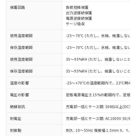
※1 対応状況
保護回路
負荷短絡保護
出力逆接続保護
電源逆接続保護
対応済み：EU RoHS指令（10物質）の
サージ吸収
非含有に対応した製品が提供可能な商品で
す。
使用温度範囲
-25～70℃ (ただし、氷結、結露しないこ
対応予定：EU RoHS指令（10物質）の非含
ご利用条件
有に対応した製品に切り替える予定のある
保存温度範囲
-25～70℃ (ただし、氷結、結露しないこ
商品です。
対応予定なし：EU RoHS指令（10物質）の
使用湿度範囲
35～95%RH (ただし、結露しないこと)
以下の条件をお読みいただき、同意のうえ
非含有に非対応の商品で、対応品を出す予
ご利用ください。
定はありません。
保存湿度範囲
35～95%RH (ただし、結露しないこと)
調査・確認中：EU RoHS指令（10物質）の
本サービスは、当社制御機器事業取扱
※1 中国RoHS○×表
非含有の対応状況を調査中または確認中の
温度の影響
-25～+70℃の温度範囲内で、23℃時の
商品の当社在庫状況および標準価格
商品です。
(税抜)を提供させていただくもので
「○」：最大均質材料含有率が中国RoHSの
電圧の影響
定格電源電圧±15%の範囲内で、定格電
非該当品：ライセンス料など無形物で、有
す。
基準値以下であることを示します。
害物質有無と関係のない商品です。
当社制御機器事業取扱商品の中には、
絶縁抵抗
充電部一括とケース間: 50MΩ以上(DC50
「×」：最大均質材料含有率が中国RoHSの
仕入先様の事情により、非含有部品として
本サービスの対象外となる商品もある
基準値を超えていることを示します。
いたものが、含有品と判明した場合などや
当社は、これら貴社製品のうち、外国
ことをご了承ください。
耐電圧
充電部一括とケース間: AC1000V 50/60Hz
「－」：未確認です。当社販売部門へお問
むを得ず変更することがあります。
為替および外国貿易法に定める商品
在庫状況および標準価格照会結果は、
い合わせください。
（以下｢規制貨物等」という）を輸出
記載している更新日時点での社内デー
耐振動
耐久: 10～55Hz 複振幅 1.5mm X、Y、Z
*EU RoHS指令（10物質）：
または国外への提供する場合は、日本