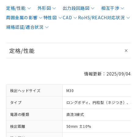
定格/性能
外形図
出力段回路図
相互干渉
周囲金属の影響
特性図
CAD
RoHS/REACH対応状況
規格認証/適合状況
定格/性能
情報更新：2025/09/04
検出ヘッドサイズ
M30
タイプ
ロングボディ、円柱型（ネジつき）、非
電源の種類
直流3線式
検出距離
50mm ±10%