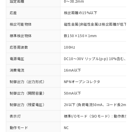
設定距離
0～38.2mm
応差
検出距離の15%以下
検出可能物体
磁性金属(非磁性金属は検出距離が低下し
標準検出物体
鉄150×150×1mm
応答周波数
100Hz
電源電圧
DC10～30V リップル(p-p) 10%含む、Cla
消費電流
16mA以下
制御出力（出力形式）
NPNオープンコレクタ
制御出力（開閉容量）
50mA以下
制御出力（残留電圧）
2V以下 (負荷電流50mA、コード長2m時)
表示灯
標準I/Oモード（SIOモード）: 動作表示灯
動作モード
NC