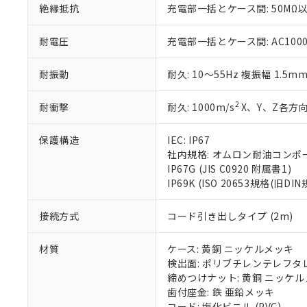
絶縁抵抗
充電部一括とケース間: 50MΩ以
いる法人を指
EU RoHS指令（
51物質の非含有証
※本証明書は発行
耐電圧
充電部一括とケース間: AC1000V 
また、RoHS指
混在することから
耐振動
耐久: 10～55Hz 複振幅 1.5m
既に当社にて対応
り割愛しておりま
2
耐衝撃
耐久: 1000m/s
X、Y、Z各方向
保護構造
IEC: IP67
社内規格: オムロン耐油コンポ
IP67G (JIS C0920 附属書1)
IP69K (ISO 20653規格(旧DIN
接続方式
コード引き出しタイプ (2m)
材質
ケース: 黄銅 ニッケルメッキ
検出面: ポリブチレンテレフタレー
締めつけナット: 黄銅 ニッケ
歯付座金: 鉄 亜鉛メッキ
コード: 塩化ビニル (PVC)