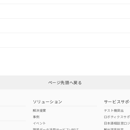
情報更新：2
ードすることができます。
情報更新：
ログイン/会員登録
CCC認証
電波法
mm以上、n: 180mm以上
みください。
N/A
N/A
非含有証明書
※3
ページ先頭へ戻る
ダウンロードはこちら
型式承認
NK型式承認
ABS型式承認
韓国
（日本
（アメリカ
ソリューション
サービスサポ
舶規格）
船舶規格）
船舶規格）
解決提案
テスト機貸出
事例
ロボティクスサ
No
No
イベント
日本語相談窓口
mm以上、n: 180mm以上
現場データ活用サービスi-BELT
輸出該非判定