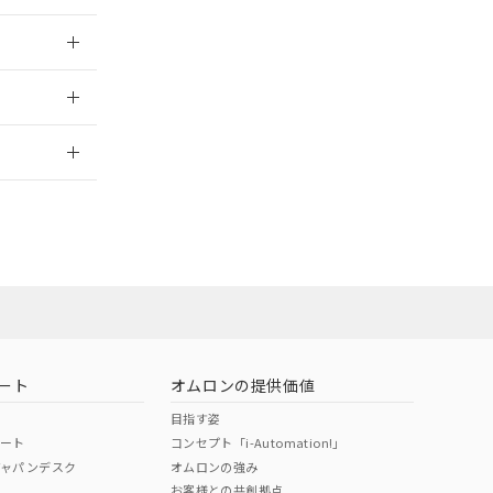
025/09/04
2026/7/29
ート
オムロンの提供価値
目指す姿
ポート
コンセプト「i-Automation!」
ジャパンデスク
オムロンの強み
お客様との共創拠点