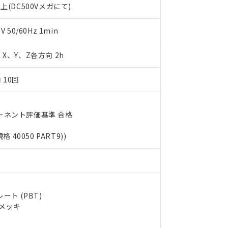
上(DC500Vメガにて)
します。
10物質）の非含有証明書
明書（当社基準）
日時点で非含有を証明するもので、過去に遡って非含有を証明するも
50/60Hz 1min
令のフタル酸エステル類４物質の対応では、対応完了までの期間は出
備考欄に対応日を記載しておりました。
m X、Y、Z各方向 2h
品への在庫切替を完了していることから、特段のことがない限り、20
す。
 10回
ーネント評価基準 合格
規格 40050 PART9))
ト (PBT)
ルメッキ