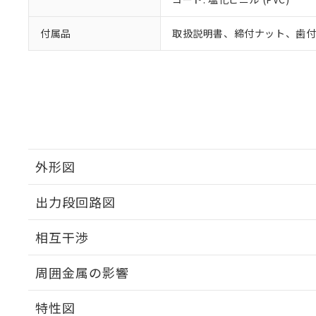
付属品
取扱説明書、締付ナット、歯
外形図
出力段回路図
外形図
相互干渉
出力段回路図
周囲金属の影響
相互干渉
特性図