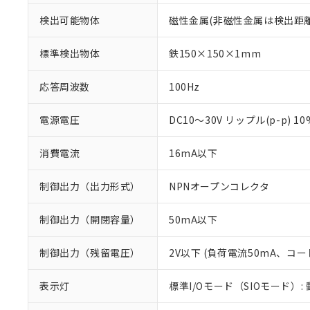
検出可能物体
磁性金属(非磁性金属は検出距
標準検出物体
鉄150×150×1mm
応答周波数
100Hz
電源電圧
DC10～30V リップル(p-p) 1
消費電流
16mA以下
制御出力（出力形式）
NPNオープンコレクタ
制御出力（開閉容量）
50mA以下
※1 対応状況
制御出力（残留電圧）
2V以下 (負荷電流50mA、コー
対応済み：EU
対応予定：EU R
表示灯
標準I/Oモード（SIOモード）:
対応予定なし：EU
調査・確認中：EU