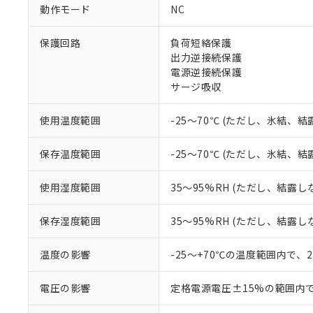
ご利用条件
動作モード
NC
非該当品：ライセ
※1 中国RoHS
仕入先様の事情に
保護回路
負荷短絡保護
があります。
以下の条件をお読
「○」：最大均質
出力逆接続保護
「×」：最大均質
電源逆接続保護
本サービスは
当社は、これ
*EU RoHS指令（10物
「－」：未確認で
鉛(Pb) 1000ppm以下、
サージ吸収
くものです。
う）を輸出ま
記
説明
六価クロム(Cr(Ⅵ)) 1
当社制御機器
などの必要な
フタル酸ビス(2-エチルヘ
号
*中国RoHS10物質の基準値 
ル（DBP） 1000ppm
在庫状況およ
当社は規制貨
使用温度範囲
-25～70℃ (ただし、氷結、
Pb(鉛) :1000ppm、 Hg
但し、RoHS指令で産
のであり、閲
ます。
Cr(Ⅵ)(六価クロム) : 
フタル酸エステル類の４
○
一定数以
DBP(フタル酸ジブチル) :
い。
当社は貴社製
保存温度範囲
-25～70℃ (ただし、氷結、
DEHP(フタル酸ビス(2-エ
正式な納期状
置等に一切使
当社販売員に
※2 対応予定月
△
一定数に
当社は、貴社
使用湿度範囲
35～95%RH (ただし、結露し
オムロン制御
また当社は、
※2 環境保護使
在庫状況およ
部品在庫の切り替
たしません。
－
在庫なし
す。
保存湿度範囲
35～95%RH (ただし、結露し
「ｅ」：有害物質
機器販売
マイパーツ機
「10」：通常の
ている必要が
味します。
温度の影響
-25～+70℃の温度範囲内で、
空
受注生産
お客様が当ウ
※3 非含有証明
「－」：未確認で
白
が、当社の製
電圧の影響
定格電源電圧±15%の範囲内
さい。
下記の非含有証明
※当社の共同