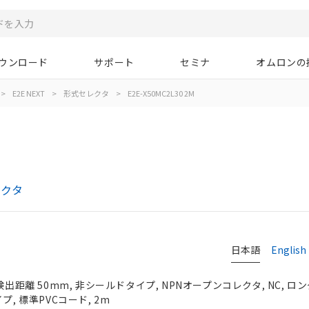
ウンロード
サポート
セミナ
オムロンの
>
E2E NEXT
>
形式セレクタ
>
E2E-X50MC2L30 2M
レクタ
日本語
English
検出距離 50mm, 非シールドタイプ, NPNオープンコレクタ, NC, ロ
プ, 標準PVCコード, 2m