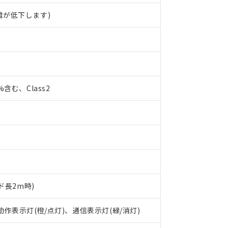
離が低下します)
0%含む、Class2
ド長2m時)
 RoHS指令（10物質）の非含有に対応した製品が提供可能な商品です
oHS指令（10物質）の非含有に対応した製品に切り替える予定のある
 動作表示灯(橙/点灯)、通信表示灯(緑/消灯)
 RoHS指令（10物質）の非含有に非対応の商品で、対応品を出す予
 RoHS指令（10物質）の非含有の対応状況を調査中または確認中の