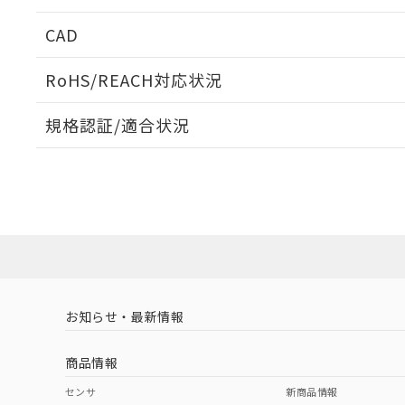
周囲金属の影響
CAD
検出物体の大きさと材質による影響
ログイン/会員登録いただくと、CADデータをダウンロ
RoHS/REACH対応状況
規格認証/適合状況
EU RoHS
注意事項・凡例
A: 700mm以上、B: 480mm以上
UL認証
CSA認証
CEマーキング
L: 60mm以上、φd: 200mm以上、D: 60mm以上、m: 150
ダウンロードデータをご利用いただく前に、以下を必ずお読
Yes
Yes
Yes
対応状況
対応予定月
※1
※2
金属埋め込み
ソフトウェアの使用条件
対応済み
LR型式承認
DNV型式承認
BV型式承認
KR
（イギリス
（ノルウェー
（フランス
（
お知らせ・最新情報
中国 RoHS
注意事項・凡例
船舶規格）
船舶規格）
船舶規格）
船
商品情報
No
No
No
No
検出領域
中国 RoHS表
※1 ※2
センサ
新商品情報
l: 65mm以上、φd: 200mm以上、D: 65mm以上、m: 150