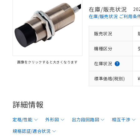
在庫/販売状況
20
在庫/販売状況 ご利用条
販売状況
機種区分
画像をクリックすると大きくなります
在庫状況
標準価格(税別)
詳細情報
定格/性能
外形図
出力段回路図
相互干渉
規格認証/適合状況