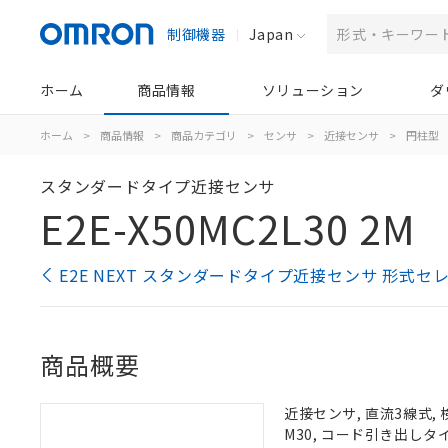
制御機器
Japan
ホーム
商品情報
ソリューション
ダ
ホーム
>
商品情報
>
商品カテゴリ
>
センサ
>
近接センサ
>
円柱型
スタンダードタイプ近接センサ
E2E-X50MC2L30 2M
E2E NEXT スタンダードタイプ近接センサ 形式セ
商品概要
近接センサ, 直流3線式, 
M30, コード引き出しタイ