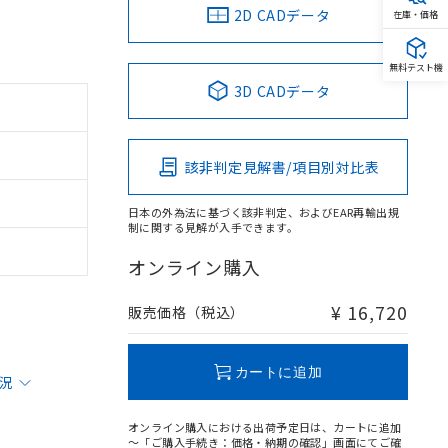
2D CADデータ
在庫・価格
無料テスト機
3D CADデータ
該非判定見解書/項目別対比表
日本の外為法に基づく該非判定、およびEAR再輸出規
制に関する見解が入手できます。
オンライン購入
¥ 16,720
販売価格（税込）
カートに追加
状況
オンライン購入における出荷予定日は、カートに追加
～「ご購入手続き：価格・納期の確認」画面にてご確