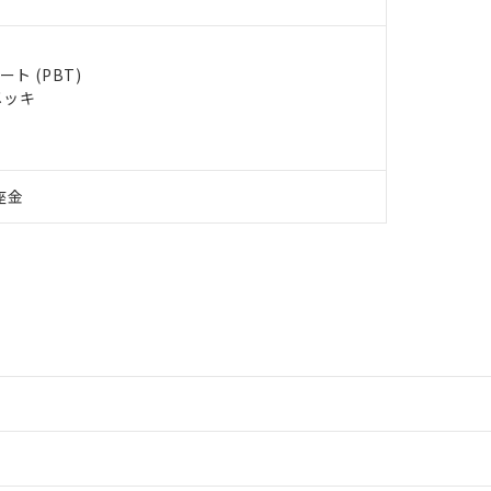
ト (PBT)
メッキ
座金
情報更新：2