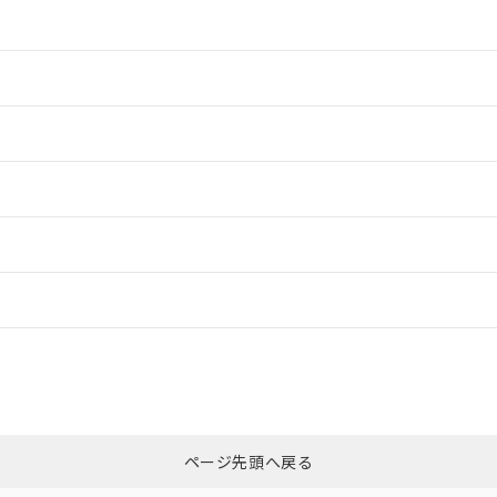
情報更新：2
情報更新：2
情報更新：2
情報更新：2
ードすることができます。
情報更新：
ログイン/会員登録
CCC認証
電波法
mm以上、n: 180mm以上
みください。
N/A
N/A
非含有証明書
※3
ページ先頭へ戻る
ダウンロードはこちら