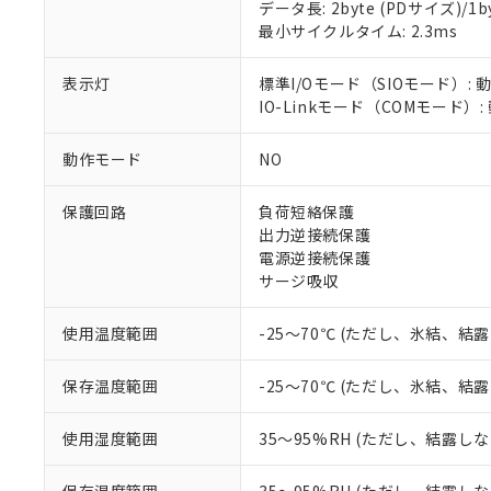
対応済み：EU
データ長: 2byte (PDサイズ)/1byt
対応予定：EU R
最小サイクルタイム: 2.3ms
対応予定なし：EU
調査・確認中：EU
ご利用条件
表示灯
標準I/Oモード（SIOモード）: 
非該当品：ライセ
IO-Linkモード（COMモード）
※1 中国RoHS
仕入先様の事情に
があります。
以下の条件をお読
「○」：最大均質
動作モード
NO
「×」：最大均質
本サービスは
当社は、これ
*EU RoHS指令（10物
「－」：未確認で
鉛(Pb) 1000ppm以下、
くものです。
う）を輸出ま
保護回路
負荷短絡保護
記
説明
六価クロム(Cr(Ⅵ)) 1
当社制御機器
などの必要な
出力逆接続保護
フタル酸ビス(2-エチルヘ
号
*中国RoHS10物質の基準値 
ル（DBP） 1000ppm
在庫状況およ
当社は規制貨
電源逆接続保護
Pb(鉛) :1000ppm、 Hg
但し、RoHS指令で産
のであり、閲
ます。
サージ吸収
Cr(Ⅵ)(六価クロム) : 
フタル酸エステル類の４
○
一定数以
DBP(フタル酸ジブチル) :
い。
当社は貴社製
DEHP(フタル酸ビス(2-エ
正式な納期状
置等に一切使
使用温度範囲
-25～70℃ (ただし、氷結、結
当社販売員に
※2 対応予定月
△
一定数に
当社は、貴社
オムロン制御
また当社は、
※2 環境保護使
保存温度範囲
-25～70℃ (ただし、氷結、結
在庫状況およ
部品在庫の切り替
たしません。
－
在庫なし
す。
「ｅ」：有害物質
機器販売
使用湿度範囲
35～95%RH (ただし、結露し
マイパーツ機
「10」：通常の
ている必要が
味します。
空
受注生産
お客様が当ウ
※3 非含有証明