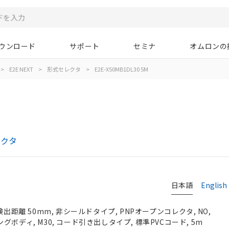
ウンロード
サポート
セミナ
オムロンの
>
E2E NEXT
>
形式セレクタ
>
E2E-X50MB1DL30 5M
レクタ
日本語
English
検出距離 50mm, 非シールドタイプ, PNPオープンコレクタ, NO,
 ロングボディ, M30, コード引き出しタイプ, 標準PVCコード, 5m