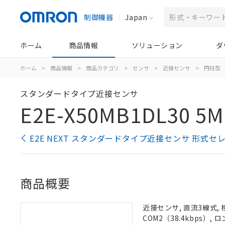
制御機器
Japan
ホーム
商品情報
ソリューション
ダ
ホーム
>
商品情報
>
商品カテゴリ
>
センサ
>
近接センサ
>
円柱型
スタンダードタイプ近接センサ
E2E-X50MB1DL30 5M
E2E NEXT スタンダードタイプ近接センサ 形式セ
商品概要
近接センサ, 直流3線式, 
COM2（38.4kbps）,