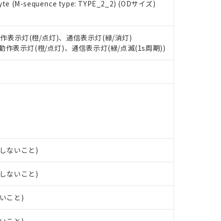
 RoHS指令（10物質）の非含有に対応した製品が提供可能な商品です
e (M-sequence type: TYPE_2_2) (ODサイズ)
oHS指令（10物質）の非含有に対応した製品に切り替える予定のある
 RoHS指令（10物質）の非含有に非対応の商品で、対応品を出す予
 RoHS指令（10物質）の非含有の対応状況を調査中または確認中の
動作表示灯(橙/点灯)、通信表示灯(緑/消灯)
ンス料など無形物で、有害物質有無と関係のない商品です。
: 動作表示灯(橙/点灯)、通信表示灯(緑/点滅(1s周期))
○×表
より、非含有部品としていたものが、含有品と判明した場合などやむ
みいただき、同意のうえご利用ください。
材料含有率が中国RoHSの基準値以下であることを示します。
材料含有率が中国RoHSの基準値を超えていることを示します。
、当社制御機器事業取扱商品の当社在庫状況および標準価格(税抜)
ら貴社製品のうち、外国為替および外国貿易法に定める商品（以下｢
質）：
す。当社販売部門へお問い合わせください。
 水銀(Hg) 1000ppm以下、 カドミウム(Cd) 100ppm以下、
たは国外への提供する場合は、日本国政府の輸出許可(または役務取
000ppm以下、ポリ臭化ビフェニル類(PBB) 1000ppm以下、ポリ臭化ジフェニルエーテル類(P
事業取扱商品の中には、本サービスの対象外となる商品もあること
手続きをとります。
キシル) (DEHP)(別名：DOP) 1000ppm以下、フタル酸ブチルベンジル（BBP） 100
(GB/T26572)：
以下、フタル酸ジイソブチル (DIBP) 1000ppm以下
び標準価格照会結果は、記載している更新日時点での社内データに
物を破棄する場合は、完全に破砕するなど、違法に輸出されないよ
(水銀) : 1000ppm、 Cd(カドミウム) : 100ppm、
業用監視および制御機器に対する適用除外項目は除く。
覧された時点での実際の在庫および標準価格とは異なる場合がある
1000ppm、 PBBs(ポリ臭化ビフェニル類) : 1000ppm、 PBDEs(ポリ臭化ジフェニルエーテル類
物質については閾値を超える意図的な使用がないことを確認しています。
上の在庫あり
 1000ppm、 DIBP(フタル酸ジイソブチル) : 1000ppm、 BBP(フタル酸ブチルベンジル) :
品を、核兵器、ミサイル、化学兵器、生物兵器またはその他武器並
チルヘキシル)) : 1000ppm
況および標準価格はお客様のお取引先、またはお客様担当のオムロ
用いたしません。
露しないこと)
ご相談ください。
は満たないが在庫あり
製品を第三者に販売する場合は、上記1、2および3の内容を当該第
機器販売店や当社販売拠点は「
販売ネットワーク
」をご確認くだ
販売先および販売に係わる関係者が違法に輸出するおそれがある場
用期限
露しないこと)
び標準価格結果を当社の事前の承諾なく第三者に漏洩または開示し
え状況などにより、予定月が前後することがあります。
(最新の在庫状況については、お客様のお取引先、またはお客様担当
（10物質）のすべてが基準値以下であることを示します。
店・当社販売員にご確認ください)
ないこと)
能（部品リスト作成サービス）をご利用いただくには、I-Webメン
使用状況下において有害物質が外部に漏えいし、環境に深刻な影響を
あります。
機種、また在庫状況の情報を公開していない機種
ェブサイト上で当社にご登録された部品リストについて、当社およ
書ダウンロード