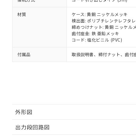
材質
ケース: 黄銅 ニッケルメッキ
検出面: ポリブチレンテレフタレー
締めつけナット: 黄銅 ニッケル
歯付座金: 鉄 亜鉛メッキ
コード: 塩化ビニル (PVC)
付属品
取扱説明書、締付ナット、歯付
外形図
出力段回路図