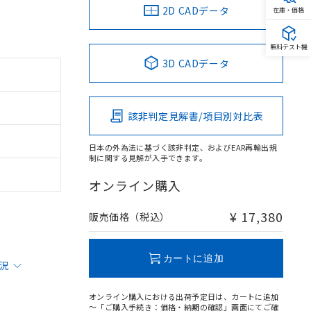
2D CADデータ
在庫・価格
無料テスト機
3D CADデータ
該非判定見解書/項目別対比表
日本の外為法に基づく該非判定、およびEAR再輸出規
制に関する見解が入手できます。
オンライン購入
¥ 17,380
販売価格（税込）
カートに追加
状況
オンライン購入における出荷予定日は、カートに追加
～「ご購入手続き：価格・納期の確認」画面にてご確