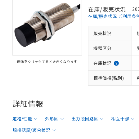
在庫/販売状況
20
在庫/販売状況 ご利用条
販売状況
機種区分
画像をクリックすると大きくなります
在庫状況
標準価格(税別)
詳細情報
定格/性能
外形図
出力段回路図
相互干渉
規格認証/適合状況