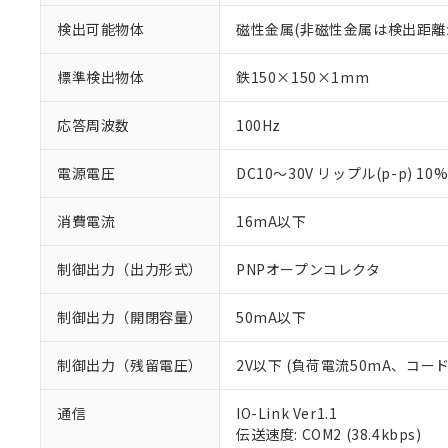
検出可能物体
磁性金属(非磁性金属は検出距離
標準検出物体
鉄150×150×1mm
応答周波数
100Hz
電源電圧
DC10～30V リップル(p-p) 10
消費電流
16mA以下
制御出力（出力形式）
PNPオープンコレクタ
制御出力（開閉容量）
50mA以下
制御出力（残留電圧）
2V以下 (負荷電流50mA、コー
※1 対応状況
通信
IO-Link Ver1.1
伝送速度: COM2 (38.4kbps)