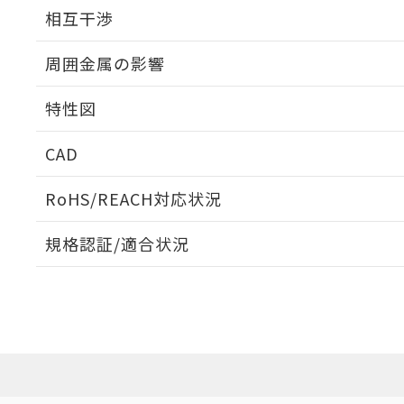
外形図
相互干渉
出力段回路図
周囲金属の影響
相互干渉
特性図
周囲金属の影響
CAD
検出物体の大きさと材質による影響
ログイン/会員登録いただくと、CADデータをダウンロ
RoHS/REACH対応状況
規格認証/適合状況
EU RoHS
注意事項・凡例
A: 700mm以上、B: 480mm以上
UL認証
CSA認証
CEマーキング
L: 60mm以上、φd: 200mm以上、D: 60mm以上、m: 150
ダウンロードデータをご利用いただく前に、以下を必ずお読
Yes
Yes
Yes
対応状況
対応予定月
※1
※2
金属埋め込み
ソフトウェアの使用条件
対応済み