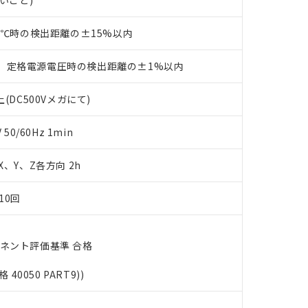
ないこと)
す。当社販売部門へお問い合わせください。
品・サービスに関するお客様との取引・商談に必要な範囲で利用す
合意する
キャンセル
書をダウンロードすることができます。
23℃時の検出距離の±15%以内
利用者とは、
"個人情報の共同利用に関して"
の「1.共同利用者の
します。
10物質）の非含有証明書
、定格電源電圧時の検出距離の±1%以内
明書（当社基準）
日時点で非含有を証明するもので、過去に遡って非含有を証明するも
令のフタル酸エステル類４物質の対応では、対応完了までの期間は出
(DC500Vメガにて)
備考欄に対応日を記載しておりました。
品への在庫切替を完了していることから、特段のことがない限り、20
0/60Hz 1min
す。
 X、Y、Z各方向 2h
10回
ーネント評価基準 合格
格 40050 PART9))