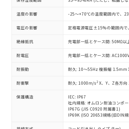
保存湿度範囲
35～95%RH (ただし、結露し
「－」：未確認で
白
が、当社の製
さい。
下記の非含有証明
温度の影響
-25～+70℃の温度範囲内で、
※当社の共同
いる法人を指
EU RoHS指令（
電圧の影響
定格電源電圧±15%の範囲内で
51物質の非含有証
※本証明書は発行
また、RoHS指
絶縁抵抗
充電部一括とケース間: 50MΩ以上
混在することから
既に当社にて対応
耐電圧
充電部一括とケース間: AC1000V 5
り割愛しておりま
耐振動
耐久: 10～55Hz 複振幅 1.5mm
2
耐衝撃
耐久: 1000m/s
X、Y、Z各方向 
保護構造
IEC: IP67
社内規格: オムロン耐油コンポ
IP67G (JIS C0920 附属書1)
IP69K (ISO 20653規格(旧DIN規
接続方式
コード引き出しタイプ (5m)