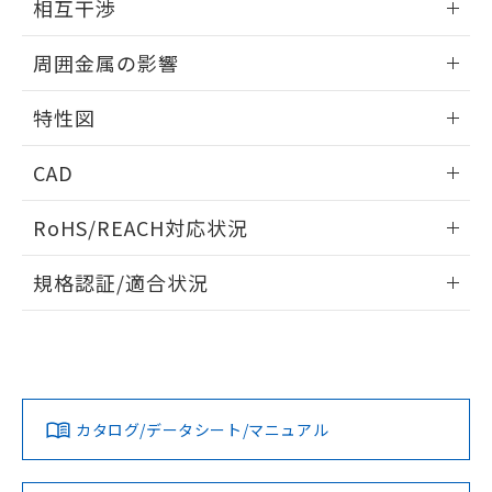
※当社の共同利用者とは、
"個人情報
相互干渉
51物質の非含有証明書（当社基準）
の共同利用に関して"
の「1.共同利
※本証明書は発行日時点で非含有を証明す
出力段回路図
情報更新：2025/09/04
用者の範囲」に記載されている法人を
周囲金属の影響
るもので、過去に遡って非含有を証明する
指します。
ものではありません。
相互干渉
情報更新：2025/09/04
また、RoHS指令のフタル酸エステル類４
特性図
物質の対応では、対応完了までの期間は出
周囲金属の影響
荷製品に未対応品が混在することから備考
情報更新：2025/09/04
CAD
欄に対応日を記載しておりました。
既に当社にて対応品への在庫切替を完了
検出物体の大きさと材質による影響
ログイン/会員登録いただくと、CADデータをダウンロー
RoHS/REACH対応状況
していることから、特段のことがない限
ドすることができます。
り、2022年1月12日より割愛しておりま
情報更新：2026/7/29
A: 80mm以上、B: 60mm以上
す。
規格認証/適合状況
ログイン/会員登録
EU RoHS
注意事項・凡例
UL認証
CSA認証
CEマーキング
L: 9mm以上、φd: 24mm以上、D: 9mm以上、m: 8mm以
上、n: 24mm以上
No
No
Yes
金属埋め込み
対応状況
対応予定月
※1
※2
ダウンロードデータをご利用いただく前に、以下を必ずお読
みください。
カタログ/データシート/マニュアル
対応済み
ソフトウェアの使用条件
LR型式承認
DNV型式承認
BV型式承認
KR型式承
タイムチャート
（イギリス
（ノルウェー
（フランス
（韓国