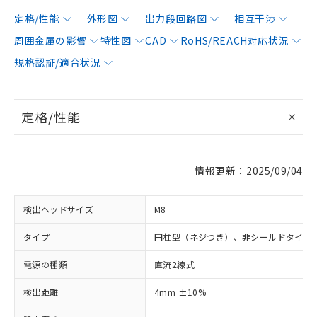
定格/性能
外形図
出力段回路図
相互干渉
周囲金属の影響
特性図
CAD
RoHS/REACH対応状況
規格認証/適合状況
定格/性能
情報更新：2025/09/04
検出ヘッドサイズ
M8
タイプ
円柱型（ネジつき）、非シールドタイプ
電源の種類
直流2線式
検出距離
4mm ±10%