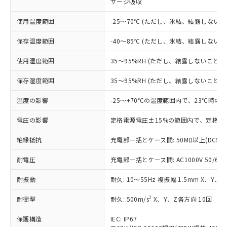
サージ吸収
対応済み：EU RoHS指令（10物質）の
非含有に対応した製品が提供可能な商品で
使用温度範囲
-25～70℃ (ただし、氷結、結露しないこ
す。
対応予定：EU RoHS指令（10物質）の非含
保存温度範囲
-40～85℃ (ただし、氷結、結露しないこ
ご利用条件
有に対応した製品に切り替える予定のある
商品です。
使用湿度範囲
35～95%RH (ただし、結露しないこと)
対応予定なし：EU RoHS指令（10物質）の
以下の条件をお読みいただき、同意のうえ
非含有に非対応の商品で、対応品を出す予
保存湿度範囲
35～95%RH (ただし、結露しないこと)
ご利用ください。
定はありません。
調査・確認中：EU RoHS指令（10物質）の
温度の影響
-25～+70℃の温度範囲内で、23℃時の
本サービスは、当社制御機器事業取扱
※1 中国RoHS○×表
非含有の対応状況を調査中または確認中の
商品の当社在庫状況および標準価格
商品です。
電圧の影響
定格電源電圧±15%の範囲内で、定格電
(税抜)を提供させていただくもので
「○」：最大均質材料含有率が中国RoHSの
非該当品：ライセンス料など無形物で、有
す。
基準値以下であることを示します。
絶縁抵抗
充電部一括とケース間: 50MΩ以上(DC50
害物質有無と関係のない商品です。
当社制御機器事業取扱商品の中には、
「×」：最大均質材料含有率が中国RoHSの
仕入先様の事情により、非含有部品として
本サービスの対象外となる商品もある
耐電圧
充電部一括とケース間: AC1000V 50/60Hz
基準値を超えていることを示します。
いたものが、含有品と判明した場合などや
当社は、これら貴社製品のうち、外国
ことをご了承ください。
「－」：未確認です。当社販売部門へお問
むを得ず変更することがあります。
為替および外国貿易法に定める商品
在庫状況および標準価格照会結果は、
耐振動
耐久: 10～55Hz 複振幅 1.5mm X、Y、
い合わせください。
（以下｢規制貨物等」という）を輸出
記載している更新日時点での社内デー
*EU RoHS指令（10物質）：
または国外への提供する場合は、日本
2
耐衝撃
記
タに基づき作成されるものであり、閲
説明
耐久: 500m/s
X、Y、Z各方向 10回
鉛(Pb) 1000ppm以下、 水銀(Hg) 1000ppm以下、 カド
*中国RoHS10物質の基準値 (GB/T26572)：
国政府の輸出許可(または役務取引許
号
覧された時点での実際の在庫および標
ミウム(Cd) 100ppm以下、
Pb(鉛) :1000ppm、 Hg(水銀) : 1000ppm、 Cd(カドミウ
可)を取得するなどの必要な手続きを
六価クロム(Cr(Ⅵ)) 1000ppm以下、ポリ臭化ビフェニル
保護構造
IEC: IP67
ム) : 100ppm、
準価格とは異なる場合があることをご
類(PBB) 1000ppm以下、ポリ臭化ジフェニルエーテル類
Cr(Ⅵ)(六価クロム) : 1000ppm、 PBBs(ポリ臭化ビフェ