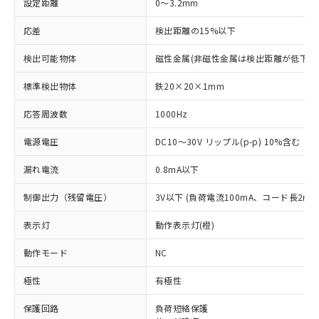
設定距離
0～3.2mm
応差
検出距離の15%以下
検出可能物体
磁性金属(非磁性金属は検出距離が低下し
標準検出物体
鉄20×20×1mm
応答周波数
1000Hz
電源電圧
DC10～30V リップル(p-p) 10%含む
漏れ電流
0.8mA以下
制御出力（残留電圧）
3V以下 (負荷電流100mA、コード長2m時
表示灯
動作表示灯(橙)
動作モード
NC
極性
有極性
※1 対応状況
保護回路
負荷短絡保護