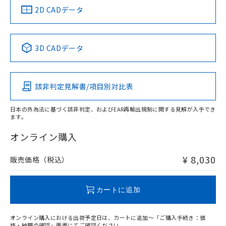
船舶規格）
船舶規格）
船舶規格）
船舶規格
中国 RoHS
注意事項・凡例
2D CADデータ
No
No
No
No
l: 12mm以上、φd: 24mm以上、D: 12mm以上、m: 8mm以
上、n: 24mm以上
中国 RoHS表
※1 ※2
3D CADデータ
この製品の規格認証/適合状況ページへ
Pb
Hg
Cd
Cr(VI)
その他の認証はこちらのページからご検索ください
該非判定見解書/項目別対比表
X
O
O
O
検出領域
日本の外為法に基づく該非判定、およびEAR再輸出規制に関する見解が入手でき
ます。
"対応済み"や非含有の記載がされた商品であっても、流通
在庫等で未対応品が混在する可能性があります。
オンライン購入
非含有品が必要な際は、弊社営業部門もしくは販売店へお
問い合わせください。
¥ 8,030
販売価格（税込）
この製品のRoHS/REACH対応状況ページへ
カートに追加
オンライン購入における出荷予定日は、カートに追加～「ご購入手続き：価
格・納期の確認」画面にてご確認ください。