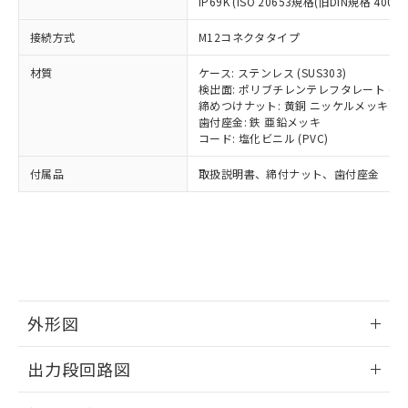
とります。
IP69K (ISO 20653規格(旧DIN規格 40050 
了承ください。
(PBDE) 1000ppm以下、フタル酸ビス(2-エチルヘキシ
○
一定数以上の在庫あり
ニル類) : 1000ppm、 PBDEs(ポリ臭化ジフェニルエーテ
当社は規制貨物を破棄する場合は、完
ル) (DEHP)(別名：DOP) 1000ppm以下、フタル酸ブチ
正式な納期状況および標準価格はお客
ル類) : 1000ppm、
接続方式
M12コネクタタイプ
ルベンジル（BBP） 1000ppm以下、フタル酸ジブチル
全に破砕するなど、違法に輸出されな
DBP(フタル酸ジブチル) : 1000ppm、 DIBP(フタル酸ジ
様のお取引先、またはお客様担当のオ
（DBP） 1000ppm以下、フタル酸ジイソブチル
イソブチル) : 1000ppm、 BBP(フタル酸ブチルベンジ
△
一定数には満たないが在庫あり
いよう必要な手段を講じます。
ムロン制御機器販売店・当社販売員に
(DIBP) 1000ppm以下
ル) : 1000ppm、
材質
ケース: ステンレス (SUS303)
当社は貴社製品を、核兵器、ミサイ
但し、RoHS指令で産業用監視および制御機器に対する
DEHP(フタル酸ビス(2-エチルヘキシル)) : 1000ppm
ご相談ください。
検出面: ポリブチレンテレフタレート (PB
適用除外項目は除く。
ル、化学兵器、生物兵器またはその他
－
在庫なし(最新の在庫状況につ
オムロン制御機器販売店や当社販売拠
締めつけナット: 黄銅 ニッケルメッキ
フタル酸エステル類の４物質については閾値を超える意
武器並びにこれらの製造装置等に一切
いては、お客様のお取引先、ま
図的な使用がないことを確認しています。
点は「
販売ネットワーク
歯付座金: 鉄 亜鉛メッキ
」をご確認
※2 環境保護使用期限
使用いたしません。
たはお客様担当のオムロン制御
コード: 塩化ビニル (PVC)
ください。
当社は、貴社製品を第三者に販売する
機器販売店・当社販売員にご確
在庫状況および標準価格結果を当社の
※2 対応予定月
「ｅ」：有害物質（10物質）のすべてが基
付属品
場合は、上記1、2および3の内容を当
取扱説明書、締付ナット、歯付座金
認ください)
事前の承諾なく第三者に漏洩または開
準値以下であることを示します。
該第三者に通知します。また当社は、
示しないようお願いします。
部品在庫の切り替え状況などにより、予定
「10」：通常の使用状況下において有害物
販売先および販売に係わる関係者が違
マイパーツ機能（部品リスト作成サー
空
受注生産機種、また在庫状況の
月が前後することがあります。
質が外部に漏えいし、環境に深刻な影響を
法に輸出するおそれがある場合は、取
ビス）をご利用いただくには、I-Web
白
情報を公開していない機種
及ぼさない年数を意味します。
り引きをいたしません。
メンバーズにご登録されている必要が
「－」：未確認です。当社販売部門へお問
あります。
い合わせください。
お客様が当ウェブサイト上で当社にご
※3 非含有証明書ダウンロード
登録された部品リストについて、当社
外形図
および当社の共同利用者が、当社の製
下記の非含有証明書をダウンロードするこ
品・サービスに関するお客様との取
情報更新：2025/09/04
とができます。
出力段回路図
合意する
キャンセル
引・商談に必要な範囲で利用すること
をご了承ください。
外形図
情報更新：2025/09/04
EU RoHS指令（10物質）の非含有証明書